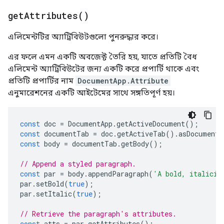
get
Attributes(
)
এলিমেন্টটির অ্যাট্রিবিউটগুলো পুনরুদ্ধার করে।
এর ফলে এমন একটি অবজেক্ট তৈরি হয়, যাতে প্রতিটি বৈধ
এলিমেন্ট অ্যাট্রিবিউটের জন্য একটি করে প্রপার্টি থাকে এবং
প্রতিটি প্রপার্টির নাম
DocumentApp.Attribute
এনুমারেশনের একটি আইটেমের সাথে সঙ্গতিপূর্ণ হয়।
const
doc
=
DocumentApp
.
getActiveDocument
();
const
documentTab
=
doc
.
getActiveTab
().
asDocumentT
const
body
=
documentTab
.
getBody
();
// Append a styled paragraph.
const
par
=
body
.
appendParagraph
(
'A bold, italiciz
par
.
setBold
(
true
);
par
.
setItalic
(
true
);
// Retrieve the paragraph's attributes.
const
atts
=
par
.
getAttributes
();