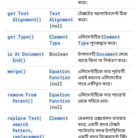
করে।
get Text
Text
টেক্সটের অ্যালাইনমেন্ট ঠিক
Alignment(
)
Alignment
করে।
|
null
get
Type(
)
Element
Element
এলিমেন্টটির
Type
Type
পুনরুদ্ধার করে।
is At Document
Boolean
Document
উপাদানটি
শেষে
End(
)
আছে কিনা তা নির্ধারণ করে।
merge(
)
Equation
এলিমেন্টটিকে তার পূর্ববর্তী
Function
একই ধরনের এলিমেন্টের
|
null
সাথে একীভূত করে।
remove From
Equation
এলিমেন্টটিকে তার প্যারেন্ট
Parent(
)
Function
থেকে সরিয়ে দেয়।
|
null
replace
Text(
Element
রেগুলার এক্সপ্রেশন ব্যবহার
search
করে, একটি প্রদত্ত টেক্সট
Pattern
,
প্যাটার্নের সমস্ত উপস্থিতিকে
replacement)
একটি প্রদত্ত রিপ্লেসমেন্ট স্ট্রিং