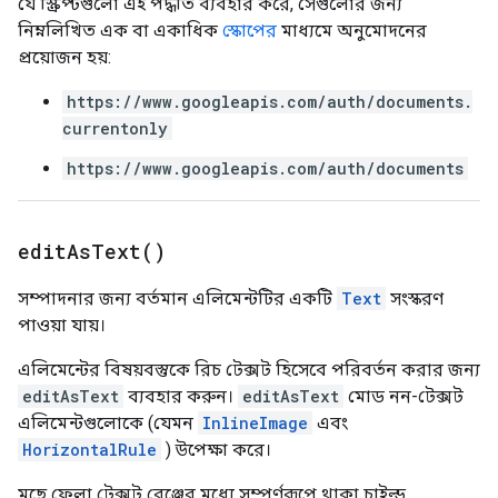
যে স্ক্রিপ্টগুলো এই পদ্ধতি ব্যবহার করে, সেগুলোর জন্য
নিম্নলিখিত এক বা একাধিক
স্কোপের
মাধ্যমে অনুমোদনের
প্রয়োজন হয়:
https://www.googleapis.com/auth/documents.
currentonly
https://www.googleapis.com/auth/documents
edit
As
Text(
)
সম্পাদনার জন্য বর্তমান এলিমেন্টটির একটি
Text
সংস্করণ
পাওয়া যায়।
এলিমেন্টের বিষয়বস্তুকে রিচ টেক্সট হিসেবে পরিবর্তন করার জন্য
editAsText
ব্যবহার করুন।
editAsText
মোড নন-টেক্সট
এলিমেন্টগুলোকে (যেমন
InlineImage
এবং
HorizontalRule
) উপেক্ষা করে।
মুছে ফেলা টেক্সট রেঞ্জের মধ্যে সম্পূর্ণরূপে থাকা চাইল্ড