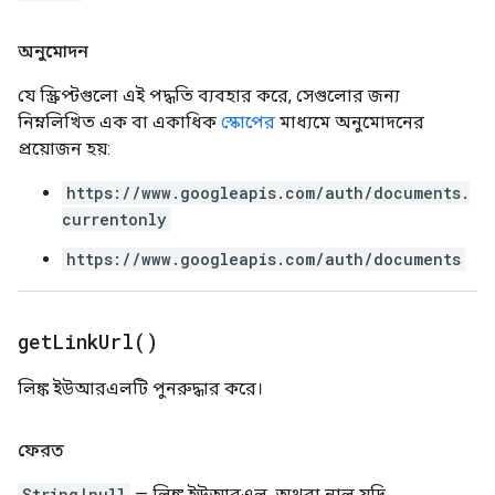
অনুমোদন
যে স্ক্রিপ্টগুলো এই পদ্ধতি ব্যবহার করে, সেগুলোর জন্য
নিম্নলিখিত এক বা একাধিক
স্কোপের
মাধ্যমে অনুমোদনের
প্রয়োজন হয়:
https://www.googleapis.com/auth/documents.
currentonly
https://www.googleapis.com/auth/documents
get
Link
Url(
)
লিঙ্ক ইউআরএলটি পুনরুদ্ধার করে।
ফেরত
String|null
— লিঙ্ক ইউআরএল, অথবা নাল যদি