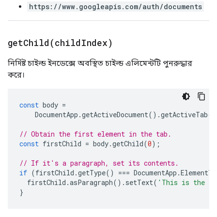
https://www.googleapis.com/auth/documents
getChild(
child
Index)
নির্দিষ্ট চাইল্ড ইনডেক্সে অবস্থিত চাইল্ড এলিমেন্টটি পুনরুদ্ধার
করে।
const
body
=
DocumentApp
.
getActiveDocument
().
getActiveTab
()
// Obtain the first element in the tab.
const
firstChild
=
body
.
getChild
(
0
);
// If it's a paragraph, set its contents.
if
(
firstChild
.
getType
()
===
DocumentApp
.
ElementTy
firstChild
.
asParagraph
().
setText
(
'This is the fi
}