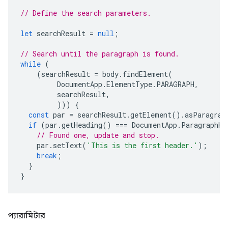
// Define the search parameters.
let
searchResult
=
null
;
// Search until the paragraph is found.
while
(
(
searchResult
=
body
.
findElement
(
DocumentApp
.
ElementType
.
PARAGRAPH
,
searchResult
,
)))
{
const
par
=
searchResult
.
getElement
().
asParagrap
if
(
par
.
getHeading
()
===
DocumentApp
.
ParagraphHe
// Found one, update and stop.
par
.
setText
(
'This is the first header.'
);
break
;
}
}
প্যারামিটার