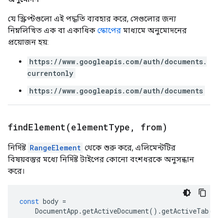
যে স্ক্রিপ্টগুলো এই পদ্ধতি ব্যবহার করে, সেগুলোর জন্য
নিম্নলিখিত এক বা একাধিক
স্কোপের
মাধ্যমে অনুমোদনের
প্রয়োজন হয়:
https://www.googleapis.com/auth/documents.
currentonly
https://www.googleapis.com/auth/documents
findElement(
element
Type
,
from)
নির্দিষ্ট
RangeElement
থেকে শুরু করে, এলিমেন্টটির
বিষয়বস্তুর মধ্যে নির্দিষ্ট টাইপের কোনো বংশধরকে অনুসন্ধান
করে।
const
body
=
DocumentApp
.
getActiveDocument
().
getActiveTab
()