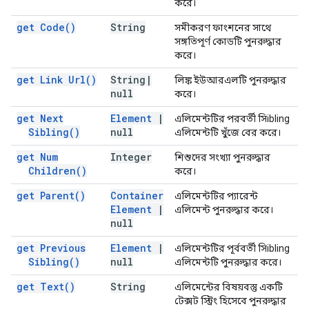
করে।
get
Code(
)
String
সমীকরণ ফাংশনের সাথে
সঙ্গতিপূর্ণ কোডটি পুনরুদ্ধার
করে।
get Link
Url(
)
String
|
লিঙ্ক ইউআরএলটি পুনরুদ্ধার
null
করে।
get Next
Element
|
এলিমেন্টটির পরবর্তী সিibling
Sibling(
)
null
এলিমেন্টটি খুঁজে বের করে।
get Num
Integer
শিশুদের সংখ্যা পুনরুদ্ধার
Children(
)
করে।
get
Parent(
)
Container
এলিমেন্টটির প্যারেন্ট
Element
|
এলিমেন্ট পুনরুদ্ধার করে।
null
get Previous
Element
|
এলিমেন্টটির পূর্ববর্তী সিibling
Sibling(
)
null
এলিমেন্টটি পুনরুদ্ধার করে।
get
Text(
)
String
এলিমেন্টের বিষয়বস্তু একটি
টেক্সট স্ট্রিং হিসেবে পুনরুদ্ধার