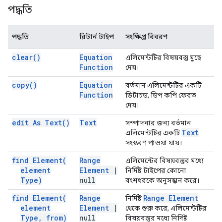
পদ্ধতি
পদ্ধতি
রিটার্ন টাইপ
সংক্ষিপ্ত বিবরণ
clear(
)
Equation
এলিমেন্টটির বিষয়বস্তু মুছে
Function
দেয়।
copy(
)
Equation
বর্তমান এলিমেন্টটির একটি
Function
ডিটাচড, ডিপ কপি ফেরত
দেয়।
edit As
Text(
)
Text
সম্পাদনার জন্য বর্তমান
Text
এলিমেন্টটির একটি
সংস্করণ পাওয়া যায়।
find
Element(
Range
এলিমেন্টের বিষয়বস্তুর মধ্যে
element
Element
|
নির্দিষ্ট টাইপের কোনো
Type)
null
বংশধরকে অনুসন্ধান করে।
find
Element(
Range
Range Element
নির্দিষ্ট
element
Element
|
থেকে শুরু করে, এলিমেন্টটির
Type
,
from)
null
বিষয়বস্তুর মধ্যে নির্দিষ্ট