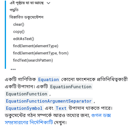
এই পৃষ্ঠায় যা যা আছে
পদ্ধতি
বিস্তারিত ডকুমেন্টেশন
clear()
copy()
editAsText()
findElement(elementType)
findElement(elementType, from)
findText(searchPattern)
একটি গাণিতিক
Equation
কোনো ফাংশনকে প্রতিনিধিত্বকারী
একটি উপাদান। একটি
EquationFunction
EquationFunction
,
EquationFunctionArgumentSeparator
,
EquationSymbol
এবং
Text
উপাদান থাকতে পারে।
ডকুমেন্টের গঠন সম্পর্কে আরও তথ্যের জন্য,
গুগল ডক্স
সম্প্রসারণের নির্দেশিকাটি
দেখুন।