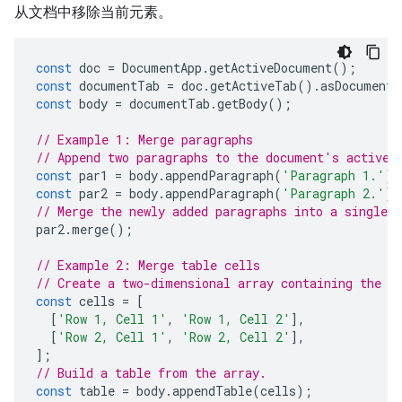
从文档中移除当前元素。
const
doc
=
DocumentApp
.
getActiveDocument
();
const
documentTab
=
doc
.
getActiveTab
().
asDocumentT
const
body
=
documentTab
.
getBody
();
// Example 1: Merge paragraphs
// Append two paragraphs to the document's active 
const
par1
=
body
.
appendParagraph
(
'Paragraph 1.'
);
const
par2
=
body
.
appendParagraph
(
'Paragraph 2.'
);
// Merge the newly added paragraphs into a single p
par2
.
merge
();
// Example 2: Merge table cells
// Create a two-dimensional array containing the t
const
cells
=
[
[
'Row 1, Cell 1'
,
'Row 1, Cell 2'
],
[
'Row 2, Cell 1'
,
'Row 2, Cell 2'
],
];
// Build a table from the array.
const
table
=
body
.
appendTable
(
cells
);