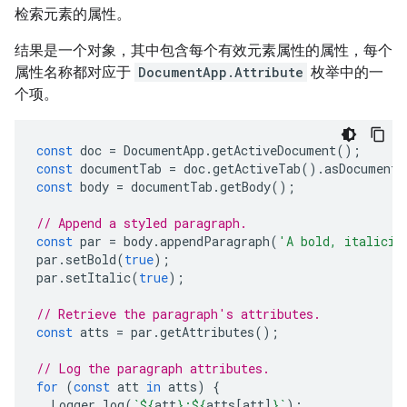
检索元素的属性。
结果是一个对象，其中包含每个有效元素属性的属性，每个
属性名称都对应于
DocumentApp.Attribute
枚举中的一
个项。
const
doc
=
DocumentApp
.
getActiveDocument
();
const
documentTab
=
doc
.
getActiveTab
().
asDocumentT
const
body
=
documentTab
.
getBody
();
// Append a styled paragraph.
const
par
=
body
.
appendParagraph
(
'A bold, italiciz
par
.
setBold
(
true
);
par
.
setItalic
(
true
);
// Retrieve the paragraph's attributes.
const
atts
=
par
.
getAttributes
();
// Log the paragraph attributes.
for
(
const
att
in
atts
)
{
Logger
.
log
(
`
${
att
}
:
${
atts
[
att
]
}
`
);