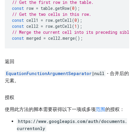
// Get the first row in the table.
const
row
=
table
.
getRow
(
0
);
// Get the two cells in this row.
const
cell1
=
row
.
getCell
(
0
);
const
cell2
=
row
.
getCell
(
1
);
// Merge the current cell into its preceding sibli
const
merged
=
cell2
.
merge
();
返回
EquationFunctionArgumentSeparator
|null
- 合并后的
元素。
授权
使用此方法的脚本需要获得以下一项或多项
范围
的授权：
https://www.googleapis.com/auth/documents.
currentonly