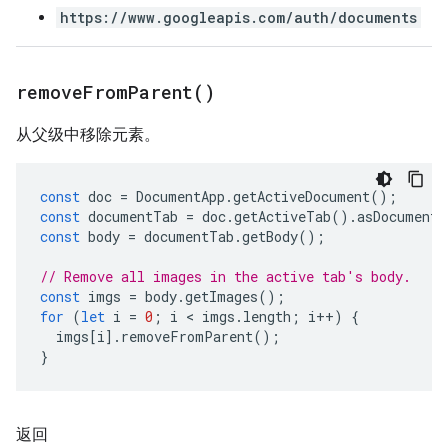
https://www.googleapis.com/auth/documents
remove
From
Parent(
)
从父级中移除元素。
const
doc
=
DocumentApp
.
getActiveDocument
();
const
documentTab
=
doc
.
getActiveTab
().
asDocumentT
const
body
=
documentTab
.
getBody
();
// Remove all images in the active tab's body.
const
imgs
=
body
.
getImages
();
for
(
let
i
=
0
;
i
 < 
imgs
.
length
;
i
++
)
{
imgs
[
i
].
removeFromParent
();
}
返回