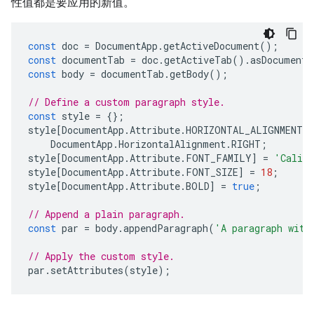
性值都是要应用的新值。
const
doc
=
DocumentApp
.
getActiveDocument
();
const
documentTab
=
doc
.
getActiveTab
().
asDocumentT
const
body
=
documentTab
.
getBody
();
// Define a custom paragraph style.
const
style
=
{};
style
[
DocumentApp
.
Attribute
.
HORIZONTAL_ALIGNMENT
]
DocumentApp
.
HorizontalAlignment
.
RIGHT
;
style
[
DocumentApp
.
Attribute
.
FONT_FAMILY
]
=
'Calib
style
[
DocumentApp
.
Attribute
.
FONT_SIZE
]
=
18
;
style
[
DocumentApp
.
Attribute
.
BOLD
]
=
true
;
// Append a plain paragraph.
const
par
=
body
.
appendParagraph
(
'A paragraph with
// Apply the custom style.
par
.
setAttributes
(
style
);