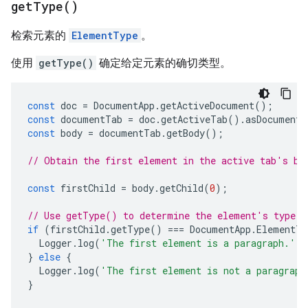
get
Type(
)
检索元素的
ElementType
。
使用
getType()
确定给定元素的确切类型。
const
doc
=
DocumentApp
.
getActiveDocument
();
const
documentTab
=
doc
.
getActiveTab
().
asDocumentT
const
body
=
documentTab
.
getBody
();
// Obtain the first element in the active tab's bo
const
firstChild
=
body
.
getChild
(
0
);
// Use getType() to determine the element's type.
if
(
firstChild
.
getType
()
===
DocumentApp
.
ElementTy
Logger
.
log
(
'The first element is a paragraph.'
);
}
else
{
Logger
.
log
(
'The first element is not a paragraph
}