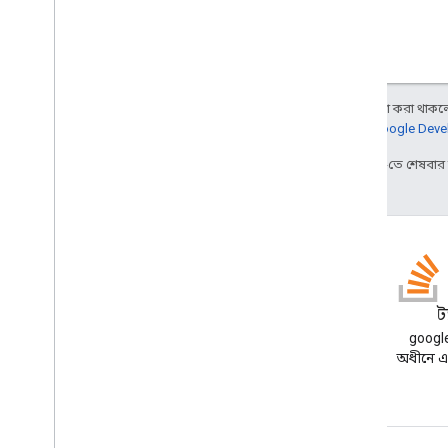
স্ক্রিপ্ট প্রকল্প সম্পদ
অটোমেশন ট্রিগার এবং ঘটনা
উদ্ভাসিত
কোটা এবং সীমা
অন্য কিছু উল্লেখ না করা থাকলে,
আরও জানতে,
Google Devel
Google Workspace অ্যাড-অন
,
2026-04-13 UTC-তে শেষবা
Google Workspace অ্যাড-অন
সেবা
উদ্ভাসিত
অ্যাড-অন API
Apps Script API
ব্লগ
স
v1
ক্লায়েন্ট লাইব্রেরি
Google Workspace Developers
google
ব্লগ পড়ুন
অধীনে এক