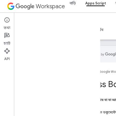
বাড়ি
Apps Script
Workspace
Apps Script
তথ্য
ওভারভিউ
নির্দেশিকা
রেফারেন্স
নমুনা
সমর্থন
চ্যাট
API
ওভারভিউ
হোম
Google Wo
Google Workspace পরিষেবা
Class 
অ্যাডমিন কনসোল
Calendar
চ্যাট
এই পৃষ্ঠায় যা যা 
ডক্স
পদ্ধতি
এক নজরে
বিস্তারিত ডকুমেন্ট