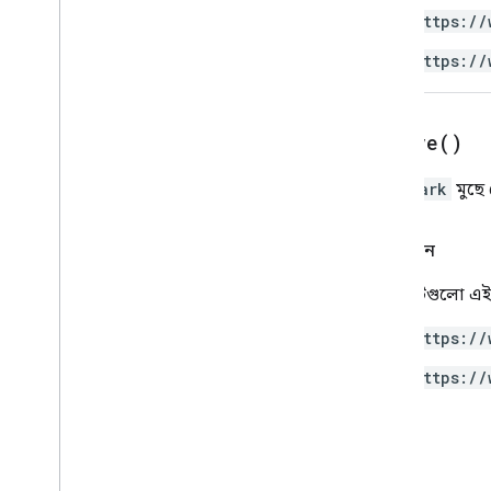
জিমেইল
https://
চাদর
স্লাইড
https://
কর্মক্ষেত্র
আরও
.
.
.
remove(
)
অন্যান্য Google পরিষেবা
Google Analytics
Bookmark
মুছে
Google Maps
Google Translate
অনুমোদন
Vertex AI
You
Tube
যে স্ক্রিপ্টগুলো
আরও
.
.
.
https://
ইউটিলিটি সেবা
https://
API এবং ডাটাবেস সংযোগ
ডেটা ব্যবহারযোগ্যতা এবং অপ্টিমাইজেশান
এইচটিএমএল এবং বিষয়বস্তু
স্ক্রিপ্ট সম্পাদন এবং তথ্য