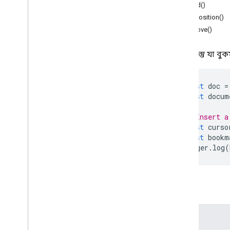
ডকুমেন্ট অ্যাপ
getId()
getPosition()
ক্লাস
remove()
শরীর
বুকমার্ক
একটি বস্তু যা বুক
কন্টেইনার এলিমেন্ট
তারিখ
দলিল
const
doc
=
ডকুমেন্টট্যাব
const
docum
সমীকরণ
// Insert a
সমীকরণ ফাংশন
const
curso
সমীকরণ ফাংশন আর্গুমেন্ট সেপারেটর
const
bookm
সমীকরণ প্রতীক
Logger
.
log
(
পাদচরণ বিভাগ
পাদটীকা
পাদটীকা বিভাগ
পদ্ধতি
হেডার সেকশন
অনুভূমিক নিয়ম
পদ্ধতি
ইনলাইন ড্রয়িং
ইনলাইন ইমেজ