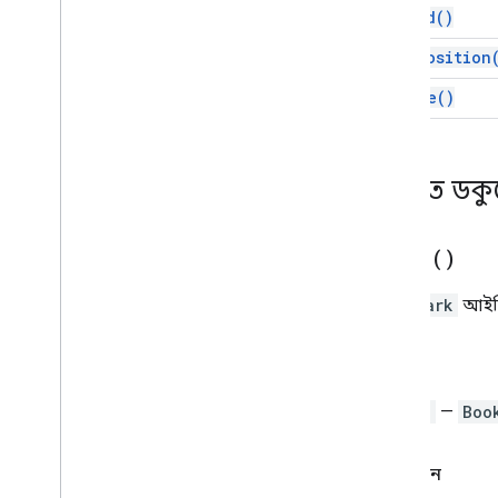
get
Id(
)
তালিকাবদ্ধ
নামকৃত রেঞ্জ
get
Position
পৃষ্ঠা বিরতি
remove(
)
অনুচ্ছেদ
ব্যক্তি
অবস্থান
বিস্তারিত ড
অবস্থানকৃত চিত্র
পরিসর
রেঞ্জ বিল্ডার
get
Id(
)
রেঞ্জ এলিমেন্ট
রিচলিঙ্ক
Bookmark
আইডি
ট্যাব
টেবিল
ফেরত
টেবিল সেল
সুচিপত্র
String
—
Boo
টেবিল সারি
পাঠ্য
অনুমোদন
অসমর্থিত উপাদান