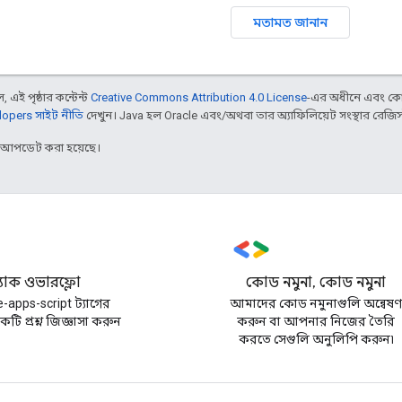
মতামত জানান
 এই পৃষ্ঠার কন্টেন্ট
Creative Commons Attribution 4.0 License
-এর অধীনে এবং কো
opers সাইট নীতি
দেখুন। Java হল Oracle এবং/অথবা তার অ্যাফিলিয়েট সংস্থার রেজিস্টার
র আপডেট করা হয়েছে।
্ট্যাক ওভারফ্লো
কোড নমুনা, কোড নমুনা
-apps-script ট্যাগের
আমাদের কোড নমুনাগুলি অন্বেষ
টি প্রশ্ন জিজ্ঞাসা করুন
করুন বা আপনার নিজের তৈরি
করতে সেগুলি অনুলিপি করুন৷