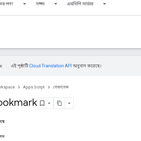
সব পণ্য
সম্পদ
এমসিপি সার্ভার
এই পৃষ্ঠাটি
Cloud Translation API
অনুবাদ করেছে।
rkspace
Apps Script
রেফারেন্স
Bookmark
আছে
েশন