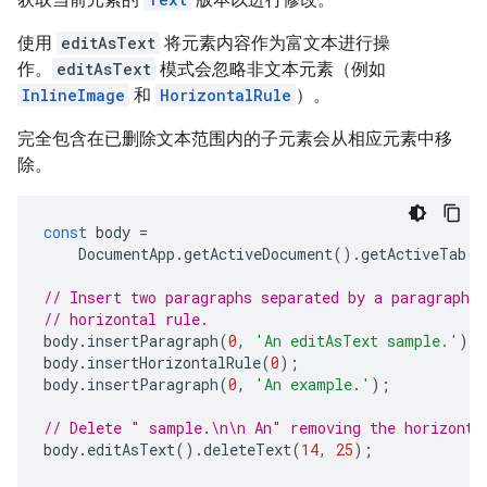
使用
editAsText
将元素内容作为富文本进行操
作。
editAsText
模式会忽略非文本元素（例如
InlineImage
和
HorizontalRule
）。
完全包含在已删除文本范围内的子元素会从相应元素中移
除。
const
body
=
DocumentApp
.
getActiveDocument
().
getActiveTab
()
// Insert two paragraphs separated by a paragraph c
// horizontal rule.
body
.
insertParagraph
(
0
,
'An editAsText sample.'
);
body
.
insertHorizontalRule
(
0
);
body
.
insertParagraph
(
0
,
'An example.'
);
// Delete " sample.\n\n An" removing the horizonta
body
.
editAsText
().
deleteText
(
14
,
25
);