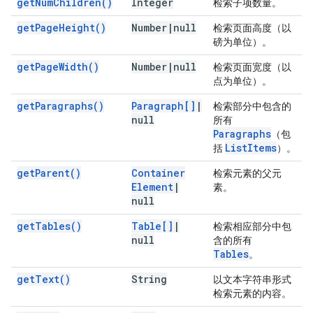
get
Num
Children(
)
Integer
检索子项数量。
get
Page
Height(
)
Number
|
null
检索页面高度（以
磅为单位）。
get
Page
Width(
)
Number
|
null
检索页面宽度（以
点为单位）。
get
Paragraphs(
)
Paragraph[]
|
检索部分中包含的
null
所有
Paragraphs
（包
List
Items
括
）。
get
Parent(
)
Container
检索元素的父元
Element
|
素。
null
get
Tables(
)
Table[]
|
检索相应部分中包
null
含的所有
Tables
。
get
Text(
)
String
以文本字符串形式
检索元素的内容。