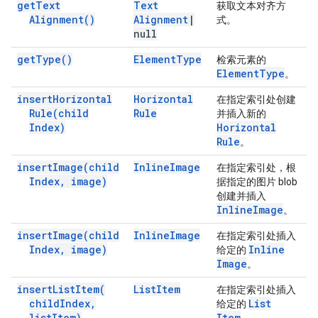
get
Text
Text
获取文本对齐方
Alignment(
)
Alignment
|
式。
null
get
Type(
)
Element
Type
检索元素的
Element
Type
。
insert
Horizontal
Horizontal
在指定索引处创建
Rule(
child
Rule
并插入新的
Index)
Horizontal
Rule
。
insert
Image(
child
Inline
Image
在指定索引处，根
Index
,
image)
据指定的图片 blob
创建并插入
Inline
Image
。
insert
Image(
child
Inline
Image
在指定索引处插入
Index
,
image)
Inline
给定的
Image
。
insert
List
Item(
List
Item
在指定索引处插入
child
Index
,
List
给定的
list
Item)
Item