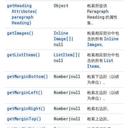
get
Heading
Object
检索所提供
Attributes(
Paragraph
paragraph
Heading
的属性
Heading)
集。
get
Images(
)
Inline
检索相应部分中包
Image[]
|
Inline
含的所有
null
Images
。
get
List
Items(
)
List
Item[]
|
检索相应部分中包
null
List
含的所有
Items
。
get
Margin
Bottom(
)
Number
|
null
检索下边距（以磅
为单位）。
get
Margin
Left(
)
Number
|
null
检索左边距（以磅
为单位）。
get
Margin
Right(
)
Number
|
null
检索右边距。
get
Margin
Top(
)
Number
|
null
检索上边距。