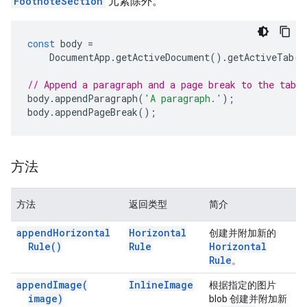
FootnoteSection
元素除外。
const
body
=
DocumentApp
.
getActiveDocument
().
getActiveTab
()
// Append a paragraph and a page break to the tab'
body
.
appendParagraph
(
'A paragraph.'
);
body
.
appendPageBreak
();
方法
方法
返回类型
简介
append
Horizontal
Horizontal
创建并附加新的
Rule(
)
Rule
Horizontal
Rule
。
append
Image(
Inline
Image
根据指定的图片
image)
blob 创建并附加新