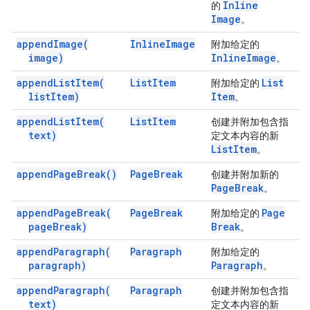
Inline
的
Image
。
append
Image(
Inline
Image
附加给定的
image)
Inline
Image
。
append
List
Item(
List
Item
List
附加给定的
list
Item)
Item
。
append
List
Item(
List
Item
创建并附加包含指
text)
定文本内容的新
List
Item
。
append
Page
Break(
)
Page
Break
创建并附加新的
Page
Break
。
append
Page
Break(
Page
Break
Page
附加给定的
page
Break)
Break
。
append
Paragraph(
Paragraph
附加给定的
paragraph)
Paragraph
。
append
Paragraph(
Paragraph
创建并附加包含指
text)
定文本内容的新