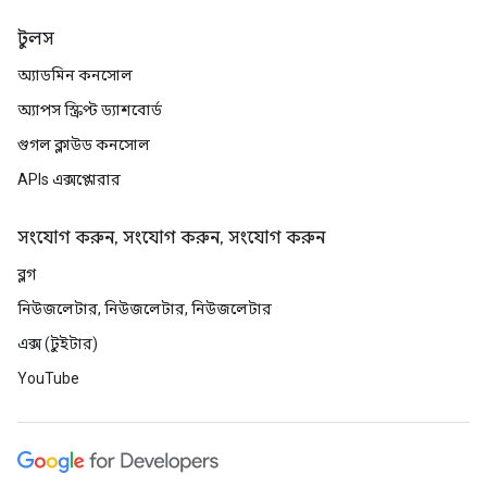
টুলস
অ্যাডমিন কনসোল
অ্যাপস স্ক্রিপ্ট ড্যাশবোর্ড
গুগল ক্লাউড কনসোল
APIs এক্সপ্লোরার
সংযোগ করুন, সংযোগ করুন, সংযোগ করুন
ব্লগ
নিউজলেটার, নিউজলেটার, নিউজলেটার
এক্স (টুইটার)
YouTube