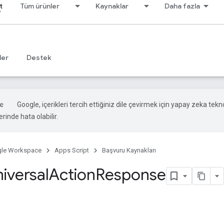
t
Tüm ürünler
Kaynaklar
Daha fazla
ler
Destek
Google, içerikleri tercih ettiğiniz dile çevirmek için yapay zeka teknol
rinde hata olabilir.
le Workspace
Apps Script
Başvuru Kaynakları
iversal
Action
Response