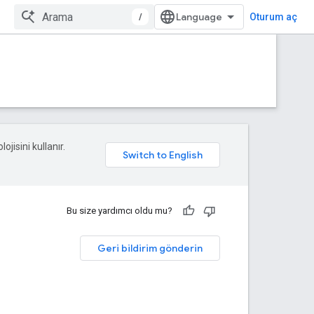
/
Oturum aç
ojisini kullanır.
Bu size yardımcı oldu mu?
Geri bildirim gönderin