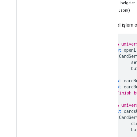
Ayrıntılı belgeler
Material
Icon
printJson()
Gezinme
Bildirim
Evrensel işlem o
Open
Link
Overflow
Menu
Overflow
Menu
Item
// A univer
Platform Veri Kaynağı
const
openL
CardSer
Seçim Girişi
.
se
Öneriler
.
bu
Öneriler yanıtı
Suggestions
Response
Builder
const
cardB
Geç
const
cardB
// Finish b
Metin
Düğmesi
Text
Input
// A univer
Metin
Paragraf
const
cards
Zaman Seçici
CardSer
Tetikleyici
.
di
.
bu
Evrensel İşlem
Yanıtı