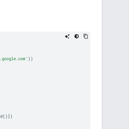
.google.com'
))
ld
()])