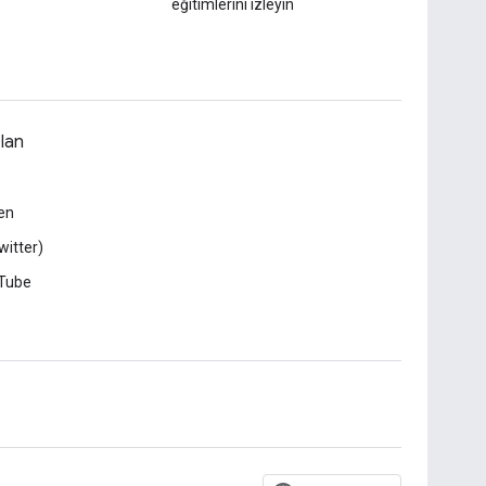
eğitimlerini izleyin
lan
en
witter)
Tube