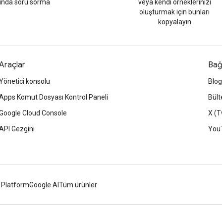
tında soru sorma
veya kendi örneklerinizi
oluşturmak için bunları
kopyalayın
Araçlar
Bağ
Yönetici konsolu
Blog
Apps Komut Dosyası Kontrol Paneli
Bült
Google Cloud Console
X (T
API Gezgini
You
 Platform
Google AI
Tüm ürünler