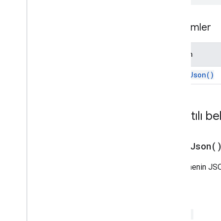
Universal
Action
Response
Builder
Güncelleme Action
Action
Response
Yöntemler
Update
Action
Action
Response
Builder
Taslak Bcc
Alıcı İşlemini Güncelle
Yöntem
Taslak Gövde İşlemini Güncelleme
print
Json(
)
Taslak
Cc
Alıcıİşlemi Güncelleme
Taslak
Konuİşlemini Güncelle
Taslak - Alıcı İşlemleri
Update
Visibility
Action
Ayrıntılı b
Updated
Widget
Doğrulama
print
Json(
Widget
Workflow
Data
Source
Bu nesnenin JSON 
Numaralandırmalar
Kenarlık Türü
Return
Chip
List
Layout
Ortak Veri Kaynağı
String