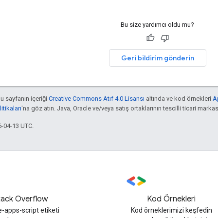
Bu size yardımcı oldu mu?
Geri bildirim gönderin
bu sayfanın içeriği
Creative Commons Atıf 4.0 Lisansı
altında ve kod örnekleri
A
tikaları
'na göz atın. Java, Oracle ve/veya satış ortaklarının tescilli ticari markas
6-04-13 UTC.
tack Overflow
Kod Örnekleri
-apps-script etiketi
Kod örneklerimizi keşfedin