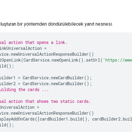
luşturan bir yöntemden döndürülebilecek yanıt nesnesi.
sal action that opens a link.
inkUniversalAction
=
vice
.
newUniversalActionResponseBuilder
()
tOpenLink
(
CardService
.
newOpenLink
().
setUrl
(
'https://www
ild
();
uilder1
=
CardService
.
newCardBuilder
();
uilder2
=
CardService
.
newCardBuilder
();
uilding the cards ...
sal action that shows two static cards.
UniversalAction
=
vice
.
newUniversalActionResponseBuilder
()
splayAddOnCards
([
cardBuilder1
.
build
(),
cardBuilder2
.
bui
ild
();