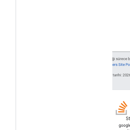
Composed
Email
Type
Content
Type
Görüntüleme Stili
Drive
Item
Type
Expression
Data
Action
Type
Expression
Data
Condition
Type
IzgaraÖğe Düzeni
Yatay Hizalama
Yatay Boyut Stili
Aksi belirtilmediği sürece 
Simge
Google Developers Site Poli
Image
Button
Style
Son güncelleme tarihi: 202
Resim
Kırpma Türü
Resim Stili
Giriş Türü
Etkileşim
Yük Göstergesi
On
Close
Blog
S
Open
As'lar
Google Workspace Developers
google
Yanıt Türü