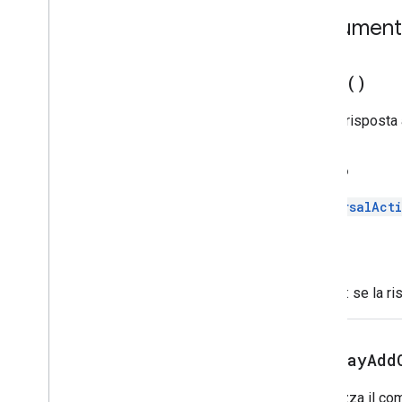
Immagine icona
Documenta
Immagine
Pulsante immagine
Componente Immagine
build(
)
Stile ritaglio immagine
Key
Value
Crea la risposta 
Anteprima link
Material
Icon
Indietro
Navigazione
Notifica
UniversalAct
OpenLink
OverflowMenu
Genera
OverflowMenuItem
Origine dati piattaforma
Error
: se la r
Selezione selezione
Suggerimenti
Risposta suggerimenti
displayAdd
Suggerimenti per Builder
Cambia
Visualizza il co