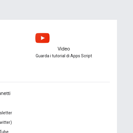
Video
Guarda i tutorial di Apps Script
netti
letter
witter)
Tube