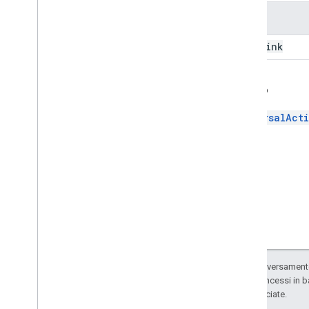
Convalida
Nome
Widget
WorkflowDataSource
open
Link
Enum
Tipo di bordo
Indietro
Chip
List
Layout
Origine dati comune
UniversalAct
Scritto
Email
Type
Content
Type
Stile display
Drive
Item
Type
Expression
Data
Action
Type
Expression
Data
Condition
Type
Grid
Item
Layout
Allineamento orizzontale
Stile dimensioni orizzontali
Salvo quando diversamente 
Icona
codice sono concessi in b
delle sue consociate.
Image
Button
Style