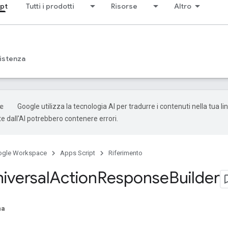
ipt
Tutti i prodotti
Risorse
Altro
istenza
Google utilizza la tecnologia AI per tradurre i contenuti nella tua li
e dall'AI potrebbero contenere errori.
ogle Workspace
Apps Script
Riferimento
iversal
Action
Response
Builder
na