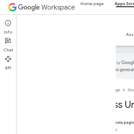
Home page
Apps Scr
ChatActionResponse
Workspace
ChatClientDataSource
ChatResponse
Apps Script
ChatResponseBuilder
Info
ChatSpaceDataSource
Panoramica
Guide
Riferimento
Esempi
Ass
Chip
Chip
List
Chat
Collapse
Control
Colonna
API
Colonne
traduzioni generat
Common
Widget
Action
Scrittura
Azione
Azione
Home page
Go
Compose
Action
Response
Builder
Condizione
Class Un
Data
Source
Config
Strumento di selezione date
Selettore data
/
ora
Su questa pagi
Testo decorato
Metodi