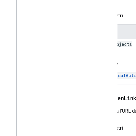
Pulsante testo
TextInput
Parametri
Paragrafo di testo
Strumento di selezione temporale
Nome
Trigger
Risposta universale
card
Objects
Builder risposta universale
azione
UpdateBozzaAzioneAzione
Indietro
UpdateBuildActionResponseBuil
der
UniversalAct
Aggiornamento bozza azione
destinatari
UpdateBozzaBodyAction
setOpenLin
UpdateBozzaCcDestinatario
UpdateBozzaOggettoAzione
Imposta l'URL da
UpdateBozzaToDestinatarioAzio
ne
UpdateVisibilityAction
Parametri
UpdatedWidget