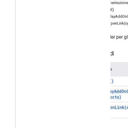
Finestra di dialogo
Documentazione 
Finestra di dialogo
build()
Divisore
displayAddOnC
Drive
Data
Source
Spec
setOpenLink(o
Risposta
Elemento
Elemento
Pubblicitario
Drive
Un builder per g
Drive
Item
Selected
Action
Response
Builder
Risposta Editor
Editor
Scope
Metodi
Scope
Editor
File
Scope
Action
Response
Builder
Metodo
Event
Action
Expression
Data
build(
)
Expression
Data
Action
display
Add
On
Expression
Data
Condition
Objects)
Piè di pagina fisso
set
Open
Link(
Griglia
Elemento griglia
Host
App
Data
Source