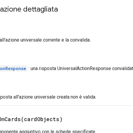
zione dettagliata
all'azione universale corrente e la convalida.
ionResponse
: una risposta UniversalActionResponse convalidat
isposta all'azione universale creata non è valida.
OnCards(
card
Objects)
mponente aggiuntivo con le schede specificate.