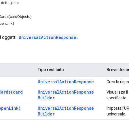
dettagliata
ards(cardObjects)
penLink)
li oggetti
UniversalActionResponse
.
Tipo restituito
Breve desc
Universal
Action
Response
Crea la rispo
Cards(
card
Universal
Action
Response
Visualizza i
Builder
specificate.
open
Link)
Universal
Action
Response
Imposta l'UR
Builder
universale.