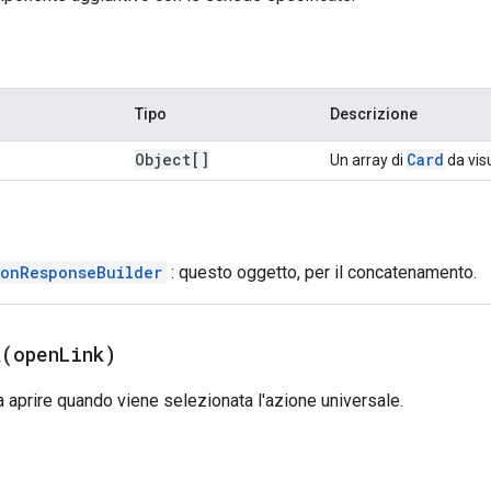
Tipo
Descrizione
Object[]
Card
Un array di
da vis
ionResponseBuilder
: questo oggetto, per il concatenamento.
k(
open
Link)
 aprire quando viene selezionata l'azione universale.