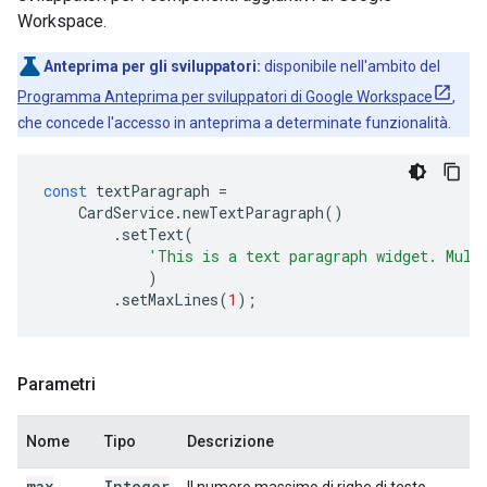
Workspace.
Anteprima per gli sviluppatori:
disponibile nell'ambito del
Programma Anteprima per sviluppatori di Google Workspace
,
che concede l'accesso in anteprima a determinate funzionalità.
const
textParagraph
=
CardService
.
newTextParagraph
()
.
setText
(
'This is a text paragraph widget. Mult
)
.
setMaxLines
(
1
);
Parametri
Nome
Tipo
Descrizione
max
Integer