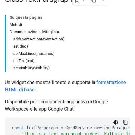
Su questa pagina
Metodi
Documentazione dettagliata
addEventAction(eventAction)
setId(id)
setMaxLines(maxLines)
setText(text)
setVisibility(visibility)
Un widget che mostra il testo e supporta la
formattazione
HTML di base
.
Disponibile per i componenti aggiuntivi di Google
Workspace e le app Google Chat.
const
textParagraph
=
CardService
.
newTextParagraph
'This is a text paragraph widget. Multiple lin