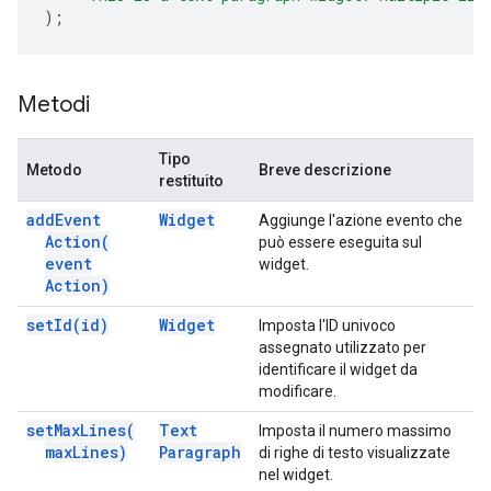
);
Metodi
Tipo
Metodo
Breve descrizione
restituito
add
Event
Widget
Aggiunge l'azione evento che
Action(
può essere eseguita sul
event
widget.
Action)
set
Id(
id)
Widget
Imposta l'ID univoco
assegnato utilizzato per
identificare il widget da
modificare.
set
Max
Lines(
Text
Imposta il numero massimo
max
Lines)
Paragraph
di righe di testo visualizzate
nel widget.