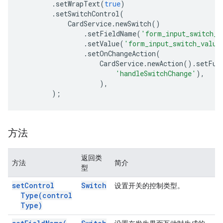
.
setWrapText
(
true
)
.
setSwitchControl
(
CardService
.
newSwitch
()
.
setFieldName
(
'form_input_switch_k
.
setValue
(
'form_input_switch_value
.
setOnChangeAction
(
CardService
.
newAction
().
setFun
'handleSwitchChange'
),
),
);
方法
返回类
方法
简介
型
set
Control
Switch
设置开关的控制类型。
Type(
control
Type)