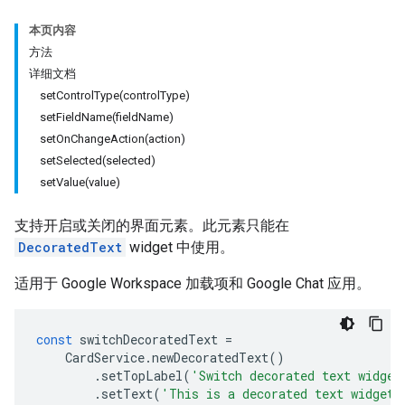
本页内容
方法
详细文档
setControlType(controlType)
setFieldName(fieldName)
setOnChangeAction(action)
setSelected(selected)
setValue(value)
支持开启或关闭的界面元素。此元素只能在
DecoratedText
widget 中使用。
适用于 Google Workspace 加载项和 Google Chat 应用。
const
switchDecoratedText
=
CardService
.
newDecoratedText
()
.
setTopLabel
(
'Switch decorated text widget
.
setText
(
'This is a decorated text widget 