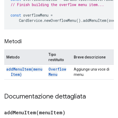
// Finish building the overflow menu item...
const
overflowMenu
=
CardService
.
newOverflowMenu
().
addMenuItem
(
over
Metodi
Tipo
Metodo
Breve descrizione
restituito
add
Menu
Item(
menu
Overflow
Aggiunge una voce di
Item)
Menu
menu.
Documentazione dettagliata
addMenuItem(
menu
Item)