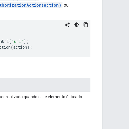
thorizationAction(action)
ou
nUrl
(
'url'
);
ction
(
action
);
 ser realizada quando esse elemento é clicado.