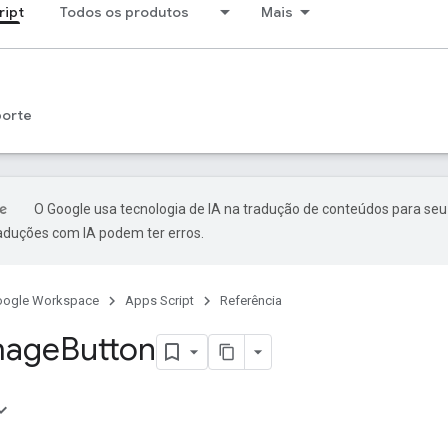
ript
Todos os produtos
Mais
porte
O Google usa tecnologia de IA na tradução de conteúdos para seu
raduções com IA podem ter erros.
oogle Workspace
Apps Script
Referência
mage
Button