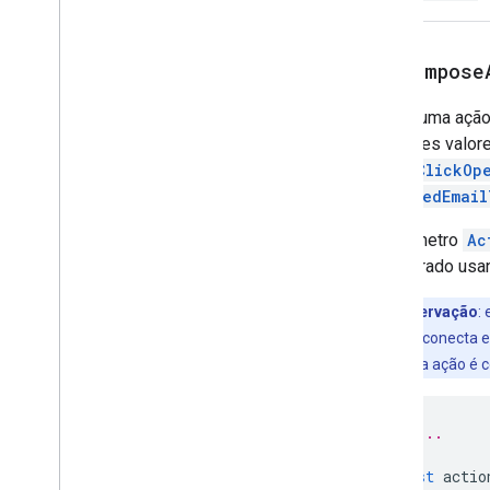
Overflow
Menu
Overflow
Menu
Item
setCompose
Plataforma
Data
Source
Entrada de seleção
Define uma ação
Sugestões
seguintes valor
Resposta a sugestões
setOnClickOp
Criador de sugestões
composedEmail
Switch
Botão de texto
O parâmetro
Ac
Text
Input
configurado us
Parágrafo
Time
Picker
Observação
:
Acionar
método conecta e
Resposta universal
quando a ação é c
Criador de ação universal
Update
Rascunho
Action
Response
// ...
Update
Rascunho
Action
Response
Builder
const
actio