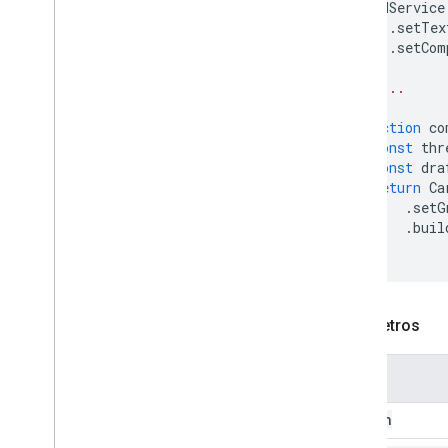
CardService
Update
Rascunho
Cco
Destinatários
Ação
.
setTex
.
setCom
Update
Rascunho
Body
Action
Atualizar Rascunho
De
// ...
Destinatário
Cc
Cc
Update
Rascunho
Subject
Action
function
co
Update
Rascunho
To
Recipients
const
thr
Action
const
dra
Update
Visibility
Action
return
Ca
Updated
Widget
.
setG
Validação
.
buil
}
Widget
Workflow
Data
Source
Enums
Parâmetros
Tipo
De
Borda
Chip
List
Layout
Nome
Common
Data
Source
Tipo
De
E-mail Composed
action
Content
Type