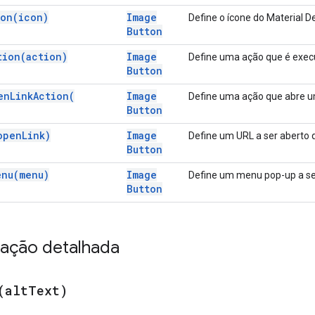
con(
icon)
Image
Define o ícone do Material D
Button
tion(
action)
Image
Define uma ação que é execu
Button
en
Link
Action(
Image
Define uma ação que abre u
Button
open
Link)
Image
Define um URL a ser aberto q
Button
enu(
menu)
Image
Define um menu pop-up a ser
Button
ação detalhada
(
alt
Text)