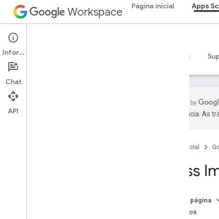
Página inicial
Apps Sc
Workspace
Visão geral
Apps Script
Serviços do Google Workspace
Informações
Visão geral
Guias
Referência
Exemplos
Su
Admin Console
Calendar
Chat
Chat
Documentos
Drive
API
preferência. As t
Formulários
Gmail
Planilhas
Página inicial
G
Apresentações
Class I
Espaço de trabalho
Mais
.
.
.
Nesta página
Outros serviços do Google
Métodos
Google Analytics