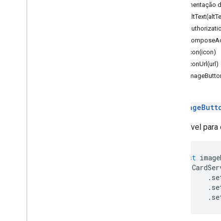
Documentação d
Google Maps
setAltText(altTe
Google Translate
setAuthorizati
Vertex AI
setComposeAct
You
Tube
setIcon(icon)
Mais
.
.
.
setIconUrl(url)
setImageButto
Serviços de serviços públicos
Conexões de banco de dados de APIs
Usabilidade e otimização de dados
Um
ImageButt
Conteúdo HTML e
Execução de script e informações
Disponível para
Recursos do projeto de script
const
image
Eventos e acionadores de automação
CardSer
Manifesto
.
se
Cotas e limites
.
se
.
se
Complementos do Google
Workspace