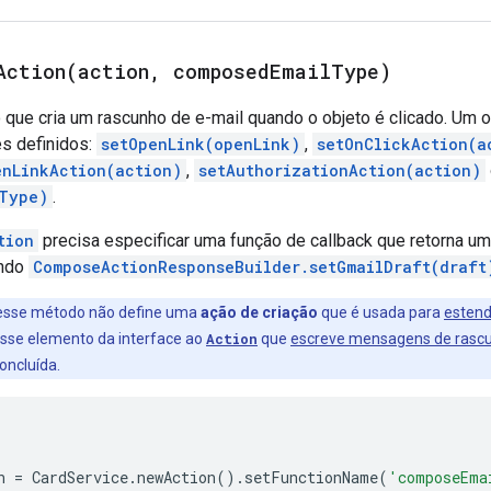
Action(
action
,
composed
Email
Type)
 que cria um rascunho de e-mail quando o objeto é clicado. Um o
es definidos:
setOpenLink(openLink)
,
setOnClickAction(a
enLinkAction(action)
,
setAuthorizationAction(action)
Type)
.
tion
precisa especificar uma função de callback que retorna u
ando
ComposeActionResponseBuilder.setGmailDraft(draft
 esse método não define uma
ação de criação
que é usada para
estend
sse elemento da interface ao
Action
que
escreve mensagens de rasc
oncluída.
n
=
CardService
.
newAction
().
setFunctionName
(
'composeEma