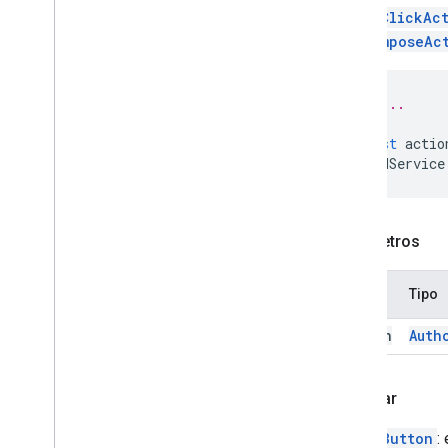
Event
Action
setOnClickAc
Expression
Data
setComposeAc
Expression
Data
Action
Expression
Data
Condition
// ...
Rodapé fixo
Grade
const
actio
Grid
Item
CardService
Host
App
Data
Source
Ícone da imagem
Imagem
Parâmetros
Botão de imagem
Componente de imagem
Nome
Tipo
Estilo de corte da imagem
Key
Value
action
Auth
Visualização do link
Material
Icon
Navegação
Retornar
Notificação
ImageButton
:
Link aberto