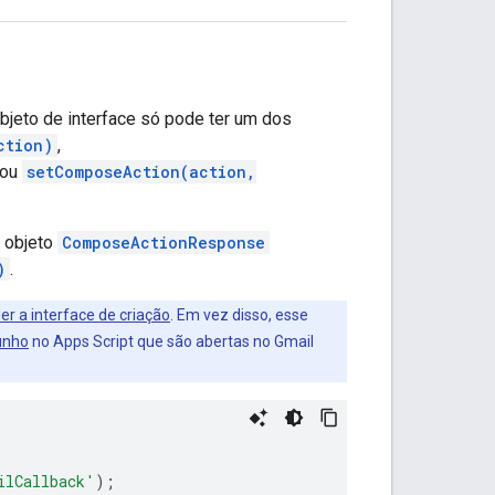
bjeto de interface só pode ter um dos
ction)
,
ou
setComposeAction(action,
m objeto
ComposeActionResponse
)
.
er a interface de criação
. Em vez disso, esse
unho
no Apps Script que são abertas no Gmail
ilCallback'
);