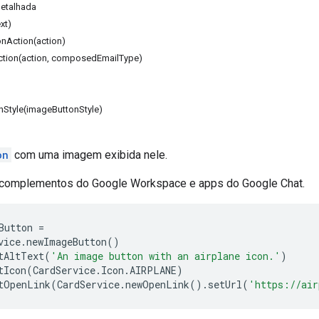
etalhada
xt)
onAction(action)
ion(action, composedEmailType)
nStyle(imageButtonStyle)
on
com uma imagem exibida nele.
 complementos do Google Workspace e apps do Google Chat.
Button
=
vice
.
newImageButton
()
tAltText
(
'An image button with an airplane icon.'
)
tIcon
(
CardService
.
Icon
.
AIRPLANE
)
tOpenLink
(
CardService
.
newOpenLink
().
setUrl
(
'https://air