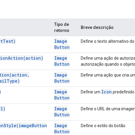
Tipo de
Breve descrição
retorno
lt
Text)
Image
Define o texto alternativo do
Button
tion
Action(
action)
Image
Define uma ação de autoriza
Button
autorização quando o objeto 
tion(
action
,
Image
Define uma ação que cria um
ail
Type)
Button
)
Image
Icon
Define um
predefinido 
Button
rl)
Image
Define o URL de uma imagem
Button
on
Style(
image
Button
Image
Define o estilo do botão.
Button