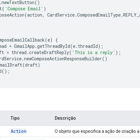
.
newTextButton
()
t
(
'Compose Email'
)
poseAction
(
action
,
CardService
.
ComposedEmailType
.
REPLY_
mposeEmailCallback
(
e
)
{
ead
=
GmailApp
.
getThreadById
(
e
.
threadId
);
ft
=
thread
.
createDraftReply
(
'This is a reply'
);
rdService
.
newComposeActionResponseBuilder
()
mailDraft
(
draft
)
d
();
Tipo
Descrição
Action
O objeto que especifica a ação de criação a