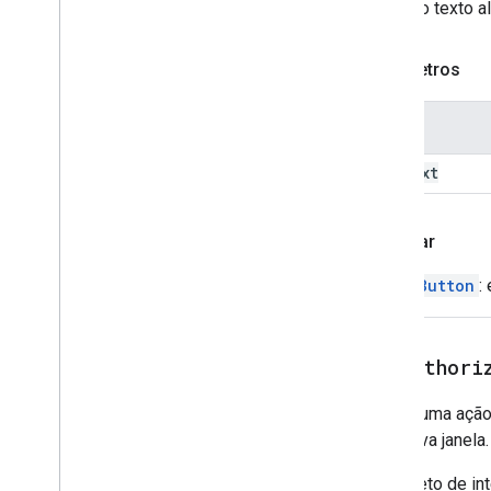
Define o texto a
Common
Widget
Action
Resposta de ação de
composição
Parâmetros
Compose
Action
Response
Builder
Condição
Nome
Data
Source
Config
Date
Picker
alt
Text
Seletor de data e hora
Texto decorado
Caixa de diálogo
Retornar
Dialog
Action
ImageButton
:
Divisor
Drive
Data
Source
Spec
Drive
Items
Selected
Action
Response
setAuthori
Drive
Items
Selected
Action
Response
Builder
Define uma ação
Editor
File
Scope
Action
Response
uma nova janela.
Editor
File
Scope
Action
Response
Builder
Um objeto de in