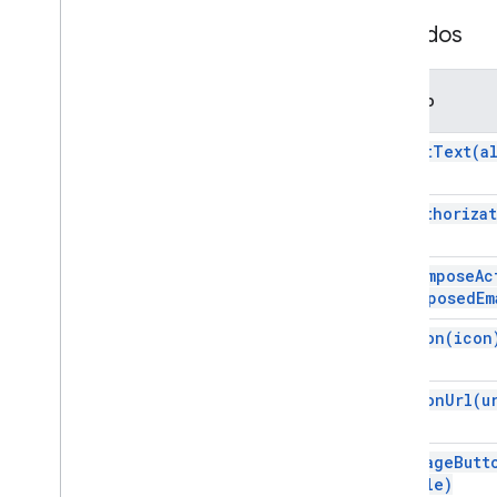
Serviços
Métodos
Resposta de complementos
Card
Visão geral
Método
Serviço de cartão
set
Alt
Text(
a
Aulas
Ação
set
Authoriza
Ação de resposta
Criador de ação
Status da ação
set
Compose
Ac
Anexo
composed
Em
Ação de autorização
set
Icon(
icon
Authorization
Exception
Estilo
Estilo da borda
set
Icon
Url(
u
Botão
Conjunto de botões
Agenda
Event
Action
Response
set
Image
Butt
Agenda
Event
Action
Response
Style)
Builder