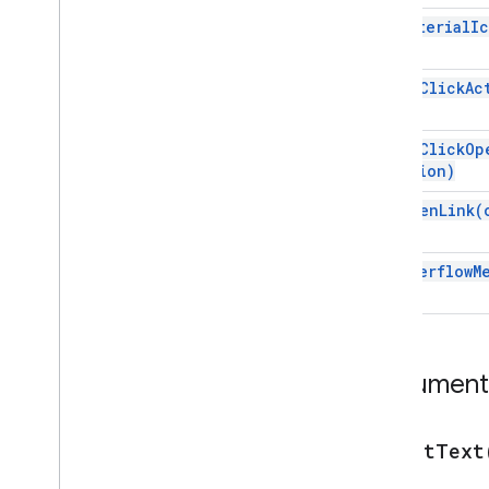
set
Material
I
Card
Ação de card
Card
Builder
set
On
Click
Ac
Cabeçalho do cartão
Seção do card
set
On
Click
Op
Card
With
Id
action)
Carrossel
set
Open
Link(
Cartão de carrossel
Chat
Action
Response
Chat
Client
Data
Source
set
Overflow
M
Chat
Response
Chat
Response
Builder
Chat
Space
Data
Source
Ícone
Document
Chip
List
Collapse
Control
Coluna
setAltText
Colunas