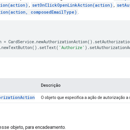
tion(action)
,
setOnClickOpenLinkAction(action)
,
setAu
tion(action, composedEmailType)
.
n
=
CardService
.
newAuthorizationAction
().
setAuthorizatio
.
newTextButton
().
setText
(
'Authorize'
).
setAuthorizationA
Descrição
orization
Action
O objeto que especifica a ação de autorização a
 esse objeto, para encadeamento.