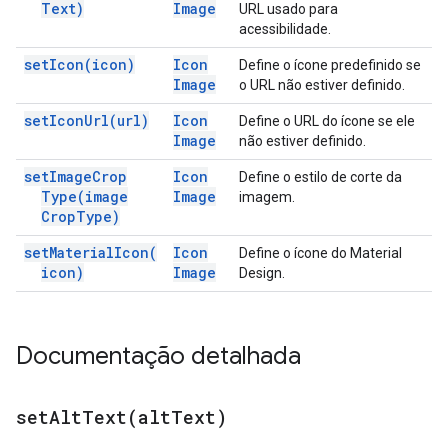
Text)
Image
URL usado para
acessibilidade.
set
Icon(
icon)
Icon
Define o ícone predefinido se
Image
o URL não estiver definido.
set
Icon
Url(
url)
Icon
Define o URL do ícone se ele
Image
não estiver definido.
set
Image
Crop
Icon
Define o estilo de corte da
Type(
image
Image
imagem.
Crop
Type)
set
Material
Icon(
Icon
Define o ícone do Material
icon)
Image
Design.
Documentação detalhada
setAltText(
alt
Text)