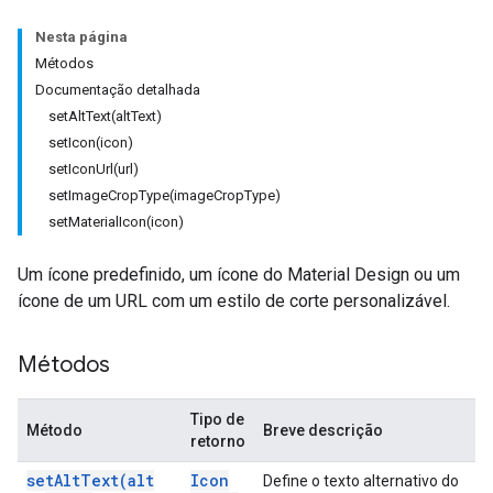
Nesta página
Métodos
Documentação detalhada
setAltText(altText)
setIcon(icon)
setIconUrl(url)
setImageCropType(imageCropType)
setMaterialIcon(icon)
Um ícone predefinido, um ícone do Material Design ou um
ícone de um URL com um estilo de corte personalizável.
Métodos
Tipo de
Método
Breve descrição
retorno
set
Alt
Text(
alt
Icon
Define o texto alternativo do