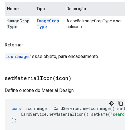
Nome
Tipo
Descrição
image
Crop
Image
Crop
A opção ImageCropType a ser
Type
Type
aplicada.
Retornar
IconImage
: esse objeto, para encadeamento.
setMaterialIcon(
icon)
Define o ícone do Material Design.
const
iconImage
=
CardService
.
newIconImage
().
setMa
CardService
.
newMaterialIcon
().
setName
(
'search'
);