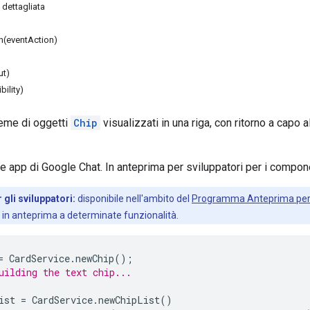
dettagliata
n(eventAction)
ut)
ibility)
ieme di oggetti
Chip
visualizzati in una riga, con ritorno a capo 
le app di Google Chat. In anteprima per sviluppatori per i compo
gli sviluppatori:
disponibile nell'ambito del
Programma Anteprima per g
 in anteprima a determinate funzionalità.
=
CardService
.
newChip
();
uilding the text chip...
ist
=
CardService
.
newChipList
()