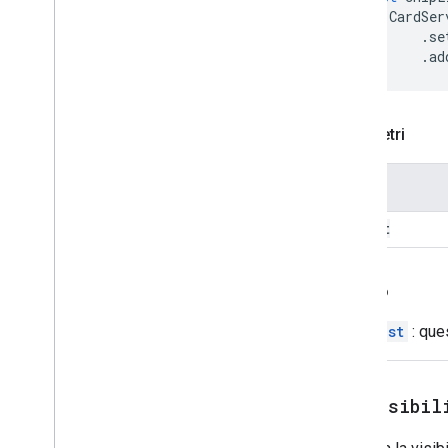
Suggerimenti
CardSer
.
se
Risposta suggerimenti
.
ad
Suggerimenti per Builder
Cambia
Pulsante testo
Text
Input
Parametri
Paragrafo di testo
Strumento di selezione temporale
Nome
Trigger
layout
Risposta universale
Builder risposta universale azione
Update
Bozza
Azione
Azione
Indietro
Update
Build
Action
Response
Builder
ChipList
: que
Aggiornamento bozza azione
destinatari
Update
Bozza
Body
Action
setVisibil
Update
Bozza
Cc
Destinatario
Update
Bozza
Oggetto
Azione