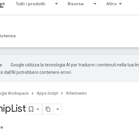
ipt
Tutti i prodotti
Risorse
Altro
istenza
Google utilizza la tecnologia AI per tradurre i contenuti nella tua li
e dall'AI potrebbero contenere errori.
ogle Workspace
Apps Script
Riferimento
hip
List
na