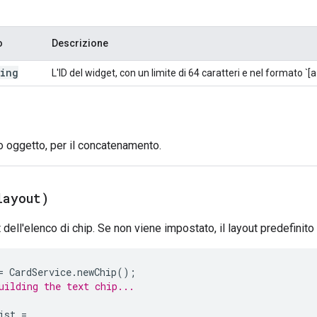
o
Descrizione
ring
L'ID del widget, con un limite di 64 caratteri e nel formato `[
o oggetto, per il concatenamento.
layout)
 dell'elenco di chip. Se non viene impostato, il layout predefinito
=
CardService
.
newChip
();
uilding the text chip...
ist
=