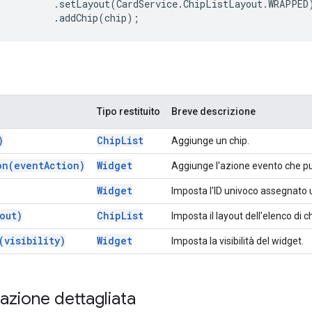
.
setLayout
(
CardService
.
ChipListLayout
.
WRAPPED
.
addChip
(
chip
);
Tipo restituito
Breve descrizione
)
Chip
List
Aggiunge un chip.
on(
event
Action)
Widget
Aggiunge l'azione evento che pu
Widget
Imposta l'ID univoco assegnato ut
out)
Chip
List
Imposta il layout dell'elenco di ch
(
visibility)
Widget
Imposta la visibilità del widget.
zione dettagliata