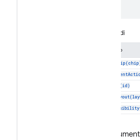
Servizio carte
Corsi
Azione
Action
Response
Metodi
Builder risposta app
Stato
Azione
Metodo
Allegato
Azione
Azione
add
Chip(
chip
Eccezione autorizzazione
add
Event
Acti
Stile bordo
Pulsante
set
Id(
id)
Set di pulsanti
set
Layout(
lay
Calendar
Event
Action
Response
Calendar
Event
Action
Response
set
Visibility
Builder
Scheda
Carta
Azione
Costruttore di carte
Documenta
Intestazione scheda