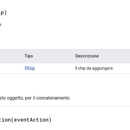
ip)
.
Tipo
Descrizione
Chip
Il chip da aggiungere.
sto oggetto, per il concatenamento.
tion(
event
Action)