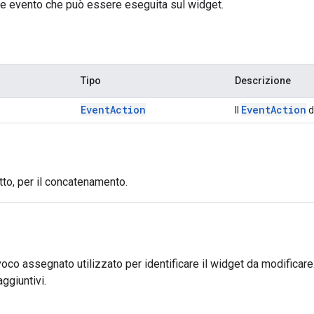
ne evento che può essere eseguita sul widget.
Tipo
Descrizione
Event
Action
Event
Action
Il
d
tto, per il concatenamento.
voco assegnato utilizzato per identificare il widget da modificar
ggiuntivi.