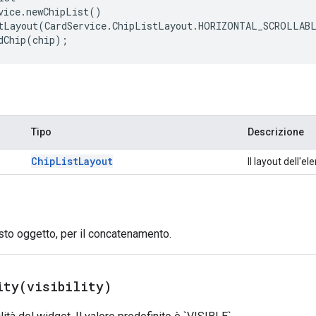
vice
.
newChipList
()
tLayout
(
CardService
.
ChipListLayout
.
HORIZONTAL_SCROLLAB
dChip
(
chip
);
Tipo
Descrizione
Chip
List
Layout
Il layout dell'el
sto oggetto, per il concatenamento.
ity(
visibility)