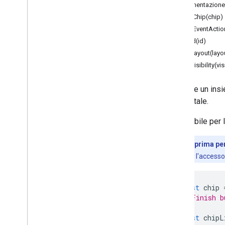
Altro
.
.
.
Documentazione 
addChip(chip)
Servizi pubblici
addEventActio
Connessioni di database API e
setId(id)
Usabilità dei dati e ottimizzazione
setLayout(layo
HTML e contenuti
setVisibility(vis
Esecuzione script e informazioni
Contiene un ins
orizzontale.
Risorse sul progetto dello script
Attivatori ed eventi di automazione
Disponibile per 
Manifest
Quote e limiti
Anteprima per 
concede l'accesso
Componenti aggiuntivi di Google
Workspace
Servizi
const
chip
Risposta dei componenti aggiuntivi
// Finish b
Scheda
const
chipL
Panoramica