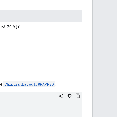
a-zA-Z0-9-]+`.
 è
ChipListLayout.WRAPPED
.