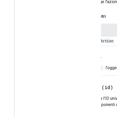
Data
Source
Config
Aggiunge l'azio
Strumento di selezione date
Selettore data
/
ora
Parametri
Testo decorato
Finestra di dialogo
Nome
Finestra di dialogo
Divisore
event
Action
Drive
Data
Source
Spec
Risposta
Elemento
Elemento
Pubblicitario
Drive
Indietro
Drive
Item
Selected
Action
Response
Builder
Widget
: l'ogge
Risposta Editor
Editor
Scope
Scope
Editor
File
Scope
Action
Response
setId(
id)
Builder
Event
Action
Imposta l'ID uni
Expression
Data
nei componenti a
Expression
Data
Action
Expression
Data
Condition