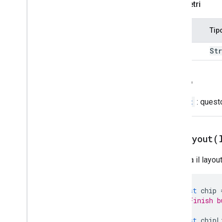
Piè di pagina fisso
Parametri
Griglia
Elemento griglia
Nome
Tip
Host
App
Data
Source
Immagine icona
id
St
Immagine
Pulsante immagine
Indietro
Componente Immagine
Stile ritaglio immagine
Widget
: quest
Key
Value
Anteprima link
Material
Icon
setLayout(
Navigazione
Notifica
Imposta il layout
Open
Link
Overflow
Menu
const
chip
Overflow
Menu
Item
// Finish b
Origine dati piattaforma
Selezione selezione
const
chipL