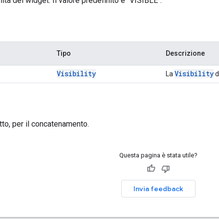
lità del widget. Il valore predefinito è `VISIBLE`.
Tipo
Descrizione
Visibility
Visibility
La
d
tto, per il concatenamento.
Questa pagina è stata utile?
Invia feedback