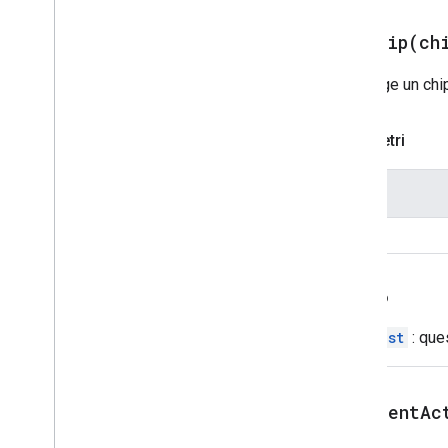
Sezione
Scheda
addChip(
ch
ID scheda
Carosello
Aggiunge un chip
Scheda carosello
Chat
Action
Response
Parametri
Chat
Client
Data
Source
Chat
Response
Chat
Response
Builder
Nome
Chat
Space
Data
Source
chip
Chip
Chip
List
Collapse
Control
Indietro
Colonna
Colonne
ChipList
: que
Common
Widget
Action
Scrittura
Azione
Azione
Compose
Action
Response
Builder
addEventAc
Condizione