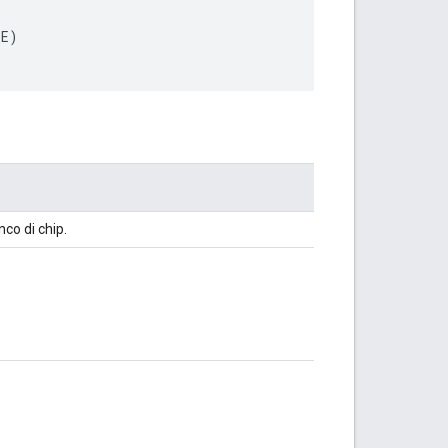
LE
)
enco di chip.