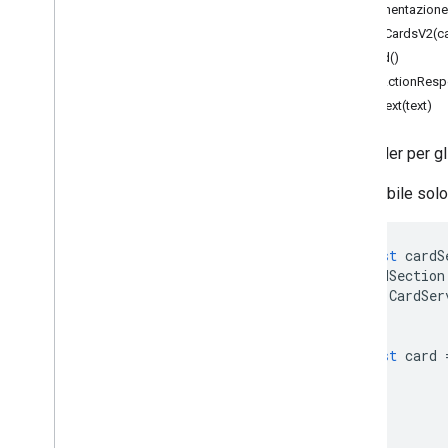
Documentazione 
Google Analytics
addCardsV2(ca
Google Maps
build()
Google Translate
setActionResp
Vertex AI
setText(text)
You
Tube
Altro
.
.
.
Un builder per g
Servizi pubblici
Disponibile solo
Connessioni di database API e
Usabilità dei dati e ottimizzazione
const
cardS
HTML e contenuti
cardSection
Esecuzione script e informazioni
CardSer
);
Risorse sul progetto dello script
const
card
Attivatori ed eventi di automazione
Manifest
Quote e limiti