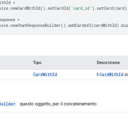
ithId
=
vice
.
newCardWithId
().
setCardId
(
'card_id'
).
setCard
(
card
)
esponse
=
vice
.
newChatResponseBuilder
().
addCardsV2
(
cardWithId
).
bu
Tipo
Descrizione
Card
With
Id
Card
With
Id
Il
da
Builder
: questo oggetto, per il concatenamento.