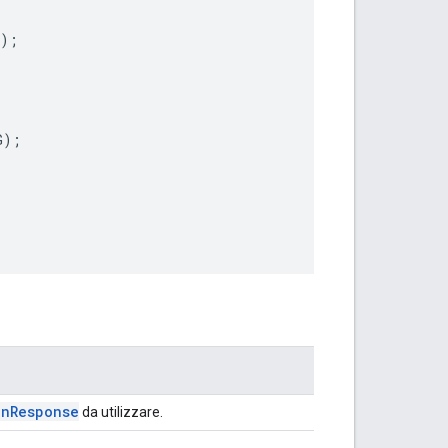
);
G
);
on
Response
da utilizzare.