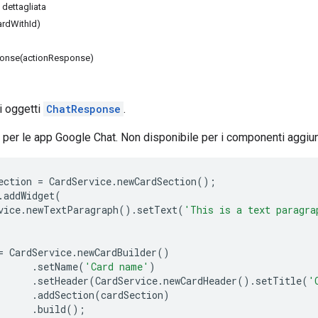
dettagliata
rdWithId)
onse(actionResponse)
li oggetti
ChatResponse
.
 per le app Google Chat. Non disponibile per i componenti aggi
ection
=
CardService
.
newCardSection
();
.
addWidget
(
vice
.
newTextParagraph
().
setText
(
'This is a text paragra
=
CardService
.
newCardBuilder
()
.
setName
(
'Card name'
)
.
setHeader
(
CardService
.
newCardHeader
().
setTitle
(
'
.
addSection
(
cardSection
)
.
build
();