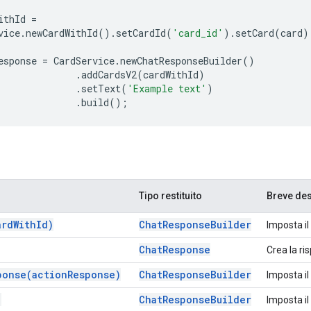
ithId
=
vice
.
newCardWithId
().
setCardId
(
'card_id'
).
setCard
(
card
)
esponse
=
CardService
.
newChatResponseBuilder
()
.
addCardsV2
(
cardWithId
)
.
setText
(
'Example text'
)
.
build
();
Tipo restituito
Breve de
ard
With
Id)
Chat
Response
Builder
Imposta i
Chat
Response
Crea la ri
ponse(
action
Response)
Chat
Response
Builder
Imposta il
)
Chat
Response
Builder
Imposta il