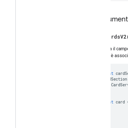
Calendar
Event
Action
Response
Builder
Scheda
Documenta
Carta
Azione
Costruttore di carte
addCardsV2
Intestazione scheda
Sezione
Scheda
Imposta il campo
ID scheda
scheda è associa
Carosello
Scheda carosello
Chat
Action
Response
const
cardS
Chat
Client
Data
Source
cardSection
CardSer
Chat
Response
);
Chat
Response
Builder
Chat
Space
Data
Source
const
card
Chip
Chip
List
Collapse
Control
Colonna