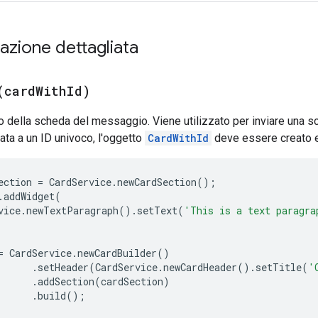
zione dettagliata
(
card
With
Id)
 della scheda del messaggio. Viene utilizzato per inviare una 
ta a un ID univoco, l'oggetto
CardWithId
deve essere creato e
ection
=
CardService
.
newCardSection
();
.
addWidget
(
vice
.
newTextParagraph
().
setText
(
'This is a text paragra
=
CardService
.
newCardBuilder
()
.
setHeader
(
CardService
.
newCardHeader
().
setTitle
(
'
.
addSection
(
cardSection
)
.
build
();