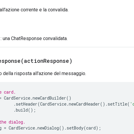
all'azione corrente e la convalida.
: una ChatResponse convalidata.
esponse(
action
Response)
 della risposta all'azione del messaggio.
e card.
=
CardService
.
newCardBuilder
()
.
setHeader
(
CardService
.
newCardHeader
().
setTitle
(
'
.
build
();
the dialog.
g
=
CardService
.
newDialog
().
setBody
(
card
);