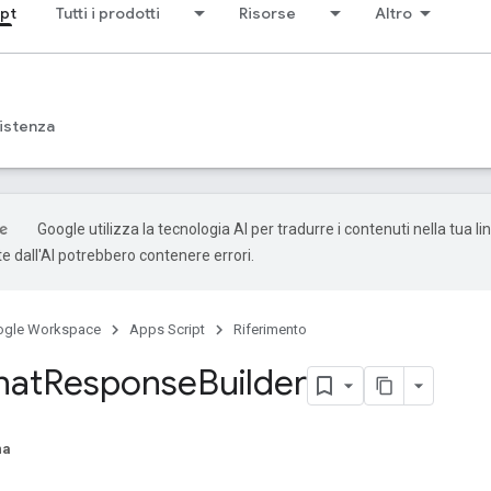
ipt
Tutti i prodotti
Risorse
Altro
istenza
Google utilizza la tecnologia AI per tradurre i contenuti nella tua li
e dall'AI potrebbero contenere errori.
ogle Workspace
Apps Script
Riferimento
hat
Response
Builder
na