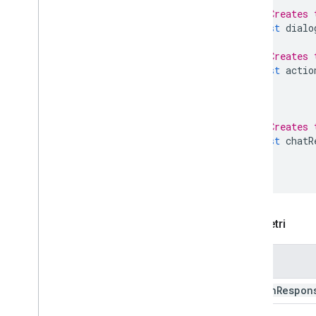
// Creates 
Open
Link
const
dialo
Overflow
Menu
Overflow
Menu
Item
// Creates 
Origine dati piattaforma
const
actio
Selezione selezione
Suggerimenti
Risposta suggerimenti
// Creates 
Suggerimenti per Builder
const
chatR
Cambia
Pulsante testo
Text
Input
Paragrafo di testo
Strumento di selezione temporale
Parametri
Trigger
Risposta universale
Nome
Builder risposta universale azione
Update
Bozza
Azione
Azione
action
Respon
Update
Build
Action
Response
Builder