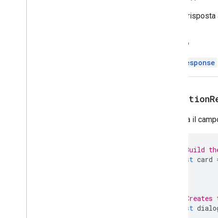
Builder
Crea la risposta 
Event
Action
Expression
Data
Indietro
Expression
Data
Action
Expression
Data
Condition
ChatResponse
Piè di pagina fisso
Griglia
Elemento griglia
setActionR
Host
App
Data
Source
Immagine icona
Imposta il campo
Immagine
Pulsante immagine
Componente Immagine
// Build th
const
card
Stile ritaglio immagine
Key
Value
Anteprima link
Material
Icon
// Creates 
Navigazione
const
dialo
Notifica