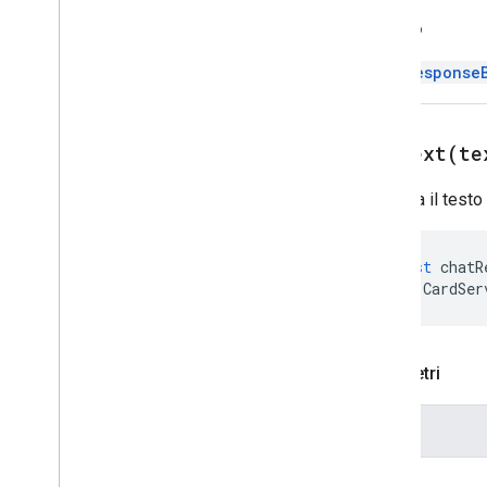
Aggiornamento bozza azione
Indietro
destinatari
Update
Bozza
Body
Action
ChatResponse
Update
Bozza
Cc
Destinatario
Update
Bozza
Oggetto
Azione
Update
Bozza
To
Destinatario
setText(
te
Azione
Update
Visibility
Action
Imposta il testo
Updated
Widget
Convalida
const
chatR
Widget
CardSer
Workflow
Data
Source
Enum
Tipo di bordo
Parametri
Chip
List
Layout
Origine dati comune
Nome
Scritto
Email
Type
Content
Type
text