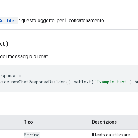
Builder
: questo oggetto, per il concatenamento.
xt)
 del messaggio di chat.
esponse
=
vice
.
newChatResponseBuilder
().
setText
(
'Example text'
).
b
Tipo
Descrizione
String
Il testo da utilizzare.