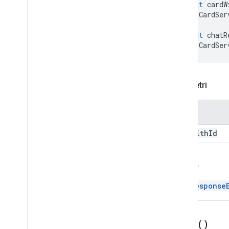
const
cardW
Colonne
CardSer
Common
Widget
Action
Scrittura
Azione
Azione
const
chatR
CardSer
Compose
Action
Response
Builder
Condizione
Data
Source
Config
Strumento di selezione date
Parametri
Selettore data
/
ora
Testo decorato
Nome
Finestra di dialogo
Finestra di dialogo
card
With
Id
Divisore
Drive
Data
Source
Spec
Indietro
Risposta
Elemento
Elemento
Pubblicitario
Drive
ChatResponse
Drive
Item
Selected
Action
Response
Builder
Risposta Editor
Editor
Scope
Scope
build(
)
Editor
File
Scope
Action
Response