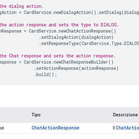
the dialog action.
gAction
=
CardService
.
newDialogAction
().
setDialog
(
dialog
the action response and sets the type to DIALOG.
nResponse
=
CardService
.
newChatActionResponse
()
.
setDialogAction
(
dialogAction
)
.
setResponseType
(
CardService
.
Type
.
DIALO
the Chat response and sets the action response.
esponse
=
CardService
.
newChatResponseBuilder
()
.
setActionResponse
(
actionResponse
)
.
build
();
Tipo
Descrizione
se
Chat
Action
Response
Chat
Acti
Il