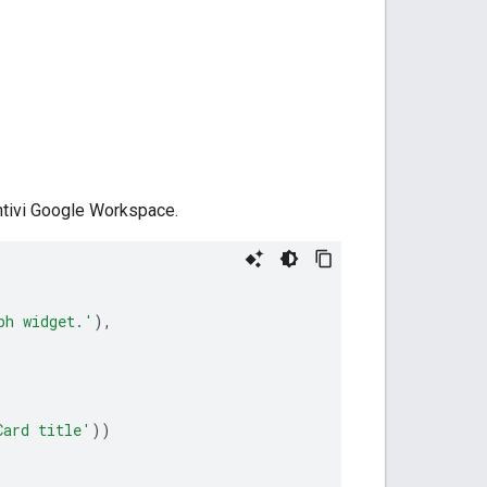
untivi Google Workspace.
ph widget.'
),
Card title'
))