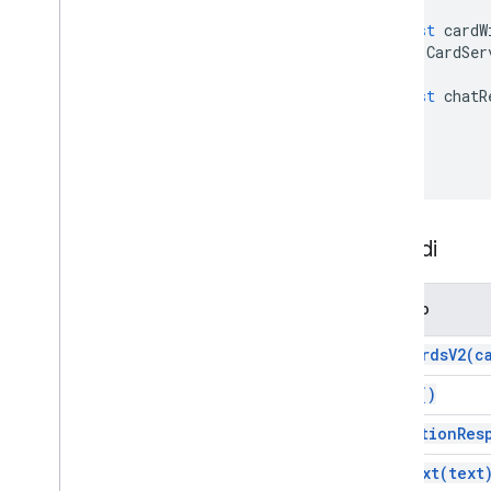
Componenti aggiuntivi di Google
Workspace
const
cardW
Servizi
CardSer
Risposta dei componenti aggiuntivi
const
chatR
Scheda
Panoramica
Servizio carte
Corsi
Azione
Metodi
Action
Response
Builder risposta app
Stato
Azione
Metodo
Allegato
Azione
Azione
add
Cards
V2(
c
Eccezione autorizzazione
build(
)
Stile bordo
Pulsante
set
Action
Res
Set di pulsanti
set
Text(
text
Calendar
Event
Action
Response