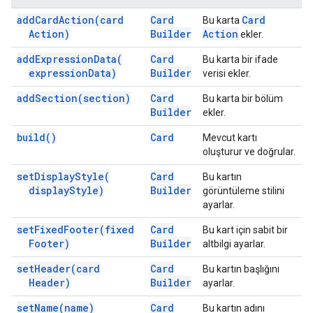
add
Card
Action(
card
Card
Card
Bu karta
Action)
Builder
Action
ekler.
add
Expression
Data(
Card
Bu karta bir ifade
expression
Data)
Builder
verisi ekler.
add
Section(
section)
Card
Bu karta bir bölüm
Builder
ekler.
build(
)
Card
Mevcut kartı
oluşturur ve doğrular.
set
Display
Style(
Card
Bu kartın
display
Style)
Builder
görüntüleme stilini
ayarlar.
set
Fixed
Footer(
fixed
Card
Bu kart için sabit bir
Footer)
Builder
altbilgi ayarlar.
set
Header(
card
Card
Bu kartın başlığını
Header)
Builder
ayarlar.
set
Name(
name)
Card
Bu kartın adını