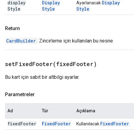
display
Display
Display
Ayarlanacak
Style
Style
Style
.
Return
CardBuilder
: Zincirleme için kullanılan bu nesne.
setFixedFooter(
fixed
Footer)
Bu kart için sabit bir altbilgi ayarlar.
Parametreler
Ad
Tür
Açıklama
fixed
Footer
Fixed
Footer
Fixed
Footer
Kullanılacak
.