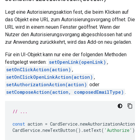
Legt eine Autorisierungsaktion fest, die beim Klicken auf
das Objekt eine URL zum Autorisierungsvorgang öffnet. Die
URL wird in einem neuen Fenster geöffnet. Wenn der
Nutzer den Autorisierungsvorgang abgeschlossen hat und
zur Anwendung zurückkehrt, wird das Add-on neu geladen.
Für ein UI-Objekt kann nur eine der folgenden Methoden
festgelegt werden:
setOpenLink(openLink)
,
setOnClickAction(action)
,
setOnClickOpenLinkAction(action)
,
setAuthorizationAction(action)
oder
setComposeAction(action, composedEmailType)
.
// ...
const
action
=
CardService
.
newAuthorizationAction
(
CardService
.
newTextButton
().
setText
(
'Authorize'
).
s