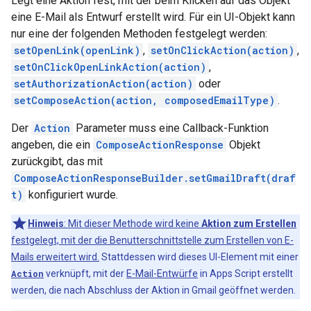
Legt eine Aktion fest, mit der beim Klicken auf das Objekt
eine E-Mail als Entwurf erstellt wird. Für ein UI-Objekt kann
nur eine der folgenden Methoden festgelegt werden:
setOpenLink(openLink)
,
setOnClickAction(action)
,
setOnClickOpenLinkAction(action)
,
setAuthorizationAction(action)
oder
setComposeAction(action, composedEmailType)
.
Der
Action
Parameter muss eine Callback-Funktion
angeben, die ein
ComposeActionResponse
Objekt
zurückgibt, das mit
ComposeActionResponseBuilder.setGmailDraft(draf
t)
konfiguriert wurde.
Hinweis
: Mit dieser Methode wird keine
Aktion zum Erstellen
festgelegt, mit der die Benutterschnittstelle zum Erstellen von E-
Mails erweitert wird.
Stattdessen wird dieses UI-Element mit einer
Action
verknüpft, mit der
E-Mail-Entwürfe
in Apps Script erstellt
werden, die nach Abschluss der Aktion in Gmail geöffnet werden.