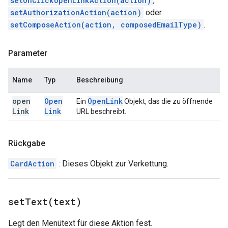
setOnClickOpenLinkAction(action)
,
setAuthorizationAction(action)
oder
setComposeAction(action, composedEmailType)
.
Parameter
Name
Typ
Beschreibung
open
Open
Open
Link
Ein
Objekt, das die zu öffnende
Link
Link
URL beschreibt.
Rückgabe
CardAction
: Dieses Objekt zur Verkettung.
setText(
text)
Legt den Menütext für diese Aktion fest.