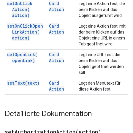
set
On
Click
Card
Legt eine Aktion fest, die
Action(
Action
beim Klicken auf das
action)
Objekt ausgeführt wird.
set
On
Click
Open
Card
Legt eine Aktion fest, mit
Link
Action(
Action
der beim Klicken auf das
action)
Objekt eine URL in einem
Tab geöffnet wird.
set
Open
Link(
Card
Legt eine URL fest, die
open
Link)
Action
beim Klicken auf das
Objekt geöffnet werden
soll.
set
Text(
text)
Card
Legt den Menütext für
Action
diese Aktion fest.
Detaillierte Dokumentation
setAuthorizationAction(
action)