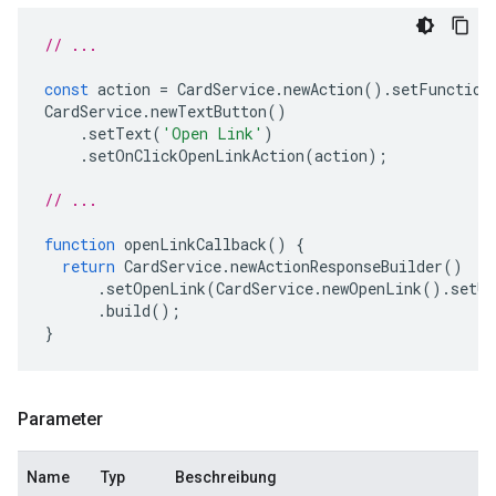
// ...
const
action
=
CardService
.
newAction
().
setFunction
CardService
.
newTextButton
()
.
setText
(
'Open Link'
)
.
setOnClickOpenLinkAction
(
action
);
// ...
function
openLinkCallback
()
{
return
CardService
.
newActionResponseBuilder
()
.
setOpenLink
(
CardService
.
newOpenLink
().
setUr
.
build
();
}
Parameter
Name
Typ
Beschreibung