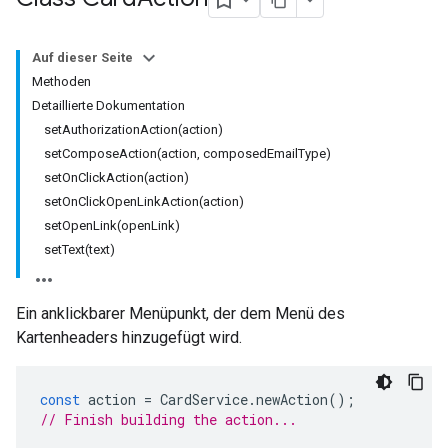
Auf dieser Seite
Methoden
Detaillierte Dokumentation
setAuthorizationAction(action)
setComposeAction(action, composedEmailType)
setOnClickAction(action)
setOnClickOpenLinkAction(action)
setOpenLink(openLink)
setText(text)
Ein anklickbarer Menüpunkt, der dem Menü des
Kartenheaders hinzugefügt wird.
const
action
=
CardService
.
newAction
();
// Finish building the action...