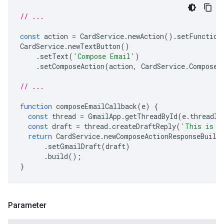
// ...
const
action
=
CardService
.
newAction
().
setFunction
CardService
.
newTextButton
()
.
setText
(
'Compose Email'
)
.
setComposeAction
(
action
,
CardService
.
Composed
// ...
function
composeEmailCallback
(
e
)
{
const
thread
=
GmailApp
.
getThreadById
(
e
.
threadId
const
draft
=
thread
.
createDraftReply
(
'This is a
return
CardService
.
newComposeActionResponseBuild
.
setGmailDraft
(
draft
)
.
build
();
}
Parameter