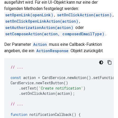
ausgeführt wird. Für ein UI-Objekt kann nur eine der
folgenden Methoden festgelegt werden:
setOpenLink(openLink)
,
setOnClickAction(action)
,
setOnClickOpenLinkAction(action)
,
setAuthorizationAction(action)
oder
setComposeAction(action, composedEmailType)
.
Der Parameter
Action
muss eine Callback-Funktion
angeben, die ein
ActionResponse
Objekt zurückgibt.
// ...
const
action
=
CardService
.
newAction
().
setFunction
CardService
.
newTextButton
()
.
setText
(
'Create notification'
)
.
setOnClickAction
(
action
);
// ...
function
notificationCallback
()
{