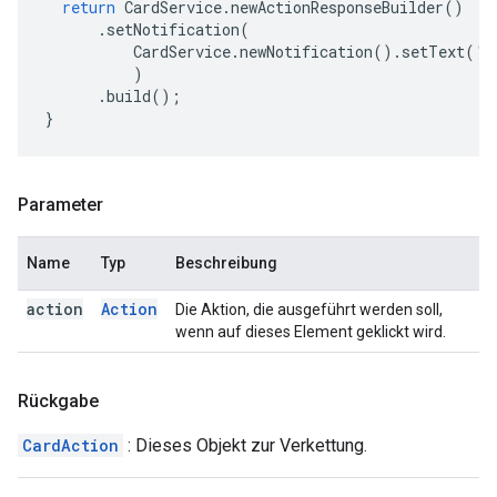
return
CardService
.
newActionResponseBuilder
()
.
setNotification
(
CardService
.
newNotification
().
setText
(
'S
)
.
build
();
}
Parameter
Name
Typ
Beschreibung
action
Action
Die Aktion, die ausgeführt werden soll,
wenn auf dieses Element geklickt wird.
Rückgabe
CardAction
: Dieses Objekt zur Verkettung.