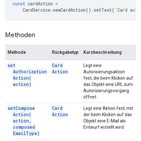
const
cardAction
=
CardService
.
newCardAction
().
setText
(
'Card acti
Methoden
Methode
Rückgabetyp
Kurzbeschreibung
set
Card
Legt eine
Authorization
Action
Autorisierungsaktion
Action(
fest, die beim Klicken auf
action)
das Objekt eine URL zum
Autorisierungsvorgang
öffnet.
set
Compose
Card
Legt eine Aktion fest, mit
Action(
Action
der beim Klicken auf das
action
,
Objekt eine E-Mail als
composed
Entwurf erstellt wird.
Email
Type)