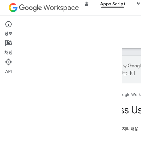
홈
Apps Script
모
Workspace
Apps Script
정보
개요
가이드
참조
샘플
지원
채팅
API
있을 수 있습니다.
개요
홈
Google Wor
Google Workspace 서비스
관리 콘솔
Class U
Calendar
채팅
문서
이 페이지의 내용
Drive
메서드