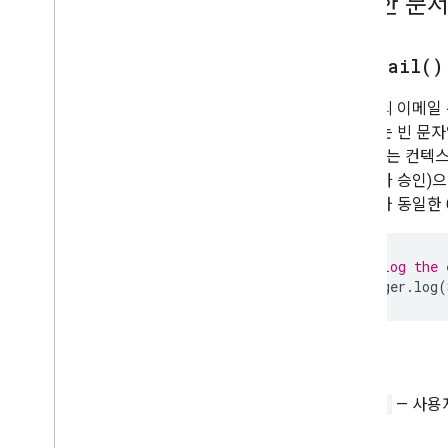
자세한 문
스크립트 실행 및 정보
기본
개요
get
Email(
)
브라우저
Logger
사용자의 이메일 
Mime
Type
메서드는 빈 문자
세션
할 수 있는 컨텍
콘솔
개발자가 승인)으
사용자와 동일한 G
클래스
Blob
메뉴
// Log the 
Logger
.
log
(
메시지 응답
색상 색상
UI
사용자
리턴
인터페이스
String
— 사용
Blob
Source 클래스의 생성자