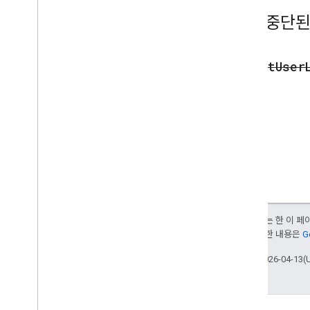
열거형
지원 중단된
버튼
버튼 세트
색상 유형
get
User
월
평일
캐시
자물쇠
속성
스크립트
프로젝트 리소스 스크립트
자동화 트리거 및 이벤트
매니페스트
달리 명시되지 않는 한 이 
부여됩니다. 자세한 내용은
G
할당량 및 한도
최종 업데이트: 2026-04-13(
Google Workspace 부가기능
서비스
매니페스트