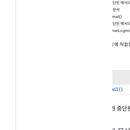
설문지
지원 중단된 메서
Gmail
자세한 문서
스프레드시트
getEmail()
프레젠테이션
지원 중단된 메서
작업공간
getUserLoginId
더보기
.
.
.
스크립팅에 적합한
다른 Google 서비스
Google Analytics
메서드
Google Maps
Google Translate
메서드
Vertex AI
You
Tube
get
Email(
)
더보기
.
.
.
유틸리티 서비스
지원 중단
API 데이터베이스 연결
데이터 사용성 및 최적화
HTML 콘텐츠