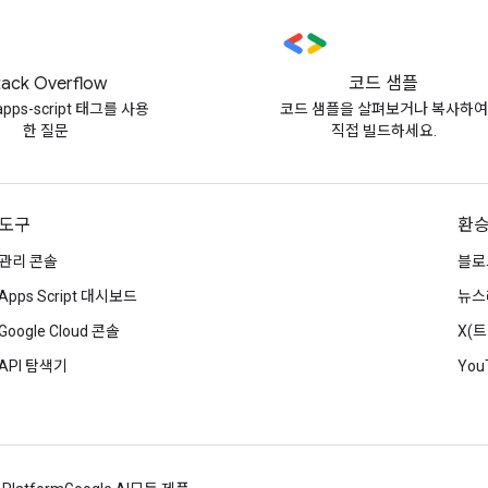
tack Overflow
코드 샘플
apps-script 태그를 사용
코드 샘플을 살펴보거나 복사하여
한 질문
직접 빌드하세요.
도구
환
관리 콘솔
블로
Apps Script 대시보드
뉴스
Google Cloud 콘솔
X(
API 탐색기
You