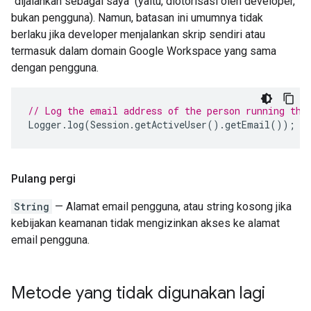
"dijalankan sebagai saya" (yaitu, diotorisasi oleh developer,
bukan pengguna). Namun, batasan ini umumnya tidak
berlaku jika developer menjalankan skrip sendiri atau
termasuk dalam domain Google Workspace yang sama
dengan pengguna.
// Log the email address of the person running the
Logger
.
log
(
Session
.
getActiveUser
().
getEmail
());
Pulang pergi
String
— Alamat email pengguna, atau string kosong jika
kebijakan keamanan tidak mengizinkan akses ke alamat
email pengguna.
Metode yang tidak digunakan lagi