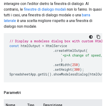
interagire con l'editor dietro la finestra di dialogo. Al
contrario, le
finestre di dialogo modali
non lo fanno. In quasi
tutti i casi, una finestra di dialogo modale o una
barra
laterale
è una scelta migliore rispetto a una finestra di
dialogo non modale.
// Display a modeless dialog box with custom HtmlS
const
htmlOutput
=
HtmlService
.
createHtmlOutput
(
'<p>A change of speed, 
)
.
setWidth
(
250
)
.
setHeight
(
300
);
SpreadsheetApp
.
getUi
().
showModelessDialog
(
htmlOutp
Parametri
Nome
Tipo
Descrizione