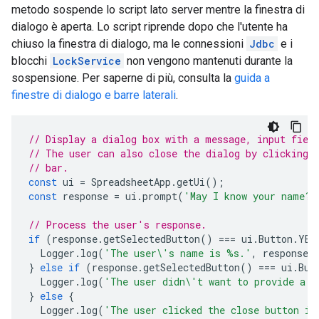
metodo sospende lo script lato server mentre la finestra di
dialogo è aperta. Lo script riprende dopo che l'utente ha
chiuso la finestra di dialogo, ma le connessioni
Jdbc
e i
blocchi
LockService
non vengono mantenuti durante la
sospensione. Per saperne di più, consulta la
guida a
finestre di dialogo e barre laterali
.
// Display a dialog box with a message, input fiel
// The user can also close the dialog by clicking 
// bar.
const
ui
=
SpreadsheetApp
.
getUi
();
const
response
=
ui
.
prompt
(
'May I know your name?'
// Process the user's response.
if
(
response
.
getSelectedButton
()
===
ui
.
Button
.
YES
Logger
.
log
(
'The user\'s name is %s.'
,
response
.
}
else
if
(
response
.
getSelectedButton
()
===
ui
.
But
Logger
.
log
(
'The user didn\'t want to provide a n
}
else
{
Logger
.
log
(
'The user clicked the close button in