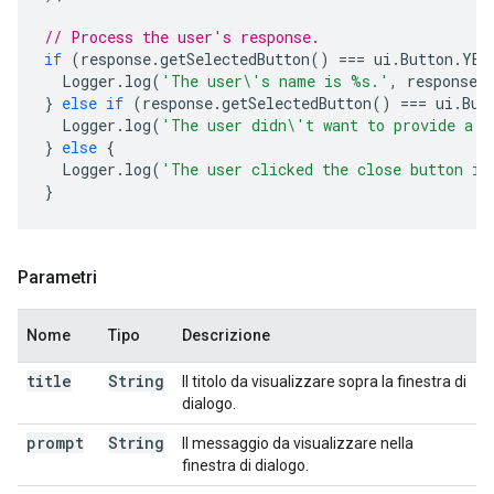
// Process the user's response.
if
(
response
.
getSelectedButton
()
===
ui
.
Button
.
YES
Logger
.
log
(
'The user\'s name is %s.'
,
response
.
}
else
if
(
response
.
getSelectedButton
()
===
ui
.
But
Logger
.
log
(
'The user didn\'t want to provide a n
}
else
{
Logger
.
log
(
'The user clicked the close button in
}
Parametri
Nome
Tipo
Descrizione
title
String
Il titolo da visualizzare sopra la finestra di
dialogo.
prompt
String
Il messaggio da visualizzare nella
finestra di dialogo.