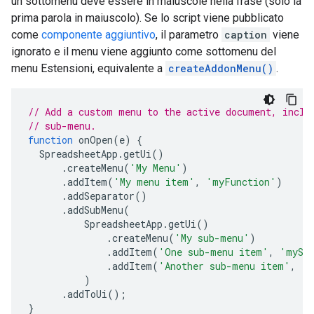
un sottomenu deve essere in maiuscole nella frase (solo la
prima parola in maiuscolo). Se lo script viene pubblicato
come
componente aggiuntivo
, il parametro
caption
viene
ignorato e il menu viene aggiunto come sottomenu del
menu Estensioni, equivalente a
createAddonMenu()
.
// Add a custom menu to the active document, inclu
// sub-menu.
function
onOpen
(
e
)
{
SpreadsheetApp
.
getUi
()
.
createMenu
(
'My Menu'
)
.
addItem
(
'My menu item'
,
'myFunction'
)
.
addSeparator
()
.
addSubMenu
(
SpreadsheetApp
.
getUi
()
.
createMenu
(
'My sub-menu'
)
.
addItem
(
'One sub-menu item'
,
'mySe
.
addItem
(
'Another sub-menu item'
,
'm
)
.
addToUi
();
}