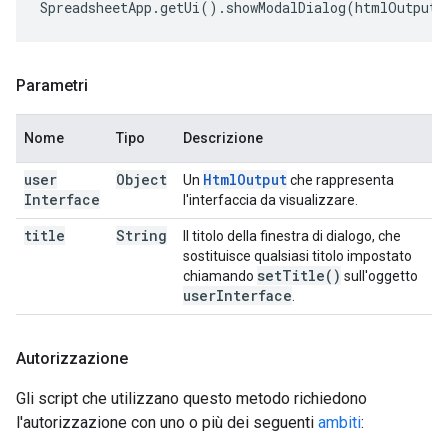
SpreadsheetApp
.
getUi
().
showModalDialog
(
htmlOutput
,
Parametri
Nome
Tipo
Descrizione
user
Object
Html
Output
Un
che rappresenta
Interface
l'interfaccia da visualizzare.
title
String
Il titolo della finestra di dialogo, che
sostituisce qualsiasi titolo impostato
set
Title(
)
chiamando
sull'oggetto
user
Interface
.
Autorizzazione
Gli script che utilizzano questo metodo richiedono
l'autorizzazione con uno o più dei seguenti
ambiti
: