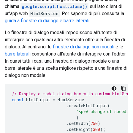
chiama
google.script.host.close()
sul lato client di
un'app web
HtmlService
. Per saperne di più, consulta la
guida a finestre di dialogo e barre laterali
.
Le finestre di dialogo modali impediscono all'utente di
interagire con qualsiasi altro elemento oltre alla finestra di
dialogo. Al contrario, le
finestre di dialogo non modali
e le
barre laterali
consentono all'utente di interagire con l'editor.
In quasi tutti i casi, una finestra di dialogo modale o una
barra laterale è una scelta migliore rispetto a una finestra di
dialogo non modale.
// Display a modal dialog box with custom HtmlServ
const
htmlOutput
=
HtmlService
.
createHtmlOutput
(
'<p>A change of speed, 
)
.
setWidth
(
250
)
.
setHeight
(
300
);