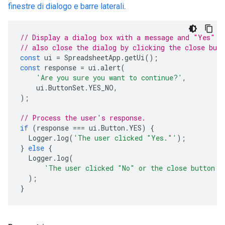
finestre di dialogo e barre laterali
.
// Display a dialog box with a message and "Yes" a
// also close the dialog by clicking the close butt
const
ui
=
SpreadsheetApp
.
getUi
();
const
response
=
ui
.
alert
(
'Are you sure you want to continue?'
,
ui
.
ButtonSet
.
YES_NO
,
);
// Process the user's response.
if
(
response
===
ui
.
Button
.
YES
)
{
Logger
.
log
(
'The user clicked "Yes."'
);
}
else
{
Logger
.
log
(
'The user clicked "No" or the close button i
);
}