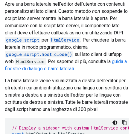
Apre una barra laterale nell'editor dell'utente con contenuti
personalizzati lato client. Questo metodo
non
sospende lo
script lato server mentre la barra laterale è aperta. Per
comunicare con lo script lato server, il componente lato
client deve effettuare callback asincroni utilizzando l'API
google.script
per
HtmlService
. Per chiudere la barra
laterale in modo programmatico, chiama
google.script.host.close()
sul lato client di un'app
web
HtmlService
. Per saperne di più, consulta la
guida a
finestre di dialogo e barre laterali
.
La barra laterale viene visualizzata a destra dell'editor per
gli utenti i cui ambienti utilizzano una lingua con scrittura da
sinistra a destra e a sinistra dell'editor per le lingue con
scrittura da destra a sinistra. Tutte le barre laterali mostrate
dagli script hanno una larghezza di 300 pixel.
// Display a sidebar with custom HtmlService conte
const
htmlOutput
=
HtmlService