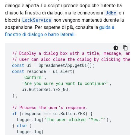
dialogo è aperta. Lo script riprende dopo che l'utente ha
chiuso la finestra di dialogo, ma le connessioni
Jdbc
e i
blocchi
LockService
non vengono mantenuti durante la
sospensione. Per saperne di più, consulta la
guida a
finestre di dialogo e barre laterali
.
// Display a dialog box with a title, message, and
// user can also close the dialog by clicking the c
const
ui
=
SpreadsheetApp
.
getUi
();
const
response
=
ui
.
alert
(
'Confirm'
,
'Are you sure you want to continue?'
,
ui
.
ButtonSet
.
YES_NO
,
);
// Process the user's response.
if
(
response
===
ui
.
Button
.
YES
)
{
Logger
.
log
(
'The user clicked "Yes."'
);
}
else
{
Logger
.
log
(