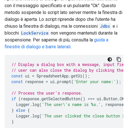
con il messaggio specificato e un pulsante "Ok". Questo
metodo sospende lo script lato server mentre la finestra di
dialogo è aperta. Lo script riprende dopo che l'utente ha
chiuso la finestra di dialogo, ma le connessioni
Jdbc
e i
blocchi
LockService
non vengono mantenuti durante la
sospensione. Per saperne di più, consulta la
guida a
finestre di dialogo e barre laterali
.
// Display a dialog box with a message, input fiel
// user can also close the dialog by clicking the c
const
ui
=
SpreadsheetApp
.
getUi
();
const
response
=
ui
.
prompt
(
'Enter your name:'
);
// Process the user's response.
if
(
response
.
getSelectedButton
()
===
ui
.
Button
.
OK
)
Logger
.
log
(
'The user\'s name is %s.'
,
response
.
}
else
{
Logger
.
log
(
'The user clicked the close button in
}