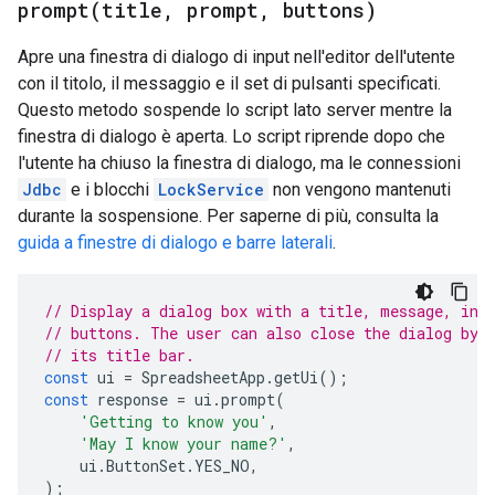
prompt(
title
,
prompt
,
buttons)
Apre una finestra di dialogo di input nell'editor dell'utente
con il titolo, il messaggio e il set di pulsanti specificati.
Questo metodo sospende lo script lato server mentre la
finestra di dialogo è aperta. Lo script riprende dopo che
l'utente ha chiuso la finestra di dialogo, ma le connessioni
Jdbc
e i blocchi
LockService
non vengono mantenuti
durante la sospensione. Per saperne di più, consulta la
guida a finestre di dialogo e barre laterali
.
// Display a dialog box with a title, message, inp
// buttons. The user can also close the dialog by 
// its title bar.
const
ui
=
SpreadsheetApp
.
getUi
();
const
response
=
ui
.
prompt
(
'Getting to know you'
,
'May I know your name?'
,
ui
.
ButtonSet
.
YES_NO
,
);