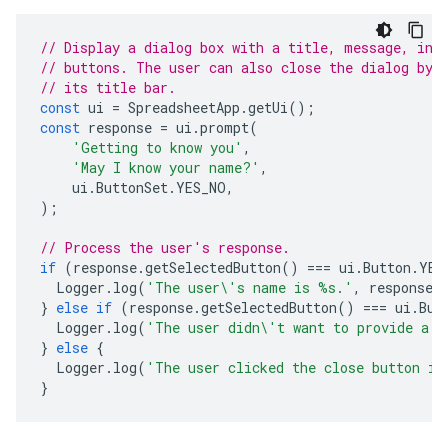
// Display a dialog box with a title, message, inp
// buttons. The user can also close the dialog by 
// its title bar.
const
ui
=
SpreadsheetApp
.
getUi
();
const
response
=
ui
.
prompt
(
'Getting to know you'
,
'May I know your name?'
,
ui
.
ButtonSet
.
YES_NO
,
);
// Process the user's response.
if
(
response
.
getSelectedButton
()
===
ui
.
Button
.
YES
Logger
.
log
(
'The user\'s name is %s.'
,
response
.
}
else
if
(
response
.
getSelectedButton
()
===
ui
.
But
Logger
.
log
(
'The user didn\'t want to provide a n
}
else
{
Logger
.
log
(
'The user clicked the close button in
}