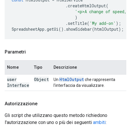
.
createHtmlOutput
(
'<p>A change of speed, 
)
.
setTitle
(
'My add-on'
);
SpreadsheetApp
.
getUi
().
showSidebar
(
htmlOutput
);
Parametri
Nome
Tipo
Descrizione
user
Object
Html
Output
Un
che rappresenta
Interface
l'interfaccia da visualizzare.
Autorizzazione
Gli script che utilizzano questo metodo richiedono
l'autorizzazione con uno o più dei seguenti
ambiti
: