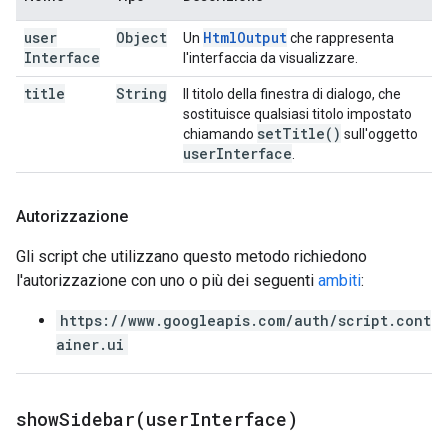
user
Object
Html
Output
Un
che rappresenta
Interface
l'interfaccia da visualizzare.
title
String
Il titolo della finestra di dialogo, che
sostituisce qualsiasi titolo impostato
set
Title(
)
chiamando
sull'oggetto
user
Interface
.
Autorizzazione
Gli script che utilizzano questo metodo richiedono
l'autorizzazione con uno o più dei seguenti
ambiti
:
https://www.googleapis.com/auth/script.cont
ainer.ui
showSidebar(
user
Interface)