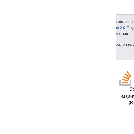
Если не указано иное, к
лицензии Apache 2.0
. По
аффилированных лиц.
Последнее обновление: 2
Блог
S
Читайте блог разработчиков
Задайт
Google Workspace
go