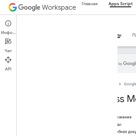
Главная
Apps Script
Workspace
Apps Script
Информация
Обзор
Руководства
Справочные материалы
П
Чат
API
Обзор
Главная
Googl
Сервисы Google Workspace
Class 
Консоль администратора
Calendar
Чат
Содержание
Документация
Методы
Drive
Подробная док