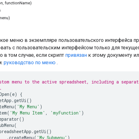
on, functionName)
)
menu)
кое меню в экземпляре пользовательского интерфейса пр
вать с пользовательским интерфейсом только для текуще
 в том случае, если скрипт
привязан
к этому документу и
м.
руководство по меню
.
stom menu to the active spreadsheet, including a separat
.
Open
(
e
)
{
etApp
.
getUi
()
teMenu
(
'My Menu'
)
tem
(
'My Menu Item'
,
'myFunction'
)
eparator
()
ubMenu
(
preadsheetApp
.
getUi
()
.
createMenu
(
'My Submenu'
)