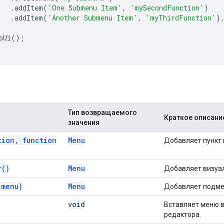
.
addItem
(
'One Submenu Item'
,
'mySecondFunction'
)
.
addItem
(
'Another Submenu Item'
,
'myThirdFunction'
)
oUi
();
Тип возвращаемого
Краткое описани
значения
tion
,
function
Menu
Добавляет пункт 
r(
)
Menu
Добавляет визуа
(
menu)
Menu
Добавляет подме
void
Вставляет меню в
редактора.