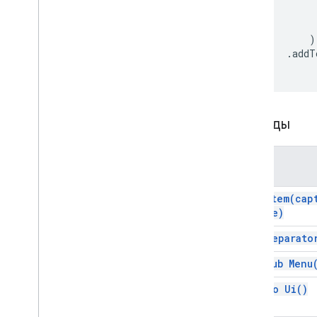
HTML и контент
Выполнение скрипта и информация
База
)
.
addT
Обзор
}
Браузер
Регистратор
Mime
Type
Сеанс
Методы
приставка
Классы
Метод
капля
Меню
add
Item(
cap
Name)
Незамедлительный ответ
Цвет RGB
add
Separato
Уи
add Sub
Menu
Пользователь
add To
Ui(
)
Интерфейсы
источник блоба