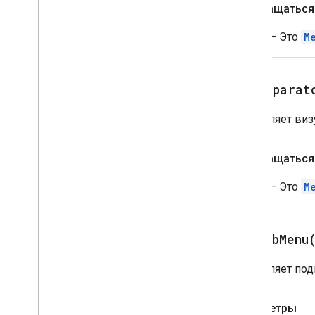
Манифест
Возвращаться
API дополнений
Menu
— Это
M
API скриптов приложений
Версия 1
add
Separat
Клиентские библиотеки
Добавляет виз
Возвращаться
Menu
— Это
M
addSubMenu
Добавляет под
Параметры