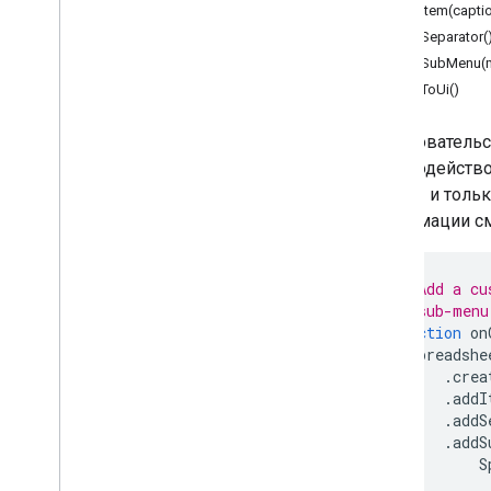
Формы
addItem(capti
Gmail
addSeparator(
Листы
addSubMenu(
Слайды
addToUi()
Рабочая среда
Более
.
.
.
Пользовательс
взаимодейство
Другие сервисы Google
формы и только
Google Analytics
информации с
Google Maps
Google Translate
// Add a cu
Vertex AI
// sub-menu
You
Tube
function
on
Более
.
.
.
Spreadshe
.
crea
.
addI
Коммунальные услуги
.
addS
API и подключение к базе данных
.
addS
Удобство использования и
S
оптимизация данных