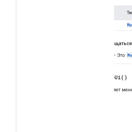
Имя
Ти
menu
Me
Возвращаться
Menu
— Это
M
add
To
Ui(
)
Вставляет мен