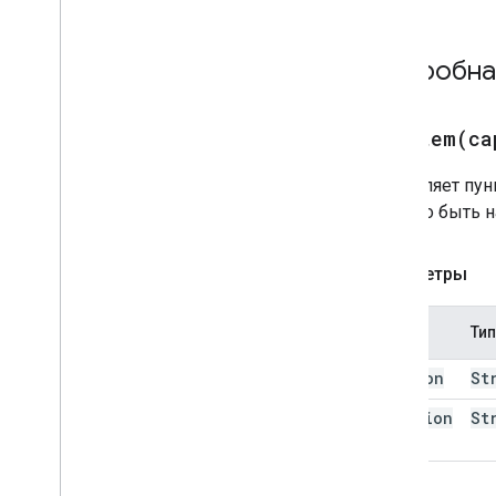
Перечисления
Кнопка
Подробна
Набор кнопок
Тип цвета
Месяц
addItem(
ca
будний день
Добавляет пун
Кэш
должно быть на
Замок
Характеристики
Скрипт
Параметры
Ресурсы проекта сценария
Имя
Тип
Триггеры и события автоматизации
Манифест
caption
St
Квоты и лимиты
function
St
Name
Дополнения Google Workspace
Сервисы