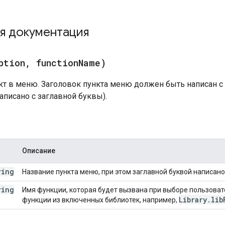
я документация
ption
,
function
Name)
кт в меню. Заголовок пункта меню должен быть написан с
писано с заглавной буквы).
Описание
ring
Название пункта меню, при этом заглавной буквой написано
ring
Имя функции, которая будет вызвана при выборе пользова
Library
.
lib
функции из включенных библиотек, например,