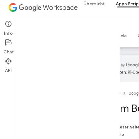
Übersicht
Apps Scrip
Workspace
Apps Script
Info
Übersicht
Leitfäden
Referenzen
Beispiele
Chat
API
übersetzen. KI-Üb
Übersicht
Startseite
Goog
Google Workspace-Dienste
Admin-Konsole
Enum B
Calendar
Chat
Dokumentation
Auf dieser Seit
Drive
Attribute