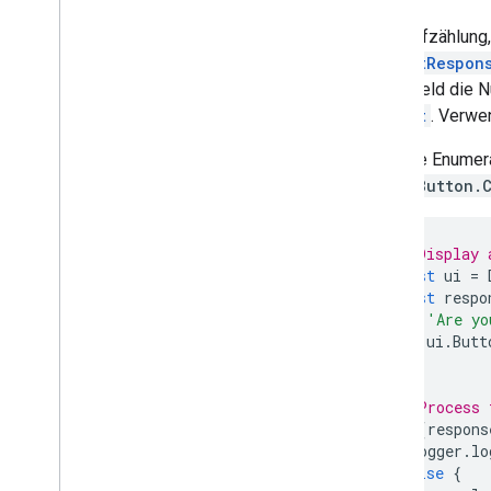
Formulare
Google Mail
Eine Aufzählung, 
Tabellen
PromptRespon
Präsentationen
Dialogfeld die N
Arbeitsbereich
prompt
. Verwe
Mehr
.
.
.
Um eine Enumerat
Base.Button.
Weitere Google-Dienste
Google Analytics
Google Maps
// Display 
Google Translate
const
ui
=
Vertex AI
const
respo
'Are yo
You
Tube
ui
.
Butt
Mehr
.
.
.
);
Energieversorger
// Process 
API- und Datenbankverbindungen
if
(
respons
Logger
.
lo
Nutzerfreundlichkeit und Optimierung
von Daten
}
else
{