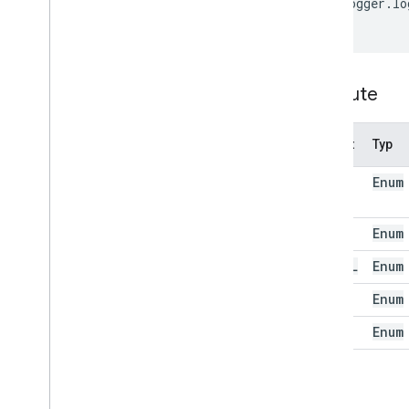
Logger
.
lo
HTML-Inhalte
}
Skriptausführung &Informationen
Baseline
Übersicht
Browser
Attribute
Logger
Mime
Type
Attribut
Typ
Sitzung
Konsole
CLOSE
Enum
Classes
OK
Enum
Blob
Speisekarte
CANCEL
Enum
Antwortantwort
YES
Enum
Logo: Rgb
Color
UI
NO
Enum
Nutzer
Interfaces
Blob-Quelle