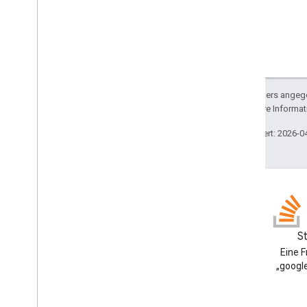
Enums
Schaltfläche
Tastensatz
Farbtyp
Monat
Sofern nicht anders angege
Wochentag
lizenziert. Weitere Informa
Cache
Sperren
Zuletzt aktualisiert: 2026-0
Eigenschaften
Script
Skriptprojektressourcen
Trigger und Ereignisse für die
Automatisierung
Blog
S
Manifest
Google Workspace
Eine 
Kontingente und Limits
Developers-Blog lesen
„google
Google Workspace-Add-ons
Dienste