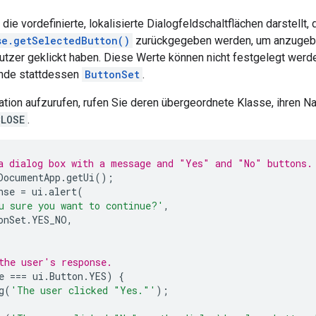
die vordefinierte, lokalisierte Dialogfeldschaltflächen darstellt,
se.getSelectedButton()
zurückgegeben werden, um anzugeben
utzer geklickt haben. Diese Werte können nicht festgelegt werd
nde stattdessen
ButtonSet
.
ion aufzurufen, rufen Sie deren übergeordnete Klasse, ihren Na
CLOSE
.
a dialog box with a message and "Yes" and "No" buttons.
DocumentApp
.
getUi
();
nse
=
ui
.
alert
(
u sure you want to continue?'
,
onSet
.
YES_NO
,
the user's response.
e
===
ui
.
Button
.
YES
)
{
g
(
'The user clicked "Yes."'
);