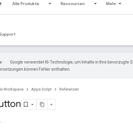
t
Alle Produkte
Ressourcen
Mehr
Support
Google verwendet KI-Technologie, um Inhalte in Ihre bevorzugte 
ersetzungen können Fehler enthalten.
le Workspace
Apps Script
Referenzen
utton
e