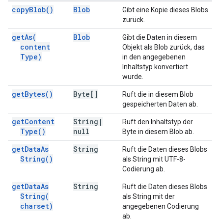
copy
Blob(
)
Blob
Gibt eine Kopie dieses Blobs
zurück.
get
As(
Blob
Gibt die Daten in diesem
content
Objekt als Blob zurück, das
Type)
in den angegebenen
Inhaltstyp konvertiert
wurde.
get
Bytes(
)
Byte[]
Ruft die in diesem Blob
gespeicherten Daten ab.
get
Content
String
|
Ruft den Inhaltstyp der
Type(
)
null
Byte in diesem Blob ab.
get
Data
As
String
Ruft die Daten dieses Blobs
String(
)
als String mit UTF-8-
Codierung ab.
get
Data
As
String
Ruft die Daten dieses Blobs
String(
als String mit der
charset)
angegebenen Codierung
ab.