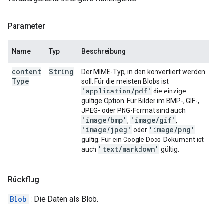
Parameter
Name
Typ
Beschreibung
content
String
Der MIME-Typ, in den konvertiert werden
Type
soll. Für die meisten Blobs ist
'application
/
pdf'
die einzige
gültige Option. Für Bilder im BMP-, GIF-,
JPEG- oder PNG-Format sind auch
'image
/
bmp'
'image
/
gif'
,
,
'image
/
jpeg'
'image
/
png'
oder
gültig. Für ein Google Docs-Dokument ist
'text
/
markdown'
auch
gültig.
Rückflug
Blob
: Die Daten als Blob.