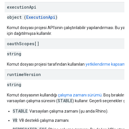
execution
Api
object (
ExecutionApi
)
Komut dosyası projesi API'sinin çalıştırılabilir yapılandırması. Bu ya
için dağıtılmışsa kullanılır.
oauth
Scopes[]
string
Komut dosyası projesi tarafından kullanılan
yetkilendirme kapsamla
runtime
Version
string
Komut dosyasının kullandığı
çalışma zamanı sürümü
. Boş bırakılır
STABLE
varsayılan çalışma süresini (
) kullanır. Geçerli seçenekler şun
STABLE
: Varsayılan çalışma zamanı (şu anda Rhino).
V8
: V8 destekli çalışma zamanı.