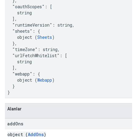
  },

  "oauthScopes": [

    string

  ],

  "runtimeVersion": string,

  "sheets": {

    object (
Sheets
)

  },

  "timeZone": string,

  "urlFetchWhitelist": [

    string

  ],

  "webapp": {

    object (
Webapp
)

  }

}
Alanlar
add
Ons
object (
AddOns
)