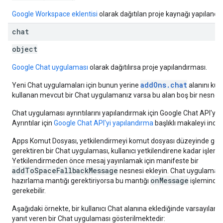
Google Workspace eklentisi
olarak dağıtılan proje kaynağı yapılandı
chat
object
Google Chat uygulaması
olarak dağıtılırsa proje yapılandırması.
addOns.chat
Yeni Chat uygulamaları için bunun yerine
alanını kull
kullanan mevcut bir Chat uygulamanız varsa bu alan boş bir nesne ol
Chat uygulaması ayrıntılarını yapılandırmak için Google Chat API'yi e
Ayrıntılar için
Google Chat API'yi yapılandırma
başlıklı makaleyi incel
Apps Komut Dosyası, yetkilendirmeyi komut dosyası düzeyinde gerçe
gerektiren bir Chat uygulaması, kullanıcı yetkilendirene kadar işle
Yetkilendirmeden önce mesaj yayınlamak için manifeste bir
addToSpaceFallbackMessage
nesnesi ekleyin. Chat uygulamanız
onMessage
hazırlama mantığı gerektiriyorsa bu mantığı
işleminde
gerekebilir.
Aşağıdaki örnekte, bir kullanıcı Chat alanına eklediğinde varsayılan 
yanıt veren bir Chat uygulaması gösterilmektedir: