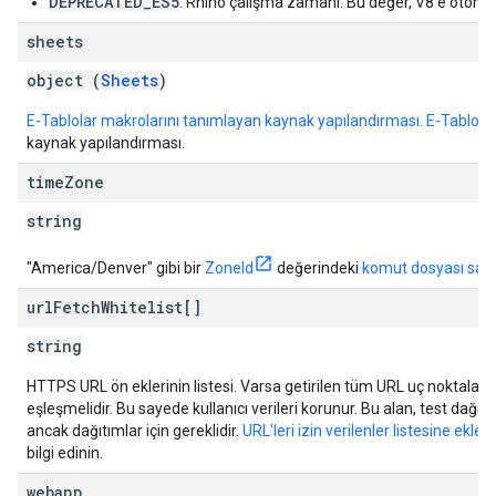
DEPRECATED_ES5
: Rhino çalışma zamanı. Bu değer, V8'e otomati
sheets
object (
Sheets
)
E-Tablolar makrolarını tanımlayan kaynak yapılandırması. E-Tablolar
kaynak yapılandırması.
time
Zone
string
"America/Denver" gibi bir
ZoneId
değerindeki
komut dosyası saat 
url
Fetch
Whitelist[]
string
HTTPS URL ön eklerinin listesi. Varsa getirilen tüm URL uç noktaları b
eşleşmelidir. Bu sayede kullanıcı verileri korunur. Bu alan, test dağıtım
ancak dağıtımlar için gereklidir.
URL'leri izin verilenler listesine ekle
bilgi edinin.
webapp