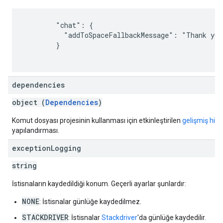
        "chat": {

          "addToSpaceFallbackMessage": "Thank you
        }

dependencies
object (
Dependencies
)
Komut dosyası projesinin kullanması için etkinleştirilen
gelişmiş hiz
yapılandırması.
exception
Logging
string
İstisnaların kaydedildiği konum. Geçerli ayarlar şunlardır:
NONE
: İstisnalar günlüğe kaydedilmez.
STACKDRIVER
: İstisnalar
Stackdriver
'da günlüğe kaydedilir.