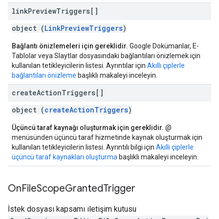
link
Preview
Triggers[]
object (
LinkPreviewTriggers
)
Bağlantı önizlemeleri için gereklidir.
Google Dokümanlar, E-
Tablolar veya Slaytlar dosyasındaki bağlantıları önizlemek için
kullanılan tetikleyicilerin listesi. Ayrıntılar için
Akıllı çiplerle
bağlantıları önizleme
başlıklı makaleyi inceleyin.
create
Action
Triggers[]
object (
createActionTriggers
)
Üçüncü taraf kaynağı oluşturmak için gereklidir.
@
menüsünden üçüncü taraf hizmetinde kaynak oluşturmak için
kullanılan tetikleyicilerin listesi. Ayrıntılı bilgi için
Akıllı çiplerle
üçüncü taraf kaynakları oluşturma
başlıklı makaleyi inceleyin.
On
File
Scope
Granted
Trigger
İstek dosyası kapsamı iletişim kutusu