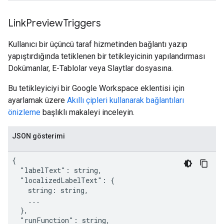
Link
Preview
Triggers
Kullanıcı bir üçüncü taraf hizmetinden bağlantı yazıp
yapıştırdığında tetiklenen bir tetikleyicinin yapılandırması
Dokümanlar, E-Tablolar veya Slaytlar dosyasına.
Bu tetikleyiciyi bir Google Workspace eklentisi için
ayarlamak üzere
Akıllı çipleri kullanarak bağlantıları
önizleme
başlıklı makaleyi inceleyin.
JSON gösterimi
{

  "labelText": string,

  "localizedLabelText": {

    string: string,

    ...

  },

  "runFunction": string,
