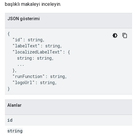
başlıklı makaleyi inceleyin.
JSON gösterimi
{

  "id": string,

  "labelText": string,

  "localizedLabelText": {

    string: string,

    ...

  },

  "runFunction": string,

  "logoUrl": string,

}
Alanlar
id
string