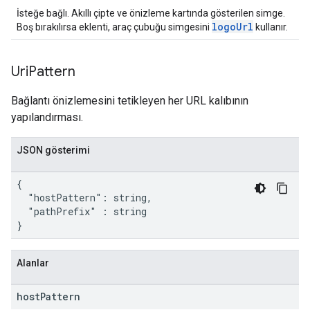
İsteğe bağlı. Akıllı çipte ve önizleme kartında gösterilen simge.
logoUrl
Boş bırakılırsa eklenti, araç çubuğu simgesini
kullanır.
Uri
Pattern
Bağlantı önizlemesini tetikleyen her URL kalıbının
yapılandırması.
JSON gösterimi
{

  "hostPattern": string,

  "pathPrefix" : string

}
Alanlar
host
Pattern