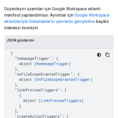
Düzenleyici uzantıları için Google Workspace eklenti
manifest yapılandırması. Ayrıntılar için
Google Workspace
eklentileriyle Dokümanlar'ın işlevlerini genişletme
başlıklı
makaleyi inceleyin.
JSON gösterimi
  {

    "homepageTrigger": {

      object (
HomepageTrigger
)

    },

    "onFileScopeGrantedTrigger": {

      object (
OnFileScopeGrantedTrigger
)

    },

    "linkPreviewTriggers": [

      {

        object (
LinkPreviewTriggers
)

      }

    ],

    "createActionTriggers": [
