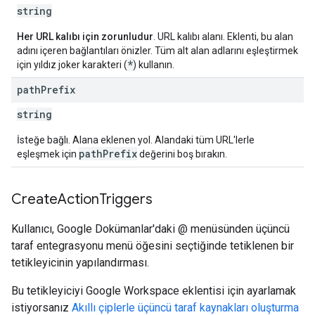
string
Her URL kalıbı için zorunludur
. URL kalıbı alanı. Eklenti, bu alan
adını içeren bağlantıları önizler. Tüm alt alan adlarını eşleştirmek
*
için yıldız joker karakteri (
) kullanın.
path
Prefix
string
İsteğe bağlı. Alana eklenen yol. Alandaki tüm URL'lerle
path
Prefix
eşleşmek için
değerini boş bırakın.
Create
Action
Triggers
Kullanıcı, Google Dokümanlar'daki @ menüsünden üçüncü
taraf entegrasyonu menü öğesini seçtiğinde tetiklenen bir
tetikleyicinin yapılandırması.
Bu tetikleyiciyi Google Workspace eklentisi için ayarlamak
istiyorsanız
Akıllı çiplerle üçüncü taraf kaynakları oluşturma