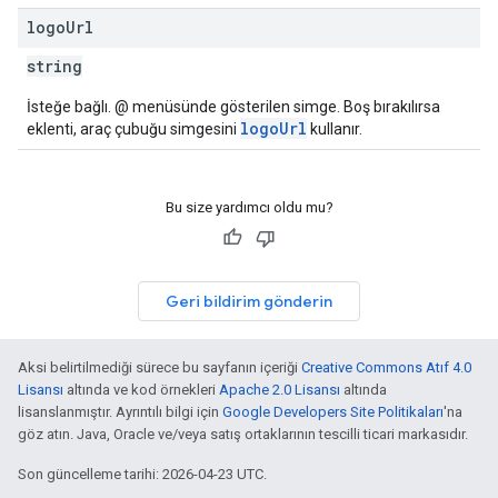
logo
Url
string
İsteğe bağlı. @ menüsünde gösterilen simge. Boş bırakılırsa
logoUrl
eklenti, araç çubuğu simgesini
kullanır.
Bu size yardımcı oldu mu?
Geri bildirim gönderin
Aksi belirtilmediği sürece bu sayfanın içeriği
Creative Commons Atıf 4.0
Lisansı
altında ve kod örnekleri
Apache 2.0 Lisansı
altında
lisanslanmıştır. Ayrıntılı bilgi için
Google Developers Site Politikaları
'na
göz atın. Java, Oracle ve/veya satış ortaklarının tescilli ticari markasıdır.
Son güncelleme tarihi: 2026-04-23 UTC.