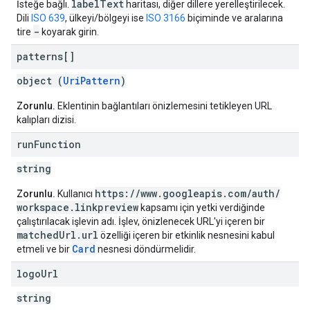
label
Text
İsteğe bağlı.
haritası, diğer dillere yerelleştirilecek.
Dili
ISO 639
, ülkeyi/bölgeyi ise
ISO 3166
biçiminde ve aralarına
-
tire
koyarak girin.
patterns[]
object (
UriPattern
)
Zorunlu.
Eklentinin bağlantıları önizlemesini tetikleyen URL
kalıpları dizisi.
run
Function
string
https:
/
/
www
.
googleapis
.
com
/
auth
/
Zorunlu.
Kullanıcı
workspace
.
linkpreview
kapsamı için yetki verdiğinde
çalıştırılacak işlevin adı. İşlev, önizlenecek URL'yi içeren bir
matched
Url
.
url
özelliği içeren bir etkinlik nesnesini kabul
Card
etmeli ve bir
nesnesi döndürmelidir.
logo
Url
string