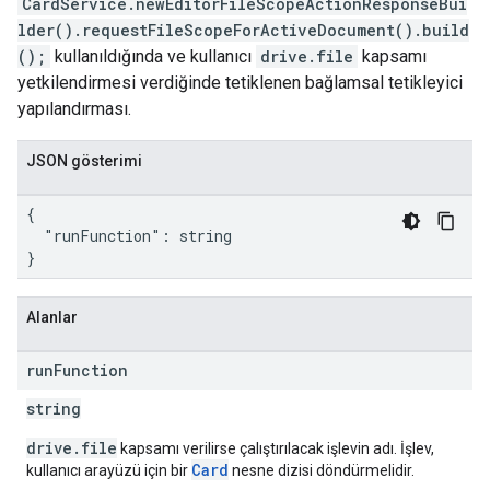
CardService.newEditorFileScopeActionResponseBui
lder().requestFileScopeForActiveDocument().build
();
kullanıldığında ve kullanıcı
drive.file
kapsamı
yetkilendirmesi verdiğinde tetiklenen bağlamsal tetikleyici
yapılandırması.
JSON gösterimi
{

  "runFunction": string

}
Alanlar
run
Function
string
drive
.
file
kapsamı verilirse çalıştırılacak işlevin adı. İşlev,
Card
kullanıcı arayüzü için bir
nesne dizisi döndürmelidir.