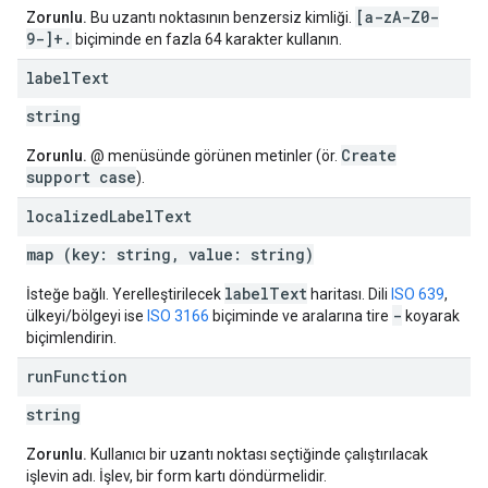
[a-z
A-Z0-
Zorunlu.
Bu uzantı noktasının benzersiz kimliği.
9-]+
.
biçiminde en fazla 64 karakter kullanın.
label
Text
string
Create
Zorunlu.
@ menüsünde görünen metinler (ör.
support case
).
localized
Label
Text
map (key: string, value: string)
label
Text
İsteğe bağlı. Yerelleştirilecek
haritası. Dili
ISO 639
,
-
ülkeyi/bölgeyi ise
ISO 3166
biçiminde ve aralarına tire
koyarak
biçimlendirin.
run
Function
string
Zorunlu.
Kullanıcı bir uzantı noktası seçtiğinde çalıştırılacak
işlevin adı. İşlev, bir form kartı döndürmelidir.