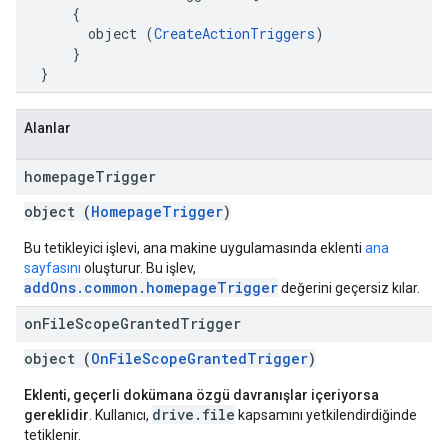
      {

        object (
CreateActionTriggers
)

      }

  }
Alanlar
homepage
Trigger
object (
HomepageTrigger
)
Bu tetikleyici işlevi, ana makine uygulamasında eklenti
ana
sayfasını
oluşturur. Bu işlev,
addOns.common.homepageTrigger
değerini geçersiz kılar.
on
File
Scope
Granted
Trigger
object (
OnFileScopeGrantedTrigger
)
Eklenti, geçerli dokümana özgü davranışlar içeriyorsa
drive.file
gereklidir
. Kullanıcı,
kapsamını yetkilendirdiğinde
tetiklenir.