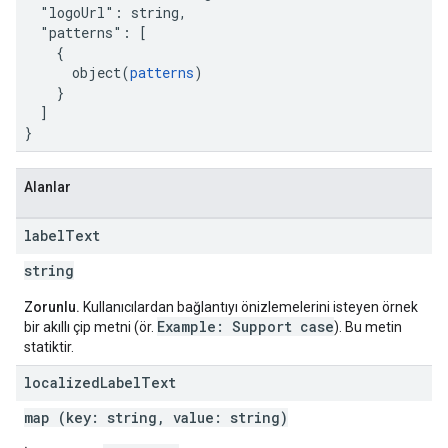
  "logoUrl": string,

  "patterns": [

    {

      object(
patterns
)

    }

  ]

}
Alanlar
label
Text
string
Zorunlu.
Kullanıcılardan bağlantıyı önizlemelerini isteyen örnek
Example: Support case
bir akıllı çip metni (ör.
). Bu metin
statiktir.
localized
Label
Text
map (key: string, value: string)