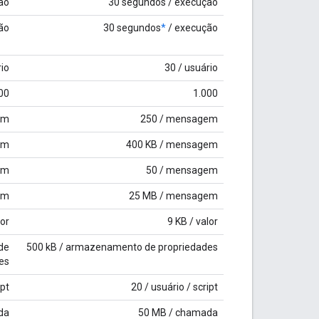
ão
30 segundos / execução
ão
30 segundos
*
/ execução
rio
30 / usuário
00
1.000
em
250 / mensagem
em
400 KB / mensagem
em
50 / mensagem
em
25 MB / mensagem
lor
9 KB / valor
de
500 kB / armazenamento de propriedades
es
ipt
20 / usuário / script
da
50 MB / chamada