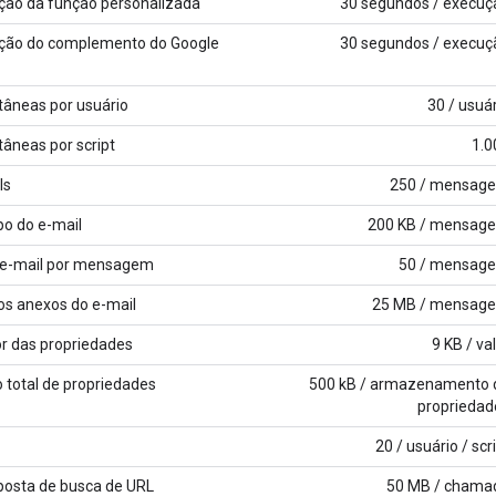
ão da função personalizada
30 segundos / execuç
ção do complemento do Google
30 segundos / execuç
tâneas por usuário
30 / usuá
âneas por script
1.0
ls
250 / mensag
o do e-mail
200 KB / mensag
e e-mail por mensagem
50 / mensag
os anexos do e-mail
25 MB / mensag
r das propriedades
9 KB / va
otal de propriedades
500 kB / armazenamento 
propriedad
20 / usuário / scr
osta de busca de URL
50 MB / chama