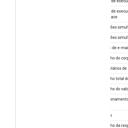
Tempo de execuç
Tempo de execu
Workspace
Execuções simul
Execuções simult
Anexos de e-mai
Tamanho do corp
Destinatários d
Tamanho total d
Tamanho do valo
Armazenamento t
Gatilhos
Tamanho da resp