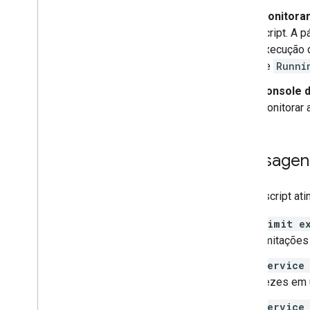
Monitora
script. A 
execução 
de
Runni
Console 
monitorar 
Mensagen
Se um script at
Limit e
limitações
Service
vezes em 
Service