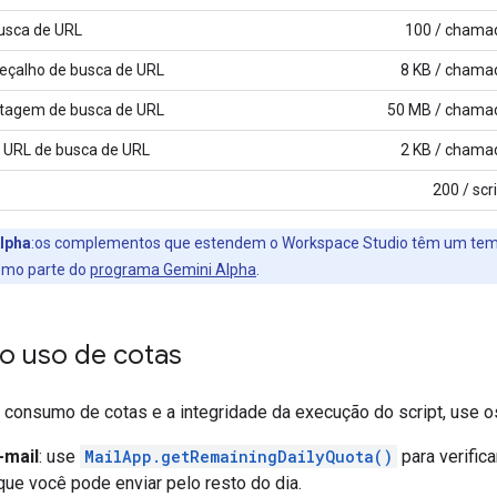
usca de URL
100 / chama
çalho de busca de URL
8 KB / chama
tagem de busca de URL
50 MB / chama
URL de busca de URL
2 KB / chama
200 / scr
lpha
:os complementos que estendem o Workspace Studio têm um temp
como parte do
programa Gemini Alpha
.
 o uso de cotas
o consumo de cotas e a integridade da execução do script, use o
-mail
: use
MailApp.getRemainingDailyQuota()
para verific
que você pode enviar pelo resto do dia.