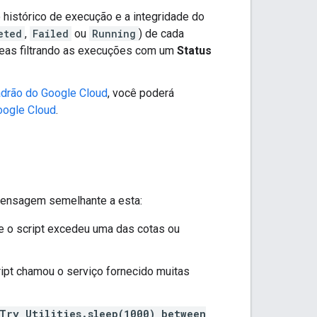
o histórico de execução e a integridade do
eted
,
Failed
ou
Running
) de cada
neas filtrando as execuções com um
Status
adrão do Google Cloud
, você poderá
oogle Cloud
.
 mensagem semelhante a esta:
e o script excedeu uma das cotas ou
ript chamou o serviço fornecido muitas
Try Utilities.sleep(1000) between