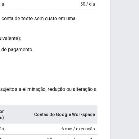
dia
50 / dia
 a conta de teste sem custo em uma
ivalente);
o de pagamento.
 sujeitos a eliminação, redução ou alteração a
or
Contas do Google Workspace
m)
ão
6 min / execução