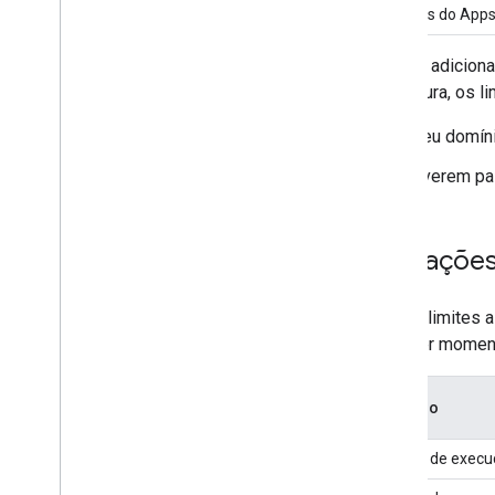
Projetos do Apps
Limites adicion
assinatura, os l
seu domíni
tiverem pa
Limitações
Use os limites a
qualquer moment
Recurso
Tempo de execuç