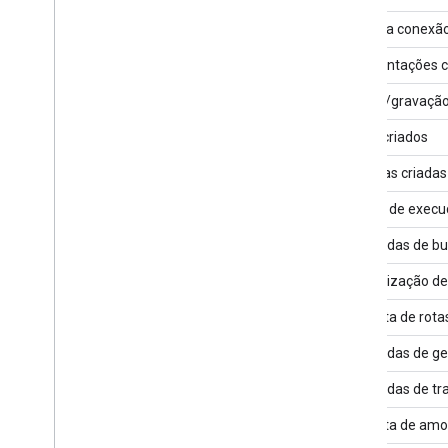
Falha na conexã
Apresentações c
Leitura/gravaçã
Slides criados
Planilhas criadas
Tempo de execuç
Chamadas de bu
Renderização de
Consulta de rot
Chamadas de geo
Chamadas de tr
Consulta de amo