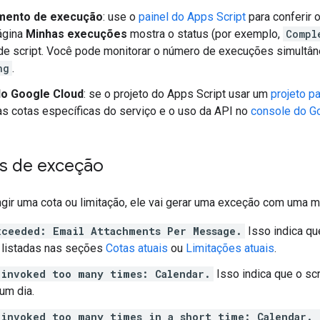
mento de execução
: use o
painel do Apps Script
para conferir 
página
Minhas execuções
mostra o status (por exemplo,
Compl
de script. Você pode monitorar o número de execuções simultâ
ng
.
do Google Cloud
: se o projeto do Apps Script usar um
projeto p
as cotas específicas do serviço e o uso da API no
console do G
s de exceção
ingir uma cota ou limitação, ele vai gerar uma exceção com uma
xceeded: Email Attachments Per Message.
Isso indica qu
 listadas nas seções
Cotas atuais
ou
Limitações atuais
.
 invoked too many times: Calendar.
Isso indica que o sc
um dia.
 invoked too many times in a short time: Calendar. 