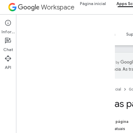
Página inicial
Apps Sc
Workspace
Apps Script
Informações
Visão geral
Guias
Referência
Exemplos
Su
Chat
API
preferência. As t
Visão geral
Página inicial
G
Serviços do Google Workspace
Admin Console
Cotas p
Calendar
Chat
Documentos
Nesta página
Drive
Cotas atuais