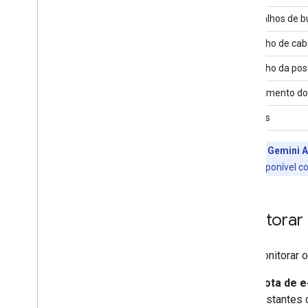
Cabeçalhos de b
Tamanho de cabe
Tamanho da pos
Comprimento do 
Versões
Programa Gemini A
Studio está disponível 
Monitorar
Para monitorar 
Cota de e
restantes 