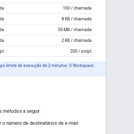
da
100 / chamada
da
8 KB / chamada
da
50 MB / chamada
da
2 KB / chamada
ipt
200 / script
o limite de execução de 2 minutos. O Workspace
s métodos a seguir:
ar o número de destinatários de e-mail