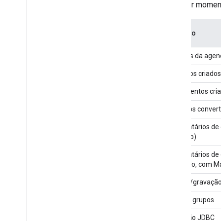
qualquer moment
Execução de script e informações
Recursos do projeto de script
Recurso
Eventos e acionadores de automação
Manifesto
Eventos da agen
Cotas e limites
Contatos criados
Complementos do Google
Documentos cri
Workspace
Serviços
Arquivos convert
Manifesto
Destinatários de
API Add-ons
MailApp)
Destinatários de 
API Apps Script
exemplo, com Ma
v1
Bibliotecas de clientes
Leitura/gravação
Ler nos grupos
Conexão JDBC