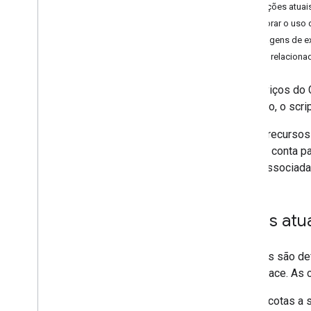
Formulários
Limitações atuai
Gmail
Monitorar o uso 
Planilhas
Mensagens de e
Apresentações
Temas relaciona
Espaço de trabalho
Mais
.
.
.
Os serviços do 
limitação, o scr
Outros serviços do Google
Alguns recursos
Google Analytics
produto conta pa
Google Maps
cotas associada
Google Translate
Vertex AI
You
Tube
Cotas atu
Mais
.
.
.
Serviços de serviços públicos
As cotas são de
Conexões de banco de dados de APIs
Workspace. As co
Usabilidade e otimização de dados
Use as cotas a s
Conteúdo HTML e