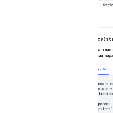
hash
Stri
replace(st
Заменяет глав
состояния, па
Индекс.html
var now = n
var state = 
  'timestam
};

var params =
  'options'