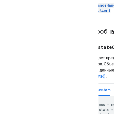
HTML и контент
setChangeHan
Диаграммы
function)
Контент
HTML
Обзор
Подробна
google
.
script
.
history (на
стороне клиента)
google
.
script
.
host (на стороне
клиента)
push(
state
google
.
script
.
run (на стороне
клиента)
Помещает пред
google
.
script
.
url (на стороне
браузера. Объе
клиента)
любые данные,
Html
Service
pushState()
.
Классы
Html
Output
Индекс.html
Html
Output
Meta
Tag
HTML-шаблон
var now = n
Перечисления
var state = 