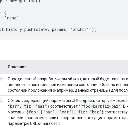
p': now.getTime()

 {

: "none"

pt.history.push(state, params, "anchor1");
Описание
ct
Определенный разработчиком объект, который будет связан с
появляется повторно при изменении состояния. Обычно испол
состоянии приложения (например, данных страницы) для пос
ct
Объект, содержащий параметры URL-адреса, которые можно с
“bar”
,
fiz: “baz”}
"?foo=bar&fiz=baz"
соответствует
. В
{foo: [“bar”
,
“cat”]
,
fiz: “baz”}
массивы:
соответств
значение равно нулю или не определено, текущие параметры U
параметры URL очищаются.