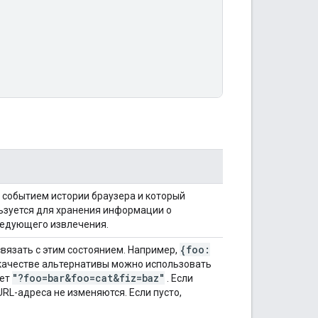
 событием истории браузера и который
ьзуется для хранения информации о
ледующего извлечения.
{foo:
вязать с этим состоянием. Например,
 качестве альтернативы можно использовать
"?foo=bar&foo=cat&fiz=baz"
ует
. Если
RL-адреса не изменяются. Если пусто,