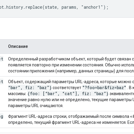
pt.history.replace(state, params, "anchor1");
Описание
ct
Определенный разработчиком объект, который будет связан с
появляется повторно при изменении состояния. Обычно испол
состоянии приложения (например, данных страницы) для пос
ct
Объект, содержащий параметры URL-адреса, которые можно с
“bar”
,
fiz: “baz”}
"?foo=bar&fiz=baz"
соответствует
. В
{foo: [“bar”
,
“cat”]
,
fiz: “baz”}
массивы:
эквивалент
значение равно нулю или не определено, текущие параметры U
параметры URL очищаются.
ng
Фрагмент URL-адреса строки, отображаемый после символа «#
определено, текущий фрагмент URL-адреса не изменяется. Есл