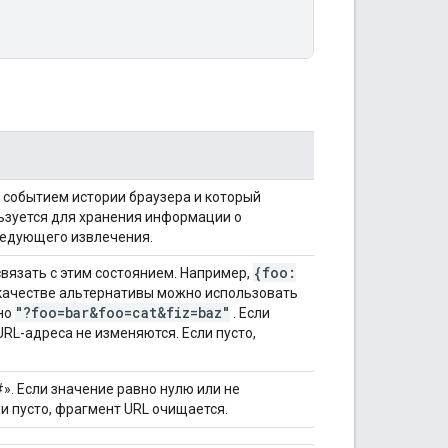
 событием истории браузера и который
ьзуется для хранения информации о
ледующего извлечения.
{foo:
вязать с этим состоянием. Например,
 качестве альтернативы можно использовать
"?foo=bar&foo=cat&fiz=baz"
но
. Если
RL-адреса не изменяются. Если пусто,
». Если значение равно нулю или не
и пусто, фрагмент URL очищается.