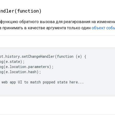
andler(function)
 функцию обратного вызова для реагирования на изменения
 принимать в качестве аргумента только один
объект соб
pt.history.setChangeHandler(function (e) {

og(e.state);

og(e.location.parameters);

og(e.location.hash);

 web app UI to match popped state here...
