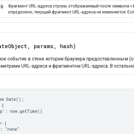
ng
Фрагмент URL-адреса строки, отображаемый после символа «#
определено, текущий фрагмент URL-адреса не изменяется. Есл
ateObject, params, hash)
ное событие в стеке истории браузера предоставленным 
раметрами URL-адреса и фрагментом URL-адреса. В остальн
ew Date();

{

p': now.getTime()

 {

: "none"
