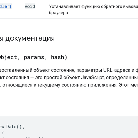
dler(
void
Устанавливает функцию обратного вызова 
браузера.
я документация
Object
,
params
,
hash)
оставленный объект состояния, параметры URL-адреса и ф
кт состояния — это простой объект JavaScript, определен
 относящиеся к текущему состоянию приложения. Этот мето
ew Date();

{
