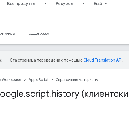
Все продукты
Ресурсы
Ещё
римеры
Поддержка
Эта страница переведена с помощью
Cloud Translation API
.
e Workspace
Apps Script
Справочные материалы
oogle
.
script
.
history (клиентски