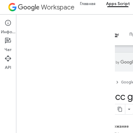
Главная
Apps Script
Workspace
Apps Script
Информация
Обзор
Руководства
Справочные материалы
П
Чат
API
Обзор
Главная
Googl
Сервисы Google Workspace
Класс g
Консоль администратора
Calendar
Чат
Документация
Содержание
Drive