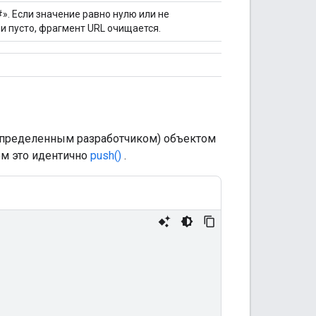
». Если значение равно нулю или не
и пусто, фрагмент URL очищается.
(определенным разработчиком) объектом
ом это идентично
push()
.