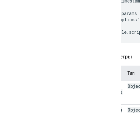
  'timestam
Режим песочницы
};

XFrame
Options
Mode
var params =
Почта
  'options'
Выполнение скрипта и информация
};

google.scri
Ресурсы проекта сценария
Триггеры и события автоматизации
Манифест
Параметры
Квоты и лимиты
Имя
Тип
Дополнения Google Workspace
Сервисы
state
Obje
Манифест
Object
API дополнений
params
Obje
API скриптов приложений
Версия 1
Клиентские библиотеки