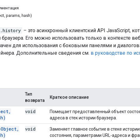
ументация
ct, params, hash)
.history
– это асинхронный клиентский API JavaScript, к
и браузера. Его можно использовать только в контексте 
начен для использования с боковыми панелями и диалогов
ейнера. Дополнительные сведения см.
в руководстве по ис
Тип
Краткое описание
возврата
ject
,
void
Помещает предоставленный объект состоя
h)
адреса в стек истории браузера.
e
Object
,
void
Заменяет главное событие в стеке истори
h)
состояния, параметрами URL-адреса и фра