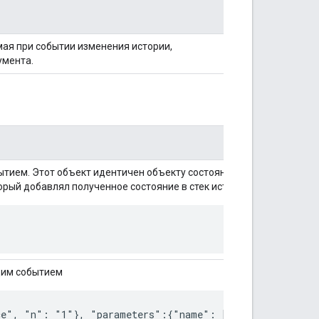
мая при событии изменения истории,
умента.
тием. Этот объект идентичен объекту состояния, который исполь
торый добавлял полученное состояние в стек истории.
щим событием
ce", "n": "1"}, "parameters":{"name": ["alice"], "n": 