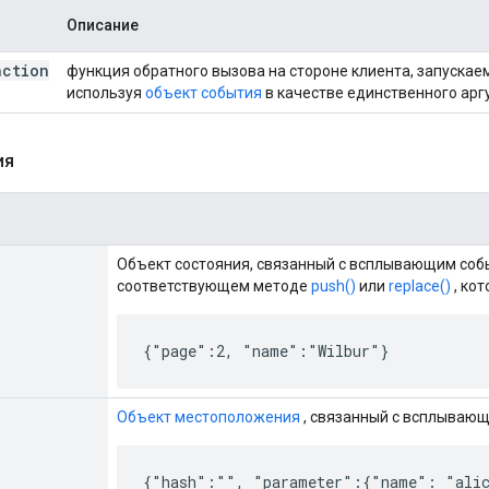
Описание
nction
функция обратного вызова на стороне клиента, запускае
используя
объект события
в качестве единственного арг
ия
Объект состояния, связанный с всплывающим собы
соответствующем методе
push()
или
replace()
, ко
{"page":2, "name":"Wilbur"}
Объект местоположения
, связанный с всплываю
{"hash":"", "parameter":{"name": "ali