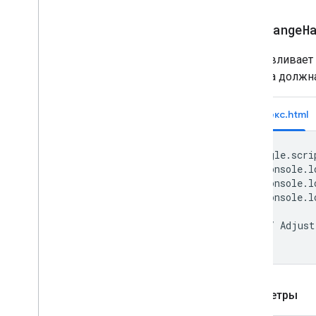
setChangeH
Устанавливает
вызова должна
Индекс.html
google.scri
  console.l
  console.l
  console.l
  // Adjust
});
Параметры