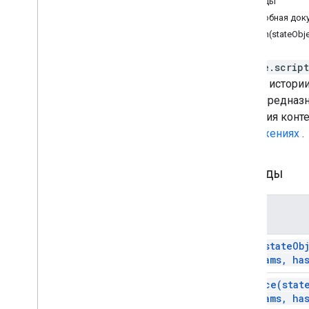
Методы
Формы
Подробная док
Gmail
push(stateObje
Листы
Слайды
google.script
Рабочая среда
стеком истори
Более
.
.
.
Он не предназ
сценария конт
Другие сервисы Google
приложениях
.
Google Analytics
Google Maps
Google Translate
Методы
Vertex AI
You
Tube
Метод
Более
.
.
.
push(
state
Ob
Коммунальные услуги
params
,
has
API и подключение к базе данных
Удобство использования и
replace(
stat
оптимизация данных
params
,
has