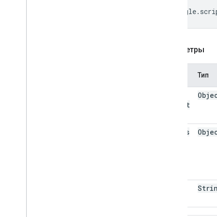
};

google.scri
Параметры
Имя
Тип
state
Obje
Object
params
Obje
hash
Stri