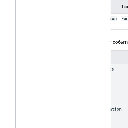
Имя
Тип
function
Fu
Объект событ
Поля
e.state
e.location