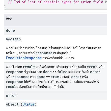
// End of list of possible types for union field 
res
}
ช่อง
done
boolean
ฟิลด์นี้ระบุว่าการเรียกใช้สคริปต์เสร็จสมบูรณ์แล้วหรือไม่ การดำเนินการที่
response
เสร็จสมบูรณ์จะมีฟิลด์
ที่มีข้อมูลซึ่งมี
ExecutionResponse
จากฟังก์ชันที่ดำเนินการ
result
error
ฟิลด์ Union
ผลลัพธ์ของการดำเนินการ ซึ่งอาจเป็น
หรือ
response
done
false
error
ที่ถูกต้อง หาก
==
จะไม่มีการตั้งค่า
response
done
true
error
หรือ
หาก
==
จะตั้งค่า
หรือ
response
ได้เพียงอย่างเดียว บริการบางอย่างอาจไม่แสดงผลลัพธ์
result
ต้องเป็นค่าใดค่าหนึ่งต่อไปนี้เท่านั้น
error
object (
Status
)