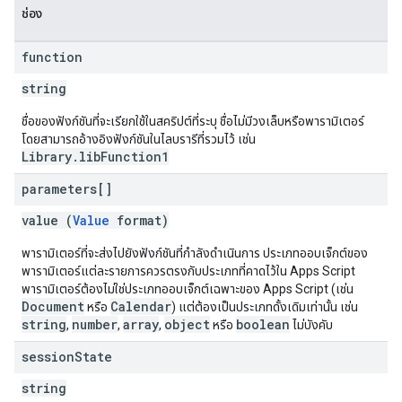
ช่อง
function
string
ชื่อของฟังก์ชันที่จะเรียกใช้ในสคริปต์ที่ระบุ ชื่อไม่มีวงเล็บหรือพารามิเตอร์
โดยสามารถอ้างอิงฟังก์ชันในไลบรารีที่รวมไว้ เช่น
Library.libFunction1
parameters[]
value (
Value
format)
พารามิเตอร์ที่จะส่งไปยังฟังก์ชันที่กำลังดำเนินการ ประเภทออบเจ็กต์ของ
พารามิเตอร์แต่ละรายการควรตรงกับประเภทที่คาดไว้ใน Apps Script
พารามิเตอร์ต้องไม่ใช่ประเภทออบเจ็กต์เฉพาะของ Apps Script (เช่น
Document
Calendar
หรือ
) แต่ต้องเป็นประเภทดั้งเดิมเท่านั้น เช่น
string
number
array
object
boolean
,
,
,
หรือ
ไม่บังคับ
session
State
string