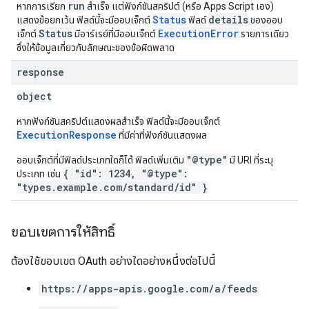
run
หากการเรียก
สำเร็จ แต่ฟังก์ชันสคริปต์ (หรือ Apps Script เอง)
Status
details
แสดงข้อยกเว้น ฟิลด์นี้จะมีออบเจ็กต์
ฟิลด์
ของออบ
Status
ExecutionError
เจ็กต์
มีอาร์เรย์ที่มีออบเจ็กต์
รายการเดียว
ซึ่งให้ข้อมูลเกี่ยวกับลักษณะของข้อผิดพลาด
response
object
หากฟังก์ชันสคริปต์แสดงผลสำเร็จ ฟิลด์นี้จะมีออบเจ็กต์
ExecutionResponse
ที่มีค่าที่ฟังก์ชันแสดงผล
"@type"
ออบเจ็กต์ที่มีฟิลด์ประเภทใดก็ได้ ฟิลด์เพิ่มเติม
มี URI ที่ระบุ
{ "id": 1234, "@type":
ประเภท เช่น
"types.example.com/standard/id" }
ขอบเขตการให้สิทธิ์
ต้องใช้ขอบเขต OAuth อย่างใดอย่างหนึ่งต่อไปนี้
https://apps-apis.google.com/a/feeds