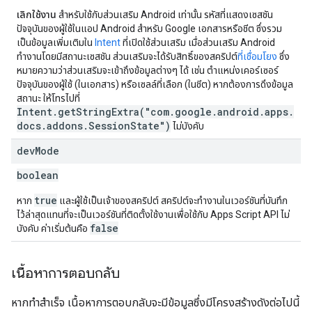
เลิกใช้งาน
สำหรับใช้กับส่วนเสริม Android เท่านั้น รหัสที่แสดงเซสชัน
ปัจจุบันของผู้ใช้ในแอป Android สำหรับ Google เอกสารหรือชีต ซึ่งรวม
เป็นข้อมูลเพิ่มเติมใน
Intent
ที่เปิดใช้ส่วนเสริม เมื่อส่วนเสริม Android
ทำงานโดยมีสถานะเซสชัน ส่วนเสริมจะได้รับสิทธิ์ของสคริปต์
ที่เชื่อมโยง
ซึ่ง
หมายความว่าส่วนเสริมจะเข้าถึงข้อมูลต่างๆ ได้ เช่น ตำแหน่งเคอร์เซอร์
ปัจจุบันของผู้ใช้ (ในเอกสาร) หรือเซลล์ที่เลือก (ในชีต) หากต้องการดึงข้อมูล
สถานะ ให้โทรไปที่
Intent.getStringExtra("com.google.android.apps.
docs.addons.SessionState")
ไม่บังคับ
dev
Mode
boolean
true
หาก
และผู้ใช้เป็นเจ้าของสคริปต์ สคริปต์จะทำงานในเวอร์ชันที่บันทึก
ไว้ล่าสุดแทนที่จะเป็นเวอร์ชันที่ติดตั้งใช้งานเพื่อใช้กับ Apps Script API ไม่
false
บังคับ ค่าเริ่มต้นคือ
เนื้อหาการตอบกลับ
หากทำสำเร็จ เนื้อหาการตอบกลับจะมีข้อมูลซึ่งมีโครงสร้างดังต่อไปนี้