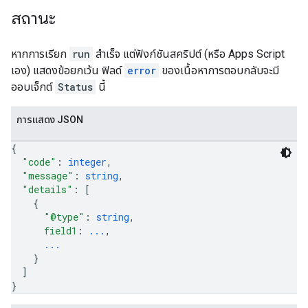
สถานะ
หากการเรียก
run
สำเร็จ แต่ฟังก์ชันสคริปต์ (หรือ Apps Script
เอง) แสดงข้อยกเว้น ฟิลด์
error
ของเนื้อหาการตอบกลับจะมี
ออบเจ็กต์
Status
นี้
การแสดง JSON
{
"code"
: 
integer
,
"message"
: 
string
,
"details"
: 
[
{
"@type"
: 
string
,
field1
: 
...
,
...
}
]
}