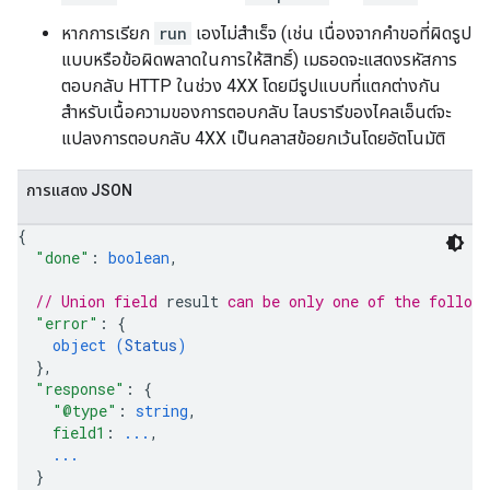
หากการเรียก
run
เองไม่สำเร็จ (เช่น เนื่องจากคำขอที่ผิดรูป
แบบหรือข้อผิดพลาดในการให้สิทธิ์) เมธอดจะแสดงรหัสการ
ตอบกลับ HTTP ในช่วง 4XX โดยมีรูปแบบที่แตกต่างกัน
สำหรับเนื้อความของการตอบกลับ ไลบรารีของไคลเอ็นต์จะ
แปลงการตอบกลับ 4XX เป็นคลาสข้อยกเว้นโดยอัตโนมัติ
การแสดง JSON
{
"done"
: 
boolean
,
// Union field 
result
 can be only one of the follow
"error"
: 
{
object (
Status
)
}
,
"response"
: 
{
"@type"
: 
string
,
field1
: 
...
,
...
}