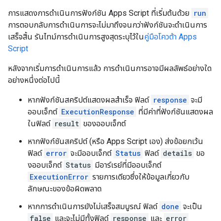
การแสดงการดำเนินการฟังก์ชัน Apps Script ที่เริ่มต้นด้วย
run
การตอบกลับการดำเนินการจะไม่มาถึงจนกว่าฟังก์ชันจะดำเนินการ
เสร็จสิ้น รันไทม์การดำเนินการสูงสุดระบุไว้ใน
คู่มือโควต้า Apps
Script
หลังจากเริ่มการดำเนินการแล้ว การดำเนินการอาจมีผลลัพธ์อย่างใด
อย่างหนึ่งต่อไปนี้
หากฟังก์ชันสคริปต์แสดงผลสำเร็จ ฟิลด์
response
จะมี
ออบเจ็กต์
ExecutionResponse
ที่มีค่าที่ฟังก์ชันแสดงผล
ในฟิลด์
result
ของออบเจ็กต์
หากฟังก์ชันสคริปต์ (หรือ Apps Script เอง) ส่งข้อยกเว้น
ฟิลด์
error
จะมีออบเจ็กต์
Status
ฟิลด์
details
ขอ
งออบเจ็กต์
Status
มีอาร์เรย์ที่มีออบเจ็กต์
ExecutionError
รายการเดียวซึ่งให้ข้อมูลเกี่ยวกับ
ลักษณะของข้อผิดพลาด
หากการดำเนินการยังไม่เสร็จสมบูรณ์ ฟิลด์
done
จะเป็น
false
และจะไม่มีทั้งฟิลด์
response
และ
error