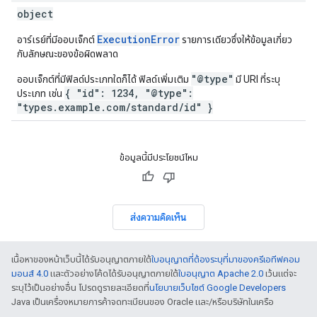
object
ExecutionError
อาร์เรย์ที่มีออบเจ็กต์
รายการเดียวซึ่งให้ข้อมูลเกี่ยว
กับลักษณะของข้อผิดพลาด
"@type"
ออบเจ็กต์ที่มีฟิลด์ประเภทใดก็ได้ ฟิลด์เพิ่มเติม
มี URI ที่ระบุ
{ "id": 1234, "@type":
ประเภท เช่น
"types.example.com/standard/id" }
ข้อมูลนี้มีประโยชน์ไหม
ส่งความคิดเห็น
เนื้อหาของหน้าเว็บนี้ได้รับอนุญาตภายใต้
ใบอนุญาตที่ต้องระบุที่มาของครีเอทีฟคอม
มอนส์ 4.0
และตัวอย่างโค้ดได้รับอนุญาตภายใต้
ใบอนุญาต Apache 2.0
เว้นแต่จะ
ระบุไว้เป็นอย่างอื่น โปรดดูรายละเอียดที่
นโยบายเว็บไซต์ Google Developers
Java เป็นเครื่องหมายการค้าจดทะเบียนของ Oracle และ/หรือบริษัทในเครือ