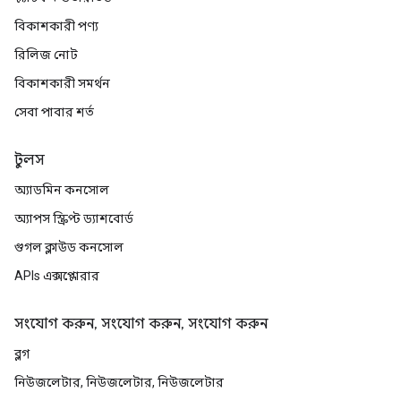
বিকাশকারী পণ্য
রিলিজ নোট
বিকাশকারী সমর্থন
সেবা পাবার শর্ত
টুলস
অ্যাডমিন কনসোল
অ্যাপস স্ক্রিপ্ট ড্যাশবোর্ড
গুগল ক্লাউড কনসোল
APIs এক্সপ্লোরার
সংযোগ করুন, সংযোগ করুন, সংযোগ করুন
ব্লগ
নিউজলেটার, নিউজলেটার, নিউজলেটার