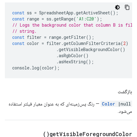
const
ss
=
SpreadsheetApp
.
getActiveSheet
();
const
range
=
ss
.
getRange
(
'A1:C20'
);
// Logs the background color that column B is filt
// string.
const
filter
=
range
.
getFilter
();
const
color
=
filter
.
getColumnFilterCriteria
(
2
)
.
getVisibleBackgroundColor
()
.
asRgbColor
()
.
asHexString
();
console
.
log
(
color
);
بازگشت
|null
Color
— رنگ پس‌زمینه‌ای که به عنوان معیار فیلتر استفاده
می‌شود.
)
get
Visible
Foreground
Color(