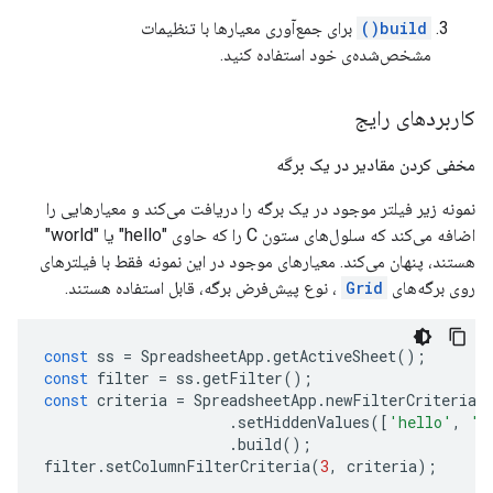
build()
برای جمع‌آوری معیارها با تنظیمات
مشخص‌شده‌ی خود استفاده کنید.
کاربردهای رایج
مخفی کردن مقادیر در یک برگه
نمونه زیر فیلتر موجود در یک برگه را دریافت می‌کند و معیارهایی را
اضافه می‌کند که سلول‌های ستون C را که حاوی "hello" یا "world"
هستند، پنهان می‌کند. معیارهای موجود در این نمونه فقط با فیلترهای
روی برگه‌های
Grid
، نوع پیش‌فرض برگه، قابل استفاده هستند.
const
ss
=
SpreadsheetApp
.
getActiveSheet
();
const
filter
=
ss
.
getFilter
();
const
criteria
=
SpreadsheetApp
.
newFilterCriteria
(
.
setHiddenValues
([
'hello'
,
'w
.
build
();
filter
.
setColumnFilterCriteria
(
3
,
criteria
);