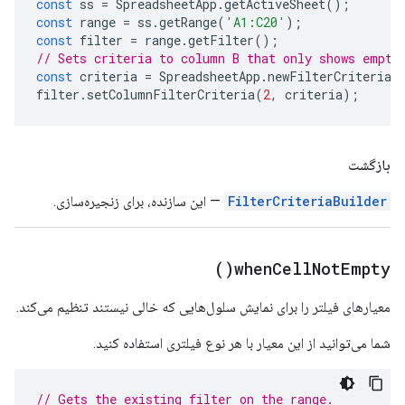
const
ss
=
SpreadsheetApp
.
getActiveSheet
();
const
range
=
ss
.
getRange
(
'A1:C20'
);
const
filter
=
range
.
getFilter
();
// Sets criteria to column B that only shows empty
const
criteria
=
SpreadsheetApp
.
newFilterCriteria
(
filter
.
setColumnFilterCriteria
(
2
,
criteria
);
بازگشت
FilterCriteriaBuilder
— این سازنده، برای زنجیره‌سازی.
)
when
Cell
Not
Empty(
معیارهای فیلتر را برای نمایش سلول‌هایی که خالی نیستند تنظیم می‌کند.
شما می‌توانید از این معیار با هر نوع فیلتری استفاده کنید.
// Gets the existing filter on the range.