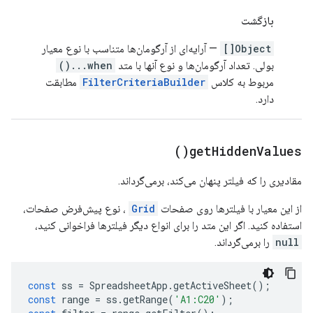
بازگشت
Object[]
— آرایه‌ای از آرگومان‌ها متناسب با نوع معیار
بولی. تعداد آرگومان‌ها و نوع آنها با متد
when...()
مربوط به کلاس
FilterCriteriaBuilder
مطابقت
دارد.
)
get
Hidden
Values(
مقادیری را که فیلتر پنهان می‌کند، برمی‌گرداند.
از این معیار با فیلترها روی صفحات
Grid
، نوع پیش‌فرض صفحات،
استفاده کنید. اگر این متد را برای انواع دیگر فیلترها فراخوانی کنید،
null
را برمی‌گرداند.
const
ss
=
SpreadsheetApp
.
getActiveSheet
();
const
range
=
ss
.
getRange
(
'A1:C20'
);