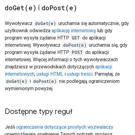
doGet(
e)
i
doPost(
e)
Wywoływacz
doGet(e)
uruchamia się automatycznie, gdy
użytkownik odwiedza
aplikację internetową
lub gdy
program wysyła żądanie HTTP
GET
do aplikacji
internetowej. Wywoływacz
doPost(e)
uruchamia się, gdy
program wysyła żądanie HTTP
POST
do aplikacji
internetowej. Więcej informacji o tych wywoływaczach
znajdziesz w przewodnikach dotyczących
aplikacji
internetowych
,
usługi HTML
i
usługi treści
. Pamiętaj, że
doGet(e)
i
doPost(e)
nie podlegają ograniczeniom
wymienionym powyżej.
Dostępne typy reguł
Jeśli
ograniczenia dotyczące prostych wyzwalaczy
uniemożliwiają spełnienie Twoich potrzeb, możesz