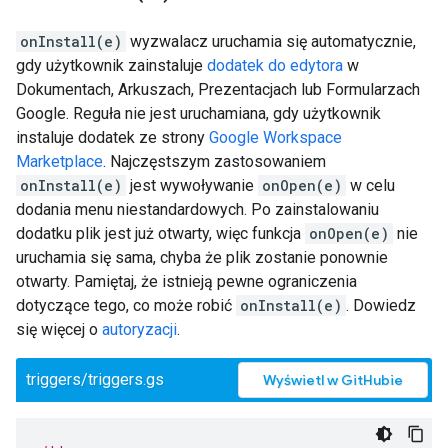
onInstall(e)
wyzwalacz uruchamia się automatycznie,
gdy użytkownik zainstaluje
dodatek do edytora
w
Dokumentach, Arkuszach, Prezentacjach lub Formularzach
Google. Reguła nie jest uruchamiana, gdy użytkownik
instaluje dodatek ze strony
Google Workspace
Marketplace
. Najczęstszym zastosowaniem
onInstall(e)
jest wywoływanie
onOpen(e)
w celu
dodania menu niestandardowych. Po zainstalowaniu
dodatku plik jest już otwarty, więc funkcja
onOpen(e)
nie
uruchamia się sama, chyba że plik zostanie ponownie
otwarty. Pamiętaj, że istnieją pewne ograniczenia
dotyczące tego, co może robić
onInstall(e)
. Dowiedz
się więcej o
autoryzacji
.
triggers/triggers.gs
Wyświetl w GitHubie