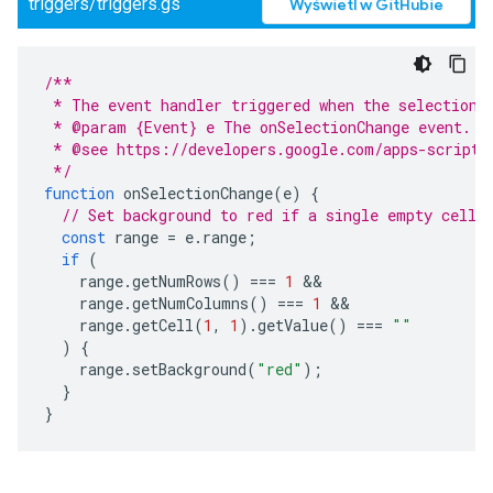
triggers/triggers.gs
Wyświetl w GitHubie
/**
 * The event handler triggered when the selection 
 * @param {Event} e The onSelectionChange event.
 * @see https://developers.google.com/apps-script/
 */
function
onSelectionChange
(
e
)
{
// Set background to red if a single empty cell 
const
range
=
e
.
range
;
if
(
range
.
getNumRows
()
===
1
range
.
getNumColumns
()
===
1
range
.
getCell
(
1
,
1
).
getValue
()
===
""
)
{
range
.
setBackground
(
"red"
);
}
}