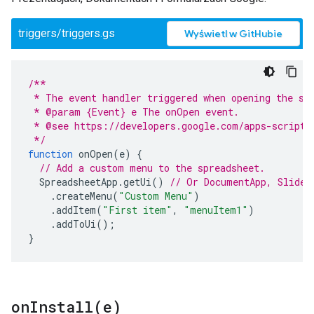
triggers/triggers.gs
Wyświetl w GitHubie
/**
 * The event handler triggered when opening the sp
 * @param {Event} e The onOpen event.
 * @see https://developers.google.com/apps-script/
 */
function
onOpen
(
e
)
{
// Add a custom menu to the spreadsheet.
SpreadsheetApp
.
getUi
()
// Or DocumentApp, Slides
.
createMenu
(
"Custom Menu"
)
.
addItem
(
"First item"
,
"menuItem1"
)
.
addToUi
();
}
onInstall(
e)