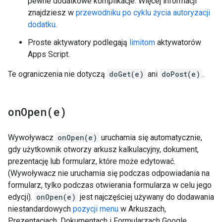
pewne dodatkowe komplikacje. Więcej informacji
znajdziesz w
przewodniku po cyklu życia autoryzacji
dodatku
.
Proste aktywatory podlegają
limitom
aktywatorów
Apps Script.
Te ograniczenia nie dotyczą
doGet(e)
ani
doPost(e)
.
onOpen(
e)
Wywoływacz
onOpen(e)
uruchamia się automatycznie,
gdy użytkownik otworzy arkusz kalkulacyjny, dokument,
prezentację lub formularz, które może edytować.
(Wywoływacz nie uruchamia się podczas odpowiadania na
formularz, tylko podczas otwierania formularza w celu jego
edycji).
onOpen(e)
jest najczęściej używany do dodawania
niestandardowych
pozycji menu
w Arkuszach,
Prezentacjach, Dokumentach i Formularzach Google.