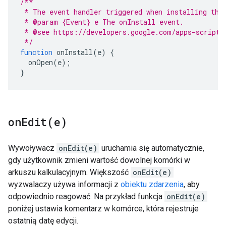
/**
 * The event handler triggered when installing the
 * @param {Event} e The onInstall event.
 * @see https://developers.google.com/apps-script/
 */
function
onInstall
(
e
)
{
onOpen
(
e
);
}
onEdit(
e)
Wywoływacz
onEdit(e)
uruchamia się automatycznie,
gdy użytkownik zmieni wartość dowolnej komórki w
arkuszu kalkulacyjnym. Większość
onEdit(e)
wyzwalaczy używa informacji z
obiektu zdarzenia
, aby
odpowiednio reagować. Na przykład funkcja
onEdit(e)
poniżej ustawia komentarz w komórce, która rejestruje
ostatnią datę edycji.