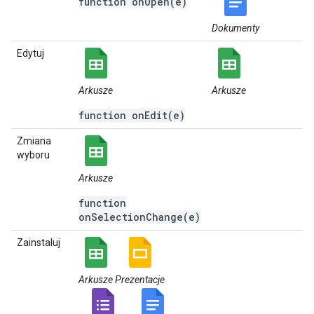
function onOpen(e)
Dokumenty
Edytuj
Arkusze
Arkusze
function onEdit(e)
Zmiana
wyboru
Arkusze
function
onSelectionChange(e)
Zainstaluj
Arkusze
Prezentacje