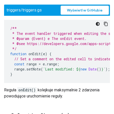
triggers/triggers.gs
Wyświetl w GitHubie
/**
 * The event handler triggered when editing the sp
 * @param {Event} e The onEdit event.
 * @see https://developers.google.com/apps-script/
 */
function
onEdit
(
e
)
{
// Set a comment on the edited cell to indicate 
const
range
=
e
.
range
;
range
.
setNote
(
`Last modified: 
${
new
Date
()
}
`
);
}
Reguła
onEdit()
kolejkuje maksymalnie 2 zdarzenia
powodujące uruchomienie reguły.