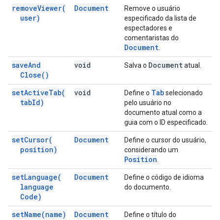
remove
Viewer(
Document
Remove o usuário
user)
especificado da lista de
espectadores e
comentaristas do
Document
.
save
And
void
Document
Salva o
atual.
Close(
)
set
Active
Tab(
void
Tab
Define o
selecionado
tab
Id)
pelo usuário no
documento atual como a
guia com o ID especificado.
set
Cursor(
Document
Define o cursor do usuário,
position)
considerando um
Position
.
set
Language(
Document
Define o código de idioma
language
do documento.
Code)
set
Name(
name)
Document
Define o título do