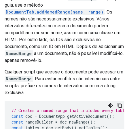
guia, use o método
DocumentTab.addNamedRange(name, range)
. Os
nomes não são necessariamente exclusivos. Vários
intervalos diferentes no mesmo documento podem
compartilhar o mesmo nome, assim como uma classe em
HTML. Por outro lado, os IDs são exclusivos no
documento, como um ID em HTML. Depois de adicionar um
NamedRange
a um documento, não é possível modificá-lo,
apenas removê-lo.
Qualquer script que acesse o documento pode acessar um
NamedRange
. Para evitar conflitos não intencionais entre
scripts, prefixe os nomes de intervalos com uma string
exclusiva.
// Creates a named range that includes every table
const
doc
=
DocumentApp
.
getActiveDocument
();
const
rangeBuilder
=
doc
.
newRange
();
const
tables
=
doc
.
getBody
().
getTables
();