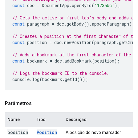
const
doc
=
DocumentApp
.
openById
(
'123abc'
);
// Gets the active or first tab's body and adds a 
const
paragraph
=
doc
.
getBody
().
appendParagraph
(
'M
// Creates a position at the first character of the
const
position
=
doc
.
newPosition
(
paragraph
.
getChil
// Adds a bookmark at the first character of the p
const
bookmark
=
doc
.
addBookmark
(
position
);
// Logs the bookmark ID to the console.
console
.
log
(
bookmark
.
getId
());
Parâmetros
Nome
Tipo
Descrição
position
Position
A posição do novo marcador.