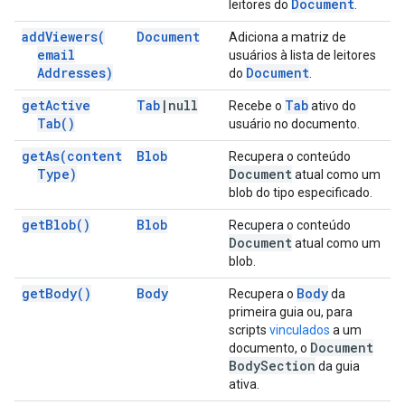
Document
leitores do
.
add
Viewers(
Document
Adiciona a matriz de
email
usuários à lista de leitores
Addresses)
Document
do
.
get
Active
Tab
|
null
Tab
Recebe o
ativo do
Tab(
)
usuário no documento.
get
As(
content
Blob
Recupera o conteúdo
Type)
Document
atual como um
blob do tipo especificado.
get
Blob(
)
Blob
Recupera o conteúdo
Document
atual como um
blob.
get
Body(
)
Body
Body
Recupera o
da
primeira guia ou, para
scripts
vinculados
a um
Document
documento, o
Body
Section
da guia
ativa.