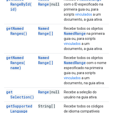
Range
By
Id(
Range
|
null
com o ID especificado na
id)
primeira guia ou, para
scripts
vinculados
a um
documento, a guia ativa.
get
Named
Named
Recebe todos os objetos
Ranges(
)
Range[]
Named
Range
na primeira
guia ou, para scripts
vinculados
a um
documento, a guia ativa.
get
Named
Named
Recebe todos os objetos
Ranges(
Range[]
Named
Range
com o nome
name)
especificado na primeira
guia ou, para scripts
vinculados
a um
documento, na guia ativa.
get
Range
|
null
Recebe a seleção do
Selection(
)
usuário na guia ativa.
get
Supported
String[]
Recebe todos os códigos
Language
de idioma compatíveis