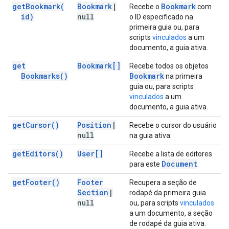
get
Bookmark(
Bookmark
|
Bookmark
Recebe o
com
id)
null
o ID especificado na
primeira guia ou, para
scripts
vinculados
a um
documento, a guia ativa.
get
Bookmark[]
Recebe todos os objetos
Bookmarks(
)
Bookmark
na primeira
guia ou, para scripts
vinculados
a um
documento, a guia ativa.
get
Cursor(
)
Position
|
Recebe o cursor do usuário
null
na guia ativa.
get
Editors(
)
User[]
Recebe a lista de editores
Document
para este
.
get
Footer(
)
Footer
Recupera a seção de
Section
|
rodapé da primeira guia
null
ou, para scripts
vinculados
a um documento, a seção
de rodapé da guia ativa.