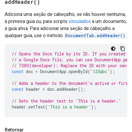
add
Header(
)
Adiciona uma seção de cabeçalho, se não houver nenhuma,
à primeira guia ou, para scripts
vinculados
a um documento,
à guia ativa. Para adicionar uma seção de cabeçalho a
qualquer guia, use o método
DocumentTab.addHeader()
.
// Opens the Docs file by its ID. If you created y
// a Google Docs file, you can use DocumentApp.get
// TODO(developer): Replace the ID with your own.
const
doc
=
DocumentApp
.
openById
(
'123abc'
);
// Adds a header to the document's active or first
const
header
=
doc
.
addHeader
();
// Sets the header text to 'This is a header.'
header
.
setText
(
'This is a header'
);
Retornar