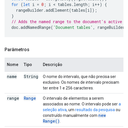
for
(
let
i
=
0
;
i
 < 
tables
.
length
;
i
++
)
{
rangeBuilder
.
addElement
(
tables
[
i
]);
}
// Adds the named range to the document's active t
doc
.
addNamedRange
(
'Document tables'
,
rangeBuilder
.
Parâmetros
Nome
Tipo
Descrição
name
String
O nome do intervalo, que não precisa ser
exclusivo. Os nomes de intervalo precisam
ter entre 1 e 256 caracteres.
range
Range
O intervalo de elementos a serem
associados ao nome. O intervalo pode ser
a
seleção ativa
, um
resultado da pesquisa
ou
new
construído manualmente com
Range(
)
.