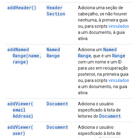
add
Header(
)
Header
Adiciona uma seção de
Section
cabeçalho, se não houver
nenhuma, à primeira guia
ou, para scripts
vinculados
a um documento, à guia
ativa.
add
Named
Named
Named
Adiciona um
Range(
name
,
Range
Range
Range
, que é um
range)
com um nome e um ID
para uso em recuperação
posterior, na primeira guia
ou, para scripts
vinculados
a um documento, na guia
ativa.
add
Viewer(
Document
Adiciona o usuário
email
especificado à lista de
Address)
Document
leitores do
.
add
Viewer(
Document
Adiciona o usuário
user)
especificado à lista de