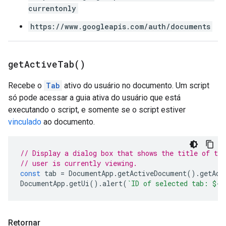
currentonly
https://www.googleapis.com/auth/documents
get
Active
Tab(
)
Recebe o
Tab
ativo do usuário no documento. Um script
só pode acessar a guia ativa do usuário que está
executando o script, e somente se o script estiver
vinculado
ao documento.
// Display a dialog box that shows the title of the
// user is currently viewing.
const
tab
=
DocumentApp
.
getActiveDocument
().
getAct
DocumentApp
.
getUi
().
alert
(
`ID of selected tab: 
${
t
Retornar