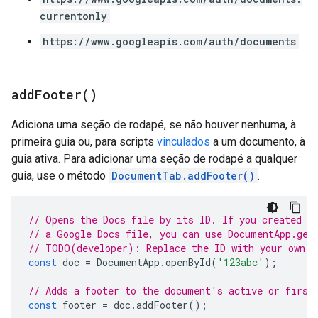
currentonly
https://www.googleapis.com/auth/documents
add
Footer(
)
Adiciona uma seção de rodapé, se não houver nenhuma, à
primeira guia ou, para scripts
vinculados
a um documento, à
guia ativa. Para adicionar uma seção de rodapé a qualquer
guia, use o método
DocumentTab.addFooter()
.
// Opens the Docs file by its ID. If you created y
// a Google Docs file, you can use DocumentApp.get
// TODO(developer): Replace the ID with your own.
const
doc
=
DocumentApp
.
openById
(
'123abc'
);
// Adds a footer to the document's active or first
const
footer
=
doc
.
addFooter
();