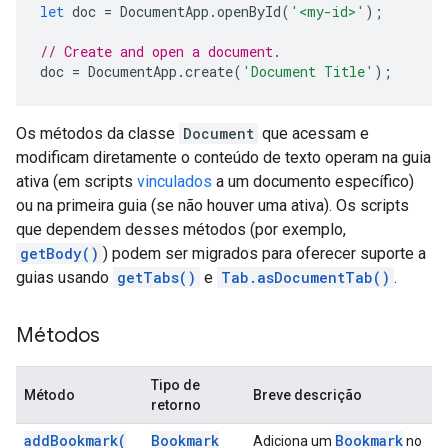
let
doc
=
DocumentApp
.
openById
(
'<my-id>'
);
// Create and open a document.
doc
=
DocumentApp
.
create
(
'Document Title'
);
Os métodos da classe
Document
que acessam e
modificam diretamente o conteúdo de texto operam na guia
ativa (em scripts
vinculados
a um documento específico)
ou na primeira guia (se não houver uma ativa). Os scripts
que dependem desses métodos (por exemplo,
getBody()
) podem ser migrados para oferecer suporte a
guias usando
getTabs()
e
Tab.asDocumentTab()
.
Métodos
Tipo de
Método
Breve descrição
retorno
add
Bookmark(
Bookmark
Bookmark
Adiciona um
no