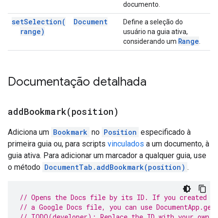
documento.
set
Selection(
Document
Define a seleção do
range)
usuário na guia ativa,
Range
considerando um
.
Documentação detalhada
addBookmark(
position)
Adiciona um
Bookmark
no
Position
especificado à
primeira guia ou, para scripts
vinculados
a um documento, à
guia ativa. Para adicionar um marcador a qualquer guia, use
o método
DocumentTab.addBookmark(position)
.
// Opens the Docs file by its ID. If you created y
// a Google Docs file, you can use DocumentApp.get
// TODO(developer): Replace the ID with your own.