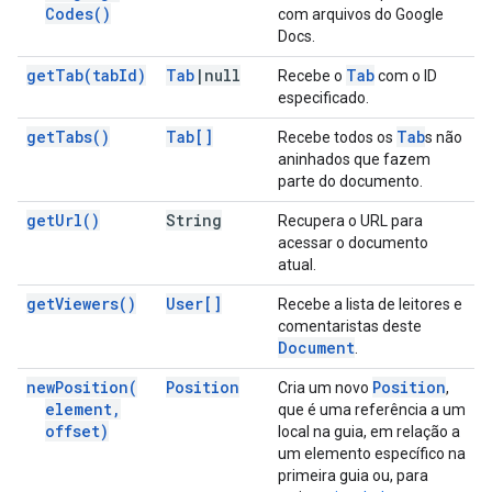
Codes(
)
com arquivos do Google
Docs.
get
Tab(
tab
Id)
Tab
|
null
Tab
Recebe o
com o ID
especificado.
get
Tabs(
)
Tab[]
Tab
Recebe todos os
s não
aninhados que fazem
parte do documento.
get
Url(
)
String
Recupera o URL para
acessar o documento
atual.
get
Viewers(
)
User[]
Recebe a lista de leitores e
comentaristas deste
Document
.
new
Position(
Position
Position
Cria um novo
,
element
,
que é uma referência a um
offset)
local na guia, em relação a
um elemento específico na
primeira guia ou, para