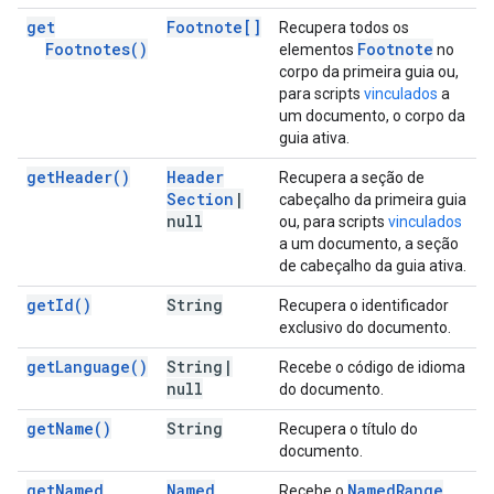
get
Footnote[]
Recupera todos os
Footnotes(
)
Footnote
elementos
no
corpo da primeira guia ou,
para scripts
vinculados
a
um documento, o corpo da
guia ativa.
get
Header(
)
Header
Recupera a seção de
Section
|
cabeçalho da primeira guia
null
ou, para scripts
vinculados
a um documento, a seção
de cabeçalho da guia ativa.
get
Id(
)
String
Recupera o identificador
exclusivo do documento.
get
Language(
)
String
|
Recebe o código de idioma
null
do documento.
get
Name(
)
String
Recupera o título do
documento.
get
Named
Named
Named
Range
Recebe o