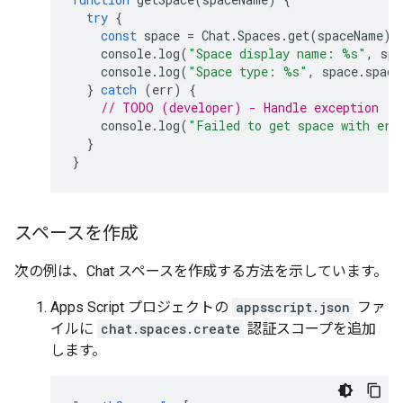
try
{
const
space
=
Chat
.
Spaces
.
get
(
spaceName
);
console
.
log
(
"Space display name: %s"
,
spa
console
.
log
(
"Space type: %s"
,
space
.
space
}
catch
(
err
)
{
// TODO (developer) - Handle exception
console
.
log
(
"Failed to get space with err
}
}
スペースを作成
次の例は、Chat スペースを作成する方法を示しています。
Apps Script プロジェクトの
appsscript.json
ファ
イルに
chat.spaces.create
認証スコープを追加
します。