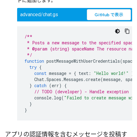
ドに追加します。
advanced/chat.gs
GitHub で表示
/**
 * Posts a new message to the specified space
 * @param {string} spaceName The resource nam
 */
function
postMessageWithUserCredentials
(
space
try
{
const
message
=
{
text
:
"Hello world!"
};
Chat
.
Spaces
.
Messages
.
create
(
message
,
spac
}
catch
(
err
)
{
// TODO (developer) - Handle exception
console
.
log
(
"Failed to create message wit
}
}
アプリの認証情報を含むメッセージを投稿す