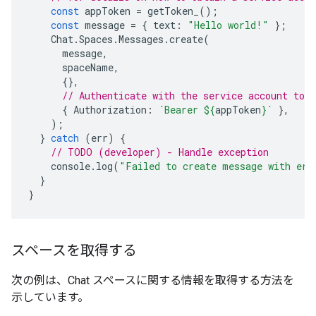
const
appToken
=
getToken_
();
const
message
=
{
text
:
"Hello world!"
};
Chat
.
Spaces
.
Messages
.
create
(
message
,
spaceName
,
{},
// Authenticate with the service account toke
{
Authorization
:
`Bearer 
${
appToken
}
`
},
);
}
catch
(
err
)
{
// TODO (developer) - Handle exception
console
.
log
(
"Failed to create message with err
}
}
スペースを取得する
次の例は、Chat スペースに関する情報を取得する方法を
示しています。