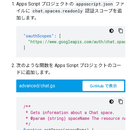
Apps Script プロジェクトの
appsscript.json
ファ
イルに
chat.spaces.readonly
認証スコープを追
加します。
"oauthScopes"
:
[
"https://www.googleapis.com/auth/chat.space
]
次のような関数を Apps Script プロジェクトのコー
ドに追加します。
advanced/chat.gs
GitHub で表示
/**
 * Gets information about a Chat space.
 * @param {string} spaceName The resource nam
 */
function
getSpace
(
spaceName
)
{