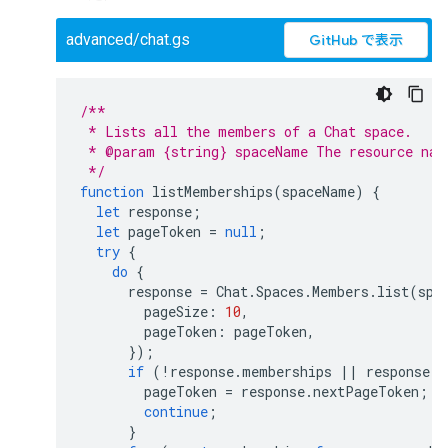
advanced/chat.gs
GitHub で表示
/**
 * Lists all the members of a Chat space.
 * @param {string} spaceName The resource nam
 */
function
listMemberships
(
spaceName
)
{
let
response
;
let
pageToken
=
null
;
try
{
do
{
response
=
Chat
.
Spaces
.
Members
.
list
(
spa
pageSize
:
10
,
pageToken
:
pageToken
,
});
if
(
!
response
.
memberships
||
response
.
m
pageToken
=
response
.
nextPageToken
;
continue
;
}