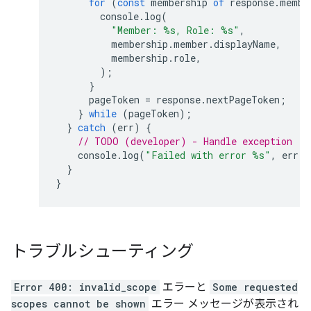
for
(
const
membership
of
response
.
membe
console
.
log
(
"Member: %s, Role: %s"
,
membership
.
member
.
displayName
,
membership
.
role
,
);
}
pageToken
=
response
.
nextPageToken
;
}
while
(
pageToken
);
}
catch
(
err
)
{
// TODO (developer) - Handle exception
console
.
log
(
"Failed with error %s"
,
err
.
m
}
}
トラブルシューティング
Error 400: invalid_scope
エラーと
Some requested
scopes cannot be shown
エラー メッセージが表示され