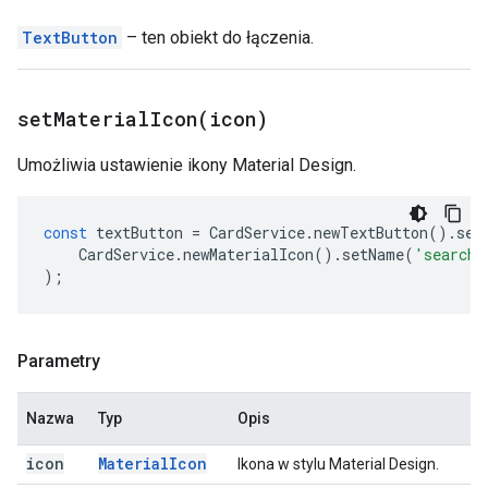
TextButton
– ten obiekt do łączenia.
setMaterialIcon(
icon)
Umożliwia ustawienie ikony Material Design.
const
textButton
=
CardService
.
newTextButton
().
set
CardService
.
newMaterialIcon
().
setName
(
'search'
);
Parametry
Nazwa
Typ
Opis
icon
Material
Icon
Ikona w stylu Material Design.