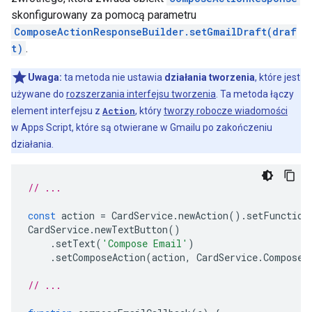
skonfigurowany za pomocą parametru
ComposeActionResponseBuilder.setGmailDraft(draf
t)
.
Uwaga:
ta metoda nie ustawia
działania tworzenia
, które jest
używane do
rozszerzania interfejsu tworzenia
. Ta metoda łączy
element interfejsu z
Action
, który
tworzy robocze wiadomości
w Apps Script, które są otwierane w Gmailu po zakończeniu
działania.
// ...
const
action
=
CardService
.
newAction
().
setFunction
CardService
.
newTextButton
()
.
setText
(
'Compose Email'
)
.
setComposeAction
(
action
,
CardService
.
Composed
// ...