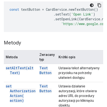
const
textButton
=
CardService
.
newTextButton
()
.
setText
(
'Open Link'
)
.
setOpenLink
(
CardService
.
ne
'https://www.google.com
Metody
Zwracany
Metoda
Krótki opis
typ
set
Alt
Text(
alt
Text
Ustawia tekst alternatywny
Text)
Button
przycisku na potrzeby
ułatwień dostępu.
set
Text
Ustawia działanie
Authorization
Button
autoryzacji, które otwiera
Action(
adres URL do procedury
action)
autoryzacji po kliknięciu
obiektu.