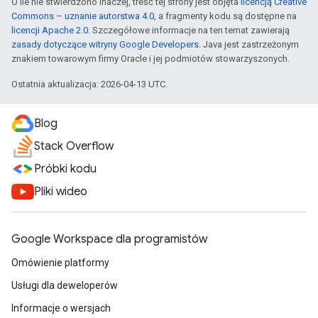
O ile nie stwierdzono inaczej, treść tej strony jest objęta
licencją Creative
Commons – uznanie autorstwa 4.0
, a fragmenty kodu są dostępne na
licencji Apache 2.0
. Szczegółowe informacje na ten temat zawierają
zasady dotyczące witryny Google Developers
. Java jest zastrzeżonym
znakiem towarowym firmy Oracle i jej podmiotów stowarzyszonych.
Ostatnia aktualizacja: 2026-04-13 UTC.
Blog
Stack Overflow
Próbki kodu
Pliki wideo
Google Workspace dla programistów
Omówienie platformy
Usługi dla deweloperów
Informacje o wersjach