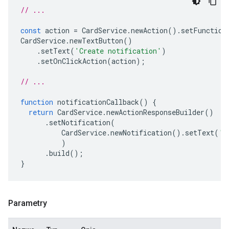
// ...
const
action
=
CardService
.
newAction
().
setFunction
CardService
.
newTextButton
()
.
setText
(
'Create notification'
)
.
setOnClickAction
(
action
);
// ...
function
notificationCallback
()
{
return
CardService
.
newActionResponseBuilder
()
.
setNotification
(
CardService
.
newNotification
().
setText
(
'S
)
.
build
();
}
Parametry