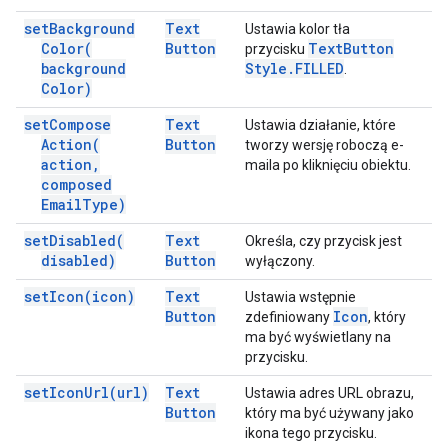
set
Background
Text
Ustawia kolor tła
Color(
Button
Text
Button
przycisku
background
Style
.
FILLED
.
Color)
set
Compose
Text
Ustawia działanie, które
Action(
Button
tworzy wersję roboczą e-
action
,
maila po kliknięciu obiektu.
composed
Email
Type)
set
Disabled(
Text
Określa, czy przycisk jest
disabled)
Button
wyłączony.
set
Icon(
icon)
Text
Ustawia wstępnie
Button
Icon
zdefiniowany
, który
ma być wyświetlany na
przycisku.
set
Icon
Url(
url)
Text
Ustawia adres URL obrazu,
Button
który ma być używany jako
ikona tego przycisku.