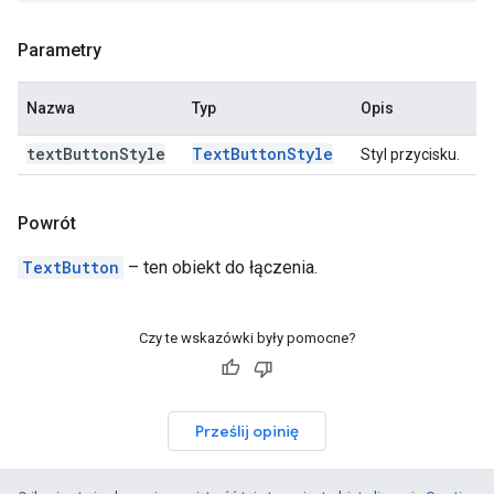
Parametry
Nazwa
Typ
Opis
text
Button
Style
Text
Button
Style
Styl przycisku.
Powrót
TextButton
– ten obiekt do łączenia.
Czy te wskazówki były pomocne?
Prześlij opinię