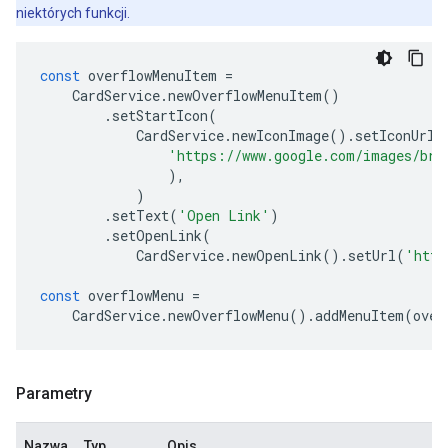
niektórych funkcji.
const
overflowMenuItem
=
CardService
.
newOverflowMenuItem
()
.
setStartIcon
(
CardService
.
newIconImage
().
setIconUrl
(
'https://www.google.com/images/bra
),
)
.
setText
(
'Open Link'
)
.
setOpenLink
(
CardService
.
newOpenLink
().
setUrl
(
'http
const
overflowMenu
=
CardService
.
newOverflowMenu
().
addMenuItem
(
over
Parametry
Nazwa
Typ
Opis