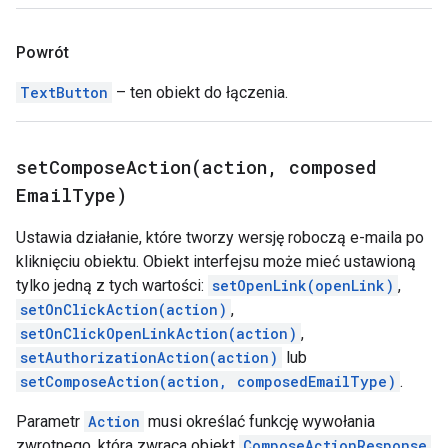
Powrót
TextButton
– ten obiekt do łączenia.
setComposeAction(
action
,
composed
Email
Type)
Ustawia działanie, które tworzy wersję roboczą e-maila po
kliknięciu obiektu. Obiekt interfejsu może mieć ustawioną
tylko jedną z tych wartości:
setOpenLink(openLink)
,
setOnClickAction(action)
,
setOnClickOpenLinkAction(action)
,
setAuthorizationAction(action)
lub
setComposeAction(action, composedEmailType)
.
Parametr
Action
musi określać funkcję wywołania
zwrotnego, która zwraca obiekt
ComposeActionResponse