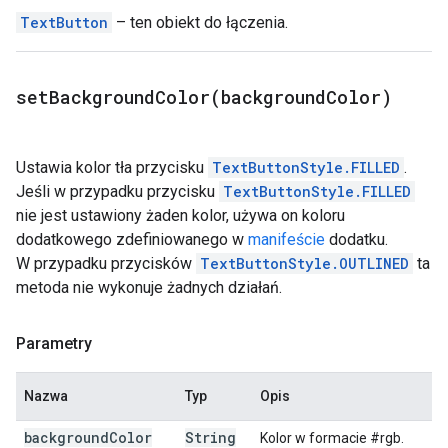
TextButton
– ten obiekt do łączenia.
setBackgroundColor(
background
Color)
Ustawia kolor tła przycisku
TextButtonStyle.FILLED
.
Jeśli w przypadku przycisku
TextButtonStyle.FILLED
nie jest ustawiony żaden kolor, używa on koloru
dodatkowego zdefiniowanego w
manifeście
dodatku.
W przypadku przycisków
TextButtonStyle.OUTLINED
ta
metoda nie wykonuje żadnych działań.
Parametry
Nazwa
Typ
Opis
background
Color
String
Kolor w formacie #rgb.