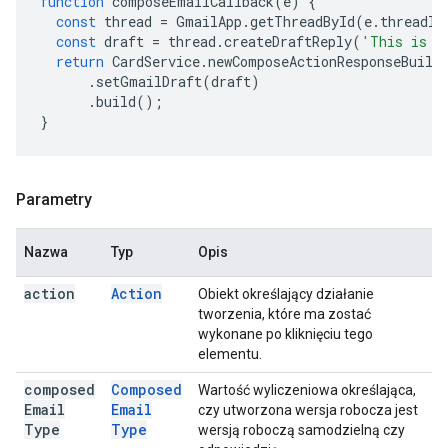
function
composeEmailCallback
(
e
)
{
const
thread
=
GmailApp
.
getThreadById
(
e
.
threadId
const
draft
=
thread
.
createDraftReply
(
'This is a
return
CardService
.
newComposeActionResponseBuild
.
setGmailDraft
(
draft
)
.
build
();
}
Parametry
Nazwa
Typ
Opis
action
Action
Obiekt określający działanie
tworzenia, które ma zostać
wykonane po kliknięciu tego
elementu.
composed
Composed
Wartość wyliczeniowa określająca,
Email
Email
czy utworzona wersja robocza jest
Type
Type
wersją roboczą samodzielną czy