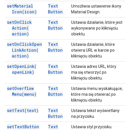
set
Material
Text
Umożliwia ustawienie ikony
Icon(
icon)
Button
Material Design.
set
On
Click
Text
Ustawia działanie, które jest
Action(
Button
wykonywane po kliknięciu
action)
obiektu.
set
On
Click
Open
Text
Ustawia działanie, które
Link
Action(
Button
otwiera URL w karcie po
action)
kliknięciu obiektu.
set
Open
Link(
Text
Ustawia adres URL, który
open
Link)
Button
ma się otworzyć po
kliknięciu obiektu.
set
Overflow
Text
Ustawia menu wyskakujące,
Menu(
menu)
Button
które ma się otwierać po
kliknięciu obiektu.
set
Text(
text)
Text
Ustawia tekst wyświetlany
Button
na przycisku.
set
Text
Button
Text
Ustawia styl przycisku.