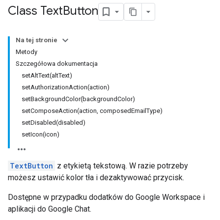
Class Text
Button
Na tej stronie
Metody
Szczegółowa dokumentacja
setAltText(altText)
setAuthorizationAction(action)
setBackgroundColor(backgroundColor)
setComposeAction(action, composedEmailType)
setDisabled(disabled)
setIcon(icon)
TextButton
z etykietą tekstową. W razie potrzeby
możesz ustawić kolor tła i dezaktywować przycisk.
Dostępne w przypadku dodatków do Google Workspace i
aplikacji do Google Chat.