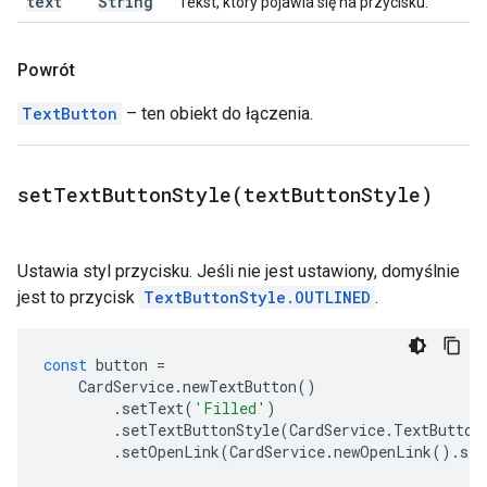
text
String
Tekst, który pojawia się na przycisku.
Powrót
TextButton
– ten obiekt do łączenia.
setTextButtonStyle(
text
Button
Style)
Ustawia styl przycisku. Jeśli nie jest ustawiony, domyślnie
jest to przycisk
TextButtonStyle.OUTLINED
.
const
button
=
CardService
.
newTextButton
()
.
setText
(
'Filled'
)
.
setTextButtonStyle
(
CardService
.
TextButton
.
setOpenLink
(
CardService
.
newOpenLink
().
set