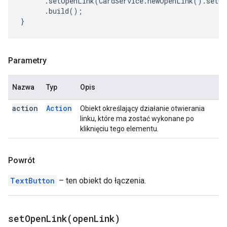
.
setOpenLink
(
CardService
.
newOpenLink
().
setUr
.
build
();
}
Parametry
Nazwa
Typ
Opis
action
Action
Obiekt określający działanie otwierania
linku, które ma zostać wykonane po
kliknięciu tego elementu.
Powrót
TextButton
– ten obiekt do łączenia.
setOpenLink(
open
Link)