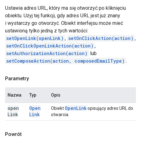
Ustawia adres URL, który ma się otworzyć po kliknięciu
obiektu. Użyj tej funkcji, gdy adres URL jest już znany
i wystarczy go otworzyć. Obiekt interfejsu może mieć
ustawioną tylko jedną z tych wartości:
setOpenLink(openLink)
,
setOnClickAction(action)
,
setOnClickOpenLinkAction(action)
,
setAuthorizationAction(action)
lub
setComposeAction(action, composedEmailType)
.
Parametry
Nazwa
Typ
Opis
open
Open
Open
Link
Obiekt
opisujący adres URL do
Link
Link
otwarcia.
Powrót