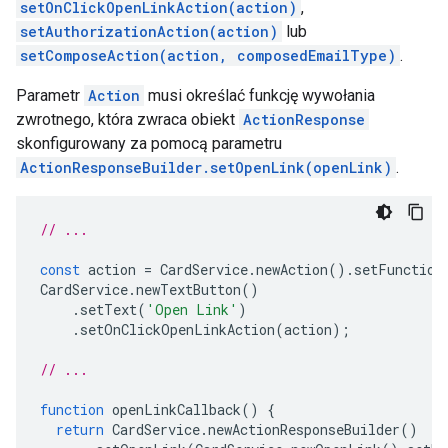
setOnClickOpenLinkAction(action)
,
setAuthorizationAction(action)
lub
setComposeAction(action, composedEmailType)
.
Parametr
Action
musi określać funkcję wywołania
zwrotnego, która zwraca obiekt
ActionResponse
skonfigurowany za pomocą parametru
ActionResponseBuilder.setOpenLink(openLink)
.
// ...
const
action
=
CardService
.
newAction
().
setFunction
CardService
.
newTextButton
()
.
setText
(
'Open Link'
)
.
setOnClickOpenLinkAction
(
action
);
// ...
function
openLinkCallback
()
{
return
CardService
.
newActionResponseBuilder
()