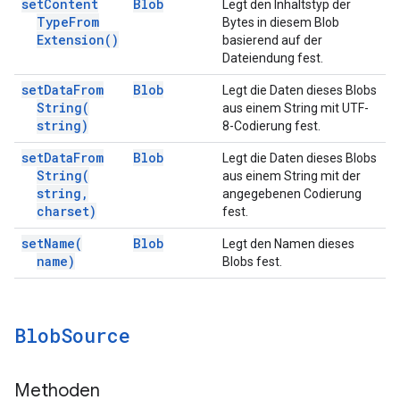
set
Content
Blob
Legt den Inhaltstyp der
Type
From
Bytes in diesem Blob
Extension(
)
basierend auf der
Dateiendung fest.
set
Data
From
Blob
Legt die Daten dieses Blobs
String(
aus einem String mit UTF-
string)
8-Codierung fest.
set
Data
From
Blob
Legt die Daten dieses Blobs
String(
aus einem String mit der
string
,
angegebenen Codierung
charset)
fest.
set
Name(
Blob
Legt den Namen dieses
name)
Blobs fest.
Blob
Source
Methoden