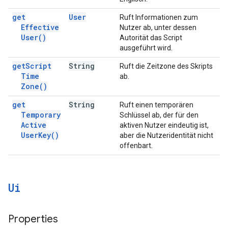
get
User
Ruft Informationen zum
Effective
Nutzer ab, unter dessen
User(
)
Autorität das Script
ausgeführt wird.
get
Script
String
Ruft die Zeitzone des Skripts
Time
ab.
Zone(
)
get
String
Ruft einen temporären
Temporary
Schlüssel ab, der für den
Active
aktiven Nutzer eindeutig ist,
User
Key(
)
aber die Nutzeridentität nicht
offenbart.
Ui
Properties