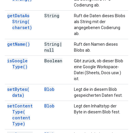
Codierung ab.
get
Data
As
String
Ruft die Daten dieses Blobs
String(
als String mit der
charset)
angegebenen Codierung
ab.
get
Name(
)
String
|
Ruft den Namen dieses
null
Blobs ab.
is
Google
Boolean
Gibt zurück, ob dieser Blob
Type(
)
eine Google Workspace-
Datei (Sheets, Docs usw.)
ist.
set
Bytes(
Blob
Legt die in diesem Blob
data)
gespeicherten Daten fest.
set
Content
Blob
Legt den Inhaltstyp der
Type(
Byte in diesem Blob fest.
content
Type)