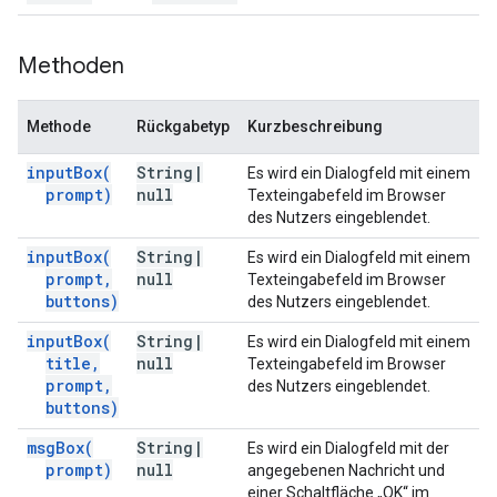
Methoden
Methode
Rückgabetyp
Kurzbeschreibung
input
Box(
String
|
Es wird ein Dialogfeld mit einem
prompt)
null
Texteingabefeld im Browser
des Nutzers eingeblendet.
input
Box(
String
|
Es wird ein Dialogfeld mit einem
prompt
,
null
Texteingabefeld im Browser
buttons)
des Nutzers eingeblendet.
input
Box(
String
|
Es wird ein Dialogfeld mit einem
title
,
null
Texteingabefeld im Browser
prompt
,
des Nutzers eingeblendet.
buttons)
msg
Box(
String
|
Es wird ein Dialogfeld mit der
prompt)
null
angegebenen Nachricht und
einer Schaltfläche „OK“ im