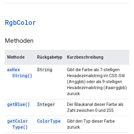
Rgb
Color
Methoden
Methode
Rückgabetyp
Kurzbeschreibung
as
Hex
String
Gibt die Farbe als 7-stelligen
String(
)
Hexadezimalstring im CSS-Stil
(#rrggbb) oder als 9-stelligen
Hexadezimalstring (#aarrggbb)
zurück.
get
Blue(
)
Integer
Der Blaukanal dieser Farbe als
Zahl zwischen 0 und 255.
get
Color
Color
Type
Gibt den Typ dieser Farbe
Type(
)
zurück.