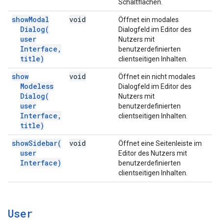
Schaltflächen.
show
Modal
void
Öffnet ein modales
Dialog(
Dialogfeld im Editor des
user
Nutzers mit
Interface
,
benutzerdefinierten
title)
clientseitigen Inhalten.
show
void
Öffnet ein nicht modales
Modeless
Dialogfeld im Editor des
Dialog(
Nutzers mit
user
benutzerdefinierten
Interface
,
clientseitigen Inhalten.
title)
show
Sidebar(
void
Öffnet eine Seitenleiste im
user
Editor des Nutzers mit
Interface)
benutzerdefinierten
clientseitigen Inhalten.
User