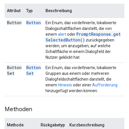
Attribut
Typ
Beschreibung
Button
Button
Ein Enum, das vordefinierte, lokalisierte
Dialogschaltflächen darstellt, die von
Prompt
Response
.
get
einem
alert
oder
Selected
Button(
)
zurückgegeben
werden, um anzugeben, auf welche
Schaltfläche in einem Dialogfeld der
Nutzer geklickt hat.
Button
Button
Ein Enum, das vordefinierte, lokalisierte
Set
Set
Gruppen aus einem oder mehreren
Dialogfeldschaltflächen darstellt, die
einem
Hinweis
oder einer
Aufforderung
hinzugefügt werden können.
Methoden
Methode
Rückgabetyp
Kurzbeschreibung