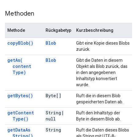
Methoden
Methode
Rückgabetyp
Kurzbeschreibung
copy
Blob(
)
Blob
Gibt eine Kopie dieses Blobs
zurück.
get
As(
Blob
Gibt die Daten in diesem
content
Objekt als Blob zurück, das
Type)
in den angegebenen
Inhaltstyp konvertiert
wurde.
get
Bytes(
)
Byte[]
Ruft die in diesem Blob
gespeicherten Daten ab.
get
Content
String
|
Ruft den Inhaltstyp der
Type(
)
null
Byte in diesem Blob ab.
get
Data
As
String
Ruft die Daten dieses Blobs
String(
)
als String mit UTF-8-