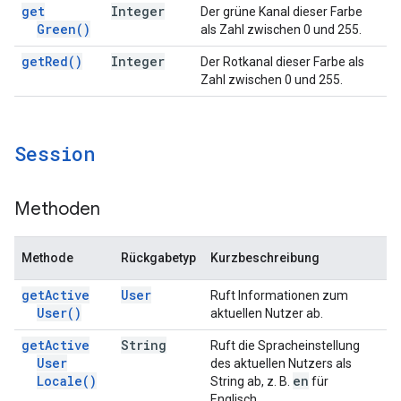
get
Integer
Der grüne Kanal dieser Farbe
Green(
)
als Zahl zwischen 0 und 255.
get
Red(
)
Integer
Der Rotkanal dieser Farbe als
Zahl zwischen 0 und 255.
Session
Methoden
Methode
Rückgabetyp
Kurzbeschreibung
get
Active
User
Ruft Informationen zum
User(
)
aktuellen Nutzer ab.
get
Active
String
Ruft die Spracheinstellung
User
des aktuellen Nutzers als
Locale(
)
en
String ab, z. B.
für
Englisch.