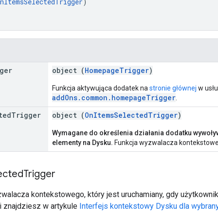
nItemsSelectedTrigger
)

ger
object (
HomepageTrigger
)
Funkcja aktywująca dodatek na
stronie głównej
w usłu
addOns.common.homepageTrigger
.
ted
Trigger
object (
OnItemsSelectedTrigger
)
Wymagane do określenia działania dodatku wywoływ
elementy na Dysku.
Funkcja wyzwalacza kontekstowe
ected
Trigger
zwalacza kontekstowego, który jest uruchamiany, gdy użytkownik 
i znajdziesz w artykule
Interfejs kontekstowy Dysku dla wybra