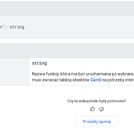
n": string

string
Nazwa funkcji, która ma być uruchamiana po wybraniu
Card
musi zwracać tablicę obiektów
na potrzeby inter
Czy te wskazówki były pomocne?
Prześlij opinię