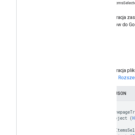
Formularze
OnItemsSelect
Gmail
Arkusze
Konfiguracja zas
Prezentacje
dodatków do Go
Obszar roboczy
Dysk.
Więcej
.
.
.
Inne usługi Google
Dysk
Google Analytics
Google Maps
Konfiguracja pl
Google Translate
artykule
Rozsze
Vertex AI
You
Tube
Zapis JSON
Więcej
.
.
.
{

Usługi użyteczności publicznej
  "homepageTr
Interfejs &&; połączenie bazy danych
    object (
H
  },

Użyteczność danych i optymalizacja
  "onItemsSel
HTML & treść