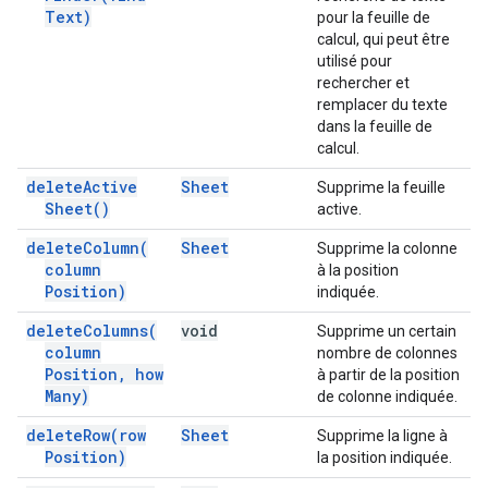
Text)
pour la feuille de
calcul, qui peut être
utilisé pour
rechercher et
remplacer du texte
dans la feuille de
calcul.
delete
Active
Sheet
Supprime la feuille
Sheet(
)
active.
delete
Column(
Sheet
Supprime la colonne
column
à la position
Position)
indiquée.
delete
Columns(
void
Supprime un certain
column
nombre de colonnes
Position
,
how
à partir de la position
Many)
de colonne indiquée.
delete
Row(
row
Sheet
Supprime la ligne à
Position)
la position indiquée.