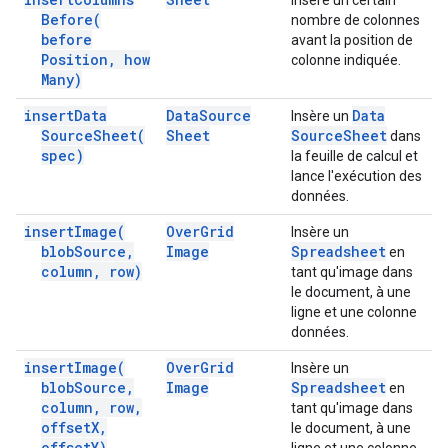
Insère un certain
Before(
nombre de colonnes
before
avant la position de
Position
,
how
colonne indiquée.
Many)
insert
Data
Data
Source
Data
Insère un
Source
Sheet(
Sheet
Source
Sheet
dans
spec)
la feuille de calcul et
lance l'exécution des
données.
insert
Image(
Over
Grid
Insère un
blob
Source
,
Image
Spreadsheet
en
column
,
row)
tant qu'image dans
le document, à une
ligne et une colonne
données.
insert
Image(
Over
Grid
Insère un
blob
Source
,
Image
Spreadsheet
en
column
,
row
,
tant qu'image dans
offset
X
,
le document, à une
offset
Y)