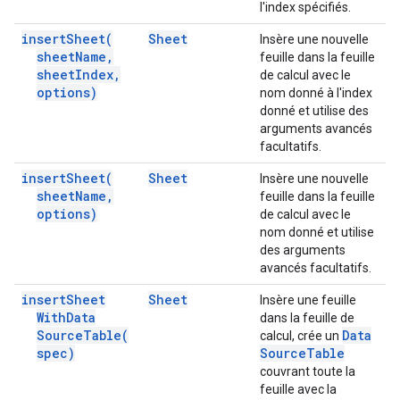
l'index spécifiés.
insert
Sheet(
Sheet
Insère une nouvelle
sheet
Name
,
feuille dans la feuille
sheet
Index
,
de calcul avec le
options)
nom donné à l'index
donné et utilise des
arguments avancés
facultatifs.
insert
Sheet(
Sheet
Insère une nouvelle
sheet
Name
,
feuille dans la feuille
options)
de calcul avec le
nom donné et utilise
des arguments
avancés facultatifs.
insert
Sheet
Sheet
Insère une feuille
With
Data
dans la feuille de
Source
Table(
Data
calcul, crée un
spec)
Source
Table
couvrant toute la
feuille avec la