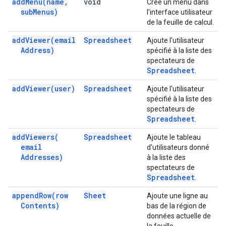
add
Menu(
name
,
void
Crée un menu dans
sub
Menus)
l'interface utilisateur
de la feuille de calcul.
add
Viewer(
email
Spreadsheet
Ajoute l'utilisateur
Address)
spécifié à la liste des
spectateurs de
Spreadsheet
.
add
Viewer(
user)
Spreadsheet
Ajoute l'utilisateur
spécifié à la liste des
spectateurs de
Spreadsheet
.
add
Viewers(
Spreadsheet
Ajoute le tableau
email
d'utilisateurs donné
Addresses)
à la liste des
spectateurs de
Spreadsheet
.
append
Row(
row
Sheet
Ajoute une ligne au
Contents)
bas de la région de
données actuelle de