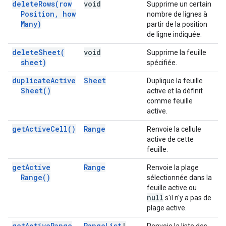
delete
Rows(
row
void
Supprime un certain
Position
,
how
nombre de lignes à
Many)
partir de la position
de ligne indiquée.
delete
Sheet(
void
Supprime la feuille
sheet)
spécifiée.
duplicate
Active
Sheet
Duplique la feuille
Sheet(
)
active et la définit
comme feuille
active.
get
Active
Cell(
)
Range
Renvoie la cellule
active de cette
feuille.
get
Active
Range
Renvoie la plage
Range(
)
sélectionnée dans la
feuille active ou
null
s'il n'y a pas de
plage active.
get
Active
Range
Range
List
|