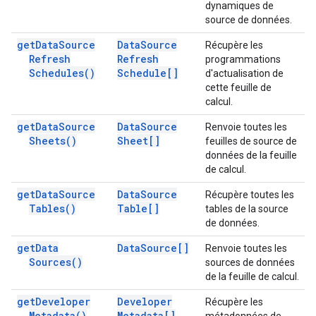
dynamiques de
source de données.
get
Data
Source
Data
Source
Récupère les
Refresh
Refresh
programmations
Schedules(
)
Schedule[]
d'actualisation de
cette feuille de
calcul.
get
Data
Source
Data
Source
Renvoie toutes les
Sheets(
)
Sheet[]
feuilles de source de
données de la feuille
de calcul.
get
Data
Source
Data
Source
Récupère toutes les
Tables(
)
Table[]
tables de la source
de données.
get
Data
Data
Source[]
Renvoie toutes les
Sources(
)
sources de données
de la feuille de calcul.
get
Developer
Developer
Récupère les
Metadata(
)
Metadata[]