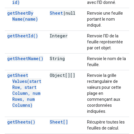
id)
avec l'ID donné.
get
Sheet
By
Sheet
|
null
Renvoie une feuille
Name(
name)
portant le nom
indiqué.
get
Sheet
Id(
)
Integer
Renvoie l'ID de la
feuille représentée
par cet objet.
get
Sheet
Name(
)
String
Renvoie le nom de la
feuille.
get
Sheet
Object[][]
Renvoie la grille
Values(
start
rectangulaire de
Row
,
start
valeurs pour cette
Column
,
num
plage en
Rows
,
num
commençant aux
Columns)
coordonnées
indiquées.
get
Sheets(
)
Sheet[]
Récupère toutes les
feuilles de calcul.