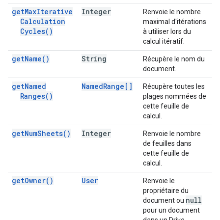
get
Max
Iterative
Integer
Renvoie le nombre
Calculation
maximal d'itérations
Cycles(
)
à utiliser lors du
calcul itératif.
get
Name(
)
String
Récupère le nom du
document.
get
Named
Named
Range[]
Récupère toutes les
Ranges(
)
plages nommées de
cette feuille de
calcul.
get
Num
Sheets(
)
Integer
Renvoie le nombre
de feuilles dans
cette feuille de
calcul.
get
Owner(
)
User
Renvoie le
propriétaire du
null
document ou
pour un document