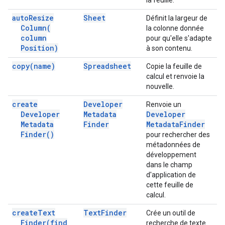
la feuille.
auto
Resize
Sheet
Définit la largeur de
Column(
la colonne donnée
column
pour qu'elle s'adapte
Position)
à son contenu.
copy(
name)
Spreadsheet
Copie la feuille de
calcul et renvoie la
nouvelle.
create
Developer
Renvoie un
Developer
Metadata
Developer
Metadata
Finder
Metadata
Finder
Finder(
)
pour rechercher des
métadonnées de
développement
dans le champ
d'application de
cette feuille de
calcul.
create
Text
Text
Finder
Crée un outil de
Finder(
find
recherche de texte