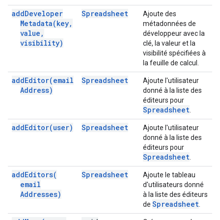
add
Developer
Spreadsheet
Ajoute des
Metadata(
key
,
métadonnées de
value
,
développeur avec la
visibility)
clé, la valeur et la
visibilité spécifiées à
la feuille de calcul.
add
Editor(
email
Spreadsheet
Ajoute l'utilisateur
Address)
donné à la liste des
éditeurs pour
Spreadsheet
.
add
Editor(
user)
Spreadsheet
Ajoute l'utilisateur
donné à la liste des
éditeurs pour
Spreadsheet
.
add
Editors(
Spreadsheet
Ajoute le tableau
email
d'utilisateurs donné
Addresses)
à la liste des éditeurs
Spreadsheet
de
.