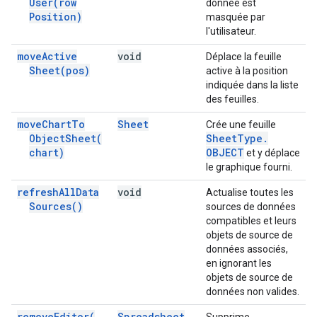
User(
row
donnée est
Position)
masquée par
l'utilisateur.
move
Active
void
Déplace la feuille
Sheet(
pos)
active à la position
indiquée dans la liste
des feuilles.
move
Chart
To
Sheet
Crée une feuille
Object
Sheet(
Sheet
Type
.
chart)
OBJECT
et y déplace
le graphique fourni.
refresh
All
Data
void
Actualise toutes les
Sources(
)
sources de données
compatibles et leurs
objets de source de
données associés,
en ignorant les
objets de source de
données non valides.
remove
Editor(
Spreadsheet