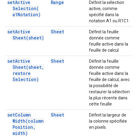
set
Active
Range
Définit la sélection
Selection(
active, comme
a1Notation)
spécifié dans la
notation A1 ou R1C1.
set
Active
Sheet
Définit la feuille
Sheet(
sheet)
donnée comme
feuille active dans la
feuille de calcul.
set
Active
Sheet
Définit la feuille
Sheet(
sheet
,
donnée comme
restore
feuille active dans la
Selection)
feuille de calcul, avec
la possibilité de
restaurer la sélection
la plus récente dans
cette feuille.
set
Column
Sheet
Définit la largeur de
Width(
column
la colonne spécifiée
Position
,
en pixels.
width)