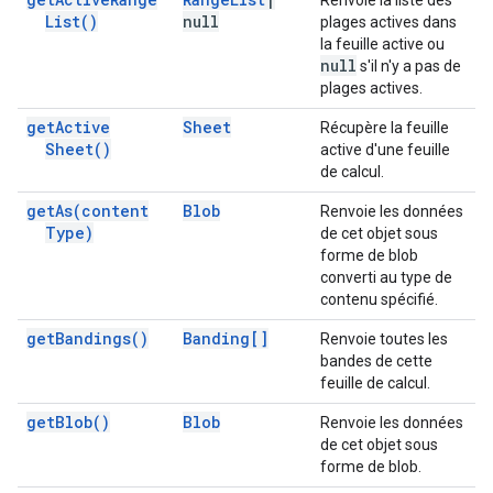
Renvoie la liste des
List(
)
null
plages actives dans
la feuille active ou
null
s'il n'y a pas de
plages actives.
get
Active
Sheet
Récupère la feuille
Sheet(
)
active d'une feuille
de calcul.
get
As(
content
Blob
Renvoie les données
Type)
de cet objet sous
forme de blob
converti au type de
contenu spécifié.
get
Bandings(
)
Banding[]
Renvoie toutes les
bandes de cette
feuille de calcul.
get
Blob(
)
Blob
Renvoie les données
de cet objet sous
forme de blob.