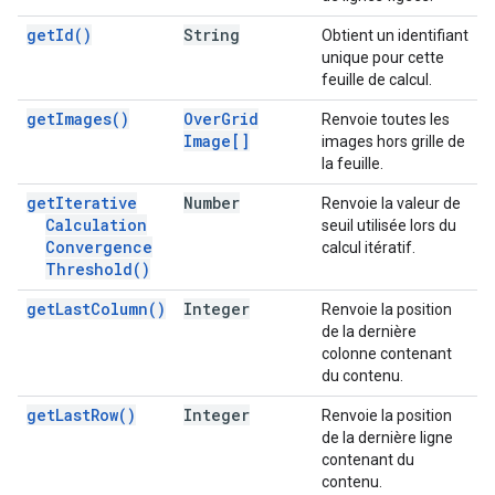
get
Id(
)
String
Obtient un identifiant
unique pour cette
feuille de calcul.
get
Images(
)
Over
Grid
Renvoie toutes les
Image[]
images hors grille de
la feuille.
get
Iterative
Number
Renvoie la valeur de
Calculation
seuil utilisée lors du
Convergence
calcul itératif.
Threshold(
)
get
Last
Column(
)
Integer
Renvoie la position
de la dernière
colonne contenant
du contenu.
get
Last
Row(
)
Integer
Renvoie la position
de la dernière ligne
contenant du
contenu.