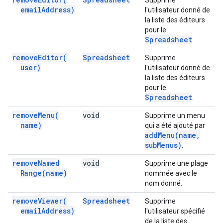
Supprime
email
Address)
l'utilisateur donné de
la liste des éditeurs
pour le
Spreadsheet
.
remove
Editor(
Spreadsheet
Supprime
user)
l'utilisateur donné de
la liste des éditeurs
pour le
Spreadsheet
.
remove
Menu(
void
Supprime un menu
name)
qui a été ajouté par
add
Menu(
name
,
sub
Menus)
.
remove
Named
void
Supprime une plage
Range(
name)
nommée avec le
nom donné.
remove
Viewer(
Spreadsheet
Supprime
email
Address)
l'utilisateur spécifié
de la liste des