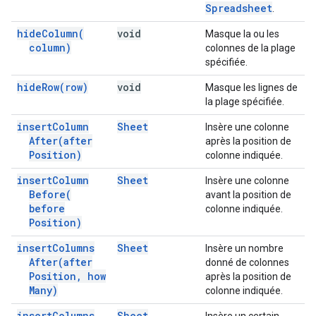
Spreadsheet
.
hide
Column(
void
Masque la ou les
column)
colonnes de la plage
spécifiée.
hide
Row(
row)
void
Masque les lignes de
la plage spécifiée.
insert
Column
Sheet
Insère une colonne
After(
after
après la position de
Position)
colonne indiquée.
insert
Column
Sheet
Insère une colonne
Before(
avant la position de
before
colonne indiquée.
Position)
insert
Columns
Sheet
Insère un nombre
After(
after
donné de colonnes
Position
,
how
après la position de
Many)
colonne indiquée.
insert
Columns
Sheet