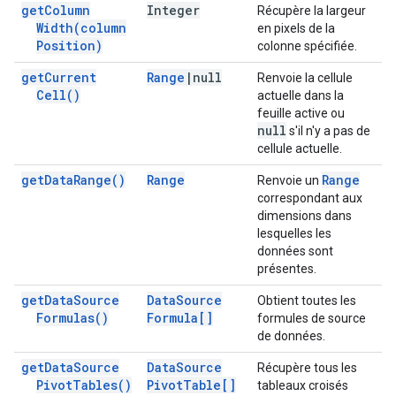
get
Column
Integer
Récupère la largeur
Width(
column
en pixels de la
Position)
colonne spécifiée.
get
Current
Range
|
null
Renvoie la cellule
Cell(
)
actuelle dans la
feuille active ou
null
s'il n'y a pas de
cellule actuelle.
get
Data
Range(
)
Range
Range
Renvoie un
correspondant aux
dimensions dans
lesquelles les
données sont
présentes.
get
Data
Source
Data
Source
Obtient toutes les
Formulas(
)
Formula[]
formules de source
de données.
get
Data
Source
Data
Source
Récupère tous les
Pivot
Tables(
)
Pivot
Table[]
tableaux croisés