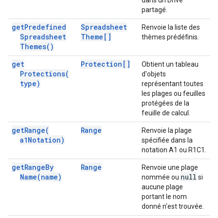
dans un Drive
partagé.
get
Predefined
Spreadsheet
Renvoie la liste des
Spreadsheet
Theme[]
thèmes prédéfinis.
Themes(
)
get
Protection[]
Obtient un tableau
Protections(
d'objets
type)
représentant toutes
les plages ou feuilles
protégées de la
feuille de calcul.
get
Range(
Range
Renvoie la plage
a1Notation)
spécifiée dans la
notation A1 ou R1C1.
get
Range
By
Range
Renvoie une plage
Name(
name)
null
nommée ou
si
aucune plage
portant le nom
donné n'est trouvée.