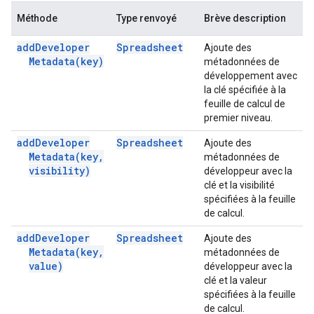
Méthode
Type renvoyé
Brève description
add
Developer
Spreadsheet
Ajoute des
Metadata(
key)
métadonnées de
développement avec
la clé spécifiée à la
feuille de calcul de
premier niveau.
add
Developer
Spreadsheet
Ajoute des
Metadata(
key
,
métadonnées de
visibility)
développeur avec la
clé et la visibilité
spécifiées à la feuille
de calcul.
add
Developer
Spreadsheet
Ajoute des
Metadata(
key
,
métadonnées de
value)
développeur avec la
clé et la valeur
spécifiées à la feuille
de calcul.