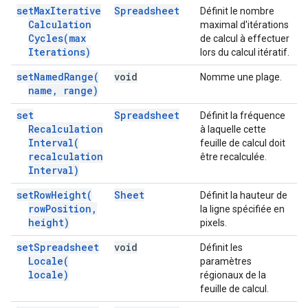
set
Max
Iterative
Spreadsheet
Définit le nombre
Calculation
maximal d'itérations
Cycles(
max
de calcul à effectuer
Iterations)
lors du calcul itératif.
set
Named
Range(
void
Nomme une plage.
name
,
range)
set
Spreadsheet
Définit la fréquence
Recalculation
à laquelle cette
Interval(
feuille de calcul doit
recalculation
être recalculée.
Interval)
set
Row
Height(
Sheet
Définit la hauteur de
row
Position
,
la ligne spécifiée en
height)
pixels.
set
Spreadsheet
void
Définit les
Locale(
paramètres
locale)
régionaux de la
feuille de calcul.