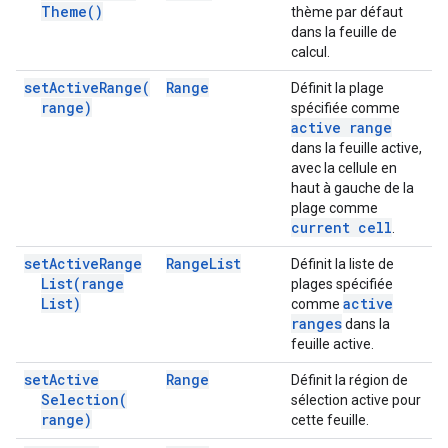
Theme(
)
thème par défaut
dans la feuille de
calcul.
set
Active
Range(
Range
Définit la plage
range)
spécifiée comme
active range
dans la feuille active,
avec la cellule en
haut à gauche de la
plage comme
current cell
.
set
Active
Range
Range
List
Définit la liste de
List(
range
plages spécifiée
List)
active
comme
ranges
dans la
feuille active.
set
Active
Range
Définit la région de
Selection(
sélection active pour
range)
cette feuille.