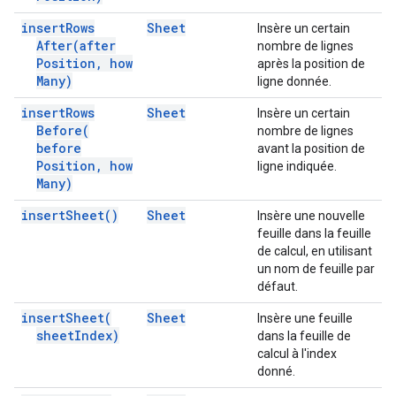
insert
Rows
Sheet
Insère un certain
After(
after
nombre de lignes
Position
,
how
après la position de
Many)
ligne donnée.
insert
Rows
Sheet
Insère un certain
Before(
nombre de lignes
before
avant la position de
Position
,
how
ligne indiquée.
Many)
insert
Sheet(
)
Sheet
Insère une nouvelle
feuille dans la feuille
de calcul, en utilisant
un nom de feuille par
défaut.
insert
Sheet(
Sheet
Insère une feuille
sheet
Index)
dans la feuille de
calcul à l'index
donné.