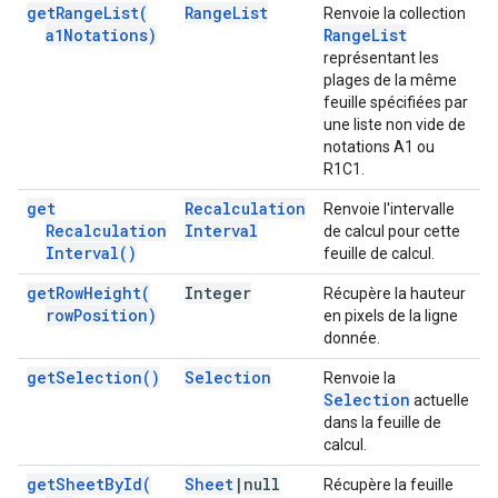
get
Range
List(
Range
List
Renvoie la collection
a1Notations)
Range
List
représentant les
plages de la même
feuille spécifiées par
une liste non vide de
notations A1 ou
R1C1.
get
Recalculation
Renvoie l'intervalle
Recalculation
Interval
de calcul pour cette
Interval(
)
feuille de calcul.
get
Row
Height(
Integer
Récupère la hauteur
row
Position)
en pixels de la ligne
donnée.
get
Selection(
)
Selection
Renvoie la
Selection
actuelle
dans la feuille de
calcul.
get
Sheet
By
Id(
Sheet
|
null
Récupère la feuille