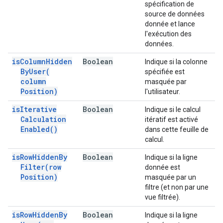
spécification de
source de données
donnée et lance
l'exécution des
données.
is
Column
Hidden
Boolean
Indique si la colonne
By
User(
spécifiée est
column
masquée par
Position)
l'utilisateur.
is
Iterative
Boolean
Indique si le calcul
Calculation
itératif est activé
Enabled(
)
dans cette feuille de
calcul.
is
Row
Hidden
By
Boolean
Indique si la ligne
Filter(
row
donnée est
Position)
masquée par un
filtre (et non par une
vue filtrée).
is
Row
Hidden
By
Boolean
Indique si la ligne