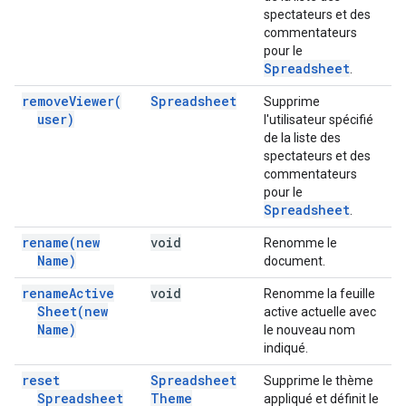
spectateurs et des
commentateurs
pour le
Spreadsheet
.
remove
Viewer(
Spreadsheet
Supprime
user)
l'utilisateur spécifié
de la liste des
spectateurs et des
commentateurs
pour le
Spreadsheet
.
rename(
new
void
Renomme le
Name)
document.
rename
Active
void
Renomme la feuille
Sheet(
new
active actuelle avec
Name)
le nouveau nom
indiqué.
reset
Spreadsheet
Supprime le thème
Spreadsheet
Theme
appliqué et définit le