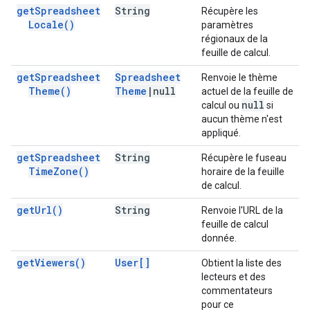
get
Spreadsheet
String
Récupère les
Locale(
)
paramètres
régionaux de la
feuille de calcul.
get
Spreadsheet
Spreadsheet
Renvoie le thème
Theme(
)
Theme
|
null
actuel de la feuille de
null
calcul ou
si
aucun thème n'est
appliqué.
get
Spreadsheet
String
Récupère le fuseau
Time
Zone(
)
horaire de la feuille
de calcul.
get
Url(
)
String
Renvoie l'URL de la
feuille de calcul
donnée.
get
Viewers(
)
User[]
Obtient la liste des
lecteurs et des
commentateurs
pour ce