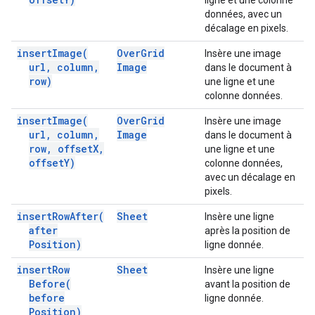
ligne et une colonne
données, avec un
décalage en pixels.
insert
Image(
Over
Grid
Insère une image
url
,
column
,
Image
dans le document à
row)
une ligne et une
colonne données.
insert
Image(
Over
Grid
Insère une image
url
,
column
,
Image
dans le document à
row
,
offset
X
,
une ligne et une
offset
Y)
colonne données,
avec un décalage en
pixels.
insert
Row
After(
Sheet
Insère une ligne
after
après la position de
Position)
ligne donnée.
insert
Row
Sheet
Insère une ligne
Before(
avant la position de
before
ligne donnée.
Position)