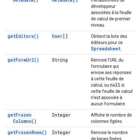
métadonnées de
développeur
associées à la feuille
de calcul de premier
niveau.
get
Editors(
)
User[]
Obtient la liste des
éditeurs pour ce
Spreadsheet
.
get
Form
Url(
)
String
Renvoie l'URL du
formulaire qui
envoie ses réponses
à cette feuille de
null
calcul, ou
si
cette feuille de calcul
n'est associée à
aucun formulaire.
get
Frozen
Integer
Affiche le nombre de
Columns(
)
colonnes figées.
get
Frozen
Rows(
)
Integer
Renvoie le nombre
de lignes figées.