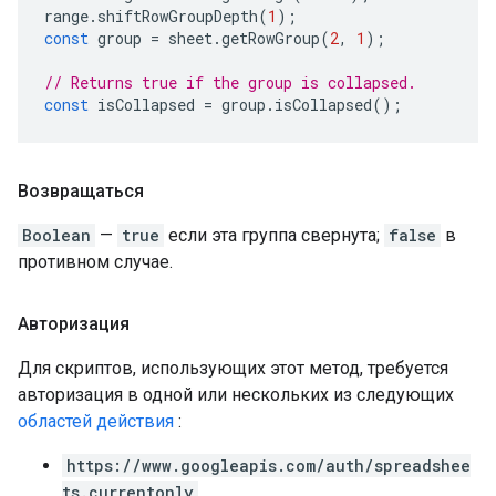
range
.
shiftRowGroupDepth
(
1
);
const
group
=
sheet
.
getRowGroup
(
2
,
1
);
// Returns true if the group is collapsed.
const
isCollapsed
=
group
.
isCollapsed
();
Возвращаться
Boolean
—
true
если эта группа свернута;
false
в
противном случае.
Авторизация
Для скриптов, использующих этот метод, требуется
авторизация в одной или нескольких из следующих
областей действия
:
https://www.googleapis.com/auth/spreadshee
ts.currentonly