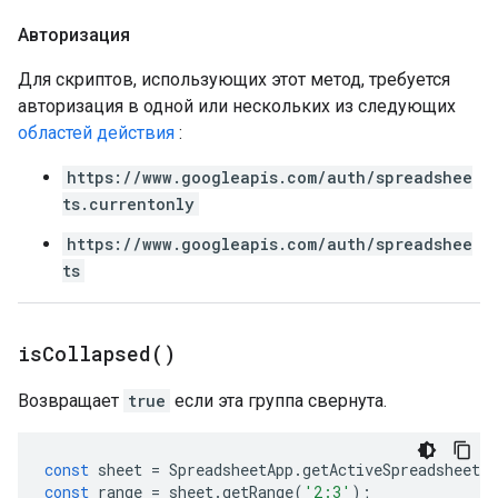
Авторизация
Для скриптов, использующих этот метод, требуется
авторизация в одной или нескольких из следующих
областей действия
:
https://www.googleapis.com/auth/spreadshee
ts.currentonly
https://www.googleapis.com/auth/spreadshee
ts
is
Collapsed(
)
Возвращает
true
если эта группа свернута.
const
sheet
=
SpreadsheetApp
.
getActiveSpreadsheet
(
const
range
=
sheet
.
getRange
(
'2:3'
);