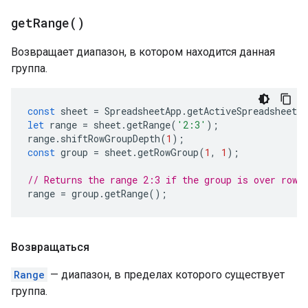
get
Range(
)
Возвращает диапазон, в котором находится данная
группа.
const
sheet
=
SpreadsheetApp
.
getActiveSpreadsheet
(
let
range
=
sheet
.
getRange
(
'2:3'
);
range
.
shiftRowGroupDepth
(
1
);
const
group
=
sheet
.
getRowGroup
(
1
,
1
);
// Returns the range 2:3 if the group is over rows
range
=
group
.
getRange
();
Возвращаться
Range
— диапазон, в пределах которого существует
группа.