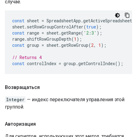
случае.
const
sheet
=
SpreadsheetApp
.
getActiveSpreadsheet
(
sheet
.
setRowGroupControlAfter
(
true
);
const
range
=
sheet
.
getRange
(
'2:3'
);
range
.
shiftRowGroupDepth
(
1
);
const
group
=
sheet
.
getRowGroup
(
2
,
1
);
// Returns 4
const
controlIndex
=
group
.
getControlIndex
();
Возвращаться
Integer
— индекс переключателя управления этой
группой.
Авторизация
Для скриптов, использующих этот метод, требуется