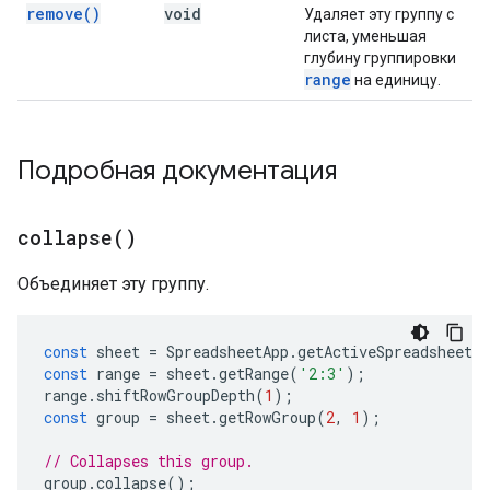
remove(
)
void
Удаляет эту группу с
листа, уменьшая
глубину группировки
range
на единицу.
Подробная документация
collapse(
)
Объединяет эту группу.
const
sheet
=
SpreadsheetApp
.
getActiveSpreadsheet
(
const
range
=
sheet
.
getRange
(
'2:3'
);
range
.
shiftRowGroupDepth
(
1
);
const
group
=
sheet
.
getRowGroup
(
2
,
1
);
// Collapses this group.
group
.
collapse
();