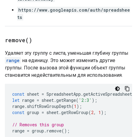
https://www.googleapis.com/auth/spreadshee
ts
remove(
)
Удаляет эту группу с листа, уменьшая глубину группы
range
на единицу. Это может изменить другие
группы. После вызова этой функции объект группы
становится недействительным для использования.
const
sheet
=
SpreadsheetApp
.
getActiveSpreadsheet
(
let
range
=
sheet
.
getRange
(
'2:3'
);
range
.
shiftRowGroupDepth
(
1
);
const
group
=
sheet
.
getRowGroup
(
2
,
1
);
// Removes this group
range
=
group
.
remove
();