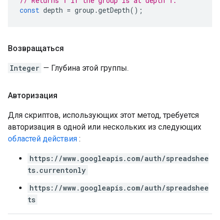
// Returns 1 if the group is at depth 1.
const
depth
=
group
.
getDepth
();
Возвращаться
Integer
— Глубина этой группы.
Авторизация
Для скриптов, использующих этот метод, требуется
авторизация в одной или нескольких из следующих
областей действия
:
https://www.googleapis.com/auth/spreadshee
ts.currentonly
https://www.googleapis.com/auth/spreadshee
ts