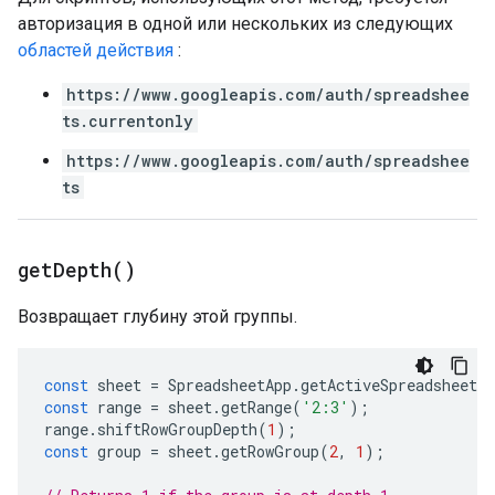
авторизация в одной или нескольких из следующих
областей действия
:
https://www.googleapis.com/auth/spreadshee
ts.currentonly
https://www.googleapis.com/auth/spreadshee
ts
get
Depth(
)
Возвращает глубину этой группы.
const
sheet
=
SpreadsheetApp
.
getActiveSpreadsheet
(
const
range
=
sheet
.
getRange
(
'2:3'
);
range
.
shiftRowGroupDepth
(
1
);
const
group
=
sheet
.
getRowGroup
(
2
,
1
);