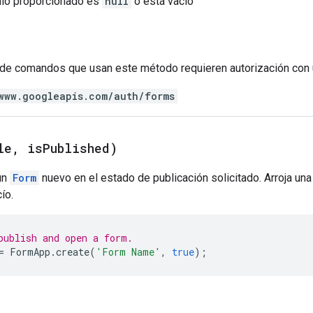
ítulo proporcionado es
null
o está vacío
de comandos que usan este método requieren autorización con 
www.googleapis.com/auth/forms
le
,
is
Published)
un
Form
nuevo en el estado de publicación solicitado. Arroja una
ío.
publish and open a form.
=
FormApp
.
create
(
'Form Name'
,
true
);