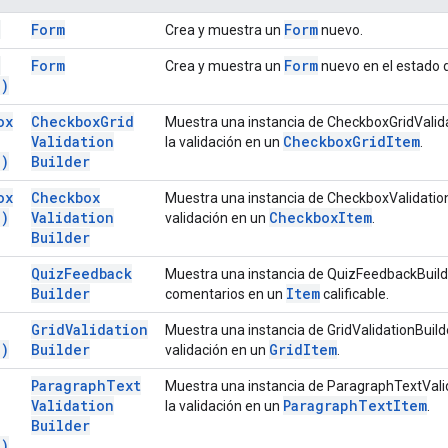
)
Form
Form
Crea y muestra un
nuevo.
,
Form
Form
Crea y muestra un
nuevo en el estado d
d)
ox
Checkbox
Grid
Muestra una instancia de CheckboxGridValida
Validation
Checkbox
Grid
Item
la validación en un
.
(
)
Builder
ox
Checkbox
Muestra una instancia de CheckboxValidation
(
)
Validation
Checkbox
Item
validación en un
.
Builder
Quiz
Feedback
Muestra una instancia de QuizFeedbackBuild
Builder
Item
comentarios en un
calificable.
Grid
Validation
Muestra una instancia de GridValidationBuild
(
)
Builder
Grid
Item
validación en un
.
Paragraph
Text
Muestra una instancia de ParagraphTextValid
Validation
Paragraph
Text
Item
la validación en un
.
Builder
(
)