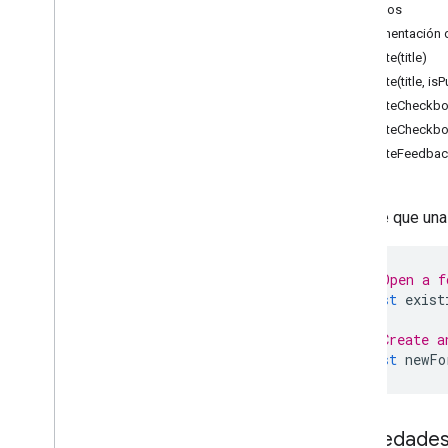
Formularios
Métodos
Descripción general
Documentación d
App de formulario
create(title)
create(title, is
Clases
createCheckbox
Casilla de verificación
createCheckbox
Casilla de verificación
createFeedbac
Casilla de verificación de cuadrícula
de validación
Casilla de verificación
Permite que un
Validación de casilla de verificación
Cuadro de validación
Opciones
// Open a f
Elemento de fecha
const
exist
Fecha y hora del elemento
// Create a
Duración del elemento
const
newFo
Formulario
Respuesta de formulario
Cuadrícula
Propiedade
Validación de cuadrícula