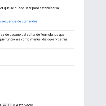
er que se puede usar para establecer la
la secuencia de comandos
.
faz de usuario del editor de formularios que
gue funciones como menús, diálogos y barras
es
null
o está vacío.