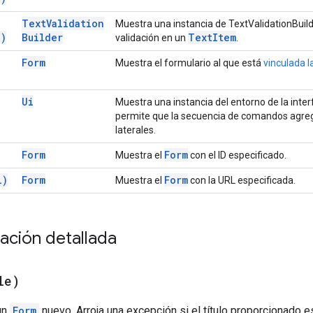
Text
Validation
Muestra una instancia de TextValidationBuild
(
)
Builder
Text
Item
validación en un
.
Form
Muestra el formulario al que está
vinculada 
Ui
Muestra una instancia del entorno de la inter
permite que la secuencia de comandos agre
laterales.
Form
Form
Muestra el
con el ID especificado.
l)
Form
Form
Muestra el
con la URL especificada.
ción detallada
le)
un
Form
nuevo. Arroja una excepción si el título proporcionado 