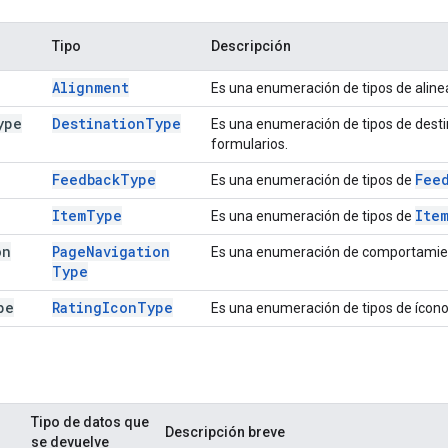
Tipo
Descripción
Alignment
Es una enumeración de tipos de alin
ype
Destination
Type
Es una enumeración de tipos de dest
formularios.
Feedback
Type
Fee
Es una enumeración de tipos de
Item
Type
Ite
Es una enumeración de tipos de
on
Page
Navigation
Es una enumeración de comportamient
Type
pe
Rating
Icon
Type
Es una enumeración de tipos de ícono
Tipo de datos que
Descripción breve
se devuelve