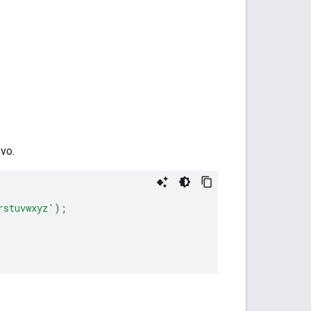
vo.
rstuvwxyz'
);