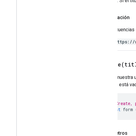
Error
: Si el t
Autorización
Las secuencias 
https://
create(
tit
Crea y muestra 
null
o está vac
// Create, 
const
form
Parámetros