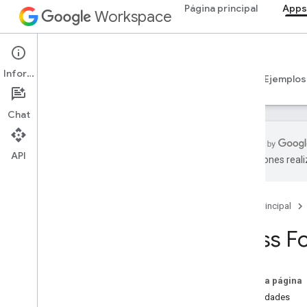
Página principal
Apps
Workspace
Apps Script
Información
Descripción general
Guías
Referencia
Ejemplos
Chat
API
traducciones real
Descripción general
Página principal
Servicios de Google Workspace
Consola del administrador
Class F
Calendar
Chat
Documentos
En esta página
Drive
Propiedades