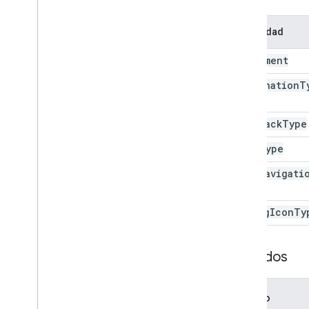
Grid
Validation
Builder
Elemento de imagen
Propiedad
Respuesta a elementos
Alignment
List
Item
Elemento de opción múltiple
Destination
T
Elemento de salto de página
Elemento de texto de párrafo
Feedback
Type
Validación de texto de párrafo
Paragraph
Text
Validation
Builder
Item
Type
Comentarios de cuestionario
Page
Navigati
Test
Feedback
Builder
Type
Rating
Item
Elemento de escala
Rating
Icon
Ty
Elemento de encabezado de
sección
Elemento de texto
Métodos
Validación
De
Texto
Text
Validation
Builder
Método
Elemento de tiempo