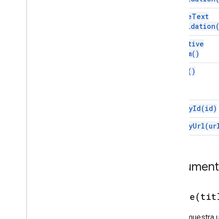
Google Maps
create
Text
Google Translate
Validation
Vertex AI
get
Active
You
Tube
Form(
)
Más
.
.
.
get
Ui(
)
Servicios de servicios públicos
Conexiones de base de datos de API
Usabilidad y optimización de datos
open
By
Id(
id)
Contenido &HTML
open
By
Url(
ur
Información sobre la ejecución de la
secuencia de comandos
Recursos del proyecto de
Documenta
secuencia de comandos
Activadores y eventos de
automatización
create(
tit
Manifiesto
Cuotas y límites
Crea y muestra 