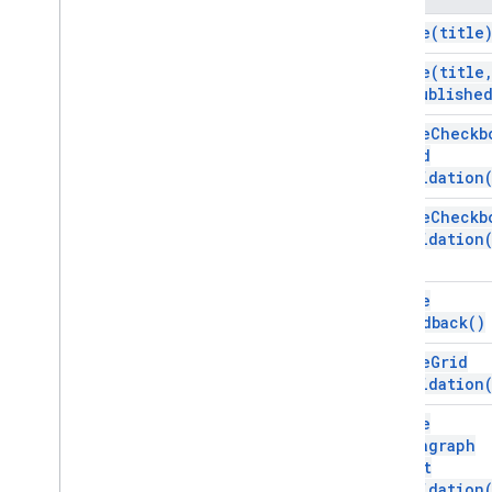
Elemento de video
create(
title
Interfaces
create(
title
Elemento
is
Publishe
Enums
create
Checkb
Alineación
Grid
Tipo de destino
Validation
Tipo de comentario
create
Checkb
Tipo de elemento
Validation
Tipo de navegación de página
Rating
Icon
Type
create
Gmail
Feedback(
)
Hojas de cálculo
Presentaciones
create
Grid
Validation
Lugar de trabajo
Más
.
.
.
create
Paragraph
Otros servicios de Google
Text
Validation
Google Analytics