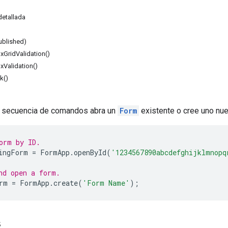
etallada
Published)
GridValidation()
Validation()
k()
a secuencia de comandos abra un
Form
existente o cree uno nue
orm by ID.
ingForm
=
FormApp
.
openById
(
'1234567890abcdefghijklmnopq
nd open a form.
rm
=
FormApp
.
create
(
'Form Name'
);
s