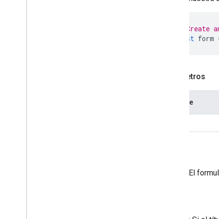
Complementos de Google
Workspace
// Create a
Servicios
const
form
Manifiesto
API de complementos
Parámetros
API de Apps Script
v1
Nombre
Bibliotecas cliente
title
Volver
Form
: El formu
Arroja