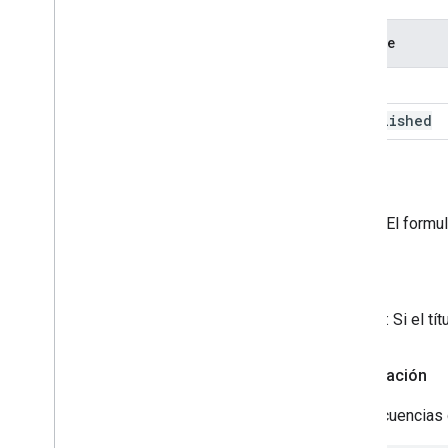
Nombre
title
is
Published
Volver
Form
: El formu
Arroja
Error
: Si el t
Autorización
Las secuencias 