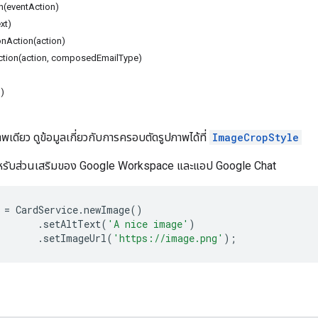
n(eventAction)
xt)
onAction(action)
ion(action, composedEmailType)
l)
าพเดียว ดูข้อมูลเกี่ยวกับการครอบตัดรูปภาพได้ที่
ImageCropStyle
ำหรับส่วนเสริมของ Google Workspace และแอป Google Chat
=
CardService
.
newImage
()
.
setAltText
(
'A nice image'
)
.
setImageUrl
(
'https://image.png'
);