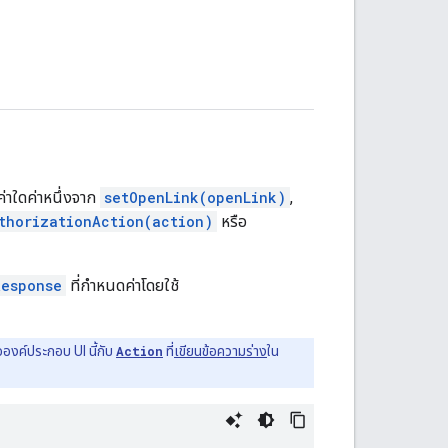
ค่าใดค่าหนึ่งจาก
setOpenLink(openLink)
,
thorizationAction(action)
หรือ
Response
ที่กำหนดค่าโดยใช้
อองค์ประกอบ UI นี้กับ
Action
ที่
เขียนข้อความร่าง
ใน