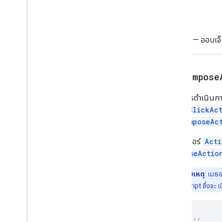
Overflow
Menu
Item
รีเทิร์น
แหล่งข้อมูลแพลตฟอร์ม
อินพุตที่เลือก
Image
— ออบเจ็ก
คำแนะนำ
การตอบกลับคําแนะนํา
เครื่องมือสร้างการตอบกลับคําแนะนํา
setCompose
เปลี่ยน
ปุ่มข้อความ
ตั้งค่าการดำเนินกา
การป้อนข้อความ
setOnClickAc
ย่อหน้าข้อความ
setComposeAc
เครื่องมือเลือกเวลา
พารามิเตอร์
Acti
ทริกเกอร์
ComposeActio
การตอบสนองที่ใช้ Universal Action
เครื่องมือสร้าง Universal Action
หมายเหตุ
: เมธอด
Response
Apps Script ซึ่งจะ เ
อัปเดตการตอบกลับการดําเนินการฉบับ
ร่าง
อัปเดตฉบับร่างการดําเนินการตอบกลับ
ของเครื่องมือสร้าง
// ...