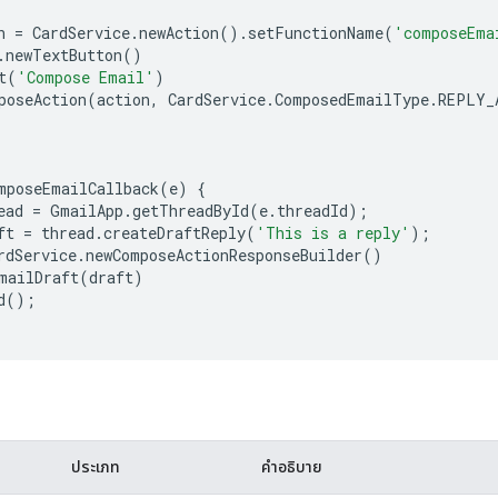
n
=
CardService
.
newAction
().
setFunctionName
(
'composeEma
.
newTextButton
()
t
(
'Compose Email'
)
poseAction
(
action
,
CardService
.
ComposedEmailType
.
REPLY_
mposeEmailCallback
(
e
)
{
ead
=
GmailApp
.
getThreadById
(
e
.
threadId
);
ft
=
thread
.
createDraftReply
(
'This is a reply'
);
rdService
.
newComposeActionResponseBuilder
()
mailDraft
(
draft
)
d
();
ประเภท
คำอธิบาย