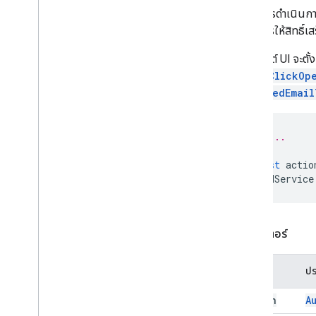
Expression
Data
ตั้งค่าการดำเนินกา
Expression
Data
Action
โฟลว์การให้สิทธิ์เ
Expression
Data
Condition
ออบเจ็กต์ UI จะตั้
ส่วนท้ายอาหาร
setOnClickOp
GRid
composedEmail
รายการแบบตารางกริด
Host
App
Data
Source
รูปภาพไอคอน
// ...
อิมเมจ
const
actio
ปุ่มแบบรูปภาพ
CardService
คอมโพเนนต์รูปภาพ
รูปแบบการครอบตัดรูปภาพ
คีย์-ค่า
ตัวอย่างลิงก์
พารามิเตอร์
Material
Icon
การนำทาง
ชื่อ
ปร
การแจ้งเตือน
action
A
เปิดลิงก์
Overflow
Menu