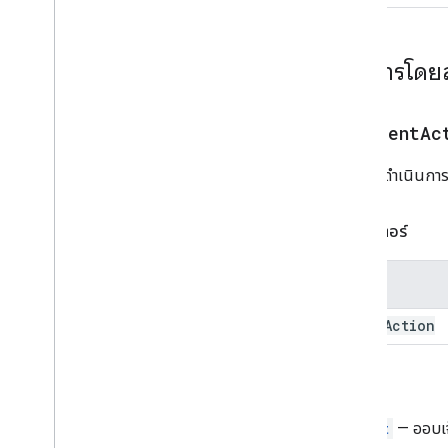
Card
การทํางานของการ์ด
เครื่องมือสร้างการ์ด
เอกสารโดย
ส่วนหัวของการ์ด
ส่วนการ์ด
รหัสบัตร
addEventAc
ภาพสไลด์
เพิ่มการดำเนินการก
การ์ดภาพหมุน
Chat
Action
Response
Chat
Client
Data
Source
พารามิเตอร์
Chat
Response
Chat
Response
Builder
ชื่อ
Chat
Space
Data
Source
ชิป
event
Action
Chip
List
Collapse
Control
รีเทิร์น
คอลัมน์
คอลัมน์
Widget
— ออบเจ
Common
Widget
Action