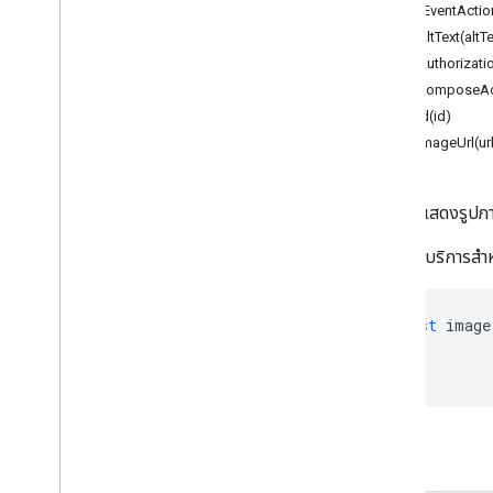
addEventActio
Google Maps
setAltText(altTe
Google Translate
setAuthorizati
Vertex AI
setComposeAct
You
Tube
setId(id)
เพิ่มเติม
.
.
.
setImageUrl(ur
บริการสาธารณูปโภค
การเชื่อมต่อฐานข้อมูลและ API
วิดเจ็ตที่แสดงรูปภ
การใช้ข้อมูลและเพิ่มประสิทธิภาพ
HTML และ AMP; เนื้อหา
พร้อมให้บริการส
ข้อมูลการใช้งานสคริปต์และข้อมูล
const
image
ทรัพยากรโครงการสคริปต์
ทริกเกอร์และเหตุการณ์อัตโนมัติ
ไฟล์ Manifest
โควต้าและขีดจำกัด
เมธอด
ส่วนเสริมของ Google Workspace
บริการ