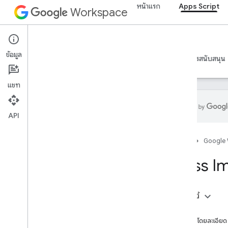
หน้าแรก
Apps Script
Workspace
ภาพรวม
Apps Script
บริการของ Google Workspace
ข้อมูล
ภาพรวม
คำแนะนำ
ข้อมูลอ้างอิง
ตัวอย่าง
การสนับสนุน
คอนโซลผู้ดูแลระบบ
Calendar
แชท
แชท
เอกสาร
Drive
API
ฟอร์ม
Gmail
หน้าแรก
Google
ชีต
Class I
สไลด์
Workspace
เพิ่มเติม
.
.
.
ในหน้านี้
เมธอด
บริการอื่นๆ ของ Google
เอกสารโดยละเอียด
Google Analytics