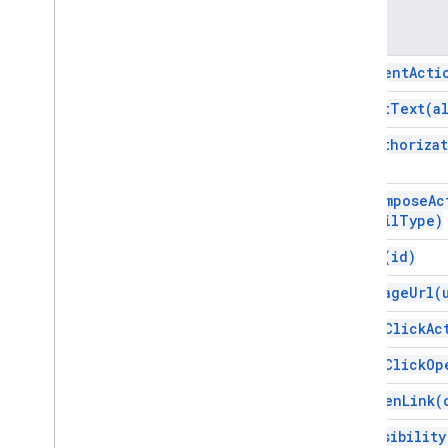
การตอบกลับของส่วนเสริม
วิธีการ
Card
ภาพรวม
add
Event
Acti
บริการบัตร
set
Alt
Text(
a
ชั้นเรียน
set
Authoriza
การทำงาน
การดําเนินการ
set
Compose
Ac
เครื่องมือสร้าง Action
Action
Email
Type)
สถานะการดําเนินการ
ไฟล์แนบ
set
Id(
id)
การดําเนินการให้สิทธิ์
set
Image
Url(
ข้อยกเว้นการให้สิทธิ์
รูปแบบเส้นขอบ
set
On
Click
Ac
ปุ่ม
set
On
Click
Op
ชุดปุ่ม
การตอบกลับกิจกรรมในปฏิทินกิจกรรม
set
Open
Link(
เครื่องมือสร้างการตอบกลับกิจกรรม
ของปฏิทิน
set
Visibility