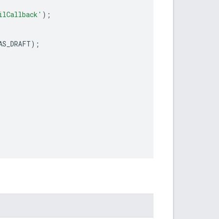
ilCallback'
);
AS_DRAFT
);