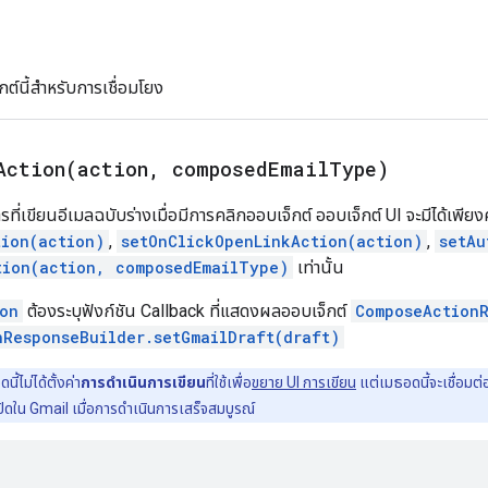
ต์นี้สำหรับการเชื่อมโยง
Action(
action
,
composed
Email
Type)
รที่เขียนอีเมลฉบับร่างเมื่อมีการคลิกออบเจ็กต์ ออบเจ็กต์ UI จะมีได้เพียง
tion(action)
,
setOnClickOpenLinkAction(action)
,
setAu
tion(action, composedEmailType)
เท่านั้น
on
ต้องระบุฟังก์ชัน Callback ที่แสดงผลออบเจ็กต์
ComposeAction
nResponseBuilder.setGmailDraft(draft)
นี้ไม่ได้ตั้งค่า
การดำเนินการเขียน
ที่ใช้เพื่อ
ขยาย UI การเขียน
แต่เมธอดนี้จะเชื่อมต่
ปิดใน Gmail เมื่อการดำเนินการเสร็จสมบูรณ์