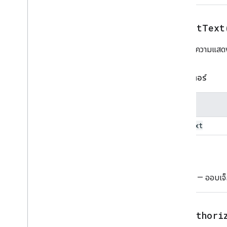
เขียนการดําเนินการคําตอบ
Compose
Action
Response
Builder
setAltText
เงื่อนไข
Data
Source
Config
ตั้งค่าข้อความแส
เครื่องมือเลือกวันที่
เครื่องมือเลือกวันที่
พารามิเตอร์
ข้อความตกแต่ง
ข้อความ
ชื่อ
การดําเนินการในกล่องโต้ตอบ
ตัวแบ่ง
alt
Text
Drive
Data
Source
Spec
การตอบกลับการดําเนินการของรายการ
ที่เลือกไว้ในไดรฟ์
รีเทิร์น
Drive
Items
Selected
Action
Response
Builder
Image
— ออบเจ็ก
การตอบกลับการดําเนินการระดับไฟล์
ของตัวแก้ไข
Editor
File
Scope
Action
Response
Builder
setAuthori
Event
Action