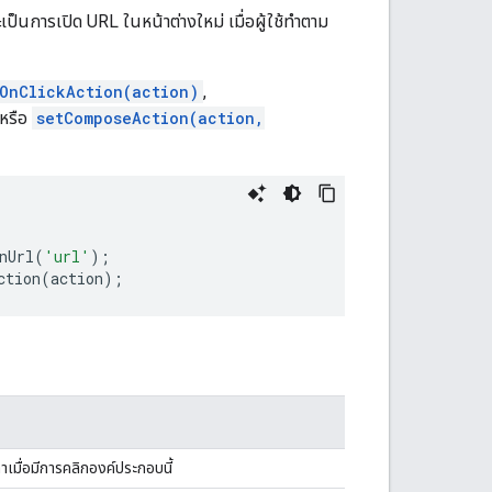
จะเป็นการเปิด URL ในหน้าต่างใหม่ เมื่อผู้ใช้ทำตาม
OnClickAction(action)
,
หรือ
setComposeAction(action,
nUrl
(
'url'
);
ction
(
action
);
ะทำเมื่อมีการคลิกองค์ประกอบนี้