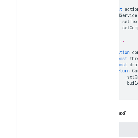
อัปเดตฉบับร่างฉบับร่างสําหรับสําเนา
ลับ
const
actio
CardService
อัปเดต Body
Body
Action
.
setTex
อัปเดต Action
Cc
Recipients การดํา
.
setCom
เนินการ
อัปเดต Action
Subject
Subject
// ...
อัปเดตการดําเนินการกับแบบร่างฉบับ
ร่าง
function
co
Update
Visibility
Action
const
thr
Updated
Widget
const
dra
การตรวจสอบความถูกต้อง
return
Ca
.
setG
วิดเจ็ต
.
buil
Workflow
Data
Source
}
Enums
ประเภทเส้นขอบ
Chip
List
Layout
พารามิเตอร์
แหล่งข้อมูลทั่วไป
ประเภทอีเมลที่มีการเขียน
ชื่อ
Content
Type