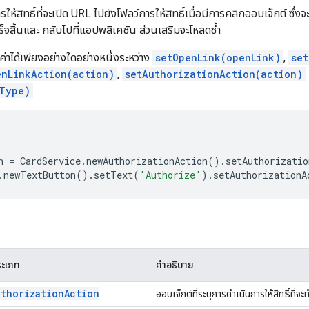
รให้สิทธิ์ที่จะเปิด URL ไปยังโฟลว์การให้สิทธิ์เมื่อมีการคลิกออบเจ็กต์ ซึ่ง
สร็จสิ้นและ กลับไปที่แอปพลิเคชัน ส่วนเสริมจะโหลดซ้ำ
งค่าได้เพียงอย่างใดอย่างหนึ่งระหว่าง
setOpenLink(openLink)
,
set
enLinkAction(action)
,
setAuthorizationAction(action)
Type)
n
=
CardService
.
newAuthorizationAction
().
setAuthorizatio
.
newTextButton
().
setText
(
'Authorize'
).
setAuthorizationA
ะเภท
คำอธิบาย
uthorization
Action
ออบเจ็กต์ที่ระบุการดำเนินการให้สิทธิ์ที่จ