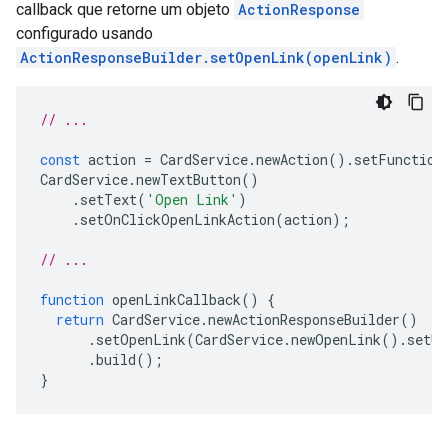
callback que retorne um objeto
ActionResponse
configurado usando
ActionResponseBuilder.setOpenLink(openLink)
.
// ...
const
action
=
CardService
.
newAction
().
setFunction
CardService
.
newTextButton
()
.
setText
(
'Open Link'
)
.
setOnClickOpenLinkAction
(
action
);
// ...
function
openLinkCallback
()
{
return
CardService
.
newActionResponseBuilder
()
.
setOpenLink
(
CardService
.
newOpenLink
().
setUr
.
build
();
}