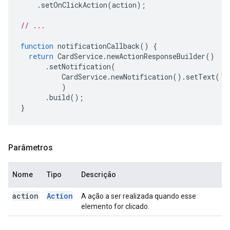
.
setOnClickAction
(
action
);
// ...
function
notificationCallback
()
{
return
CardService
.
newActionResponseBuilder
()
.
setNotification
(
CardService
.
newNotification
().
setText
(
'S
)
.
build
();
}
Parâmetros
Nome
Tipo
Descrição
action
Action
A ação a ser realizada quando esse
elemento for clicado.