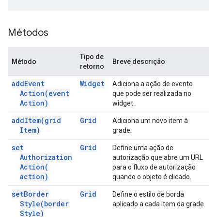
Métodos
Tipo de
Método
Breve descrição
retorno
add
Event
Widget
Adiciona a ação de evento
Action(
event
que pode ser realizada no
Action)
widget.
add
Item(
grid
Grid
Adiciona um novo item à
Item)
grade.
set
Grid
Define uma ação de
Authorization
autorização que abre um URL
Action(
para o fluxo de autorização
action)
quando o objeto é clicado.
set
Border
Grid
Define o estilo de borda
Style(
border
aplicado a cada item da grade.
Style)