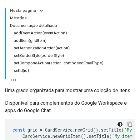
Nesta página
Métodos
Documentação detalhada
addEventAction(eventAction)
addItem(gridItem)
setAuthorizationAction(action)
setBorderStyle(borderStyle)
setComposeAction(action, composedEmailType)
setId(id)
Uma grade organizada para mostrar uma coleção de itens.
Disponível para complementos do Google Workspace e
apps do Google Chat.
const
grid
=
CardService
.
newGrid
().
setTitle
(
'My Gr
CardService
.
newGridItem
().
setTitle
(
'My item'
)