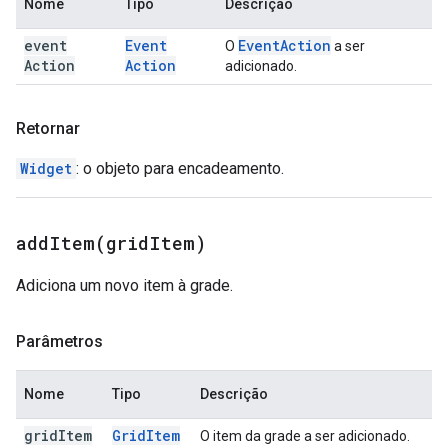
Nome
Tipo
Descrição
event
Event
Event
Action
O
a ser
Action
Action
adicionado.
Retornar
Widget
: o objeto para encadeamento.
addItem(
grid
Item)
Adiciona um novo item à grade.
Parâmetros
Nome
Tipo
Descrição
grid
Item
Grid
Item
O item da grade a ser adicionado.