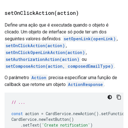
setOnClickAction(
action)
Define uma ação que é executada quando o objeto é
clicado. Um objeto de interface só pode ter um dos
seguintes valores definidos:
setOpenLink(openLink)
,
setOnClickAction(action)
,
setOnClickOpenLinkAction(action)
,
setAuthorizationAction(action)
ou
setComposeAction(action, composedEmailType)
.
O parâmetro
Action
precisa especificar uma função de
callback que retorne um objeto
ActionResponse
.
// ...
const
action
=
CardService
.
newAction
().
setFunction
CardService
.
newTextButton
()
.
setText
(
'Create notification'
)