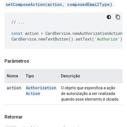
setComposeAction(action, composedEmailType)
.
// ...
const
action
=
CardService
.
newAuthorizationAction
(
CardService
.
newTextButton
().
setText
(
'Authorize'
).
s
Parâmetros
Nome
Tipo
Descrição
action
Authorization
O objeto que especifica a ação
Action
de autorização a ser realizada
quando esse elemento é clicado.
Retornar