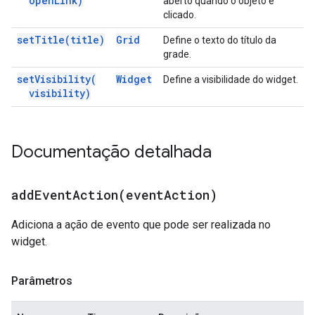
open
Link)
aberto quando o objeto é
clicado.
set
Title(
title)
Grid
Define o texto do título da
grade.
set
Visibility(
Widget
Define a visibilidade do widget.
visibility)
Documentação detalhada
addEventAction(
event
Action)
Adiciona a ação de evento que pode ser realizada no
widget.
Parâmetros