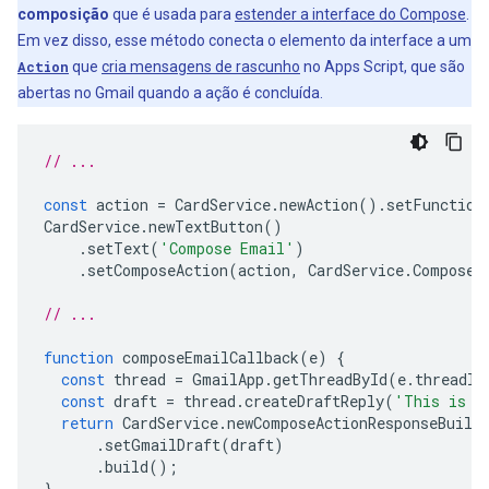
composição
que é usada para
estender a interface do Compose
.
Em vez disso, esse método conecta o elemento da interface a um
Action
que
cria mensagens de rascunho
no Apps Script, que são
abertas no Gmail quando a ação é concluída.
// ...
const
action
=
CardService
.
newAction
().
setFunction
CardService
.
newTextButton
()
.
setText
(
'Compose Email'
)
.
setComposeAction
(
action
,
CardService
.
Composed
// ...
function
composeEmailCallback
(
e
)
{
const
thread
=
GmailApp
.
getThreadById
(
e
.
threadId
const
draft
=
thread
.
createDraftReply
(
'This is a
return
CardService
.
newComposeActionResponseBuild
.
setGmailDraft
(
draft
)
.
build
();
}