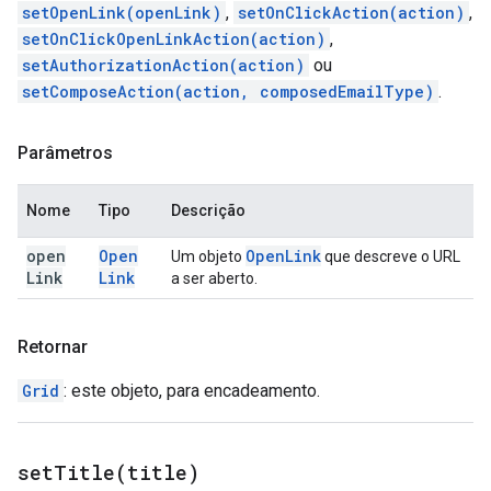
setOpenLink(openLink)
,
setOnClickAction(action)
,
setOnClickOpenLinkAction(action)
,
setAuthorizationAction(action)
ou
setComposeAction(action, composedEmailType)
.
Parâmetros
Nome
Tipo
Descrição
open
Open
Open
Link
Um objeto
que descreve o URL
Link
Link
a ser aberto.
Retornar
Grid
: este objeto, para encadeamento.
setTitle(
title)