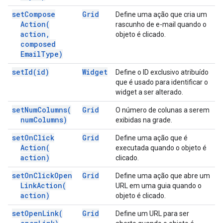
set
Compose
Grid
Define uma ação que cria um
Action(
rascunho de e-mail quando o
action
,
objeto é clicado.
composed
Email
Type)
set
Id(
id)
Widget
Define o ID exclusivo atribuído
que é usado para identificar o
widget a ser alterado.
set
Num
Columns(
Grid
O número de colunas a serem
num
Columns)
exibidas na grade.
set
On
Click
Grid
Define uma ação que é
Action(
executada quando o objeto é
action)
clicado.
set
On
Click
Open
Grid
Define uma ação que abre um
Link
Action(
URL em uma guia quando o
action)
objeto é clicado.
set
Open
Link(
Grid
Define um URL para ser