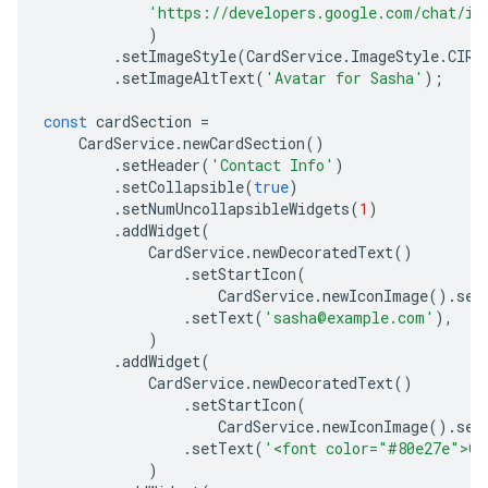
'https://developers.google.com/chat/im
)
.
setImageStyle
(
CardService
.
ImageStyle
.
CIRC
.
setImageAltText
(
'Avatar for Sasha'
);
const
cardSection
=
CardService
.
newCardSection
()
.
setHeader
(
'Contact Info'
)
.
setCollapsible
(
true
)
.
setNumUncollapsibleWidgets
(
1
)
.
addWidget
(
CardService
.
newDecoratedText
()
.
setStartIcon
(
CardService
.
newIconImage
().
set
.
setText
(
'sasha@example.com'
),
)
.
addWidget
(
CardService
.
newDecoratedText
()
.
setStartIcon
(
CardService
.
newIconImage
().
set
.
setText
(
'<font color="#80e27e">On
)