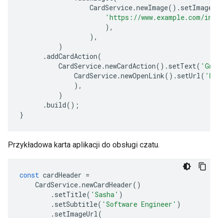
CardService
.
newImage
().
setImageU
'https://www.example.com/ima
),
),
)
.
addCardAction
(
CardService
.
newCardAction
().
setText
(
'Gma
CardService
.
newOpenLink
().
setUrl
(
'ht
),
)
.
build
();
}
Przykładowa karta aplikacji do obsługi czatu.
const
cardHeader
=
CardService
.
newCardHeader
()
.
setTitle
(
'Sasha'
)
.
setSubtitle
(
'Software Engineer'
)
.
setImageUrl
(