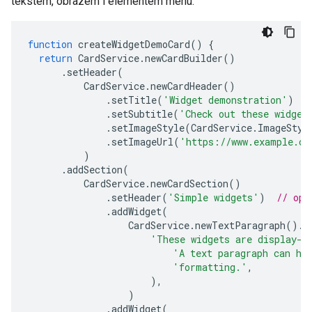
tekstem, obrazem i elementem menu:
function
createWidgetDemoCard
()
{
return
CardService
.
newCardBuilder
()
.
setHeader
(
CardService
.
newCardHeader
()
.
setTitle
(
'Widget demonstration'
)
.
setSubtitle
(
'Check out these widget
.
setImageStyle
(
CardService
.
ImageStyl
.
setImageUrl
(
'https://www.example.co
)
.
addSection
(
CardService
.
newCardSection
()
.
setHeader
(
'Simple widgets'
)
// opt
.
addWidget
(
CardService
.
newTextParagraph
().
s
'These widgets are display-o
'A text paragraph can ha
'formatting.'
,
),
)
.
addWidget
(