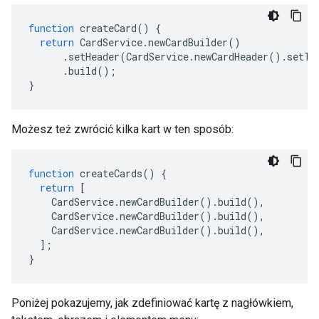
function
createCard
()
{
return
CardService
.
newCardBuilder
()
.
setHeader
(
CardService
.
newCardHeader
().
setTi
.
build
();
}
Możesz też zwrócić kilka kart w ten sposób:
function
createCards
()
{
return
[
CardService
.
newCardBuilder
().
build
(),
CardService
.
newCardBuilder
().
build
(),
CardService
.
newCardBuilder
().
build
(),
];
}
Poniżej pokazujemy, jak zdefiniować kartę z nagłówkiem,