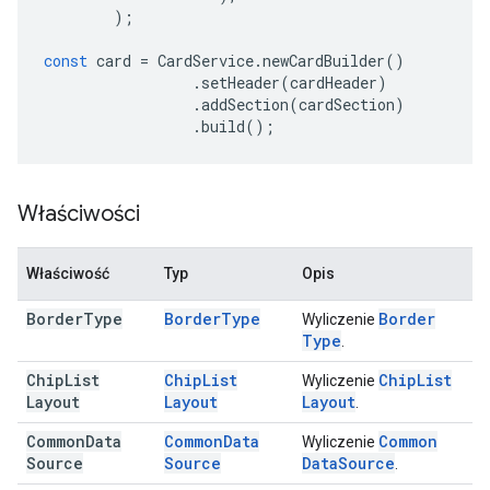
);
const
card
=
CardService
.
newCardBuilder
()
.
setHeader
(
cardHeader
)
.
addSection
(
cardSection
)
.
build
();
Właściwości
Właściwość
Typ
Opis
Border
Type
Border
Type
Border
Wyliczenie
Type
.
Chip
List
Chip
List
Chip
List
Wyliczenie
Layout
Layout
Layout
.
Common
Data
Common
Data
Common
Wyliczenie
Source
Source
Data
Source
.