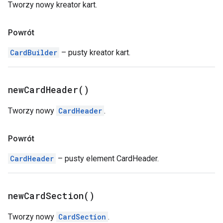
Tworzy nowy kreator kart.
Powrót
CardBuilder
– pusty kreator kart.
new
Card
Header(
)
Tworzy nowy
CardHeader
.
Powrót
CardHeader
– pusty element CardHeader.
new
Card
Section(
)
Tworzy nowy
CardSection
.