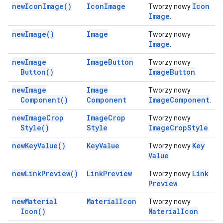
new
Icon
Image(
)
Icon
Image
Icon
Tworzy nowy
Image
.
new
Image(
)
Image
Tworzy nowy
Image
.
new
Image
Image
Button
Tworzy nowy
Button(
)
Image
Button
.
new
Image
Image
Tworzy nowy
Component(
)
Component
Image
Component
.
new
Image
Crop
Image
Crop
Tworzy nowy
Style(
)
Style
Image
Crop
Style
.
new
Key
Value(
)
Key
Value
Key
Tworzy nowy
Value
.
new
Link
Preview(
)
Link
Preview
Link
Tworzy nowy
Preview
.
new
Material
Material
Icon
Tworzy nowy
Icon(
)
Material
Icon
.