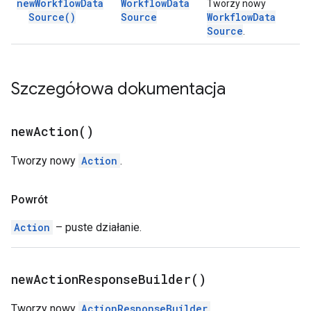
new
Workflow
Data
Workflow
Data
Tworzy nowy
Source(
)
Source
Workflow
Data
Source
.
Szczegółowa dokumentacja
new
Action(
)
Tworzy nowy
Action
.
Powrót
Action
– puste działanie.
new
Action
Response
Builder(
)
Tworzy nowy
ActionResponseBuilder
.