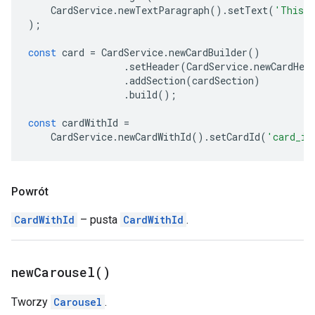
CardService
.
newTextParagraph
().
setText
(
'This i
);
const
card
=
CardService
.
newCardBuilder
()
.
setHeader
(
CardService
.
newCardHea
.
addSection
(
cardSection
)
.
build
();
const
cardWithId
=
CardService
.
newCardWithId
().
setCardId
(
'card_id
Powrót
CardWithId
– pusta
CardWithId
.
new
Carousel(
)
Tworzy
Carousel
.