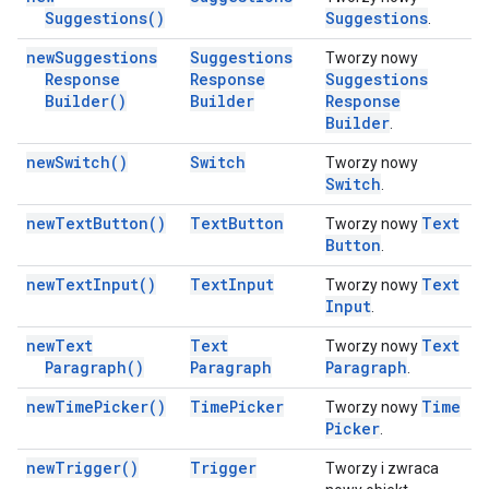
Suggestions(
)
Suggestions
.
new
Suggestions
Suggestions
Tworzy nowy
Response
Response
Suggestions
Builder(
)
Builder
Response
Builder
.
new
Switch(
)
Switch
Tworzy nowy
Switch
.
new
Text
Button(
)
Text
Button
Text
Tworzy nowy
Button
.
new
Text
Input(
)
Text
Input
Text
Tworzy nowy
Input
.
new
Text
Text
Text
Tworzy nowy
Paragraph(
)
Paragraph
Paragraph
.
new
Time
Picker(
)
Time
Picker
Time
Tworzy nowy
Picker
.
new
Trigger(
)
Trigger
Tworzy i zwraca