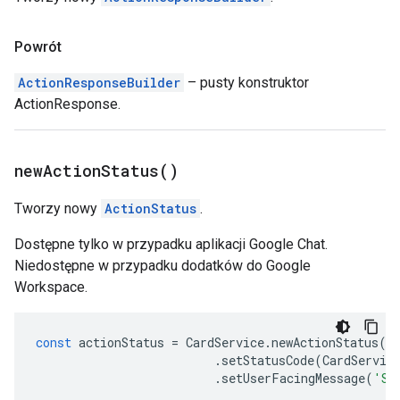
Powrót
ActionResponseBuilder
– pusty konstruktor
ActionResponse.
new
Action
Status(
)
Tworzy nowy
ActionStatus
.
Dostępne tylko w przypadku aplikacji Google Chat.
Niedostępne w przypadku dodatków do Google
Workspace.
const
actionStatus
=
CardService
.
newActionStatus
()
.
setStatusCode
(
CardServic
.
setUserFacingMessage
(
'Su