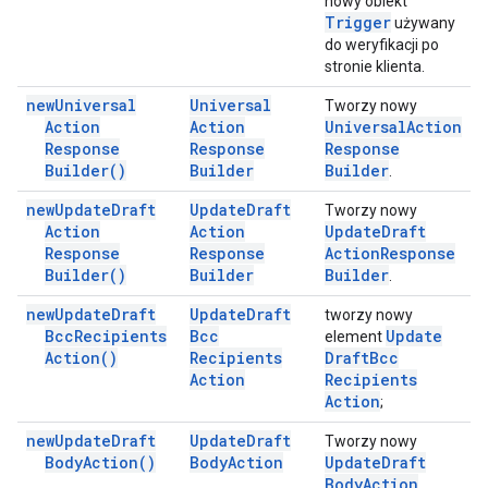
nowy obiekt
Trigger
używany
do weryfikacji po
stronie klienta.
new
Universal
Universal
Tworzy nowy
Action
Action
Universal
Action
Response
Response
Response
Builder(
)
Builder
Builder
.
new
Update
Draft
Update
Draft
Tworzy nowy
Action
Action
Update
Draft
Response
Response
Action
Response
Builder(
)
Builder
Builder
.
new
Update
Draft
Update
Draft
tworzy nowy
Bcc
Recipients
Bcc
Update
element
Action(
)
Recipients
Draft
Bcc
Action
Recipients
Action
;
new
Update
Draft
Update
Draft
Tworzy nowy
Body
Action(
)
Body
Action
Update
Draft
Body
Action
.