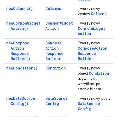
new
Columns(
)
Columns
Tworzy nowy
Columns
zestaw
.
new
Common
Widget
Common
Widget
Tworzy nowy
Action(
)
Action
Common
Widget
Action
.
new
Compose
Compose
Tworzy nowy
Action
Action
Compose
Action
Response
Response
Response
Builder(
)
Builder
Builder
.
new
Condition(
)
Condition
Tworzy nowy
Condition
obiekt
używany do
weryfikacji po
stronie klienta.
new
Data
Source
Data
Source
Tworzy nowy, pusty
Config(
)
Config
Data
Source
Config
.