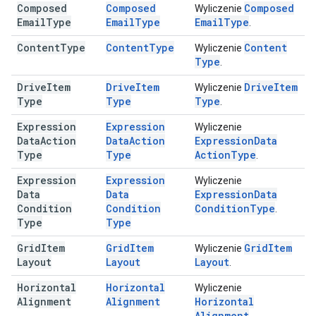
Composed
Composed
Composed
Wyliczenie
Email
Type
Email
Type
Email
Type
.
Content
Type
Content
Type
Content
Wyliczenie
Type
.
Drive
Item
Drive
Item
Drive
Item
Wyliczenie
Type
Type
Type
.
Expression
Expression
Wyliczenie
Data
Action
Data
Action
Expression
Data
Type
Type
Action
Type
.
Expression
Expression
Wyliczenie
Data
Data
Expression
Data
Condition
Condition
Condition
Type
.
Type
Type
Grid
Item
Grid
Item
Grid
Item
Wyliczenie
Layout
Layout
Layout
.
Horizontal
Horizontal
Wyliczenie
Alignment
Alignment
Horizontal
Alignment