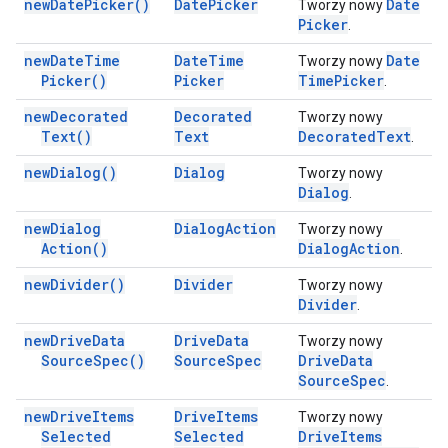
new
Date
Picker(
)
Date
Picker
Date
Tworzy nowy
Picker
.
new
Date
Time
Date
Time
Date
Tworzy nowy
Picker(
)
Picker
Time
Picker
.
new
Decorated
Decorated
Tworzy nowy
Text(
)
Text
Decorated
Text
.
new
Dialog(
)
Dialog
Tworzy nowy
Dialog
.
new
Dialog
Dialog
Action
Tworzy nowy
Action(
)
Dialog
Action
.
new
Divider(
)
Divider
Tworzy nowy
Divider
.
new
Drive
Data
Drive
Data
Tworzy nowy
Source
Spec(
)
Source
Spec
Drive
Data
Source
Spec
.
new
Drive
Items
Drive
Items
Tworzy nowy
Selected
Selected
Drive
Items