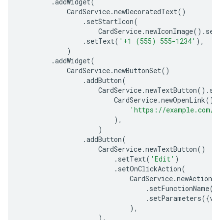
.
addWidget
(
CardService
.
newDecoratedText
()
.
setStartIcon
(
CardService
.
newIconImage
().
set
.
setText
(
'+1 (555) 555-1234'
),
)
.
addWidget
(
CardService
.
newButtonSet
()
.
addButton
(
CardService
.
newTextButton
().
se
CardService
.
newOpenLink
().
'https://example.com/s
),
)
.
addButton
(
CardService
.
newTextButton
()
.
setText
(
'Edit'
)
.
setOnClickAction
(
CardService
.
newAction
(
.
setFunctionName
(
'
.
setParameters
({
vi
),
),