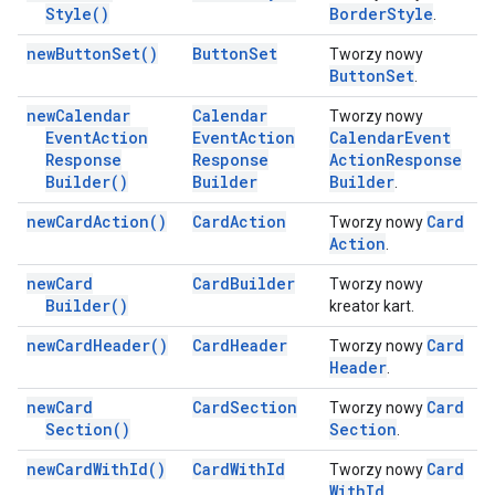
Style(
)
Border
Style
.
new
Button
Set(
)
Button
Set
Tworzy nowy
Button
Set
.
new
Calendar
Calendar
Tworzy nowy
Event
Action
Event
Action
Calendar
Event
Response
Response
Action
Response
Builder(
)
Builder
Builder
.
new
Card
Action(
)
Card
Action
Card
Tworzy nowy
Action
.
new
Card
Card
Builder
Tworzy nowy
Builder(
)
kreator kart.
new
Card
Header(
)
Card
Header
Card
Tworzy nowy
Header
.
new
Card
Card
Section
Card
Tworzy nowy
Section(
)
Section
.
new
Card
With
Id(
)
Card
With
Id
Card
Tworzy nowy
With
Id
.