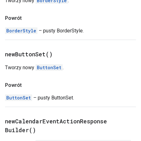
Tworzy nowy
BorderStyle
.
Powrót
BorderStyle
– pusty BorderStyle.
new
Button
Set(
)
Tworzy nowy
ButtonSet
.
Powrót
ButtonSet
– pusty ButtonSet.
new
Calendar
Event
Action
Response
Builder(
)