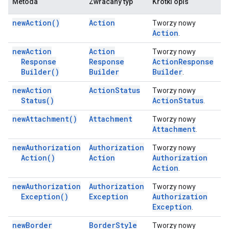
Metoda
Zwracany typ
Krótki opis
new
Action(
)
Action
Tworzy nowy
Action
.
new
Action
Action
Tworzy nowy
Response
Response
Action
Response
Builder(
)
Builder
Builder
.
new
Action
Action
Status
Tworzy nowy
Status(
)
Action
Status
.
new
Attachment(
)
Attachment
Tworzy nowy
Attachment
.
new
Authorization
Authorization
Tworzy nowy
Action(
)
Action
Authorization
Action
.
new
Authorization
Authorization
Tworzy nowy
Exception(
)
Exception
Authorization
Exception
.
new
Border
Border
Style
Tworzy nowy