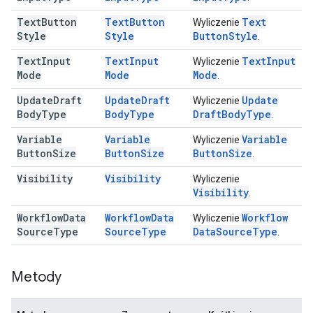
Text
Button
Text
Button
Text
Wyliczenie
Style
Style
Button
Style
.
Text
Input
Text
Input
Text
Input
Wyliczenie
Mode
Mode
Mode
.
Update
Draft
Update
Draft
Update
Wyliczenie
Body
Type
Body
Type
Draft
Body
Type
.
Variable
Variable
Variable
Wyliczenie
Button
Size
Button
Size
Button
Size
.
Visibility
Visibility
Wyliczenie
Visibility
.
Workflow
Data
Workflow
Data
Workflow
Wyliczenie
Source
Type
Source
Type
Data
Source
Type
.
Metody