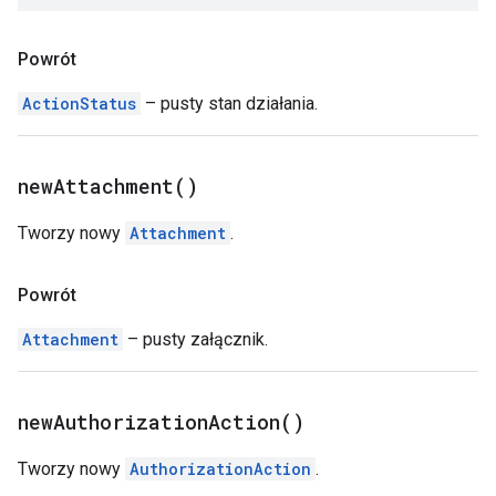
Powrót
ActionStatus
– pusty stan działania.
new
Attachment(
)
Tworzy nowy
Attachment
.
Powrót
Attachment
– pusty załącznik.
new
Authorization
Action(
)
Tworzy nowy
AuthorizationAction
.