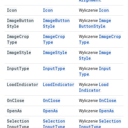
.
Icon
Icon
Icon
Wyliczenie
.
Image
Button
Image
Button
Image
Wyliczenie
Style
Style
Button
Style
.
Image
Crop
Image
Crop
Image
Crop
Wyliczenie
Type
Type
Type
.
Image
Style
Image
Style
Image
Wyliczenie
Style
.
Input
Type
Input
Type
Input
Wyliczenie
Type
.
Load
Indicator
Load
Indicator
Load
Wyliczenie
Indicator
.
On
Close
On
Close
On
Close
Wyliczenie
.
Open
As
Open
As
Open
As
Wyliczenie
.
Selection
Selection
Selection
Wyliczenie
Input
Type
Input
Type
Input
Type
.