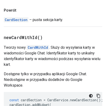
Powrót
CardSection
– pusta sekcja karty.
new
Card
With
Id(
)
Tworzy nowy
CardWithId
. Służy do wysyłania karty w
wiadomości Google Chat. Identyfikator karty to unikalny
identyfikator karty w wiadomości podczas wysyłania wielu
kart.
Dostępne tylko w przypadku aplikacji Google Chat.
Niedostępne w przypadku dodatków do Google
Workspace.
const
cardSection
=
CardService
.
newCardSection
();
cardSection
.
addWidget
(