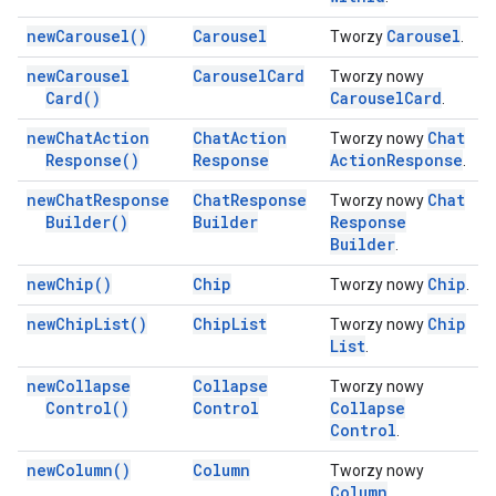
new
Carousel(
)
Carousel
Carousel
Tworzy
.
new
Carousel
Carousel
Card
Tworzy nowy
Card(
)
Carousel
Card
.
new
Chat
Action
Chat
Action
Chat
Tworzy nowy
Response(
)
Response
Action
Response
.
new
Chat
Response
Chat
Response
Chat
Tworzy nowy
Builder(
)
Builder
Response
Builder
.
new
Chip(
)
Chip
Chip
Tworzy nowy
.
new
Chip
List(
)
Chip
List
Chip
Tworzy nowy
List
.
new
Collapse
Collapse
Tworzy nowy
Control(
)
Control
Collapse
Control
.
new
Column(
)
Column
Tworzy nowy
Column
.