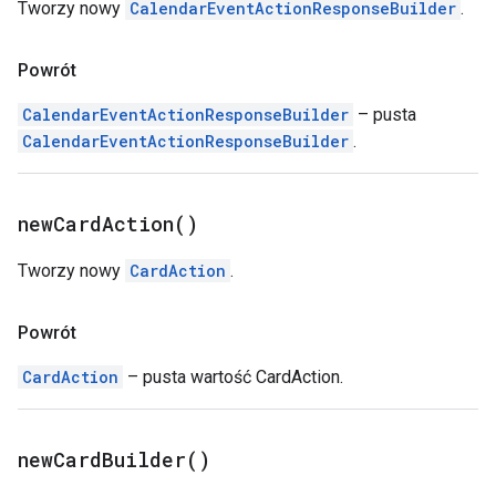
Tworzy nowy
CalendarEventActionResponseBuilder
.
Powrót
CalendarEventActionResponseBuilder
– pusta
CalendarEventActionResponseBuilder
.
new
Card
Action(
)
Tworzy nowy
CardAction
.
Powrót
CardAction
– pusta wartość CardAction.
new
Card
Builder(
)