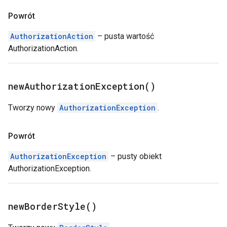
Powrót
AuthorizationAction
– pusta wartość
AuthorizationAction.
new
Authorization
Exception(
)
Tworzy nowy
AuthorizationException
.
Powrót
AuthorizationException
– pusty obiekt
AuthorizationException.
new
Border
Style(
)