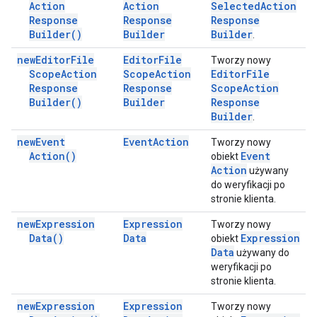
Action
Action
Selected
Action
Response
Response
Response
Builder(
)
Builder
Builder
.
new
Editor
File
Editor
File
Tworzy nowy
Scope
Action
Scope
Action
Editor
File
Response
Response
Scope
Action
Builder(
)
Builder
Response
Builder
.
new
Event
Event
Action
Tworzy nowy
Action(
)
Event
obiekt
Action
używany
do weryfikacji po
stronie klienta.
new
Expression
Expression
Tworzy nowy
Data(
)
Data
Expression
obiekt
Data
używany do
weryfikacji po
stronie klienta.
new
Expression
Expression
Tworzy nowy