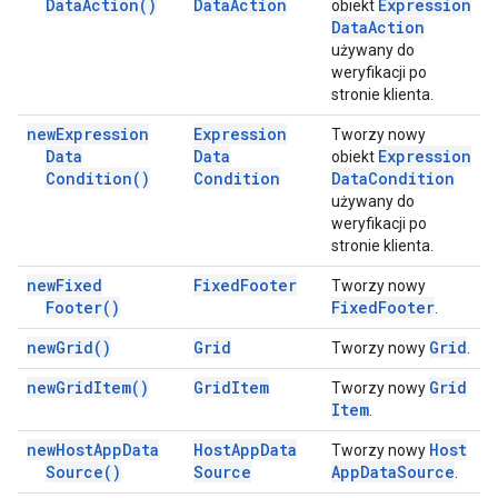
Data
Action(
)
Data
Action
Expression
obiekt
Data
Action
używany do
weryfikacji po
stronie klienta.
new
Expression
Expression
Tworzy nowy
Data
Data
Expression
obiekt
Condition(
)
Condition
Data
Condition
używany do
weryfikacji po
stronie klienta.
new
Fixed
Fixed
Footer
Tworzy nowy
Footer(
)
Fixed
Footer
.
new
Grid(
)
Grid
Grid
Tworzy nowy
.
new
Grid
Item(
)
Grid
Item
Grid
Tworzy nowy
Item
.
new
Host
App
Data
Host
App
Data
Host
Tworzy nowy
Source(
)
Source
App
Data
Source
.