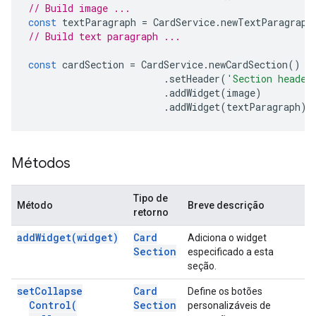
// Build image ...
const
textParagraph
=
CardService
.
newTextParagraph
// Build text paragraph ...
const
cardSection
=
CardService
.
newCardSection
()
.
setHeader
(
'Section header
.
addWidget
(
image
)
.
addWidget
(
textParagraph
);
Métodos
Tipo de
Método
Breve descrição
retorno
add
Widget(
widget)
Card
Adiciona o widget
Section
especificado a esta
seção.
set
Collapse
Card
Define os botões
Control(
Section
personalizáveis de