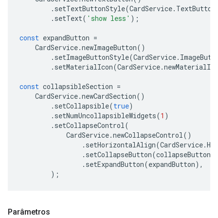
.
setTextButtonStyle
(
CardService
.
TextButton
.
setText
(
'show less'
);
const
expandButton
=
CardService
.
newImageButton
()
.
setImageButtonStyle
(
CardService
.
ImageButt
.
setMaterialIcon
(
CardService
.
newMaterialIc
const
collapsibleSection
=
CardService
.
newCardSection
()
.
setCollapsible
(
true
)
.
setNumUncollapsibleWidgets
(
1
)
.
setCollapseControl
(
CardService
.
newCollapseControl
()
.
setHorizontalAlign
(
CardService
.
Ho
.
setCollapseButton
(
collapseButton
)
.
setExpandButton
(
expandButton
),
);
Parâmetros