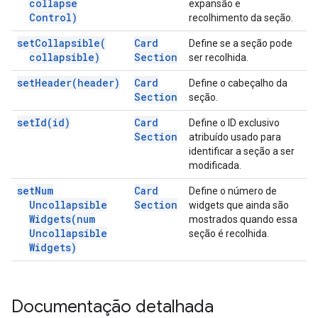
collapse
expansão e
Control)
recolhimento da seção.
set
Collapsible(
Card
Define se a seção pode
collapsible)
Section
ser recolhida.
set
Header(
header)
Card
Define o cabeçalho da
Section
seção.
set
Id(
id)
Card
Define o ID exclusivo
Section
atribuído usado para
identificar a seção a ser
modificada.
set
Num
Card
Define o número de
Uncollapsible
Section
widgets que ainda são
Widgets(
num
mostrados quando essa
Uncollapsible
seção é recolhida.
Widgets)
Documentação detalhada