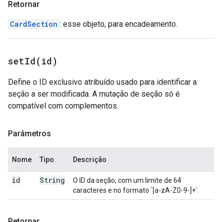
Retornar
CardSection
: esse objeto, para encadeamento.
setId(
id)
Define o ID exclusivo atribuído usado para identificar a
seção a ser modificada. A mutação de seção só é
compatível com complementos.
Parâmetros
Nome
Tipo
Descrição
id
String
O ID da seção, com um limite de 64
caracteres e no formato `[a-zA-Z0-9-]+`.
Retornar