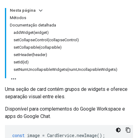
Nesta página
Métodos
Documentação detalhada
addWidget(widget)
setCollapseControl(collapseControl)
setCollapsible(collapsible)
setHeader(header)
setId(id)
setNumUncollapsibleWidgets(numUncollapsibleWidgets)
Uma seção de card contém grupos de widgets e oferece
separação visual entre eles.
Disponível para complementos do Google Workspace e
apps do Google Chat.
const
image
=
CardService
.
newImage
();