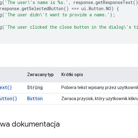
g
(
'The user\'s name is %s.'
,
response
.
getResponseText
(
response
.
getSelectedButton
()
===
ui
.
Button
.
NO
)
{
g
(
'The user didn\'t want to provide a name.'
);
g
(
'The user clicked the close button in the dialog\'s t
Zwracany typ
Krótki opis
ext(
)
String
Pobiera tekst wpisany przez użytkown
utton(
)
Button
Zwraca przycisk, który użytkownik klik
owa dokumentacja