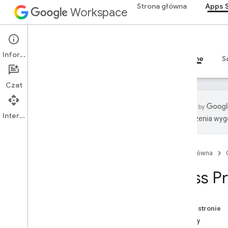
Strona główna
Apps S
Workspace
Apps Script
Informacje
Przegląd
Przewodniki
Materiały referencyjne
S
Czat
Interfejs API
Tłumaczenia wyge
Przegląd
Strona główna
Usługi Google Workspace
Konsola administracyjna
Class P
Calendar
Czat
Dokumenty
Na tej stronie
Drive
Metody