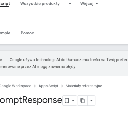
cript
Wszystkie produkty
Więcej
ample
Pomoc
Google używa technologii AI do tłumaczenia treści na Twój prefe
nerowane przez AI mogą zawierać błędy.
Google Workspace
Apps Script
Materiały referencyjne
rompt
Response