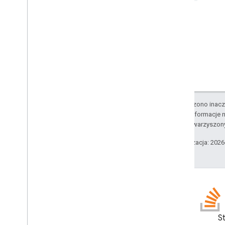
Add-ons API
Apps Script API
1
Biblioteki klienta
O ile nie stwierdzono inacze
Szczegółowe informacje n
podmiotów stowarzyszon
Ostatnia aktualizacja: 202
Blog
S