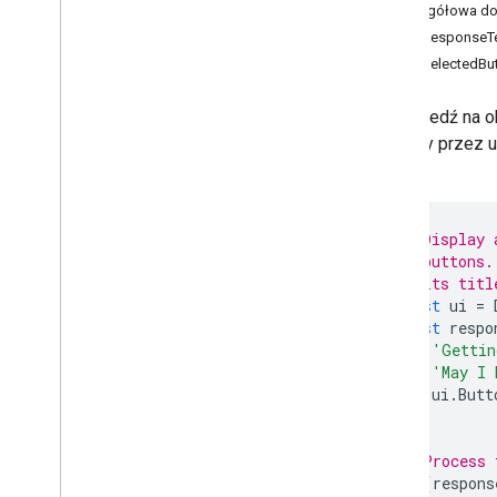
Formularze
Szczegółowa do
Gmail
getResponseTe
Arkusze
getSelectedBut
Prezentacje
Obszar roboczy
Odpowiedź na 
Więcej
.
.
.
wpisany przez u
okno.
Inne usługi Google
Google Analytics
// Display 
Google Maps
// buttons.
Google Translate
// its titl
Vertex AI
const
ui
=
You
Tube
const
respo
'Gettin
Więcej
.
.
.
'May I 
ui
.
Butt
Usługi użyteczności publicznej
);
Interfejs &&; połączenie bazy danych
Użyteczność danych i optymalizacja
// Process 
if
(
respons
HTML & treść