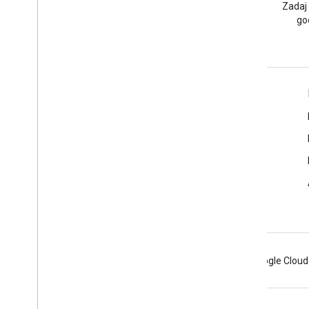
Przeczytaj bloga Google
Zadaj
Workspace Developers
go
Google Workspace dla programistów
Omówienie platformy
Usługi dla deweloperów
Informacje o wersjach
Pomoc dla programistów
Warunki usługi
Android
Chrome
Firebase
Google Cloud