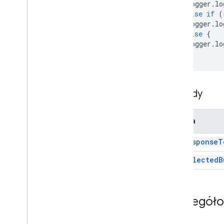
Logger
.
lo
Wykonanie skryptu i informacje
}
else
if
(
Podstawowa
Logger
.
lo
Informacje ogólne
}
else
{
Przeglądarka
Logger
.
lo
}
Rejestrator
Typ MIME
Sesja
konsola
Metody
Zajęcia
Blob
Metoda
Menu
get
Response
T
Szybka odpowiedź
Kolor RGB
get
Selected
B
UI
Użytkownik
Interfejsy
Szczegół
Blob
Source
,