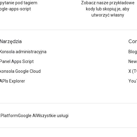
 pytanie pod tagiem
Zobacz nasze przykładowe
ogle-apps-script
kody lub skopiuj je, aby
utworzyć własny
Narzędzia
Con
Konsola administracyjna
Blog
Panel Apps Script
News
konsola Google Cloud
X (T
APIs Explorer
You
 Platform
Google AI
Wszystkie usługi