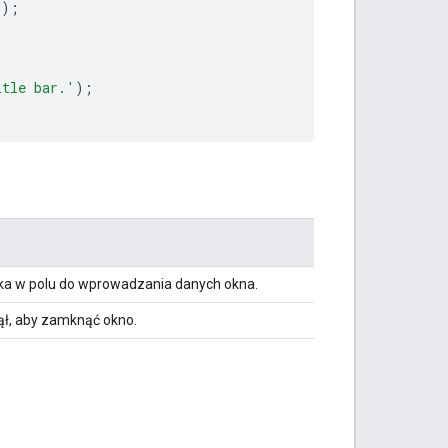
));
itle bar.'
);
ika w polu do wprowadzania danych okna.
nął, aby zamknąć okno.