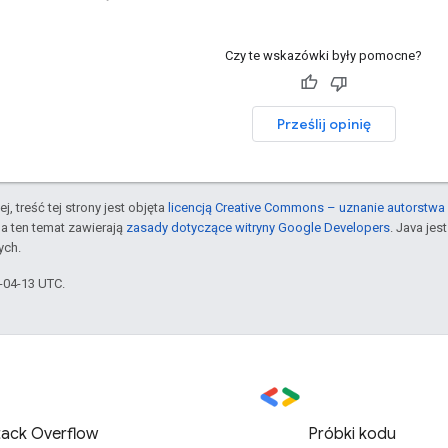
Czy te wskazówki były pomocne?
Prześlij opinię
j, treść tej strony jest objęta
licencją Creative Commons – uznanie autorstwa 
a ten temat zawierają
zasady dotyczące witryny Google Developers
. Java je
ych.
6-04-13 UTC.
tack Overflow
Próbki kodu