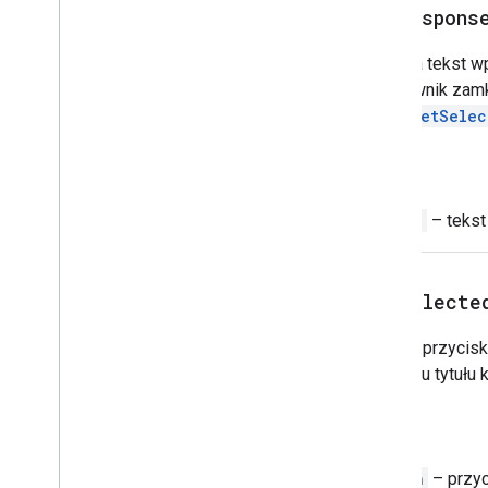
Wykazy
get
Respons
Przycisk
Zestaw przycisków
Pobiera tekst w
Typ koloru
użytkownik zamkn
Miesiąc
okna.
getSelec
Dni powszednie
Cache (Pamięć podręczna)
Powrót
Zablokuj
Właściwości
String
– tekst
Skrypt
Zasoby projektu skryptu
get
Selecte
Reguły i zdarzenia automatyczne
Zwraca przycisk,
Plik manifestu
na pasku tytułu
Limity
Dodatki do Google Workspace
Powrót
Usługi
Button
– przyci
Plik manifestu