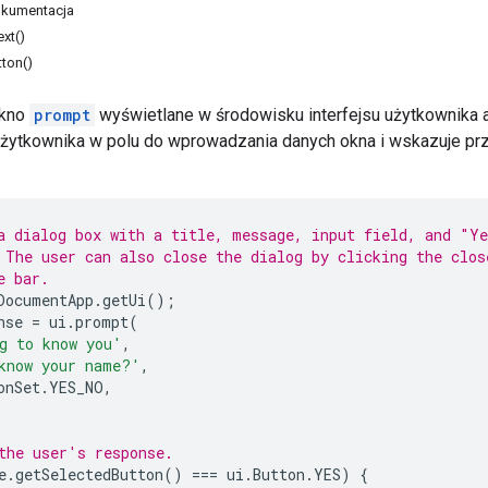
kumentacja
xt()
ton()
okno
prompt
wyświetlane w środowisku interfejsu użytkownika a
żytkownika w polu do wprowadzania danych okna i wskazuje przy
a dialog box with a title, message, input field, and "Y
 The user can also close the dialog by clicking the clos
e bar.
DocumentApp
.
getUi
();
nse
=
ui
.
prompt
(
g to know you'
,
know your name?'
,
onSet
.
YES_NO
,
the user's response.
e
.
getSelectedButton
()
===
ui
.
Button
.
YES
)
{