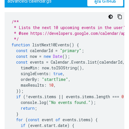
advanced/calendar.gs
ดูใน GitHub
/**
 * Lists the next 10 upcoming events in the user's
 * @see https://developers.google.com/calendar/api
 */
function
listNext10Events
()
{
const
calendarId
=
"primary"
;
const
now
=
new
Date
();
const
events
=
Calendar
.
Events
.
list
(
calendarId
,
timeMin
:
now
.
toISOString
(),
singleEvents
:
true
,
orderBy
:
"startTime"
,
maxResults
:
10
,
});
if
(
!
events
.
items
||
events
.
items
.
length
===
0
)
console
.
log
(
"No events found."
);
return
;
}
for
(
const
event
of
events
.
items
)
{
if
(
event
.
start
.
date
)
{