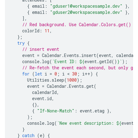
{
email
:
"gduser1@workspacesample.dev"
},
{
email
:
"gduser2@workspacesample.dev"
},
],
// Red background. Use Calendar.Colors.get() f
colorId
:
11
,
};
try
{
// insert event
event
=
Calendar
.
Events
.
insert
(
event
,
calendar
console
.
log
(
`Event ID: 
${
event
.
getId
()
}
`
);
// Re-fetch the event each second, but only get
for
(
let
i
=
0
;
i
 < 
30
;
i
++
)
{
Utilities
.
sleep
(
1000
);
event
=
Calendar
.
Events
.
get
(
calendarId
,
event
.
id
,
{},
{
"If-None-Match"
:
event
.
etag
},
);
console
.
log
(
`New event description: 
${
event
.
}
}
catch
(
e
)
{