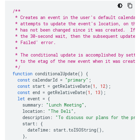
/**
 * Creates an event in the user's default calendar
 * attempts to update the event's location, on the
 * has not been changed since it was created.  If 
 * the 30-second wait, then the subsequent update 
 * Failed' error.
 *
 * The conditional update is accomplished by setti
 * to the etag of the new event when it was create
 */
function
conditionalUpdate
()
{
const
calendarId
=
"primary"
;
const
start
=
getRelativeDate
(
1
,
12
);
const
end
=
getRelativeDate
(
1
,
13
);
let
event
=
{
summary
:
"Lunch Meeting"
,
location
:
"The Deli"
,
description
:
"To discuss our plans for the pre
start
:
{
dateTime
:
start
.
toISOString
(),
},