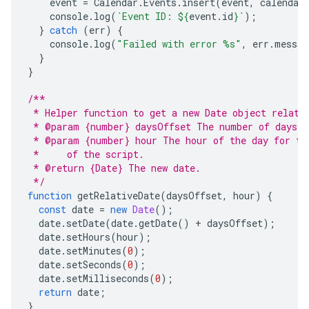
event
=
Calendar
.
Events
.
insert
(
event
,
calendar
console
.
log
(
`Event ID: 
${
event
.
id
}
`
);
}
catch
(
err
)
{
console
.
log
(
"Failed with error %s"
,
err
.
messag
}
}
/**
 * Helper function to get a new Date object relati
 * @param {number} daysOffset The number of days i
 * @param {number} hour The hour of the day for th
 *     of the script.
 * @return {Date} The new date.
 */
function
getRelativeDate
(
daysOffset
,
hour
)
{
const
date
=
new
Date
();
date
.
setDate
(
date
.
getDate
()
+
daysOffset
);
date
.
setHours
(
hour
);
date
.
setMinutes
(
0
);
date
.
setSeconds
(
0
);
date
.
setMilliseconds
(
0
);
return
date
;
}