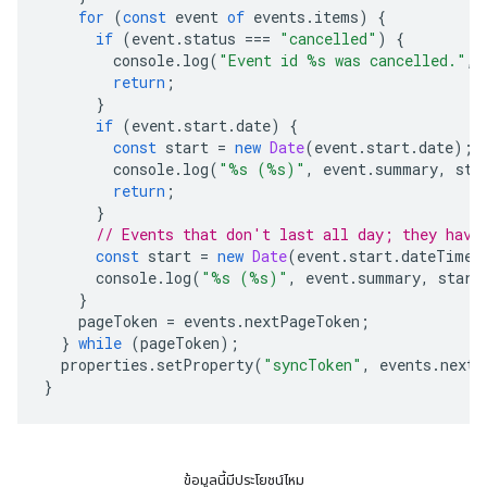
for
(
const
event
of
events
.
items
)
{
if
(
event
.
status
===
"cancelled"
)
{
console
.
log
(
"Event id %s was cancelled."
,
return
;
}
if
(
event
.
start
.
date
)
{
const
start
=
new
Date
(
event
.
start
.
date
);
console
.
log
(
"%s (%s)"
,
event
.
summary
,
sta
return
;
}
// Events that don't last all day; they have
const
start
=
new
Date
(
event
.
start
.
dateTime
)
console
.
log
(
"%s (%s)"
,
event
.
summary
,
start
}
pageToken
=
events
.
nextPageToken
;
}
while
(
pageToken
);
properties
.
setProperty
(
"syncToken"
,
events
.
nextS
}
ข้อมูลนี้มีประโยชน์ไหม