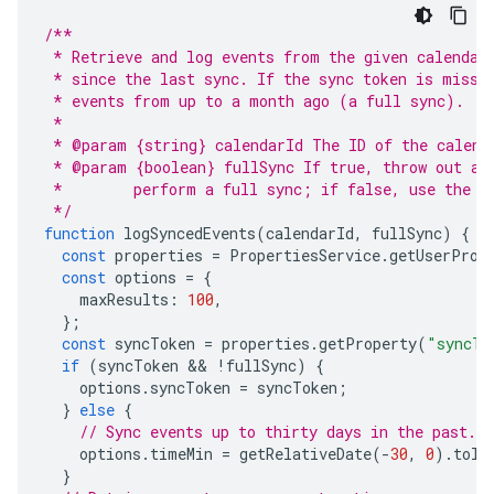
/**
 * Retrieve and log events from the given calendar
 * since the last sync. If the sync token is missi
 * events from up to a month ago (a full sync).
 *
 * @param {string} calendarId The ID of the calend
 * @param {boolean} fullSync If true, throw out an
 *        perform a full sync; if false, use the e
 */
function
logSyncedEvents
(
calendarId
,
fullSync
)
{
const
properties
=
PropertiesService
.
getUserProp
const
options
=
{
maxResults
:
100
,
};
const
syncToken
=
properties
.
getProperty
(
"syncTo
if
(
syncToken
 && 
!
fullSync
)
{
options
.
syncToken
=
syncToken
;
}
else
{
// Sync events up to thirty days in the past.
options
.
timeMin
=
getRelativeDate
(
-
30
,
0
).
toIS
}