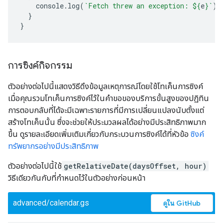
console
.
log
(
`Fetch threw an exception: 
${
e
}
`
);
}
}
การซิงค์กิจกรรม
ตัวอย่างต่อไปนี้แสดงวิธีดึงข้อมูลเหตุการณ์โดยใช้โทเค็นการซิงค์
เมื่อคุณรวมโทเค็นการซิงค์ไว้ในคำขอของบริการขั้นสูงของปฏิทิน
การตอบกลับที่ได้จะมีเฉพาะรายการที่มีการเปลี่ยนแปลงนับตั้งแต่
สร้างโทเค็นนั้น ซึ่งจะช่วยให้ประมวลผลได้อย่างมีประสิทธิภาพมาก
ขึ้น ดูรายละเอียดเพิ่มเติมเกี่ยวกับกระบวนการซิงค์ได้ที่หัวข้อ
ซิงค์
ทรัพยากรอย่างมีประสิทธิภาพ
ตัวอย่างต่อไปนี้ใช้
getRelativeDate(daysOffset, hour)
วิธีเดียวกันกับที่กำหนดไว้ในตัวอย่างก่อนหน้า
advanced/calendar.gs
ดูใน GitHub