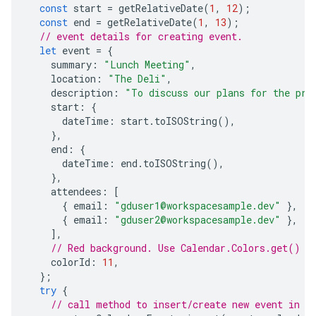
const
start
=
getRelativeDate
(
1
,
12
);
const
end
=
getRelativeDate
(
1
,
13
);
// event details for creating event.
let
event
=
{
summary
:
"Lunch Meeting"
,
location
:
"The Deli"
,
description
:
"To discuss our plans for the pre
start
:
{
dateTime
:
start
.
toISOString
(),
},
end
:
{
dateTime
:
end
.
toISOString
(),
},
attendees
:
[
{
email
:
"gduser1@workspacesample.dev"
},
{
email
:
"gduser2@workspacesample.dev"
},
],
// Red background. Use Calendar.Colors.get() f
colorId
:
11
,
};
try
{
// call method to insert/create new event in p