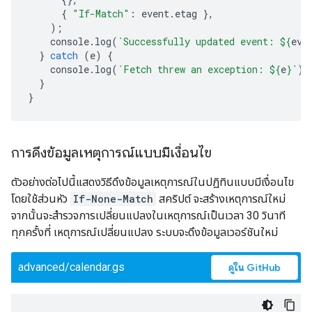
{
"If-Match"
:
event
.
etag
},
);
console
.
log
(
`Successfully updated event: 
${
eve
}
catch
(
e
)
{
console
.
log
(
`Fetch threw an exception: 
${
e
}
`
);
}
}
การดึงข้อมูลเหตุการณ์แบบมีเงื่อนไข
ตัวอย่างต่อไปนี้แสดงวิธีดึงข้อมูลเหตุการณ์ในปฏิทินแบบมีเงื่อนไข
โดยใช้ส่วนหัว
If-None-Match
สคริปต์ จะสร้างเหตุการณ์ใหม่
จากนั้นจะสำรวจการเปลี่ยนแปลงในเหตุการณ์เป็นเวลา 30 วินาที
ทุกครั้งที่ เหตุการณ์เปลี่ยนแปลง ระบบจะดึงข้อมูลเวอร์ชันใหม่
advanced/calendar.gs
ดูใน GitHub