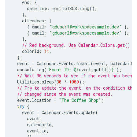
end
:
{
dateTime
:
end
.
toISOString
(),
},
attendees
:
[
{
email
:
"gduser1@workspacesample.dev"
},
{
email
:
"gduser2@workspacesample.dev"
},
],
// Red background. Use Calendar.Colors.get() f
colorId
:
11
,
};
event
=
Calendar
.
Events
.
insert
(
event
,
calendarId
console
.
log
(
`Event ID: 
${
event
.
getId
()
}
`
);
// Wait 30 seconds to see if the event has been u
Utilities
.
sleep
(
30
*
1000
);
// Try to update the event, on the condition tha
// changed since the event was created.
event
.
location
=
"The Coffee Shop"
;
try
{
event
=
Calendar
.
Events
.
update
(
event
,
calendarId
,
event
.
id
,
{},