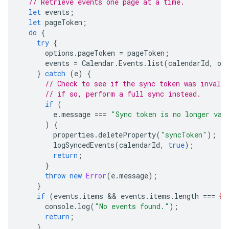
// Retrieve events one page at a time.
let
events
;
let
pageToken
;
do
{
try
{
options
.
pageToken
=
pageToken
;
events
=
Calendar
.
Events
.
list
(
calendarId
,
op
}
catch
(
e
)
{
// Check to see if the sync token was invali
// if so, perform a full sync instead.
if
(
e
.
message
===
"Sync token is no longer val
)
{
properties
.
deleteProperty
(
"syncToken"
);
logSyncedEvents
(
calendarId
,
true
);
return
;
}
throw
new
Error
(
e
.
message
);
}
if
(
events
.
items
 && 
events
.
items
.
length
===
0
)
console
.
log
(
"No events found."
);
return
;
}