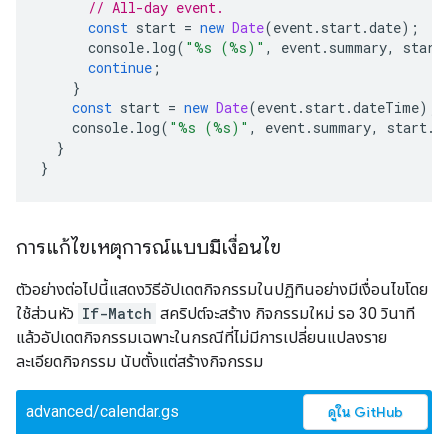
// All-day event.
const
start
=
new
Date
(
event
.
start
.
date
);
console
.
log
(
"%s (%s)"
,
event
.
summary
,
start
continue
;
}
const
start
=
new
Date
(
event
.
start
.
dateTime
);
console
.
log
(
"%s (%s)"
,
event
.
summary
,
start
.
t
}
}
การแก้ไขเหตุการณ์แบบมีเงื่อนไข
ตัวอย่างต่อไปนี้แสดงวิธีอัปเดตกิจกรรมในปฏิทินอย่างมีเงื่อนไขโดย
ใช้ส่วนหัว
If-Match
สคริปต์จะสร้าง กิจกรรมใหม่ รอ 30 วินาที
แล้วอัปเดตกิจกรรมเฉพาะในกรณีที่ไม่มีการเปลี่ยนแปลงราย
ละเอียดกิจกรรม นับตั้งแต่สร้างกิจกรรม
advanced/calendar.gs
ดูใน GitHub