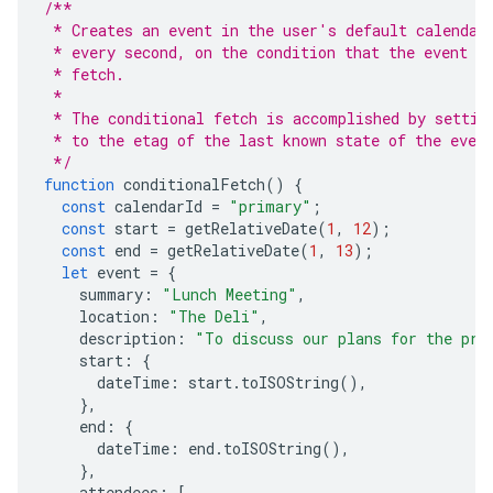
/**
 * Creates an event in the user's default calendar
 * every second, on the condition that the event h
 * fetch.
 *
 * The conditional fetch is accomplished by settin
 * to the etag of the last known state of the even
 */
function
conditionalFetch
()
{
const
calendarId
=
"primary"
;
const
start
=
getRelativeDate
(
1
,
12
);
const
end
=
getRelativeDate
(
1
,
13
);
let
event
=
{
summary
:
"Lunch Meeting"
,
location
:
"The Deli"
,
description
:
"To discuss our plans for the pre
start
:
{
dateTime
:
start
.
toISOString
(),
},
end
:
{
dateTime
:
end
.
toISOString
(),
},
attendees
:
[