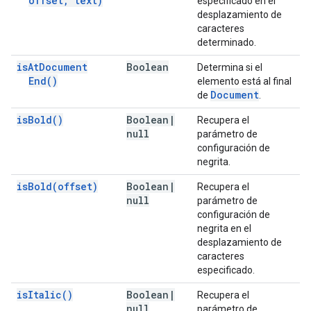
offset
,
text)
especificado en el
desplazamiento de
caracteres
determinado.
is
At
Document
Boolean
Determina si el
End(
)
elemento está al final
Document
de
.
is
Bold(
)
Boolean
|
Recupera el
null
parámetro de
configuración de
negrita.
is
Bold(
offset)
Boolean
|
Recupera el
null
parámetro de
configuración de
negrita en el
desplazamiento de
caracteres
especificado.
is
Italic(
)
Boolean
|
Recupera el
null
parámetro de