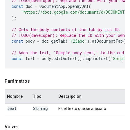
// TODO(developer): Replace the URL with your own.
const
doc
=
DocumentApp
.
openByUrl
(
'https://docs.google.com/document/d/DOCUMENT_I
);
// Gets the body contents of the tab by its ID.
// TODO(developer): Replace the ID with your own.
const
body
=
doc
.
getTab
(
'123abc'
).
asDocumentTab
()
// Adds the text, 'Sample body text,' to the end o
const
text
=
body
.
editAsText
().
appendText
(
'Sample 
Parámetros
Nombre
Tipo
Descripción
text
String
Es el texto que se anexará.
Volver