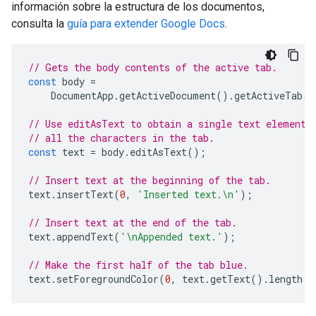
información sobre la estructura de los documentos,
consulta la
guía para extender Google Docs
.
// Gets the body contents of the active tab.
const
body
=
DocumentApp
.
getActiveDocument
().
getActiveTab
()
// Use editAsText to obtain a single text element 
// all the characters in the tab.
const
text
=
body
.
editAsText
();
// Insert text at the beginning of the tab.
text
.
insertText
(
0
,
'Inserted text.\n'
);
// Insert text at the end of the tab.
text
.
appendText
(
'\nAppended text.'
);
// Make the first half of the tab blue.
text
.
setForegroundColor
(
0
,
text
.
getText
().
length
/