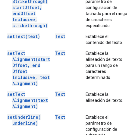
Strikethrough(
parámetro de
start
Offset
,
configuración de
end
Offset
tachado para el rango
Inclusive
,
de caracteres
strikethrough)
especificado.
set
Text(
text)
Text
Establece el
contenido del texto.
set
Text
Text
Establece la
Alignment(
start
alineación del texto
Offset
,
end
para un rango de
Offset
caracteres
Inclusive
,
text
determinado.
Alignment)
set
Text
Text
Establece la
Alignment(
text
alineación del texto.
Alignment)
set
Underline(
Text
Establece el
underline)
parámetro de
configuración de