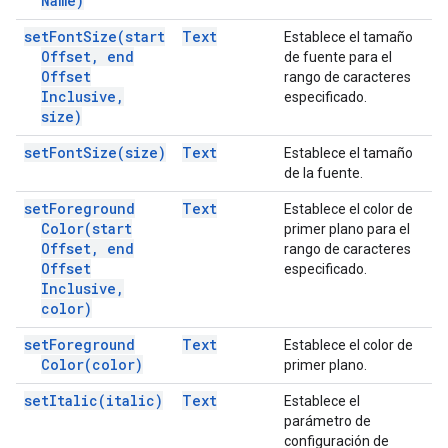
Name)
set
Font
Size(
start
Text
Establece el tamaño
Offset
,
end
de fuente para el
Offset
rango de caracteres
Inclusive
,
especificado.
size)
set
Font
Size(
size)
Text
Establece el tamaño
de la fuente.
set
Foreground
Text
Establece el color de
Color(
start
primer plano para el
Offset
,
end
rango de caracteres
Offset
especificado.
Inclusive
,
color)
set
Foreground
Text
Establece el color de
Color(
color)
primer plano.
set
Italic(
italic)
Text
Establece el
parámetro de
configuración de