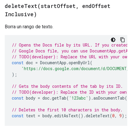
deleteText(
start
Offset
,
end
Offset
Inclusive)
Borra un rango de texto.
// Opens the Docs file by its URL. If you created 
// Google Docs file, you can use DocumentApp.getAc
// TODO(developer): Replace the URL with your own.
const
doc
=
DocumentApp
.
openByUrl
(
'https://docs.google.com/document/d/DOCUMENT_I
);
// Gets the body contents of the tab by its ID.
// TODO(developer): Replace the ID with your own.
const
body
=
doc
.
getTab
(
'123abc'
).
asDocumentTab
()
// Deletes the first 10 characters in the body.
const
text
=
body
.
editAsText
().
deleteText
(
0
,
9
);