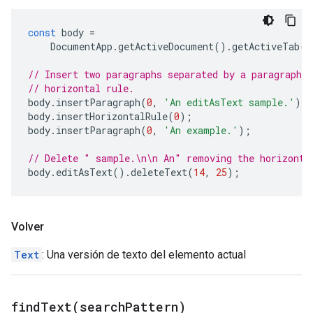
const
body
=
DocumentApp
.
getActiveDocument
().
getActiveTab
()
// Insert two paragraphs separated by a paragraph c
// horizontal rule.
body
.
insertParagraph
(
0
,
'An editAsText sample.'
);
body
.
insertHorizontalRule
(
0
);
body
.
insertParagraph
(
0
,
'An example.'
);
// Delete " sample.\n\n An" removing the horizonta
body
.
editAsText
().
deleteText
(
14
,
25
);
Volver
Text
: Una versión de texto del elemento actual
findText(
search
Pattern)