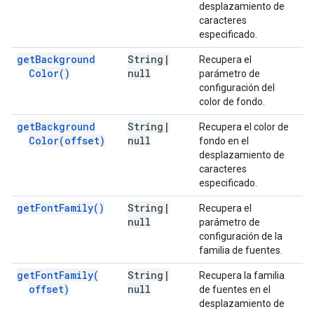
desplazamiento de
caracteres
especificado.
get
Background
String
|
Recupera el
Color(
)
null
parámetro de
configuración del
color de fondo.
get
Background
String
|
Recupera el color de
Color(
offset)
null
fondo en el
desplazamiento de
caracteres
especificado.
get
Font
Family(
)
String
|
Recupera el
null
parámetro de
configuración de la
familia de fuentes.
get
Font
Family(
String
|
Recupera la familia
offset)
null
de fuentes en el
desplazamiento de