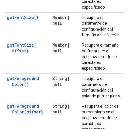
caracteres
especificado.
get
Font
Size(
)
Number
|
Recupera el
null
parámetro de
configuración del
tamaño de la fuente.
get
Font
Size(
Number
|
Recupera el tamaño
offset)
null
de fuente en el
desplazamiento de
caracteres
especificado.
get
Foreground
String
|
Recupera el
Color(
)
null
parámetro de
configuración del
color de primer plano.
get
Foreground
String
|
Recupera el color de
Color(
offset)
null
primer plano en el
desplazamiento de
caracteres