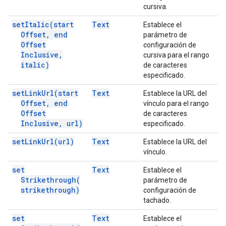
cursiva.
set
Italic(
start
Text
Establece el
Offset
,
end
parámetro de
Offset
configuración de
Inclusive
,
cursiva para el rango
italic)
de caracteres
especificado.
set
Link
Url(
start
Text
Establece la URL del
Offset
,
end
vínculo para el rango
Offset
de caracteres
Inclusive
,
url)
especificado.
set
Link
Url(
url)
Text
Establece la URL del
vínculo.
set
Text
Establece el
Strikethrough(
parámetro de
strikethrough)
configuración de
tachado.
set
Text
Establece el