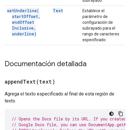
subrayado.
set
Underline(
Text
Establece el
start
Offset
,
parámetro de
end
Offset
configuración de
Inclusive
,
subrayado para el
underline)
rango de caracteres
especificado.
Documentación detallada
appendText(
text)
Agrega el texto especificado al final de esta región de
texto.
// Opens the Docs file by its URL. If you created 
// Google Docs file, you can use DocumentApp.getAc