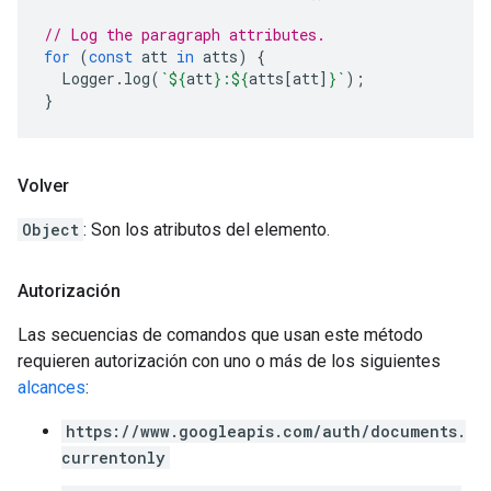
// Log the paragraph attributes.
for
(
const
att
in
atts
)
{
Logger
.
log
(
`
${
att
}
:
${
atts
[
att
]
}
`
);
}
Volver
Object
: Son los atributos del elemento.
Autorización
Las secuencias de comandos que usan este método
requieren autorización con uno o más de los siguientes
alcances
:
https://www.googleapis.com/auth/documents.
currentonly