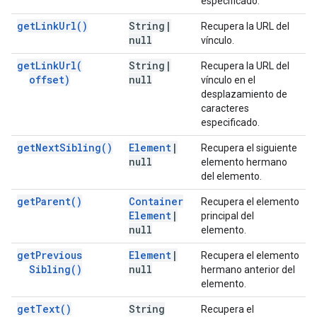
especificado.
get
Link
Url(
)
String
|
Recupera la URL del
null
vínculo.
get
Link
Url(
String
|
Recupera la URL del
offset)
null
vínculo en el
desplazamiento de
caracteres
especificado.
get
Next
Sibling(
)
Element
|
Recupera el siguiente
null
elemento hermano
del elemento.
get
Parent(
)
Container
Recupera el elemento
Element
|
principal del
null
elemento.
get
Previous
Element
|
Recupera el elemento
Sibling(
)
null
hermano anterior del
elemento.
get
Text(
)
String
Recupera el