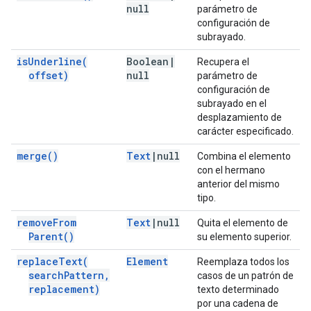
null
parámetro de
configuración de
subrayado.
is
Underline(
Boolean
|
Recupera el
offset)
null
parámetro de
configuración de
subrayado en el
desplazamiento de
carácter especificado.
merge(
)
Text
|
null
Combina el elemento
con el hermano
anterior del mismo
tipo.
remove
From
Text
|
null
Quita el elemento de
Parent(
)
su elemento superior.
replace
Text(
Element
Reemplaza todos los
search
Pattern
,
casos de un patrón de
replacement)
texto determinado
por una cadena de