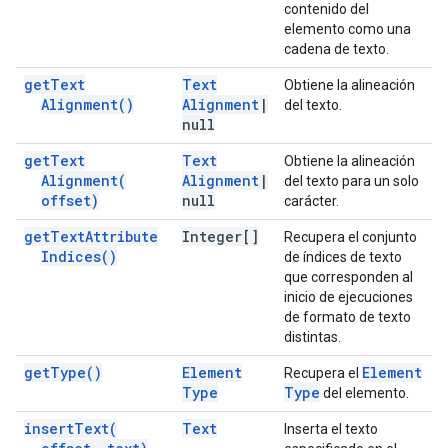
contenido del
elemento como una
cadena de texto.
get
Text
Text
Obtiene la alineación
Alignment(
)
Alignment
|
del texto.
null
get
Text
Text
Obtiene la alineación
Alignment(
Alignment
|
del texto para un solo
offset)
null
carácter.
get
Text
Attribute
Integer[]
Recupera el conjunto
Indices(
)
de índices de texto
que corresponden al
inicio de ejecuciones
de formato de texto
distintas.
get
Type(
)
Element
Element
Recupera el
Type
Type
del elemento.
insert
Text(
Text
Inserta el texto