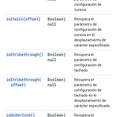
configuración de
cursiva.
is
Italic(
offset)
Boolean
|
Recupera el
null
parámetro de
configuración de
cursiva en el
desplazamiento de
carácter especificado.
is
Strikethrough(
)
Boolean
|
Recupera el
null
parámetro de
configuración de
tachado.
is
Strikethrough(
Boolean
|
Recupera el
offset)
null
parámetro de
configuración de
tachado en el
desplazamiento de
carácter especificado.
is
Underline(
)
Boolean
|
Recupera el