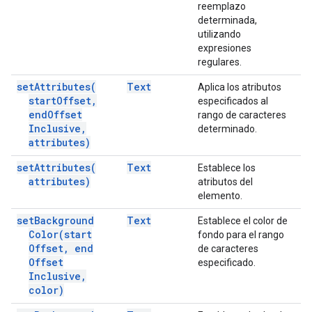
reemplazo
determinada,
utilizando
expresiones
regulares.
set
Attributes(
Text
Aplica los atributos
start
Offset
,
especificados al
end
Offset
rango de caracteres
Inclusive
,
determinado.
attributes)
set
Attributes(
Text
Establece los
attributes)
atributos del
elemento.
set
Background
Text
Establece el color de
Color(
start
fondo para el rango
Offset
,
end
de caracteres
Offset
especificado.
Inclusive
,
color)