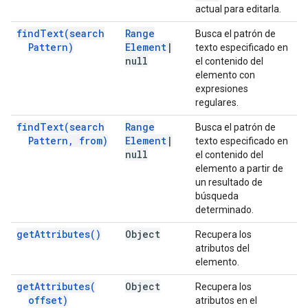
actual para editarla.
find
Text(
search
Range
Busca el patrón de
Pattern)
Element
|
texto especificado en
null
el contenido del
elemento con
expresiones
regulares.
find
Text(
search
Range
Busca el patrón de
Pattern
,
from)
Element
|
texto especificado en
null
el contenido del
elemento a partir de
un resultado de
búsqueda
determinado.
get
Attributes(
)
Object
Recupera los
atributos del
elemento.
get
Attributes(
Object
Recupera los
offset)
atributos en el