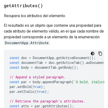
get
Attributes(
)
Recupera los atributos del elemento.
El resultado es un objeto que contiene una propiedad para
cada atributo de elemento válido, en el que cada nombre de
propiedad corresponde a un elemento de la enumeración
DocumentApp.Attribute
.
const
doc
=
DocumentApp
.
getActiveDocument
();
const
documentTab
=
doc
.
getActiveTab
().
asDocumentT
const
body
=
documentTab
.
getBody
();
// Append a styled paragraph.
const
par
=
body
.
appendParagraph
(
'A bold, italiciz
par
.
setBold
(
true
);
par
.
setItalic
(
true
);
// Retrieve the paragraph's attributes.
const
atts
=
par
.
getAttributes
();