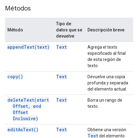
Métodos
Tipo de
Método
datos que se
Descripción breve
devuelve
append
Text(
text)
Text
Agrega el texto
especificado al final
de esta región de
texto.
copy(
)
Text
Devuelve una copia
profunda y separada
del elemento actual.
delete
Text(
start
Text
Borra un rango de
Offset
,
end
texto.
Offset
Inclusive)
edit
As
Text(
)
Text
Obtiene una versión
Text
del elemento