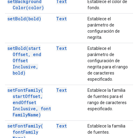
set
Background
Text
Establece el color de
Color(
color)
fondo.
set
Bold(
bold)
Text
Establece el
parámetro de
configuración de
negrita.
set
Bold(
start
Text
Establece el
Offset
,
end
parámetro de
Offset
configuración de
Inclusive
,
negrita para el rango
bold)
de caracteres
especificado.
set
Font
Family(
Text
Establece la familia
start
Offset
,
de fuentes para el
end
Offset
rango de caracteres
Inclusive
,
font
especificado.
Family
Name)
set
Font
Family(
Text
Establece la familia
font
Family
de fuentes.