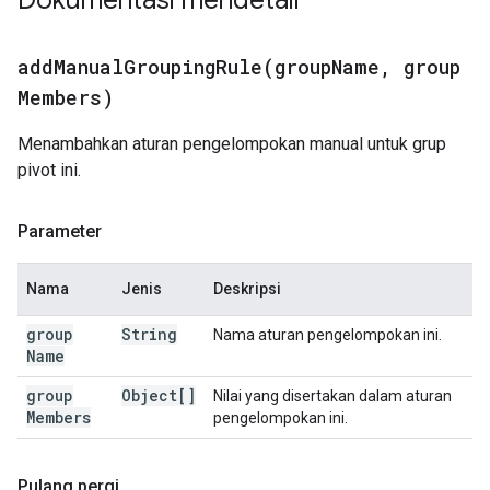
Dokumentasi mendetail
addManualGroupingRule(
group
Name
,
group
Members)
Menambahkan aturan pengelompokan manual untuk grup
pivot ini.
Parameter
Nama
Jenis
Deskripsi
group
String
Nama aturan pengelompokan ini.
Name
group
Object[]
Nilai yang disertakan dalam aturan
Members
pengelompokan ini.
Pulang pergi