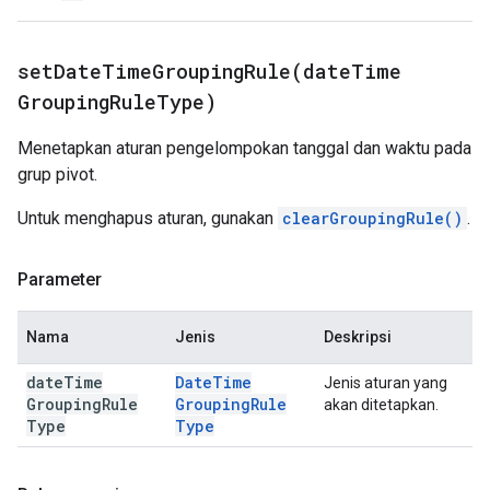
setDateTimeGroupingRule(
date
Time
Grouping
Rule
Type)
Menetapkan aturan pengelompokan tanggal dan waktu pada
grup pivot.
Untuk menghapus aturan, gunakan
clearGroupingRule()
.
Parameter
Nama
Jenis
Deskripsi
date
Time
Date
Time
Jenis aturan yang
Grouping
Rule
Grouping
Rule
akan ditetapkan.
Type
Type