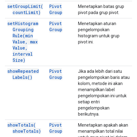
set
Group
Limit(
Pivot
Menetapkan batas grup
count
Limit)
Group
pivot pada grup pivot.
set
Histogram
Pivot
Menetapkan aturan
Grouping
Group
pengelompokan
Rule(
min
histogram untuk grup
Value
,
max
pivot ini.
Value
,
interval
Size)
show
Repeated
Pivot
Jika ada lebih dari satu
Labels(
)
Group
pengelompokan baris atau
kolom, metode ini akan
menampilkan label
pengelompokan ini untuk
setiap entri
pengelompokan
berikutnya.
show
Totals(
Pivot
Menetapkan apakah akan
show
Totals)
Group
menampilkan total nilai