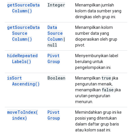
get
Source
Data
Integer
Menampilkan jumlah
Column(
)
kolom data sumber yang
diringkas oleh grup ini.
get
Source
Data
Data
Menampilkan kolom
Source
Source
sumber data yang
Column(
)
Column
|
dioperasikan oleh grup
null
pivot.
hide
Repeated
Pivot
Menyembunyikan label
Labels(
)
Group
berulang untuk
pengelompokan ini.
is
Sort
Boolean
true
Menampilkan
jika
Ascending(
)
pengurutan menaik,
false
menampilkan
jika
urutan pengurutan
menurun.
move
To
Index(
Pivot
Memindahkan grup ini ke
index)
Group
posisi yang ditentukan
dalam daftar grup baris
atau kolom saat ini.