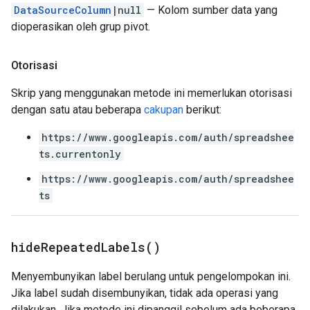
DataSourceColumn
|null
— Kolom sumber data yang
dioperasikan oleh grup pivot.
Otorisasi
Skrip yang menggunakan metode ini memerlukan otorisasi
dengan satu atau beberapa
cakupan
berikut:
https://www.googleapis.com/auth/spreadshee
ts.currentonly
https://www.googleapis.com/auth/spreadshee
ts
hide
Repeated
Labels(
)
Menyembunyikan label berulang untuk pengelompokan ini.
Jika label sudah disembunyikan, tidak ada operasi yang
dilakukan. Jika metode ini dipanggil sebelum ada beberapa