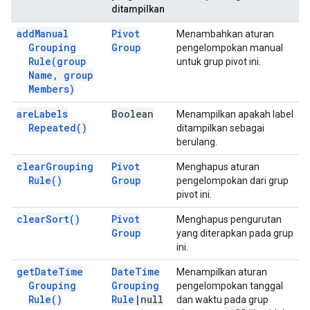
ditampilkan
add
Manual
Pivot
Menambahkan aturan
Grouping
Group
pengelompokan manual
Rule(
group
untuk grup pivot ini.
Name
,
group
Members)
are
Labels
Boolean
Menampilkan apakah label
Repeated(
)
ditampilkan sebagai
berulang.
clear
Grouping
Pivot
Menghapus aturan
Rule(
)
Group
pengelompokan dari grup
pivot ini.
clear
Sort(
)
Pivot
Menghapus pengurutan
Group
yang diterapkan pada grup
ini.
get
Date
Time
Date
Time
Menampilkan aturan
Grouping
Grouping
pengelompokan tanggal
Rule(
)
Rule
|
null
dan waktu pada grup