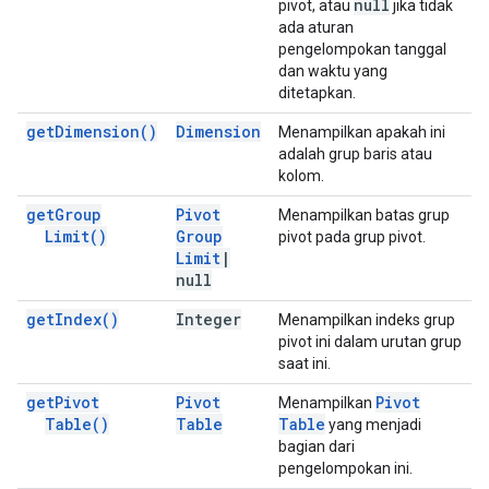
null
pivot, atau
jika tidak
ada aturan
pengelompokan tanggal
dan waktu yang
ditetapkan.
get
Dimension(
)
Dimension
Menampilkan apakah ini
adalah grup baris atau
kolom.
get
Group
Pivot
Menampilkan batas grup
Limit(
)
Group
pivot pada grup pivot.
Limit
|
null
get
Index(
)
Integer
Menampilkan indeks grup
pivot ini dalam urutan grup
saat ini.
get
Pivot
Pivot
Pivot
Menampilkan
Table(
)
Table
Table
yang menjadi
bagian dari
pengelompokan ini.