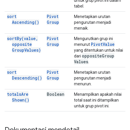
untuk grup pivot ini dalam
tabel.
sort
Pivot
Menetapkan urutan
Ascending(
)
Group
pengurutan menjadi
menaik.
sort
By(
value
,
Pivot
Mengurutkan grup ini
opposite
Group
Pivot
Value
menurut
Group
Values)
yang ditentukan untuk nilai
opposite
Group
dari
Values
.
sort
Pivot
Menetapkan urutan
Descending(
)
Group
pengurutan menjadi
menurun.
totals
Are
Boolean
Menampilkan apakah nilai
Shown(
)
total saat ini ditampilkan
untuk grup pivot ini.