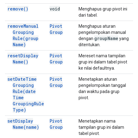
remove(
)
void
Menghapus grup pivot ini
dari tabel.
remove
Manual
Pivot
Menghapus aturan
Grouping
Group
pengelompokan manual
Rule(
group
group
Name
dengan
yang
Name)
ditentukan.
reset
Display
Pivot
Mereset nama tampilan
Name(
)
Group
grup ini dalam tabel pivot
ke nilai defaultnya.
set
Date
Time
Pivot
Menetapkan aturan
Grouping
Group
pengelompokan tanggal
Rule(
date
dan waktu pada grup
Time
pivot.
Grouping
Rule
Type)
set
Display
Pivot
Menetapkan nama
Name(
name)
Group
tampilan grup ini dalam
tabel pivot.