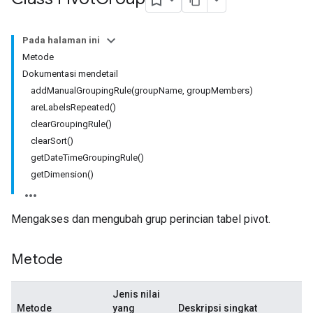
Pada halaman ini
Metode
Dokumentasi mendetail
addManualGroupingRule(groupName, groupMembers)
areLabelsRepeated()
clearGroupingRule()
clearSort()
getDateTimeGroupingRule()
getDimension()
Mengakses dan mengubah grup perincian tabel pivot.
Metode
Jenis nilai
Metode
yang
Deskripsi singkat