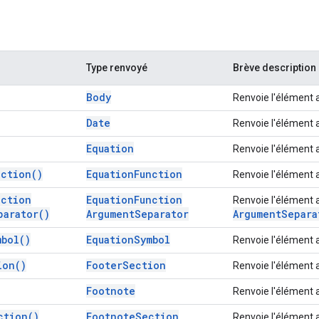
Type renvoyé
Brève description
Body
Renvoie l'élément 
Date
Renvoie l'élément 
Equation
Renvoie l'élément 
nction(
)
Equation
Function
Renvoie l'élément 
nction
Equation
Function
Renvoie l'élément 
parator(
)
Argument
Separator
Argument
Separa
mbol(
)
Equation
Symbol
Renvoie l'élément 
ion(
)
Footer
Section
Renvoie l'élément 
Footnote
Renvoie l'élément 
ction(
)
Footnote
Section
Renvoie l'élément 