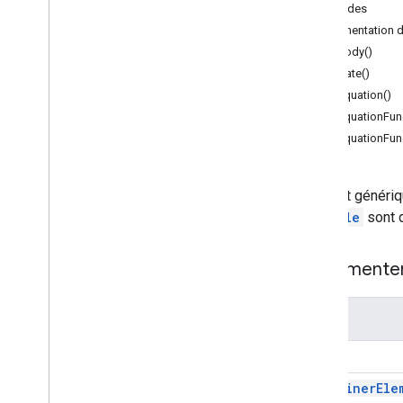
Appli Document
Méthodes
Documentation dé
Classes
asBody()
Corps
asDate()
Favori
asEquation()
Container
Element
asEquationFunc
Date
asEquationFun
Document
Document
Tab
Équation
Élément génériq
Fonction d'équation
et
Table
sont d
Séparateur Équation
Function
Argument
Symbole équation
Implémenter
Section du pied de page
Note de bas de page
Nom
Section des notes de bas de page
Section d'en-tête
Body
Règle horizontale
Container
Ele
Dessin intégré