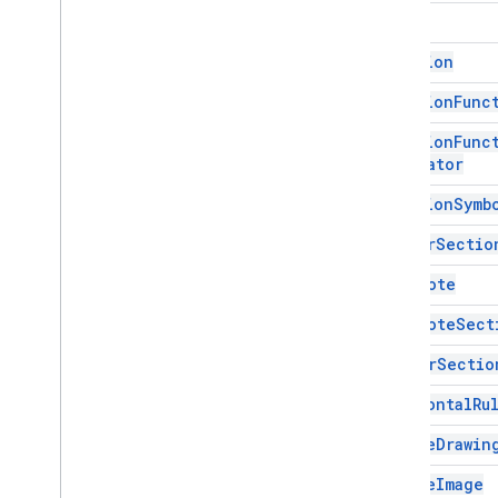
Image intégrée
Date
List
Item
Equation
Plage nommée
Saut de page
Equation
Func
Paragraphe
Equation
Func
Person
Separator
Position
Equation
Symb
Image positionnée
Plage
Footer
Sectio
Outil de création de plages
Footnote
Élément de plage
Lien enrichi
Footnote
Sect
Tabulation
Header
Sectio
Tableau
Table
Cell
Horizontal
Ru
Table des matières
Inline
Drawin
Ligne de tableau
Texte
Inline
Image
Élément non compatible