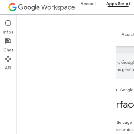
Accueil
Apps Script
Workspace
Apps Script
Infos
Aperçu
Guides
Référence
Exemples
Assis
Chat
API
traductions généré
Aperçu
Accueil
Google
Services Google Workspace
console d'administration
Interfa
Calendar
Chat
Docs
Sur cette page
Aperçu
Implémenter des