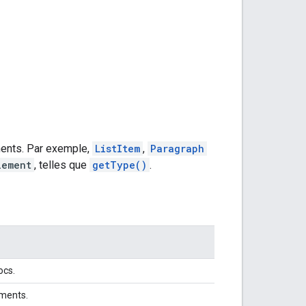
ents. Par exemple,
ListItem
,
Paragraph
lement
, telles que
getType()
.
ocs.
éments.