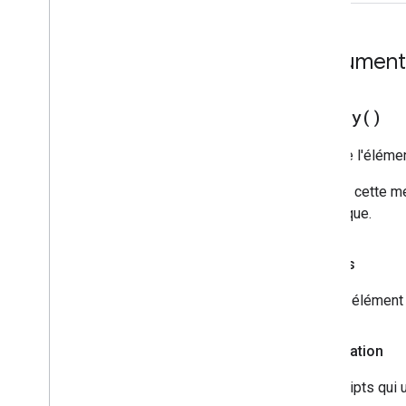
Documenta
as
Body(
)
Renvoie l'élémen
Utilisez cette m
spécifique.
Renvois
Body
: élément 
Autorisation
Les scripts qui 