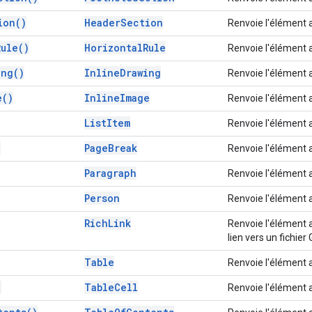
ion(
)
Header
Section
Renvoie l'élément 
Rule(
)
Horizontal
Rule
Renvoie l'élément 
ing(
)
Inline
Drawing
Renvoie l'élément 
e(
)
Inline
Image
Renvoie l'élément 
List
Item
Renvoie l'élément 
)
Page
Break
Renvoie l'élément 
Paragraph
Renvoie l'élément 
Person
Renvoie l'élément 
Rich
Link
Renvoie l'élément 
lien vers un fichier
Table
Renvoie l'élément 
)
Table
Cell
Renvoie l'élément 