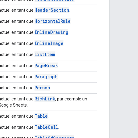
Header
Section
actuel en tant que
.
Horizontal
Rule
actuel en tant que
.
Inline
Drawing
actuel en tant que
.
Inline
Image
actuel en tant que
.
List
Item
actuel en tant que
.
Page
Break
actuel en tant que
.
Paragraph
actuel en tant que
.
Person
actuel en tant que
.
Rich
Link
actuel en tant que
, par exemple un
 Google Sheets.
Table
actuel en tant que
.
Table
Cell
actuel en tant que
.