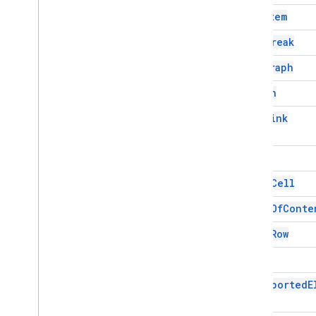
List
Item
Interfaces
Page
Break
Élément
Paragraph
Enums
Attribute
Person
Element
Type
Rich
Link
Famille de polices
Glyphe
Alignement horizontal
Table
Titre de paragraphe
Table
Cell
Mise en page positionnée
Tab
Type
Table
Of
Conte
Alignement du texte
Table
Row
Alignement vertical
Text
Services avancés
API Docs
Unsupported
E
Drive
Forms