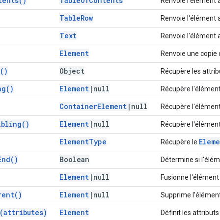
tents(
)
Table
Of
Contents
Renvoie l'élément 
Table
Row
Renvoie l'élément 
Text
Renvoie l'élément 
Element
Renvoie une copie 
(
)
Object
Récupère les attrib
ng(
)
Element
|
null
Récupère l'élément 
Container
Element
|
null
Récupère l'élément
ibling(
)
Element
|
null
Récupère l'élément
Element
Type
Eleme
Récupère le
End(
)
Boolean
Détermine si l'élém
Element
|
null
Fusionne l'élément
rent(
)
Element
|
null
Supprime l'élément
(
attributes)
Element
Définit les attribut