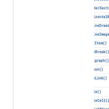
Informations sur l'exécution du script
as
Header
Sect
Ressources du projet de script
as
Horizontal
Déclencheurs et événements
as
Inline
Draw
d'automatisation
Fichier manifeste
as
Inline
Imag
Quotas et limites
as
List
Item(
)
Modules complémentaires
as
Page
Break(
Google Workspace
Services
as
Paragraph(
)
Fichier manifeste
as
Person(
)
API des modules complémentaires
as
Rich
Link(
)
API Apps Script
v1
as
Table(
)
Bibliothèques clientes
as
Table
Cell(