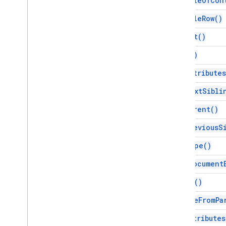
as
Table
Of
Con
as
Table
Row(
)
as
Text(
)
copy(
)
get
Attributes
get
Next
Sibli
get
Parent(
)
get
Previous
S
get
Type(
)
is
At
Document
merge(
)
remove
From
Pa
set
Attributes