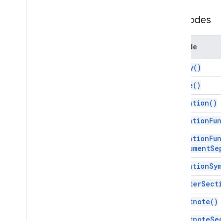
Gmail
Méthodes
Sheets
Slides
Espace de travail
Méthode
Plus
.
.
.
as
Body(
)
Autres services Google
as
Date(
)
Google Analytics
as
Equation(
)
Google Maps
Google Translate
as
Equation
Fu
Vertex AI
as
Equation
Fu
You
Tube
Argument
Se
Plus
.
.
.
as
Equation
Sy
Services publics
as
Footer
Sect
Connexions API et bases de données
Ergonomie des données et
as
Footnote(
)
optimisation
Contenu HTML
as
Footnote
Se