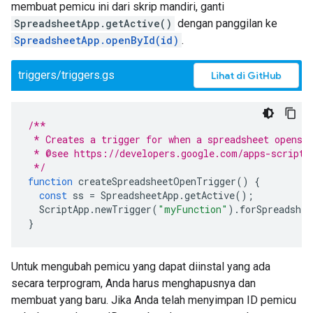
membuat pemicu ini dari skrip mandiri, ganti
SpreadsheetApp.getActive()
dengan panggilan ke
SpreadsheetApp.openById(id)
.
triggers/triggers.gs
Lihat di GitHub
/**
 * Creates a trigger for when a spreadsheet opens.
 * @see https://developers.google.com/apps-script/
 */
function
createSpreadsheetOpenTrigger
()
{
const
ss
=
SpreadsheetApp
.
getActive
();
ScriptApp
.
newTrigger
(
"myFunction"
).
forSpreadshee
}
Untuk mengubah pemicu yang dapat diinstal yang ada
secara terprogram, Anda harus menghapusnya dan
membuat yang baru. Jika Anda telah menyimpan ID pemicu