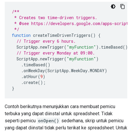
/**
 * Creates two time-driven triggers.
 * @see https://developers.google.com/apps-script/
 */
function
createTimeDrivenTriggers
()
{
// Trigger every 6 hours.
ScriptApp
.
newTrigger
(
"myFunction"
).
timeBased
().
// Trigger every Monday at 09:00.
ScriptApp
.
newTrigger
(
"myFunction"
)
.
timeBased
()
.
onWeekDay
(
ScriptApp
.
WeekDay
.
MONDAY
)
.
atHour
(
9
)
.
create
();
}
Contoh berikutnya menunjukkan cara membuat pemicu
terbuka yang dapat diinstal untuk spreadsheet. Tidak
seperti pemicu
onOpen()
sederhana, skrip untuk pemicu
yang dapat diinstal tidak perlu terikat ke spreadsheet. Untuk