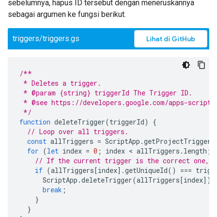
sebelumnya, hapus ID tersebut dengan meneruskannya
sebagai argumen ke fungsi berikut.
triggers/triggers.gs
Lihat di GitHub
/**
 * Deletes a trigger.
 * @param {string} triggerId The Trigger ID.
 * @see https://developers.google.com/apps-script/
 */
function
deleteTrigger
(
triggerId
)
{
// Loop over all triggers.
const
allTriggers
=
ScriptApp
.
getProjectTriggers
for
(
let
index
=
0
;
index
 < 
allTriggers
.
length
;
// If the current trigger is the correct one, d
if
(
allTriggers
[
index
].
getUniqueId
()
===
trigg
ScriptApp
.
deleteTrigger
(
allTriggers
[
index
]);
break
;
}
}