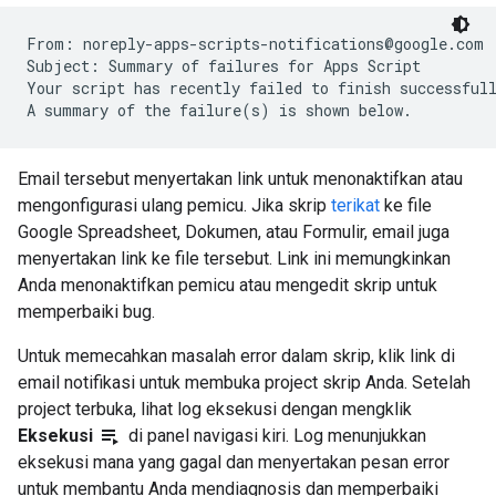
From: noreply-apps-scripts-notifications@google.com

Subject: Summary of failures for Apps Script

Your script has recently failed to finish successfull
A summary of the failure(s) is shown below.
Email tersebut menyertakan link untuk menonaktifkan atau
mengonfigurasi ulang pemicu. Jika skrip
terikat
ke file
Google Spreadsheet, Dokumen, atau Formulir, email juga
menyertakan link ke file tersebut. Link ini memungkinkan
Anda menonaktifkan pemicu atau mengedit skrip untuk
memperbaiki bug.
Untuk memecahkan masalah error dalam skrip, klik link di
email notifikasi untuk membuka project skrip Anda. Setelah
project terbuka, lihat log eksekusi dengan mengklik
playlist_play
Eksekusi
di panel navigasi kiri. Log menunjukkan
eksekusi mana yang gagal dan menyertakan pesan error
untuk membantu Anda mendiagnosis dan memperbaiki