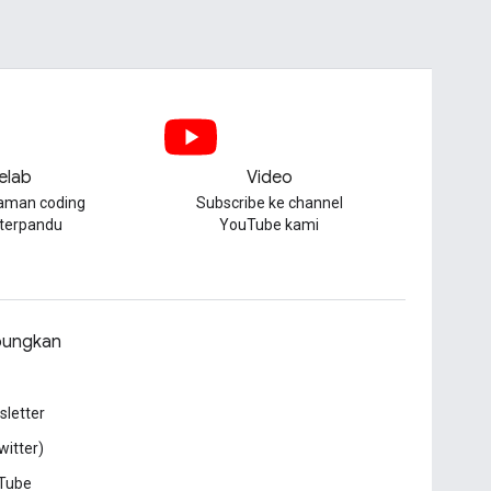
elab
Video
aman coding
Subscribe ke channel
 terpandu
YouTube kami
ungkan
letter
witter)
Tube