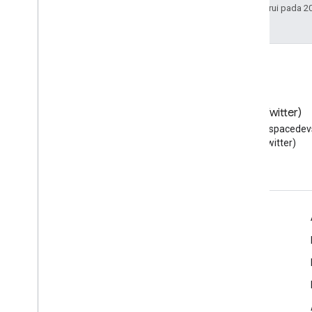
Terakhir diperbarui pada 2
Blog
X (Twitter)
Baca blog Developer Google
Ikuti @workspacedevs
Workspace
(Twitter)
Google Workspace untuk Developer
Ringkasan platform
Produk developer
Catatan rilis
Dukungan developer