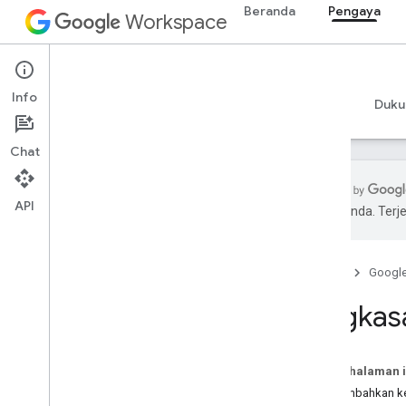
Beranda
Pengaya
Workspace
Add-ons
Info
Ringkasan
Panduan
Referensi
Contoh
Duku
Chat
API
pilihan Anda. Te
Ringkasan add-on
Jenis add-on
Beranda
Googl
Menginstal dan mengizinkan add-on
Membuka dan menggunakan add-on
Ringkas
Mulai
Mengembangkan aplikasi di
Pada halaman i
Google Workspace
Menambahkan ke
Mengonfigurasi izin OAuth