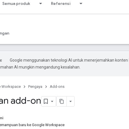
Semua produk
Referensi
ngan
Google menggunakan teknologi AI untuk menerjemahkan konten
rjemahan AI mungkin mengandung kesalahan.
e Workspace
Pengaya
Add-ons
an add-on
ni
mampuan baru ke Google Workspace