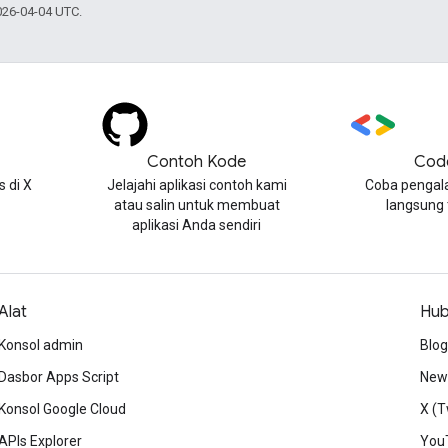
026-04-04 UTC.
Contoh Kode
Cod
 di X
Jelajahi aplikasi contoh kami
Coba pengal
atau salin untuk membuat
langsung
aplikasi Anda sendiri
Alat
Hub
Konsol admin
Blog
Dasbor Apps Script
News
Konsol Google Cloud
X (T
APIs Explorer
You