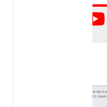
Kecuali dinyatakan lain, k
Lisensi Apache 2.0
. Untuk
afiliasinya.