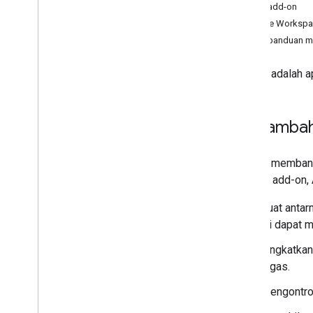
Jenis add-on
Google Workspa
Mengembangkan add-on Google
Coba panduan m
Workspace
Ringkasan
Add-on adalah a
Panduan memulai
Manifes
Cakupan
Menambah
Mem-build menggunakan endpoint
HTTP
Buat kartu
Add-on membantu
Memperluas Gmail
Dengan add-on, 
Perluas Google Kalender
Memperluas Google Drive
Buat antar
Perluas Editor Google
ini dapat 
Memperluas Google Chat
Tingkatkan
Memperluas Google Meet
tugas.
Mengembangkan Google
Workspace Studio
Mengontrol