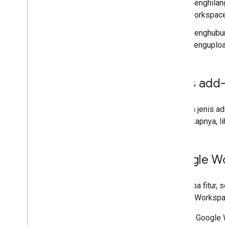
Menghubungkan add-on Anda ke
Menghilan
layanan pihak ketiga
Workspace
Menguji dan memproses debug
Menghubun
Log error kueri
mengupload
Praktik terbaik
Batasan
Glosarium
Jenis add
Upgrade add-on lama
Ada dua jenis a
selengkapnya, l
Mengembangkan add-on Editor
Ringkasan
Panduan memulai
Google Wo
Siklus proses otorisasi
Manifes
Beberapa fitur,
Cakupan
Google Workspa
Membuat antarmuka HTML
Luaskan Google Spreadsheet
Dengan Google 