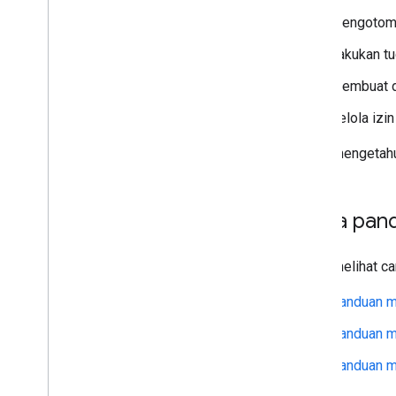
Perluas Google Dokumen
Mengotoma
Memperluas Google Slide
Memperluas Google Formulir
Lakukan tu
Menguji add-on
Membuat d
Praktik Terbaik
Kelola izi
Batasan
Untuk mengetahu
Memublikasikan add-on
Ringkasan
Memperbarui add-on yang
Coba pan
dipublikasikan
Untuk melihat c
Panduan m
Panduan m
Panduan me