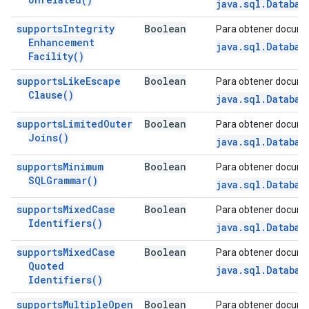
java.sql.Databas
supports
Integrity
Boolean
Para obtener docume
Enhancement
java.sql.Databas
Facility(
)
supports
Like
Escape
Boolean
Para obtener docume
Clause(
)
java.sql.Databas
supports
Limited
Outer
Boolean
Para obtener docume
Joins(
)
java.sql.Databas
supports
Minimum
Boolean
Para obtener docume
SQLGrammar(
)
java.sql.Databas
supports
Mixed
Case
Boolean
Para obtener docume
Identifiers(
)
java.sql.Databas
supports
Mixed
Case
Boolean
Para obtener docume
Quoted
java.sql.Databas
Identifiers(
)
supports
Multiple
Open
Boolean
Para obtener docume