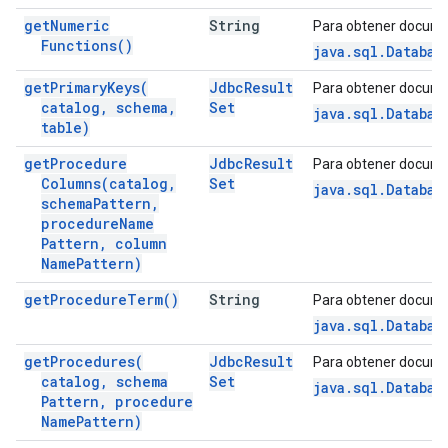
get
Numeric
String
Para obtener docume
Functions(
)
java.sql.Databas
get
Primary
Keys(
Jdbc
Result
Para obtener docume
catalog
,
schema
,
Set
java.sql.Databas
table)
get
Procedure
Jdbc
Result
Para obtener docume
Columns(
catalog
,
Set
java.sql.Databa
schema
Pattern
,
procedure
Name
Pattern
,
column
Name
Pattern)
get
Procedure
Term(
)
String
Para obtener docume
java.sql.Databas
get
Procedures(
Jdbc
Result
Para obtener docume
catalog
,
schema
Set
java.sql.Databas
Pattern
,
procedure
Name
Pattern)