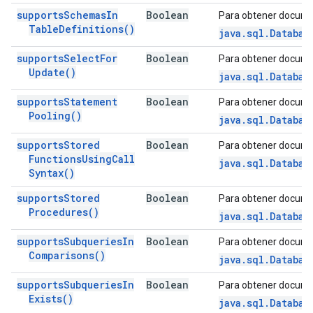
supports
Schemas
In
Boolean
Para obtener docume
Table
Definitions(
)
java.sql.Databas
supports
Select
For
Boolean
Para obtener docume
Update(
)
java.sql.Databas
supports
Statement
Boolean
Para obtener docume
Pooling(
)
java.sql.Databas
supports
Stored
Boolean
Para obtener docume
Functions
Using
Call
java.sql.Databas
Syntax(
)
supports
Stored
Boolean
Para obtener docume
Procedures(
)
java.sql.Databas
supports
Subqueries
In
Boolean
Para obtener docume
Comparisons(
)
java.sql.Databas
supports
Subqueries
In
Boolean
Para obtener docume
Exists(
)
java.sql.Databas