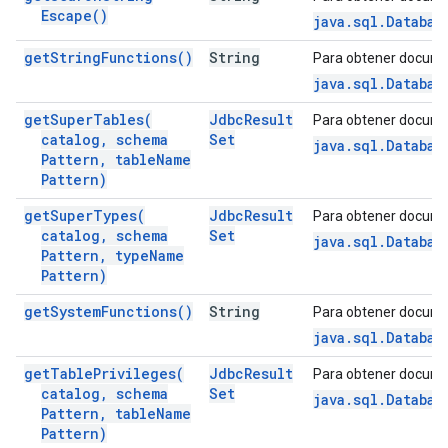
Escape(
)
java.sql.Databas
get
String
Functions(
)
String
Para obtener docume
java.sql.Databas
get
Super
Tables(
Jdbc
Result
Para obtener docume
catalog
,
schema
Set
java.sql.Databas
Pattern
,
table
Name
Pattern)
get
Super
Types(
Jdbc
Result
Para obtener docume
catalog
,
schema
Set
java.sql.Databas
Pattern
,
type
Name
Pattern)
get
System
Functions(
)
String
Para obtener docume
java.sql.Databas
get
Table
Privileges(
Jdbc
Result
Para obtener docume
catalog
,
schema
Set
java.sql.Databas
Pattern
,
table
Name
Pattern)