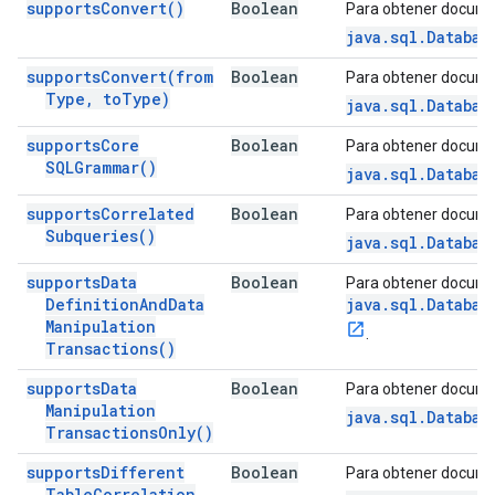
supports
Convert(
)
Boolean
Para obtener docume
java.sql.Databas
supports
Convert(
from
Boolean
Para obtener docume
Type
,
to
Type)
java.sql.Databas
supports
Core
Boolean
Para obtener docume
SQLGrammar(
)
java.sql.Databas
supports
Correlated
Boolean
Para obtener docume
Subqueries(
)
java.sql.Databas
supports
Data
Boolean
Para obtener docume
Definition
And
Data
java.sql.Databas
Manipulation
.
Transactions(
)
supports
Data
Boolean
Para obtener docume
Manipulation
java.sql.Databas
Transactions
Only(
)
supports
Different
Boolean
Para obtener docume
Table
Correlation