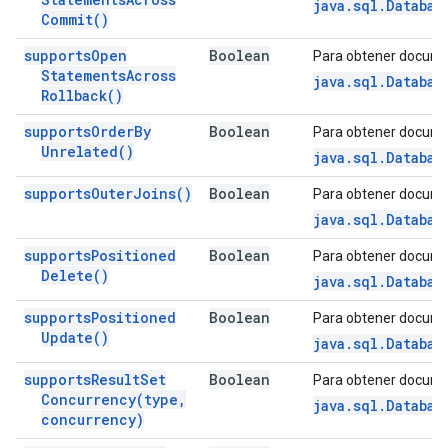
java.sql.Databas
Commit(
)
supports
Open
Boolean
Para obtener docume
Statements
Across
java.sql.Databas
Rollback(
)
supports
Order
By
Boolean
Para obtener docume
Unrelated(
)
java.sql.Databas
supports
Outer
Joins(
)
Boolean
Para obtener docume
java.sql.Databas
supports
Positioned
Boolean
Para obtener docume
Delete(
)
java.sql.Databas
supports
Positioned
Boolean
Para obtener docume
Update(
)
java.sql.Databas
supports
Result
Set
Boolean
Para obtener docume
Concurrency(
type
,
java.sql.Databas
concurrency)