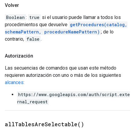
Volver
Boolean
:
true
si el usuario puede llamar a todos los
procedimientos que devuelve
getProcedures(catalog,
schemaPattern, procedureNamePattern)
; de lo
contrario,
false
.
Autorización
Las secuencias de comandos que usan este método
requieren autorización con uno o más de los siguientes
alcances
:
https://www.googleapis.com/auth/script.exte
rnal_request
all
Tables
Are
Selectable(
)