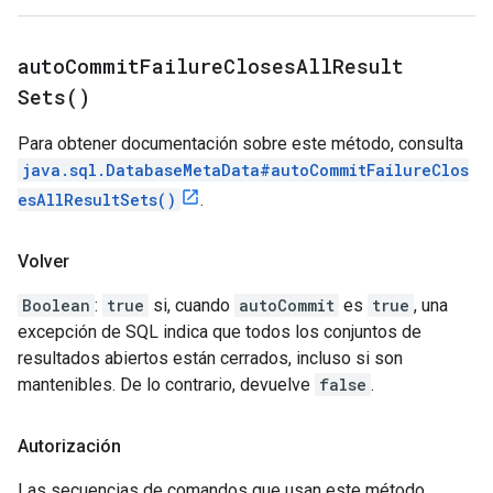
auto
Commit
Failure
Closes
All
Result
Sets(
)
Para obtener documentación sobre este método, consulta
java.sql.DatabaseMetaData#autoCommitFailureClos
esAllResultSets()
.
Volver
Boolean
:
true
si, cuando
autoCommit
es
true
, una
excepción de SQL indica que todos los conjuntos de
resultados abiertos están cerrados, incluso si son
mantenibles. De lo contrario, devuelve
false
.
Autorización
Las secuencias de comandos que usan este método