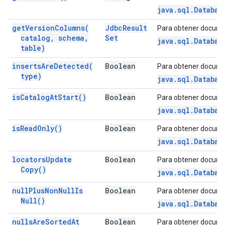
java.sql.Databas
get
Version
Columns(
Jdbc
Result
Para obtener docume
catalog
,
schema
,
Set
java.sql.Databas
table)
inserts
Are
Detected(
Boolean
Para obtener docume
type)
java.sql.Databas
is
Catalog
At
Start(
)
Boolean
Para obtener docume
java.sql.Databas
is
Read
Only(
)
Boolean
Para obtener docume
java.sql.Databas
locators
Update
Boolean
Para obtener docume
Copy(
)
java.sql.Databas
null
Plus
Non
Null
Is
Boolean
Para obtener docume
Null(
)
java.sql.Databas
nulls
Are
Sorted
At
Boolean
Para obtener docume