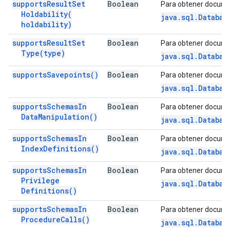
supports
Result
Set
Boolean
Para obtener docume
Holdability(
java.sql.Databas
holdability)
supports
Result
Set
Boolean
Para obtener docume
Type(
type)
java.sql.Databas
supports
Savepoints(
)
Boolean
Para obtener docume
java.sql.Databas
supports
Schemas
In
Boolean
Para obtener docume
Data
Manipulation(
)
java.sql.Databas
supports
Schemas
In
Boolean
Para obtener docume
Index
Definitions(
)
java.sql.Databas
supports
Schemas
In
Boolean
Para obtener docume
Privilege
java.sql.Databas
Definitions(
)
supports
Schemas
In
Boolean
Para obtener docume
Procedure
Calls(
)
java.sql.Databas