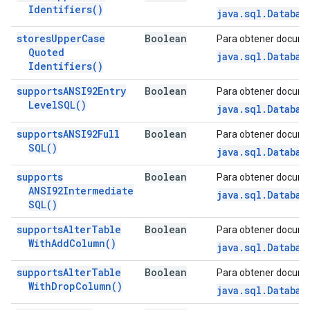
Identifiers(
)
java.sql.Databas
stores
Upper
Case
Boolean
Para obtener docume
Quoted
java.sql.Databas
Identifiers(
)
supports
ANSI92Entry
Boolean
Para obtener docume
Level
SQL(
)
java.sql.Databas
supports
ANSI92Full
Boolean
Para obtener docume
SQL(
)
java.sql.Databas
supports
Boolean
Para obtener docume
ANSI92Intermediate
java.sql.Databas
SQL(
)
supports
Alter
Table
Boolean
Para obtener docume
With
Add
Column(
)
java.sql.Databas
supports
Alter
Table
Boolean
Para obtener docume
With
Drop
Column(
)
java.sql.Databas