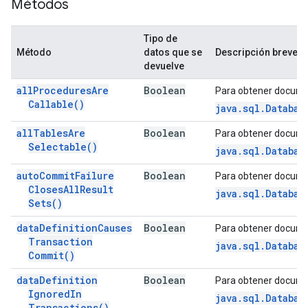
Métodos
Tipo de
Método
datos que se
Descripción breve
devuelve
all
Procedures
Are
Boolean
Para obtener docume
Callable(
)
java.sql.Databas
all
Tables
Are
Boolean
Para obtener docume
Selectable(
)
java.sql.Databas
auto
Commit
Failure
Boolean
Para obtener docume
Closes
All
Result
java.sql.Databas
Sets(
)
data
Definition
Causes
Boolean
Para obtener docume
Transaction
java.sql.Databas
Commit(
)
data
Definition
Boolean
Para obtener docume
Ignored
In
java.sql.Databas
Transactions(
)