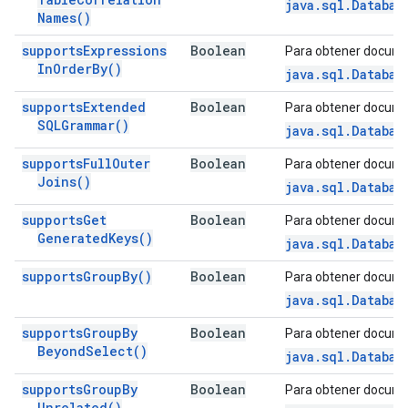
java.sql.Databas
Names(
)
supports
Expressions
Boolean
Para obtener docume
In
Order
By(
)
java.sql.Databas
supports
Extended
Boolean
Para obtener docume
SQLGrammar(
)
java.sql.Databas
supports
Full
Outer
Boolean
Para obtener docume
Joins(
)
java.sql.Databas
supports
Get
Boolean
Para obtener docume
Generated
Keys(
)
java.sql.Databas
supports
Group
By(
)
Boolean
Para obtener docume
java.sql.Databas
supports
Group
By
Boolean
Para obtener docume
Beyond
Select(
)
java.sql.Databas
supports
Group
By
Boolean
Para obtener docume
Unrelated(
)