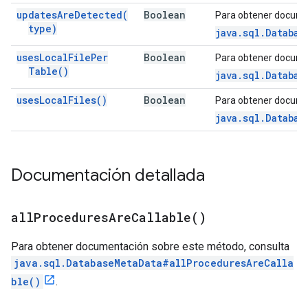
updates
Are
Detected(
Boolean
Para obtener docume
type)
java.sql.Databas
uses
Local
File
Per
Boolean
Para obtener docume
Table(
)
java.sql.Databas
uses
Local
Files(
)
Boolean
Para obtener docume
java.sql.Databas
Documentación detallada
all
Procedures
Are
Callable(
)
Para obtener documentación sobre este método, consulta
java.sql.DatabaseMetaData#allProceduresAreCalla
ble()
.