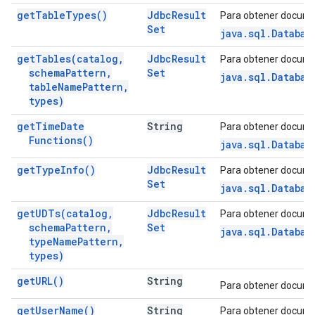
get
Table
Types(
)
Jdbc
Result
Para obtener docume
Set
java.sql.Databas
get
Tables(
catalog
,
Jdbc
Result
Para obtener docume
schema
Pattern
,
Set
java.sql.Databas
table
Name
Pattern
,
types)
get
Time
Date
String
Para obtener docume
Functions(
)
java.sql.Databas
get
Type
Info(
)
Jdbc
Result
Para obtener docume
Set
java.sql.Databas
get
UDTs(
catalog
,
Jdbc
Result
Para obtener docume
schema
Pattern
,
Set
java.sql.Databas
type
Name
Pattern
,
types)
get
URL(
)
String
Para obtener docume
get
User
Name(
)
String
Para obtener docume