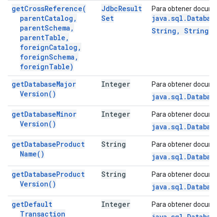
get
Cross
Reference(
Jdbc
Result
Para obtener docume
parent
Catalog
,
Set
java.sql.Databas
parent
Schema
,
String, String)
parent
Table
,
foreign
Catalog
,
foreign
Schema
,
foreign
Table)
get
Database
Major
Integer
Para obtener docume
Version(
)
java.sql.Databas
get
Database
Minor
Integer
Para obtener docume
Version(
)
java.sql.Databas
get
Database
Product
String
Para obtener docume
Name(
)
java.sql.Databas
get
Database
Product
String
Para obtener docume
Version(
)
java.sql.Databas
get
Default
Integer
Para obtener docume
Transaction
java.sql.Databas