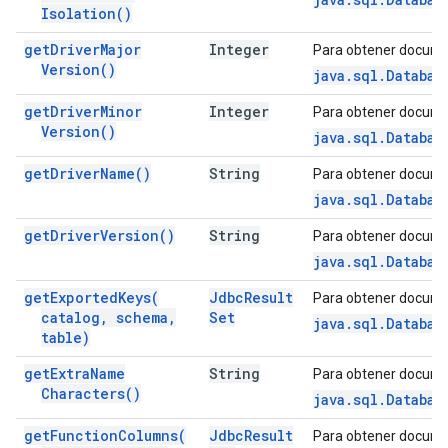
Isolation(
)
get
Driver
Major
Integer
Para obtener docume
Version(
)
java.sql.Databas
get
Driver
Minor
Integer
Para obtener docume
Version(
)
java.sql.Databas
get
Driver
Name(
)
String
Para obtener docume
java.sql.Databas
get
Driver
Version(
)
String
Para obtener docume
java.sql.Databas
get
Exported
Keys(
Jdbc
Result
Para obtener docume
catalog
,
schema
,
Set
java.sql.Databas
table)
get
Extra
Name
String
Para obtener docume
Characters(
)
java.sql.Databas
get
Function
Columns(
Jdbc
Result
Para obtener docume