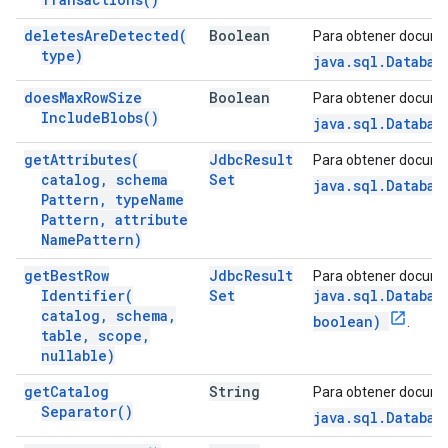
deletes
Are
Detected(
Boolean
Para obtener docume
type)
java.sql.Databas
does
Max
Row
Size
Boolean
Para obtener docume
Include
Blobs(
)
java.sql.Databas
get
Attributes(
Jdbc
Result
Para obtener docume
catalog
,
schema
Set
java.sql.Databas
Pattern
,
type
Name
Pattern
,
attribute
Name
Pattern)
get
Best
Row
Jdbc
Result
Para obtener docume
Identifier(
Set
java.sql.Databas
catalog
,
schema
,
boolean)
.
table
,
scope
,
nullable)
get
Catalog
String
Para obtener docume
Separator(
)
java.sql.Databas