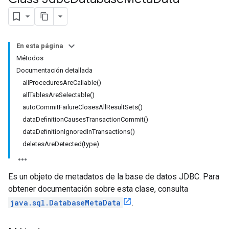
En esta página
Métodos
Documentación detallada
allProceduresAreCallable()
allTablesAreSelectable()
autoCommitFailureClosesAllResultSets()
dataDefinitionCausesTransactionCommit()
dataDefinitionIgnoredInTransactions()
deletesAreDetected(type)
Es un objeto de metadatos de la base de datos JDBC. Para
obtener documentación sobre esta clase, consulta
java.sql.DatabaseMetaData
.