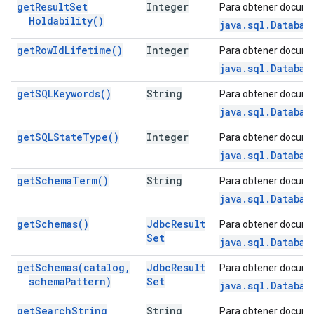
get
Result
Set
Integer
Para obtener docume
Holdability(
)
java.sql.Databas
get
Row
Id
Lifetime(
)
Integer
Para obtener docume
java.sql.Databas
get
SQLKeywords(
)
String
Para obtener docume
java.sql.Databas
get
SQLState
Type(
)
Integer
Para obtener docume
java.sql.Databas
get
Schema
Term(
)
String
Para obtener docume
java.sql.Databa
get
Schemas(
)
Jdbc
Result
Para obtener docume
Set
java.sql.Databas
get
Schemas(
catalog
,
Jdbc
Result
Para obtener docume
schema
Pattern)
Set
java.sql.Databas
get
Search
String
String
Para obtener docume