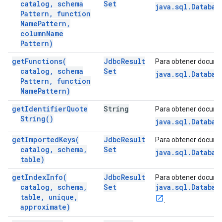
catalog
,
schema
Set
java.sql.Databas
Pattern
,
function
Name
Pattern
,
column
Name
Pattern)
get
Functions(
Jdbc
Result
Para obtener docume
catalog
,
schema
Set
java.sql.Databas
Pattern
,
function
Name
Pattern)
get
Identifier
Quote
String
Para obtener docume
String(
)
java.sql.Databas
get
Imported
Keys(
Jdbc
Result
Para obtener docume
catalog
,
schema
,
Set
java.sql.Databas
table)
get
Index
Info(
Jdbc
Result
Para obtener docume
catalog
,
schema
,
Set
java.sql.Databas
table
,
unique
,
.
approximate)