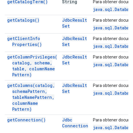
get
Catalog
Term(
)
String
Para obtener docume
java.sql.Databas
get
Catalogs(
)
Jdbc
Result
Para obtener docume
Set
java.sql.Databas
get
Client
Info
Jdbc
Result
Para obtener docume
Properties(
)
Set
java.sql.Databas
get
Column
Privileges(
Jdbc
Result
Para obtener docume
catalog
,
schema
,
Set
java.sql.Databa
table
,
column
Name
Pattern)
get
Columns(
catalog
,
Jdbc
Result
Para obtener docume
schema
Pattern
,
Set
java.sql.Databas
table
Name
Pattern
,
column
Name
Pattern)
get
Connection(
)
Jdbc
Para obtener docume
Connection
java.sql.Databas